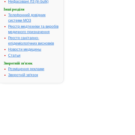
Нефасовані ЛЗ (In bulk)
Наказ МОЗ:
730 від
17.10.2014
Інші розділи
Телефонний довідник
системи МОЗ
Реєстр медтехніки та виробів
Інструкція
медичного призначення
для
застосування
Реєстр санітарно-
АЦ-ФС
епідеміологічних висновків
Новости медицины
Статьи
ІНСТРУКЦІЯ
Зворотній зв'язок
для
Розміщення реклами
медичного
Зворотній зв'язок
застосування
лікарського
засобу
АЦ-
ФС
(AC-
PS)
Склад:
діюча