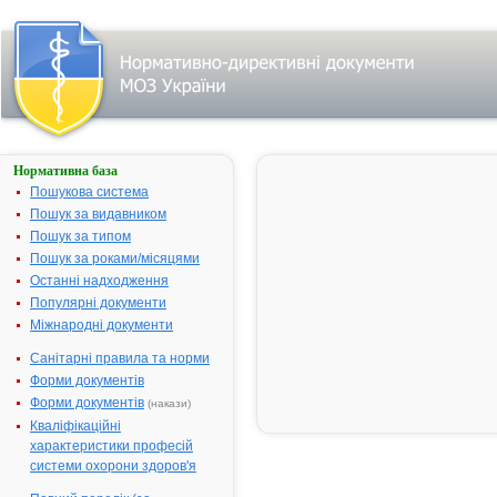
Нормативна база
АЦ-
ФС
Пошукова система
Пошук за видавником
Назва:
АЦ-ФС
Пошук за типом
Міжнародна
Acetylcysteine
Пошук за роками/місяцями
непатентована
Останні надходження
назва:
Популярні документи
Виробник:
ТОВ "Фарма
Міжнародні документи
Старт", м.Київ,
Україна
Санітарні правила та норми
Форми документів
Лікарська
Таблетки
форма:
Форми документів
(накази)
Кваліфікаційні
Форма випуску:
Таблетки,
характеристики професій
вкриті
системи охорони здоров'я
плівковою
оболонкою, по