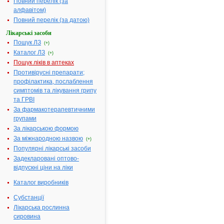
Повний перелік (за
200 мг № 20
алфавітом)
(10х2) у
Повний перелік (за датою)
блістерах
Лікарські засоби
Діючі
1 таблетка
Пошук ЛЗ
(+)
речовини:
містить
Каталог ЛЗ
ацетилцистеїну
(+)
200 мг
Пошук ліків в аптеках
Противірусні препарати;
Термін
3 роки.
профілактика, послаблення
придатності:
симптомів та лікування грипу
Номер
UA/2071/01/01
та ГРВІ
реєстраційного
За фармакотерапевтичними
посвідчення:
групами
Термін дії
з 17.10.2014 по
За лікарською формою
посвідчення:
17.10.2019
За міжнародною назвою
(+)
Термін дії
Популярні лікарські засоби
реєстраційного
Задекларовані оптово-
посвідчення
відпускні ціни на ліки
закінчився.
Пошук даних
Каталог виробників
про реєстрацію
препарату АЦ-
Субстанції
ФС
Лікарська рослинна
сировина
АТ код:
R05CB01