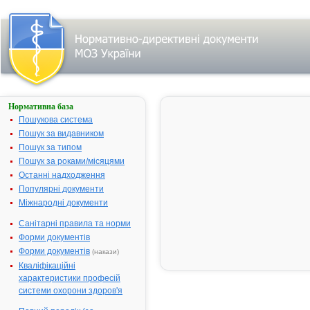
Нормативна база
АУГМЕНТИН
(BD)
Пошукова система
Пошук за видавником
Назва:
АУГМЕНТИН
Пошук за типом
(BD)
Пошук за роками/місяцями
Міжнародна
Amoxicillin and
Останні надходження
непатентована
enzyme inhibitor
Популярні документи
назва:
Міжнародні документи
Виробник:
СмітКляйн Бічем
Фармасьютикалс,
Санітарні правила та норми
Великобританія
Форми документів
Лікарська
Таблетки
Форми документів
(накази)
форма:
Кваліфікаційні
характеристики професій
Форма випуску:
Таблетки, вкриті
системи охорони здоров'я
плівковою
оболонкою, 875