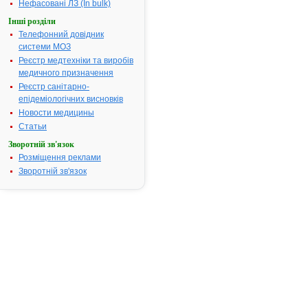
посвідчення
Нефасовані ЛЗ (In bulk)
закінчився.
Інші розділи
Пошук даних про
Телефонний довідник
реєстрацію
системи МОЗ
препарату
Реєстр медтехніки та виробів
АУГМЕНТИН
медичного призначення
(BD)
Реєстр санітарно-
АТ код:
J01CR02
епідеміологічних висновків
Наказ МОЗ:
846 від
Новости медицины
17.11.2014
Статьи
Зворотній зв'язок
Розміщення реклами
Інструкція
Зворотній зв'язок
для
застосування
АУГМЕНТИН
(BD)
ІНСТРУКЦІЯ
для
медичного
застосування
лікарського
засобу