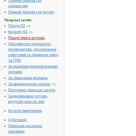
Повний перелік (за
мг/125 мг № 14
алфавітом)
(7х2) у блістерах
Повний перелік (за датою)
Діючі
1 таблетка
Лікарські засоби
речовини:
містить
Пошук ЛЗ
(+)
амоксициліну (у
Каталог ЛЗ
формі
(+)
амоксициліну
Пошук ліків в аптеках
тригідрату) 875
Противірусні препарати;
мг, клавуланової
профілактика, послаблення
кислоти (у формі
симптомів та лікування грипу
калію
та ГРВІ
клавуланату) 125
За фармакотерапевтичними
мг
групами
Термін
3 роки. Після
За лікарською формою
придатності:
відкриття пакета
За міжнародною назвою
(+)
– 30 днів
Популярні лікарські засоби
Номер
UA/0987/02/01
Задекларовані оптово-
реєстраційного
відпускні ціни на ліки
посвідчення:
Каталог виробників
Термін дії
з 17.11.2014 по
посвідчення:
17.11.2019
Субстанції
Термін дії
Лікарська рослинна
реєстраційного
сировина