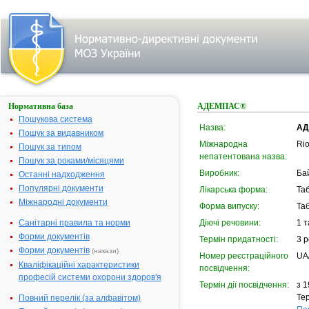
Нормативна база
АДЕМПАС®
Пошукова система
Назва:
АД
Пошук за видавником
Міжнародна
Rio
Пошук за типом
непатентована назва:
Пошук за роками/місяцями
Виробник:
Ба
Останні надходження
Популярні документи
Лікарська форма:
Та
Міжнародні документи
Форма випуску:
Таб
Санітарні правила та норми
Діючі речовини:
1 т
Форми документів
Термін придатності:
3 р
Форми документів
(накази)
Номер реєстраційного
UA
Кваліфікаційні характеристики
посвідчення:
професій системи охорони здоров'я
Термін дії посвідчення:
з 1
Тер
Повний перелік (за алфавітом)