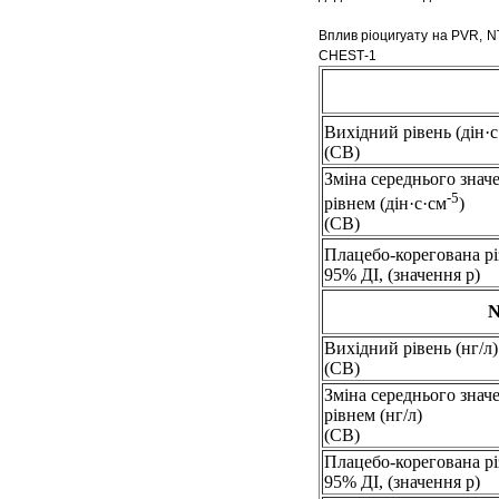
Вплив ріоцигуату на PVR, N
CHEST‑1
Вихідний рівень (дін·с
(СВ)
Зміна середнього знач
-5
рівнем (дін·с·cм
)
(СВ)
Плацебо-корегована рі
95% ДI, (значення p)
N
Вихідний рівень (нг/л)
(СВ)
Зміна середнього знач
рівнем (нг/л)
(СВ)
Плацебо-корегована рі
95% ДІ, (значення p)