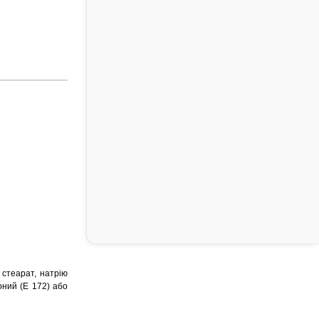
 стеарат, натрію
оний (Е 172) або