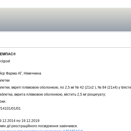
ЕМПАС®
ciguat
йєр Фарма АГ, Німеччина
блетки
летки, вкриті плівковою оболонкою, по 2,5 мг № 42 (21х2 ), № 84 (21х4) у бліст
аблетка, вкрита плівковою оболонкою, містить 2,5 мг ріоцигуату;
оки.
/14101/01/01
9.12.2014 по 19.12.2019
мін дії реєстраційного посвідчення закінчився.