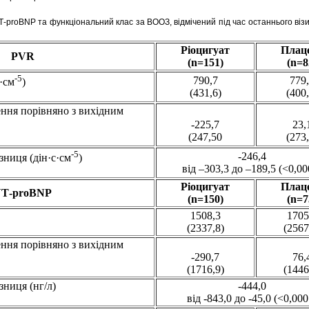
T‑proBNP та функціональний клас за ВООЗ, відмічений під час останнього візи
Ріоцигуат
Плац
PVR
(n=151)
(n=8
-5
790,7
779
·cм
)
(431,6)
(400,
ення порівняно з вихідним
-225,7
23,
(247,50
(273,
-5
-246,4
зниця (дін·с·cм
)
від –303,3 до –189,5 (<0,00
Ріоцигуат
Плац
T‑proBNP
(n=150)
(n=7
1508,3
1705
(2337,8)
(2567
ення порівняно з вихідним
-290,7
76,
(1716,9)
(1446
зниця (нг/л)
-444,0
від -843,0 до -45,0 (<0,000