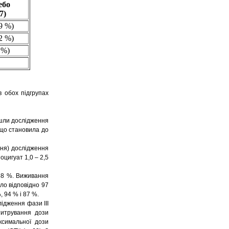
ебо
7)
9 %)
2 %)
 %)
в обох підгрупах
йшли дослідження
 що становила до
жня) дослідження
цигуат 1,0 – 2,5
 88 %. Виживання
ло відповідно 97
, 94 % і 87 %.
ідження фази ІІІ
титрування дози
ксимальної дози