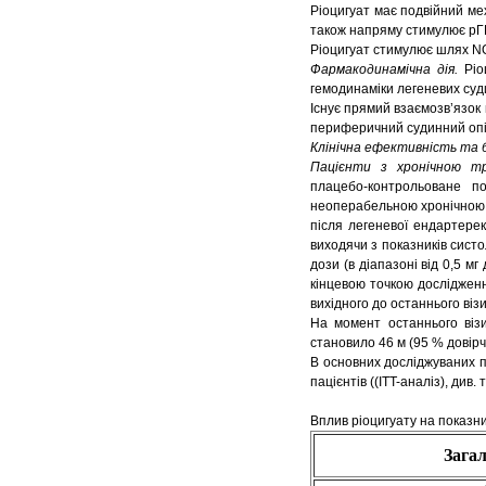
Ріоцигуат має подвійний мех
також напряму стимулює рГЦ
Ріоцигуат стимулює шлях N
Фармакодинамічна дія.
Ріо
гемодинаміки легеневих суд
Існує прямий взаємозв’язок
периферичний судинний опір,
Клінічна ефективність та 
Пацієнти з хронічною т
плацебо-контрольоване п
неоперабельною хронічною 
після легеневої ендартерек
виходячи з показників систо
дози (в діапазоні від 0,5 м
кінцевою точкою дослідженн
вихідного до останнього віз
На момент останнього візи
становило 46 м (95 % довірчи
В основних досліджуваних п
пацієнтів ((ITT-аналіз), див.
Вплив ріоцигуату на показн
Загал