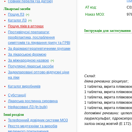
По
Повний перелік (за датою)
АТ код:
C0
Лікарські засоби
Пошук ЛЗ
Наказ МОЗ:
978
(+)
Каталог ЛЗ
(+)
Пошук ліків в аптеках
Інструкція для застосуван
Противірусні препарати;
профілактика, послаблення
симптомів та лікування грипу та ГРВІ
За фармакотерапевтичними групами
За лікарською формою
За міжнародною назвою
(+)
Популярні лікарські засоби
Задекларовані оптово-відпускні ціни
Склад:
на ліки
діюча речовина:
ріоцигуат;
Каталог виробників
1 таблетка, вкрита плівковою
1 таблетка, вкрита плівковою
Субстанції
1 таблетка, вкрита плівковою
Лікарська рослинна сировина
1 таблетка, вкрита плівковою
Нефасовані ЛЗ (In bulk)
1 таблетка, вкрита плівковою
допоміжні речовини:
целюлоз
Інші розділи
лаурилсульфат, гідроксипро
Телефонний довідник системи МОЗ
заліза оксид жовтий (Е 172).
Реєстр медтехніки та виробів
медичного призначення