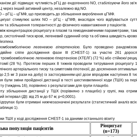
анізм дії: підвищує чутливість рГЦ до ендогенного NO, стабілізуючи його зв’
 через інший активний центр, незалежно від NO.
O – рГЦ – цГМФ, що призводить до збільшення вироблення цГМФ.
цигуат стимулює шлях NO – рГЦ - цГМФ, внаслідок чого відбувається сут
ин та збільшення толерантності до фізичного навантаження у пацієнтів.
 між концентрацією ріоцигуату в плазмі та гемодинамічними параметрами, так
 систолічний тиск крові, легеневий судинний опір та об’ємна швидкість крово
безпека.
ромбоемболічною легеневою гіпертензією.
Було проведено рандомізов
одвійне сліпе дослідження фази ІІІ (CHEST‑1) за участю 261 доросл
тромбоемболічною легеневою гіпертензією (ХТЕЛГ) (72 %) або стійкою/ рец
томії (28 %). Протягом перших 8 тижнів проводили титрування ріоцигуату 1
лічного артеріального тиску та симптомів гіпотензії, до досягнення оптимальн
г до 2,5 мг 3 рази на добу) із застосуванням цієї дози впродовж наступних 8 
я були зміни пройденої дистанції в тесті шестихвилинної ходи (ТШХ) за пер
иту (тиждень 16), порівняно з результатами для групи плацебо.
ту збільшення дистанції у ТШХ (порівняно з плацебо) у групі, яка отриму
й інтервал (ДІ): від 25 м до 67 м; p<0,0001).
ідгрупах були отримані нижчезазначені результати (статистичний аналіз всі
 таблицю 1).
ики ТШХ у ході дослідження CHEST‑1 за даними останнього візиту
Ріоцигуат
ьна популяція пацієнтів
(n=173)