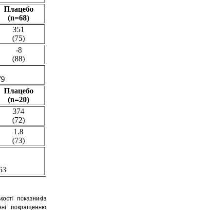
Плацебо
(n=68)
351
(75)
-8
(88)
79
Плацебо
(n=20)
374
(72)
1.8
(73)
63
ості показників
енні покращенню