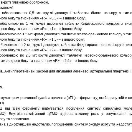
 вкриті плівковою оболонкою.
тивості:
ю оболонкою по 0,5 мг: круглі двоопуклі таблетки білого кольору з тисн
ного боку та тисненням «R» і «0,5» – з іншого боку;
 оболонкою по 1 мг: круглі двоопуклі таблетки блідо-жовтого кольору з тис
ного боку та тисненням «R» і «1» – з іншого боку;
оболонкою по 1,5 мг: круглі двоопуклі таблетки жовто-оранжевого кольору з ти
ного боку та тисненням «R» і «1,5»– з іншого боку;
оболонкою по 2 мг: круглі двоопуклі таблетки блідо-оранжевого кольору з тис
ного боку та тисненням «R» і «2» – з іншого боку;
 оболонкою по 2,5 мг: круглі двоопуклі таблетки червоно-оранжевого кольо
а» з одного боку та тисненням «R» і «2,5» – з іншого боку.
а.
Антигіпертензивні засоби для лікування легеневої артеріальної гіпертензії.
і.
имулятором розчинної гуанілатциклази (рГЦ) – ферменту, який присутній в сер
O).
Ц під дією ферменту відбувається посилення синтезу сигнальної моле
Ф). Внутрішньоклітинний цГМФ відіграє важливу роль у регулюванні су
озу та запалення.
зана з дисфункцією ендотелію, погіршенням синтезу оксиду азоту та недоста