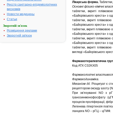
Лікарська форма.
Таблетки,
Реєстр санітарно-епідеміологічних
Основні фізико-хімічні влас
висновків
таблетки, вкриті плівково
Новости медицины
«Байєрівського хреста» з од
Статьи
таблетки, вкриті плівковою
«Байєрівського хреста» з од
Зворотній зв'язок
таблетки, вкриті плівковою 
Розміщення реклами
«Байєрівського хреста» з од
Зворотній зв'язок
таблетки, вкриті плівковою 
«Байєрівського хреста» з од
таблетки, вкриті плівковою
вигляді «Байєрівського хрест
Фармакотерапевтична груп
Код АТХ C02KX05
Фармакологічні властивост
Фармакодинаміка.
Механізм дії.
Ріоцигуат є ст
рецептором оксиду азоту (N
При зв’язуванні NO з рГ
гуанозинмонофосфату (цГМ
процесів проліферації, фібр
Легенева гіпертензія пов’я
ланцюга NO – рГЦ – цГМФ.