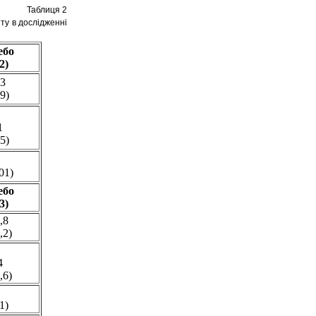
Таблиця 2
ту в дослідженні
ебо
2)
,3
9)
1
5)
01)
ебо
3)
,8
,2)
4
,6)
1)