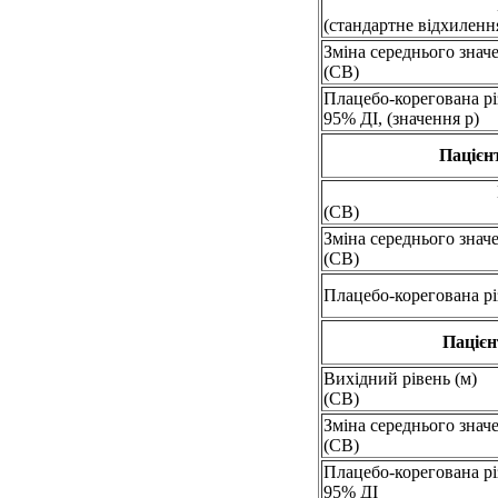
(стандартне відхиленн
Зміна середнього знач
(СВ)
Плацебо-корегована рі
95% ДІ, (значення p)
Пацієнт
(СВ)
Зміна середнього знач
(СВ)
Плацебо-корегована рі
Пацієн
Вихідний рівень (м)
(СВ)
Зміна середнього знач
(СВ)
Плацебо-корегована рі
95% ДІ