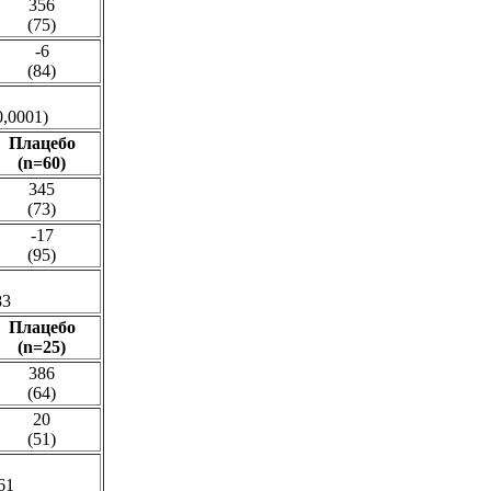
356
(75)
-6
(84)
0,0001)
Плацебо
(n=60)
345
(73)
-17
(95)
83
Плацебо
(n=25)
386
(64)
20
(51)
61