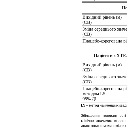
Не
Вихідний рівень (м)
(СВ)
Зміна середнього знач
(СВ)
Плацебо-корегована рі
Пацієнти з ХТЕЛ
Вихідний рівень (м)
(СВ)
Зміна середнього знач
(СВ)
Плацебо-корегована рі
методом LS
95% ДІ
LS – метод найменших квад
Збільшення толерантності
клінічно значимих вторин
додаткових гемодинамічних 