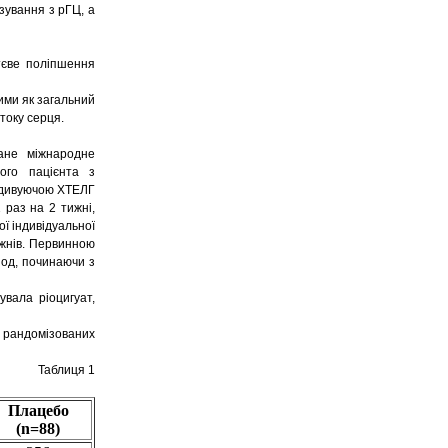
язування з рГЦ, а
тєве поліпшення
ими як загальний
току серця.
ане міжнародне
ого пацієнта з
идивуючою ХТЕЛГ
 раз на 2 тижні,
ої індивідуальної
тижнів. Первинною
іод, починаючи з
вала ріоцигуат,
х рандомізованих
Таблиця 1
Плацебо
(n=88)