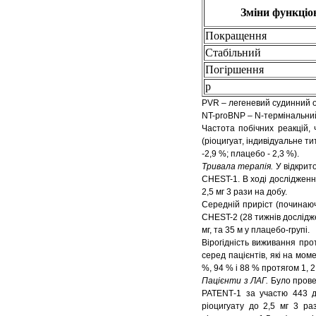
Зміни функціо
Покращення
Стабільний
Погіршення
p
PVR – легеневий судинний 
NT-proBNP – N-термінальни
Частота побічних реакцій, 
(ріоцигуат, індивідуальне ти
-2,9 %; плацебо - 2,3 %).
Тривала терапія.
У відкрит
CHEST-1. В ході дослідженн
2,5 мг 3 рази на добу.
Середній приріст (починаюч
CHEST-2 (28 тижнів дослідже
мг, та 35 м у плацебо-групі.
Вірогідність виживання про
серед пацієнтів, які на мо
%, 94 % і 88 % протягом 1, 2 
Пацієнти з ЛАГ.
Було прове
PATENT‑1 за участю 443 до
ріоцигуату до 2,5 мг 3 ра