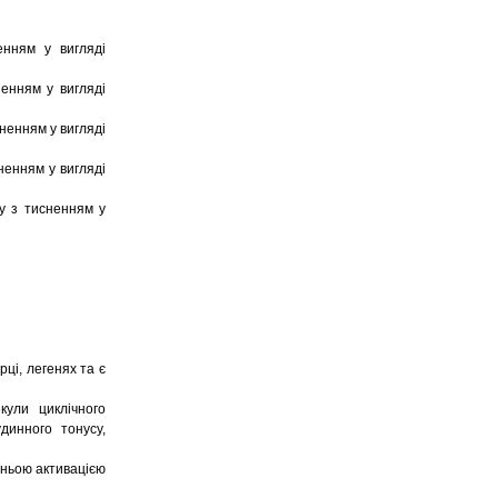
енням у вигляді
ненням у вигляді
сненням у вигляді
ненням у вигляді
ру з тисненням у
ці, легенях та є
кули циклічного
динного тонусу,
тньою активацією