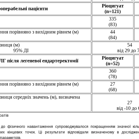
Ріоцигуат
операбельні пацієнти
(n=121)
335
(83)
ення порівняно з вихідним рівнем (м)
44
(84)
зниця (м)
54
95% ДІ
від 29 до 
Ріоцигуат
Г після легеневої ендартеректомії
(n=52)
360
(78)
ення порівняно з вихідним рівнем (м)
27
(68)
зниця середніх значень (м), визначена
27
від -10 до 
ратів
 до фізичного навантаження супроводжувалося покращенням значної кільк
них кінцевих точок. Ці результати відповідали визначеному в дослідж
параметрів.