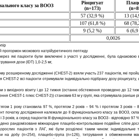
Ріоцигуат
Плац
нального класу за ВООЗ
(n=173)
(n=8
57 (32,9 %)
13 (14,
107 (61,8 %)
68 (78,
9 (5,2 %)
6 (6,9
0,0026
опір
й прогормон мозкового натрійуретичного пептиду
через які пацієнти були виключені з участі у дослідженні, була однаковою 
трування дози (IDT) 1,0-2,5 мг,
ому розширеному дослідженні (CHEST-2) взяли участь 237 пацієнтів, які про
я CHEST-2 всі пацієнти отримували індивідуально підібрану дозу ріоцигуату,
и з вихідного візиту і до 12 тижня (останнє обстеження проведено до 12 ти
ння CHEST-1 плюс CHEST-2)) становив 63 м у групі, яка отримувала раніше ріо
тягом 1 року становила 97 %, протягом 2 років – 94 % і протягом 3 років –
мент початку дослідження належали до ІІ функціонального класу за ВООЗ, скла
і 3 років, а серед пацієнтів ІІІ функціонального класу за ВООЗ - відповідно 97 %
дено рандомізоване міжнародне плацебо-контрольоване подвійне сліпе досл
рослих пацієнтів з ЛАГ, які були розділені таким чином: індивідуальне 
зи на добу (n=254), плацебо-група (n=126), титрування з обмеженням ма