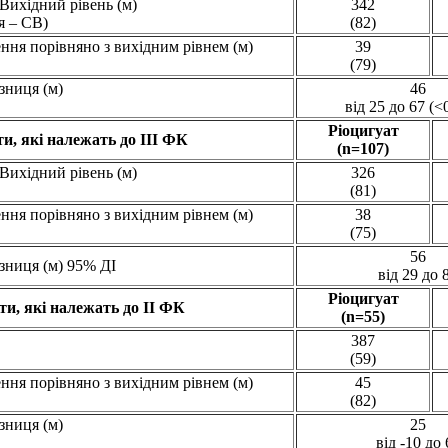
Вихідний рівень (м)
342
я – СВ)
(82)
ення порівняно з вихідним рівнем (м)
39
(79)
зниця (м)
46
від 25 до 67 (<
Ріоцигуат
и, які належать до III ФК
(n=107)
Вихідний рівень (м)
326
(81)
ення порівняно з вихідним рівнем (м)
38
(75)
56
зниця (м) 95% ДІ
від 29 до 
Ріоцигуат
ти, які належать до II ФК
(n=55)
387
(59)
ення порівняно з вихідним рівнем (м)
45
(82)
зниця (м)
25
від -10 до 