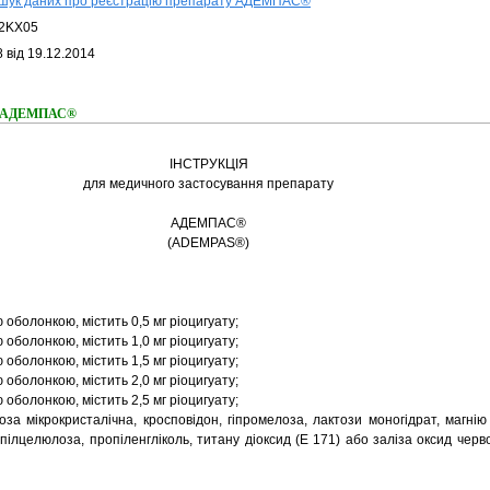
шук даних про реєстрацію препарату АДЕМПАС®
2KX05
 від 19.12.2014
ня АДЕМПАС®
ІНСТРУКЦІЯ
для медичного застосування препарату
АДЕМПАС®
(ADEMPAS®)
 оболонкою, містить 0,5 мг ріоцигуату;
 оболонкою, містить 1,0 мг ріоцигуату;
 оболонкою, містить 1,5 мг ріоцигуату;
 оболонкою, містить 2,0 мг ріоцигуату;
 оболонкою, містить 2,5 мг ріоцигуату;
а мікрокристалічна, кросповідон, гіпромелоза, лактози моногідрат, магнію
пілцелюлоза, пропіленгліколь, титану діоксид (Е 171) або заліза оксид черв