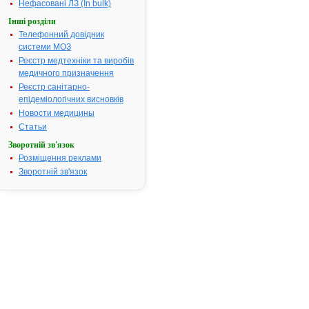
Нефасовані ЛЗ (In bulk)
посвідчення:
Інші розділи
Термін дії
з 12.06.2015 по
Телефонний довідник
посвідчення:
12.06.2020
системи МОЗ
Термін дії
Реєстр медтехніки та виробів
реєстраційного
медичного призначення
посвідчення
Реєстр санітарно-
закінчився.
епідеміологічних висновків
Пошук даних
Новости медицины
про реєстрацію
препарату
Статьи
АВЕНЮ®
Зворотній зв'язок
АТ код:
C05CA53
Розміщення реклами
Зворотній зв'язок
Наказ МОЗ:
336 від
12.06.2015
Інструкція
для
застосування
АВЕНЮ®
ІНСТРУКЦІЯ
для