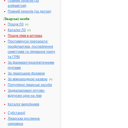
Повний перелік (за
блістері, по 3
алфавітом)
або 5 блістерів
Повний перелік (за датою)
у пачці
Лікарські засоби
Діючі
1 таблетка
Пошук ЛЗ
(+)
речовини:
містить 500 мг
Каталог ЛЗ
(+)
мікронізованої
Пошук ліків в аптеках
очищеної
Противірусні препарати;
флавоноїдної
профілактика, послаблення
фракції (у
симптомів та лікування грипу
перерахуванні
та ГРВІ
на 100 %
безводну
За фармакотерапевтичними
речовину), яка
групами
містить 450 мг
За лікарською формою
діосміну (90 %)
За міжнародною назвою
(+)
і 50 мг
Популярні лікарські засоби
флавоноїдів у
Задекларовані оптово-
вигляді
відпускні ціни на ліки
гесперидину
(10 %)
Каталог виробників
Термін
2 роки
Субстанції
придатності:
Лікарська рослинна
Номер
UA/14394/01/01
сировина
реєстраційного