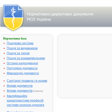
Нормативна база
АВЕНЮ®
Пошукова система
Назва:
АВЕНЮ®
Пошук за видавником
Міжнародна
Diosmin,
Пошук за типом
непатентована
combinations
Пошук за роками/місяцями
назва:
Останні надходження
Виробник:
ПАТ "Фармак",
Популярні документи
м. Київ, Україна
Міжнародні документи
Лікарська
Таблетки
Санітарні правила та норми
форма:
Форми документів
Форма випуску:
Таблетки,
Форми документів
(накази)
вкриті
Кваліфікаційні
плівковою
характеристики професій
оболонкою, по
системи охорони здоров'я
500 мг, по 10
таблеток у