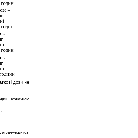
 годин
оза –
г,
ні –
 годин
оза –
г,
ні –
 годин
оза –
г,
ні –
 години
ткові дози не
ксацин незначною
.
, агранулоцитоз,