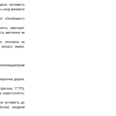
щена чутливість
ть іноді виникати
діл «Особливості
ність, ажитація,
ість мислення чи
ія, сенсорна чи
(втрату смаку),
ектрокардіограмі
морагічна діарея,
сфатази, ГГТП),
у недостатність,
на чутливість до
йєлла), синдром