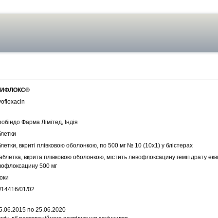
ИФЛОКС®
ofloxacin
обіндо Фарма Лімітед, Індія
блетки
летки, вкриті плівковою оболонкою, по 500 мг № 10 (10x1) у блістерах
аблетка, вкрита плівковою оболонкою, містить левофлоксацину гемігідрату ек
вофлоксацину 500 мг
оки
/14416/01/02
5.06.2015 по 25.06.2020