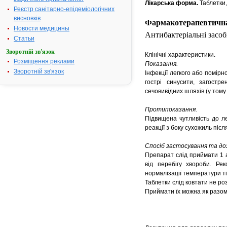
Лікарська форма.
Таблетки,
Реєстр санітарно-епідеміологічних
висновків
Фармакотерапевтична
Новости медицины
Антибактеріальні засо
Статьи
Зворотній зв'язок
Клінічні характеристики.
Розміщення реклами
Показання.
Зворотній зв'язок
Інфекції легкого або помір
гострі синусити, загостре
сечовивідних шляхів (у тому
Протипоказання.
Підвищена чутливість до ле
реакції з боку сухожиль піс
Спосіб застосування та до
Препарат слід приймати 1 аб
від перебігу хвороби. Ре
нормалізації температури т
Таблетки слід ковтати не ро
Приймати їх можна як разом з