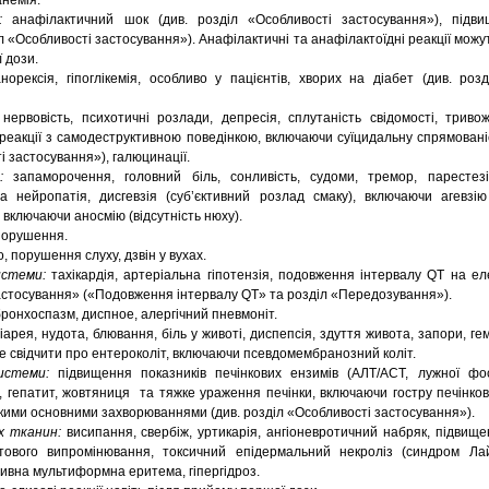
анемія.
и:
анафілактичний шок (див. розділ «Особливості застосування»), підви
діл «Особливості застосування»). Анафілактичні та анафілактоїдні реакції можу
 дози.
анорексія, гіпоглікемія, особливо у пацієнтів, хворих на діабет (див. роз
 нервовість, психотичні розлади, депресія, сплутаність свідомості, тривож
 реакції з самодеструктивною поведінкою, включаючи суїцидальну спрямован
ті застосування»), галюцинації.
и:
запаморочення, головний біль, сонливість, судоми, тремор, парестез
нейропатія, дисгевзія (суб’єктивний розлад смаку), включаючи агевзію 
включаючи аносмію (відсутність нюху).
порушення.
о, порушення слуху, дзвін у вухах.
системи:
тахікардія, артеріальна гіпотензія, подовження інтервалу QT на ел
застосування» («Подовження
інтервалу QT» та розділ «Передозування»).
бронхоспазм, диспное, алергічний пневмоніт.
іарея, нудота, блювання, біль у животі, диспепсія, здуття живота, запори, ге
же свідчити про ентероколіт, включаючи псевдомембранозний коліт.
системи:
підвищення показників печінкових ензимів (АЛТ/АСТ, лужної фо
і, гепатит, жовтяниця та тяжке ураження печінки, включаючи гостру печінков
жкими основними захворюваннями (див. розділ «Особливості застосування»).
их тканин:
висипання, свербіж, уртикарія, ангіоневротичний набряк, підвище
тового випромінювання, токсичний епідермальний некроліз (синдром Ла
ивна мультиформна еритема, гіпергідроз.