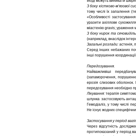
Іноді можуть виникати шкірн
З боку кістково-м’язової с
тому числі їх запалення (те
«Особливості застосування
уразити ахіллове сухожилля
міастенію gravis; ураження 
З боку нирок та сечовиділ
(наприклад, внаслідок інтер
Загальні розлади:
астенія, п
Серед інших небажаних поб
інші порушення координації р
Передозування.
Найважливіші передбачу
(запаморочення, порушення 
ерозія слизових оболонок. 
передозування необхідно п
Лікування:
терапія симптома
шлунка застосовують антац
Гемодіаліз, у тому числі п
Не існує жодних специфічни
Застосування у період вагі
Через відсутність дослідж
протипоказаний у період ва