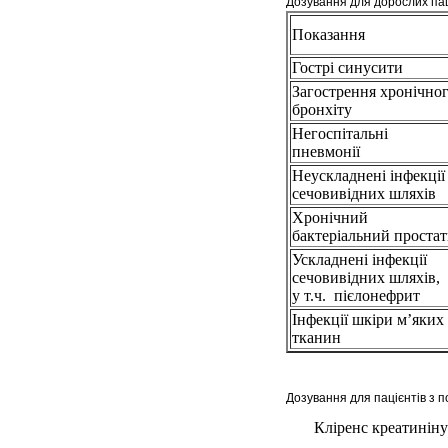
Дозування для дорослих пац
Показання
Гострі синусити
Загострення хронічно
бронхіту
Негоспітальні
пневмонії
Неускладнені інфекції
сечовивідних шляхів
Хронічний
бактеріальний проста
Ускладнені інфекції
сечовивідних шляхів,
у т.ч. пієлонефрит
Інфекції шкіри м’яких
тканин
Дозування для пацієнтів з 
Кліренс креатиніну