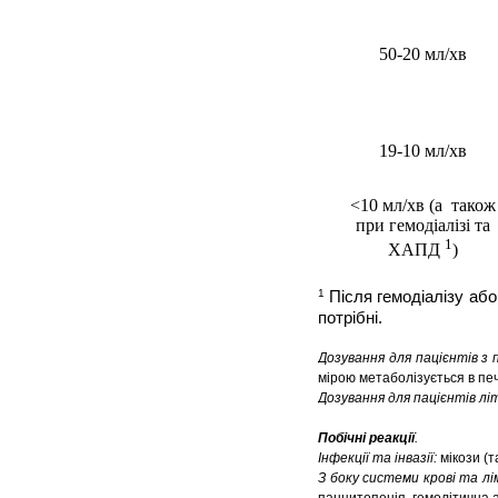
50-20 мл/хв
19-10 мл/хв
<10 мл/хв (а також
при гемодіалізі та
1
ХАПД
)
1
Після гемодіалізу аб
потрібні.
Дозування для пацієнтів з
мірою метаболізується в пе
Дозування для пацієнтів літ
Побічні реакції
.
Інфекції та інвазії:
мікози (
З боку системи крові та л