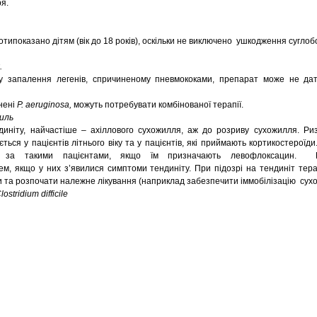
ря.
типоказано дітям (вік до 18 років), оскільки не виключено ушкодження суглоб
.
у запалення легенів, спричиненому пневмококами, препарат може не да
инені
P. aeruginosa,
можуть потребувати комбінованої терапії.
иль
диніту, найчастіше – ахіллового сухожилля, аж до розриву сухожилля. Риз
ься у пацієнтів літнього віку та у пацієнтів, які приймають кортикостероїди
я за такими пацієнтами, якщо їм призначають левофлоксацин. П
рем, якщо у них з’явилися симптоми тендиніту. При підозрі на тендиніт те
 та розпочати належне лікування (наприклад забезпечити іммобілізацію сух
stridium difficile