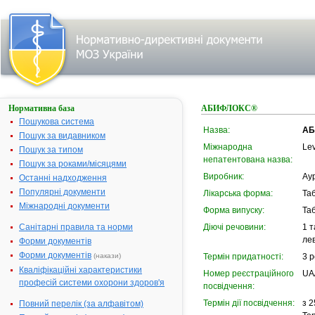
Нормативна база
АБИФЛОКС®
Пошукова система
Назва:
АБ
Пошук за видавником
Міжнародна
Lev
Пошук за типом
непатентована назва:
Пошук за роками/місяцями
Виробник:
Аур
Останні надходження
Популярні документи
Лікарська форма:
Та
Міжнародні документи
Форма випуску:
Таб
Санітарні правила та норми
Діючі речовини:
1 т
ле
Форми документів
Форми документів
(накази)
Термін придатності:
3 р
Кваліфікаційні характеристики
Номер реєстраційного
UA
професій системи охорони здоров'я
посвідчення:
Термін дії посвідчення:
з 2
Повний перелік (за алфавітом)