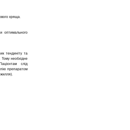
ового хряща.
ти оптимального
ик тендиніту та
. Тому необхідне
ацієнтам слід
рапію препаратом
ожилля).