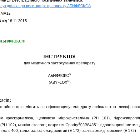
мін дії реєстраційного посвідчення закінчився.
шук даних про реєстрацію препарату АБИФЛОКС®
1MA12
 від 18.11.2015
ння АБИФЛОКС®
ІНСТРУКЦІЯ
для медичного застосування препарату
®
АБИФЛОКС
®
(ABYFLOX
)
xacin
;
вою оболонкою, містить левофлоксацину гемігідрату еквівалентно левофлокс
ю кроскармелоза, целюлоза мікрокристалічна (РН 101), гідроксипропі
®
(РН 102), магнію стеарат; покриття Opadry
03B84851: гідроксипропілметилц
ліколь 400, тальк, заліза оксид жовтий (Е 172), заліза оксид червоний (Е 172)