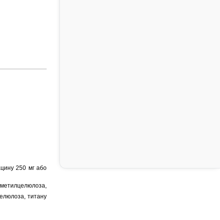
ацину 250 мг або
лметилцелюлоза,
елюлоза, титану