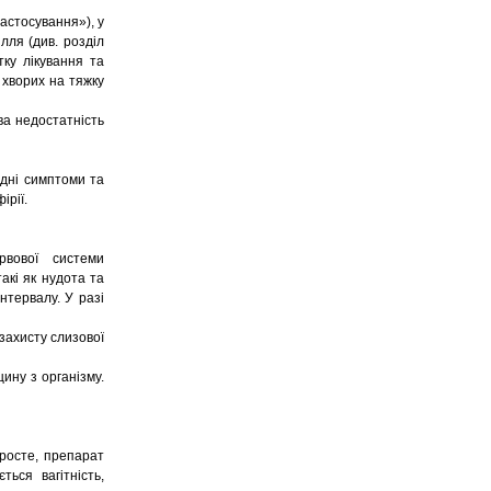
астосування»), у
лля (див. розділ
ку лікування та
 хворих на тяжку
ва недостатність
ідні симптоми та
ірії.
рвової системи
акі як нудота та
нтервалу. У разі
захисту слизової
ину з організму.
 росте, препарат
ться вагітність,