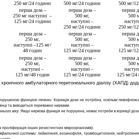
250 мг/24 години
500 мг/24 години
500 мг/12
перша доза –
перша доза –
перша д
250 мг наступні –
500 мг,
500 м
125 мг/24 години
наступні –
наступ
250 мг/24 години
250 мг/12
перша доза –
перша доза –
перша д
250 мг,
500 мг,
500 м
наступні –125 мг/
наступні –
наступ
48 годин
125 мг/24 години
125 мг/12
перша доза –
перша доза –
перша д
250 мг,
500 мг,
500 м
наступні –
наступні –
наступ
125 мг/48 годин
125 мг/24 години
125 мг/24
о хронічного амбулаторного перитонеального діалізу (ХАПД) дода
 порушеною функцією печінки
. Корекція дози не потрібна, оскільки левофло
чінці та виводиться переважно нирками.
нього віку
. Якщо ниркова функція не порушена, немає потреби в корекції дози
та проліферація інших резистентних мікроорганізмів).
імфатичної системи:
лейкопенія, еозинофілія, тромбоцитопенія, нейтропенія