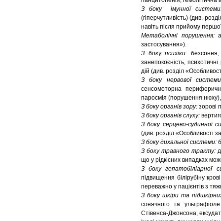
панцитопенія, гемолітична 
З боку імунної систем
(гіперчутливість) (див. роз
навіть після прийому першої
Метаболічні порушення:
застосування»).
З боку психіки:
безсоння,
занепокоєність, психотичні
дій (див. розділ «Особливос
З боку нервової систем
сенсомоторна периферична 
паросмія (порушення нюху), 
З боку органів зору:
зорові 
З боку органів слуху:
вертиг
З боку серцево-судинної 
(див. розділ «Особливості 
З боку дихальної системи:
З боку травного тракту:
д
що у рідкісних випадках мо
З боку гепатобіліарної 
підвищення білірубіну кров
переважно у пацієнтів з тя
З боку шкіри та підшкірн
сонячного та ультрафіоле
Стівенса-Джонсона, ексудат