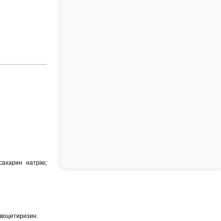
 сахарин натрію;
евоцетиризин.