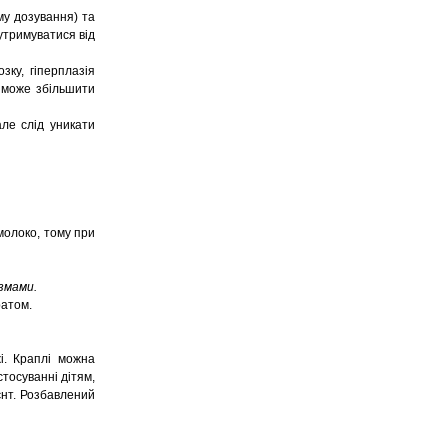
му дозування) та
 утримуватися від
зку, гіперплазія
н може збільшити
ле слід уникати
молоко, тому при
змами.
ратом.
і. Краплі можна
стосуванні дітям,
ієнт. Розбавлений