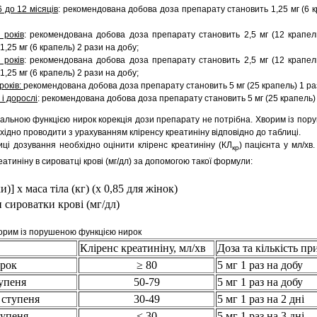
6 до 12 місяців
: рекомендована добова доза препарату становить 1,25 мг (6 к
 років
: рекомендована добова доза препарату становить 2,5 мг (12 крапел
1,25 мг (6 крапель) 2 рази на добу;
 років
: рекомендована добова доза препарату становить 2,5 мг (12 крапел
1,25 мг (6 крапель) 2 рази на добу;
 років:
рекомендована добова доза препарату становить 5 мг (25 крапель) 1 ра
 і дорослі
: рекомендована добова доза препарату становить 5 мг (25 крапель) 
рмальною функцією нирок корекція дози препарату не потрібна. Хворим із по
ідно проводити з урахуванням кліренсу креатиніну відповідно до таблиці.
иці дозування необхідно оцінити кліренс креатиніну (КЛ
) пацієнта у мл/хв.
кр
еатиніну в сироватці крові (мг/дл) за допомогою такої формули:
и)] x маса тіла (кг) (x 0,85 для жінок)
н сироватки крові (мг/дл)
ворим із порушеною функцією нирок
Кліренс креатиніну, мл/хв
Доза та кількість пр
ирок
≥ 80
5 мг 1 раз на добу
упеня
50-79
5 мг 1 раз на добу
 ступеня
30-49
5 мг 1 раз на 2 дні
тупеня
< 30
5 мг 1 раз на 3 дні