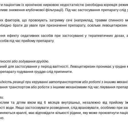
и пацієнтам із хронічною нирковою недостатністю (необхідна корекція режи
жливе зниження клубочкової фільтрації). Під час застосування препарату слід
них факторів, що провокують затримку сечі (наприклад, травми спинного мо
еобхідно брати до уваги при призначенні препарату, оскільки левоцетиризи
я ефекту седативних засобів при застосуванні у терапевтичних дозах, а
собів під час прийому препарату.
тності або годування груддю.
ий для застосування у період вагітності. Левоцетиризин проникає у грудне 
препарату годування груддю слід припинити.
дкість реакції при керуванні автотранспортом або роботі з іншими механі
вання транспортом або роботи з іншими механізмами під час лікування препа
зи.
лим та дітям віком від 6 місяців внутрішньо, незалежно від прийому їж
ості води. Якщо застосовувати розведення, слід враховувати, особливо при за
иняються краплі, має відповідати кількості рідини, яку може проковтнути пац
но.