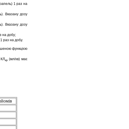
рапель) 1 раз на
ь). Вказану дозу
ь). Вказану дозу
з на добу;
1 раз на добу.
рушеною функцією
 КЛ
(мл/хв) має
кр
ийомів