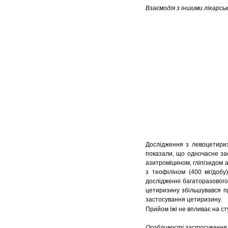
Взаємодія з іншими лікарсь
Дослідження з левоцетири
показали, що одночасне за
азитроміцином, гліпізидом 
з теофіліном (400 мг/добу
дослідженні багаторазового 
цетиризину збільшувався п
застосування цетиризину.
Прийом їжі не впливає на ст
Особливості застосування.