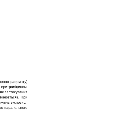
чення рацемату)
 еритроміцином,
сне застосування
мінюється). При
тупінь експозиції
одо паралельного