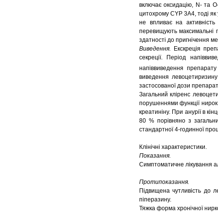
включає оксидацію, N- та О
цитохрому CYP 3А4, тоді як 
не впливає на активність
перевищують максимальні п
здатності до пригнічення м
Виведення.
Екскреція препа
секреції. Період напівви
напіввиведення препарату 
виведення левоцетиризину 
застосованої дози препарат
Загальний кліренс левоцети
порушеннями функції нирок
креатиніну. При анурії в к
80 % порівняно з загальни
стандартної 4-годинної проц
Клінічні характеристики.
Показання.
Симптоматичне лікування але
Протипоказання.
Підвищена чутливість до л
піперазину.
Тяжка форма хронічної нирко