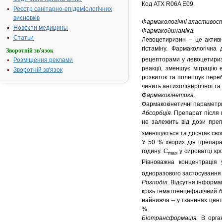
Код ATХ R06A Е09.
Реєстр санітарно-епідеміологічних
висновків
Фармакологічні властивост
Новости медицины
Фармакодинаміка.
Статьи
Левоцетиризин – це активн
гістаміну. Фармакологічна
Зворотній зв'язок
рецепторами у левоцетиризи
Розміщення реклами
реакції, зменшує міграцію
Зворотній зв'язок
розвиток та полегшує переб
чинить антихолінергічної та 
Фармакокінетика.
Фармакокінетичні параметри
Абсорбція.
Препарат після 
не залежить від дози преп
зменшується та досягає сво
У 50 % хворих дія препара
годину. С
у сироватці кр
mах
Рівноважна концентрація 
одноразового застосування і
Розподіл.
Відсутня інформа
крізь гематоенцефалічний б
найнижча – у тканинах центр
%.
Біотрансформація.
В орган