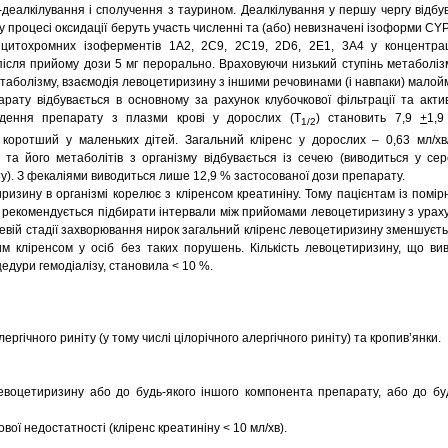
-деалкілування і сполучення з таурином. Деалкілування у першу чергу відбу
у процесі оксидації беруть участь численні та (або) невизначені ізоформи CY
 цитохромних ізоферментів 1А2, 2С9, 2С19, 2D6, 2Е1, 3А4 у концентра
ісля прийому дози 5 мг перорально. Враховуючи низький ступінь метаболізм
етаболізму, взаємодія левоцетиризину з іншими речовинами (і навпаки) малой
рату відбувається в основному за рахунок клубочкової фільтрації та акти
ведення препарату з плазми крові у дорослих (Т
) становить 7,9
+
1,9
1/2
коротший у маленьких дітей. Загальний кліренс у дорослих – 0,63 мл/хв/
та його метаболітів з організму відбувається із сечею (виводиться у се
у). З фекаліями виводиться лише 12,9 % застосованої дози препарату.
ризину в організмі корелює з кліренсом креатиніну. Тому пацієнтам із помі
 рекомендується підбирати інтервали між прийомами левоцетиризину з урах
інцевій стадії захворювання нирок загальний кліренс левоцетиризину зменшуєт
м кліренсом у осіб без таких порушень. Кількість левоцетиризину, що вив
едури гемодіалізу, становила < 10 %.
ргічного риніту (у тому числі цілорічного алергічного риніту) та кропив’янки.
евоцетиризину або до будь-якого іншого компонента препарату, або до буд
вої недостатності (кліренс креатиніну < 10 мл/хв).