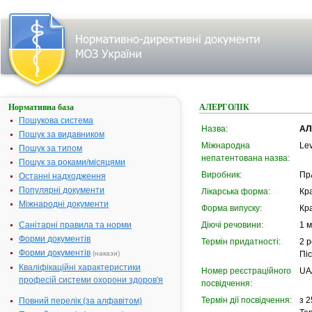
Нормативна база
АЛЕРГОЛІК
Пошукова система
Назва:
АЛ
Пошук за видавником
Міжнародна
Lev
Пошук за типом
непатентована назва:
Пошук за роками/місяцями
Виробник:
ПрА
Останні надходження
Популярні документи
Лікарська форма:
Кр
Міжнародні документи
Форма випуску:
Кра
Санітарні правила та норми
Діючі речовини:
1 м
Форми документів
Термін придатності:
2 р
Форми документів
(накази)
Пі
Кваліфікаційні характеристики
Номер реєстраційного
UA
професій системи охорони здоров'я
посвідчення:
Термін дії посвідчення:
з 2
Повний перелік (за алфавітом)