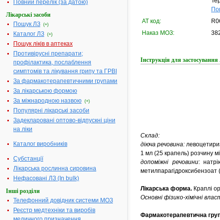
Тер
Повний перелік (за датою)
По
Лікарські засоби
АТ код:
R0
Пошук ЛЗ
(+)
Наказ МОЗ:
382
Каталог ЛЗ
(+)
Пошук ліків в аптеках
Противірусні препарати;
Інструкція для застосуван
профілактика, послаблення
симптомів та лікування грипу та ГРВІ
За фармакотерапевтичними групами
За лікарською формою
За міжнародною назвою
(+)
Популярні лікарські засоби
Задекларовані оптово-відпускні ціни
на ліки
Склад:
Каталог виробників
діюча речовина:
левоцетириз
1 мл (25 крапель) розчину м
Субстанції
допоміжні речовини
: натрі
Лікарська рослинна сировина
метилпарагідроксибензоат (
Нефасовані ЛЗ (In bulk)
Лікарська форма.
Краплі ор
Інші розділи
Основні фізико-хімічні влас
Телефонний довідник системи МОЗ
Реєстр медтехніки та виробів
Фармакотерапевтична груп
медичного призначення