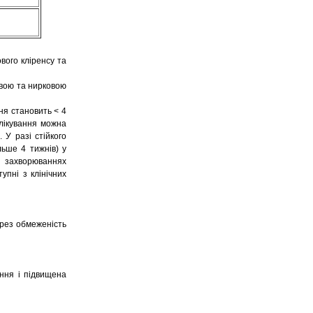
вого кліренсу та
овою та нирковою
ня становить < 4
 лікування можна
 У разі стійкого
льше 4 тижнів) у
х захворюваннях
упні з клінічних
рез обмеженість
ння і підвищена