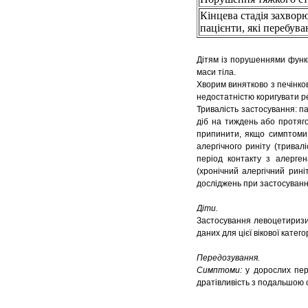
Кінцева стадія захвор
пацієнти, які перебуваю
Дітям із порушеннями функц
маси тіла.
Хворим винятково з печінко
недостатністю коригувати р
Тривалість застосування: п
діб на тиждень або протяг
припинити, якщо симптоми 
алергічного риніту (трива
період контакту з алерге
(хронічний алергічний риніт
досліджень при застосуванн
Діти.
Застосування левоцетиризи
даних для цієї вікової катего
Передозування.
Симптоми:
у дорослих пер
дратівливість з подальшою 