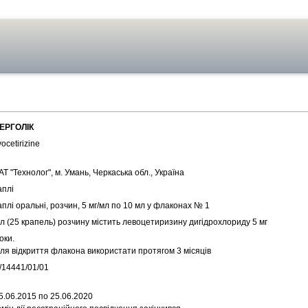
ЕРГОЛІК
ocetirizine
Т "Технолог", м. Умань, Черкаська обл., Україна
аплі
плі оральні, розчин, 5 мг/мл по 10 мл у флаконах № 1
л (25 крапель) розчину містить левоцетиризину дигідрохлориду 5 мг
оки.
сля відкриття флакона використати протягом 3 місяців
/14441/01/01
5.06.2015 по 25.06.2020