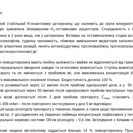
і.
ий стабільний R-енантіомер цетиризину, що належить до групи конкурентн
 дія зумовлена блокуванням Н
-гістамінових рецепторів. Спорідненість з 
1
ну в 2 рази вища, ніж у цетиризину. Впливає на гістамінзалежну стадію роз
 еозинофілів, судинну проникність, обмежує вивільнення медіаторів запал
іг алергічних реакцій, чинить антиексудативну, протисвербіжну, протизапаль
антисеротонінової дії.
 левоцетиризину мають лінійну залежність і майже не відрізняються від таких
перорального введення швидко та інтенсивно всмоктується. Ступінь всмокт
арату та не змінюється з прийомом їжі, але максимальна концентрація (
го максимального значення пізніше. Біодоступність досягає 100 %.
ту розвивається через 12 хвилин після прийому одноразової дози, а у 95 
ові досягається через 50 хвилин після одноразового прийому внутрішньо тер
у крові досягається після 2 днів прийому препарату. С
становить 2
mах
 308 нг/мл – після повторного застосування у дозі 5 мг відповідно.
ція щодо розподілу препарату у тканинах людини, а також щодо проникненн
ар’єр. У дослідженнях на тваринах найвища концентрація зафіксована у печі
альної нервової системи. Об’єм розподілу – 0,4 л/кг. Зв’язування з білками 
ізмі людини метаболізму піддається близько 14 % левоцетиризину. Про