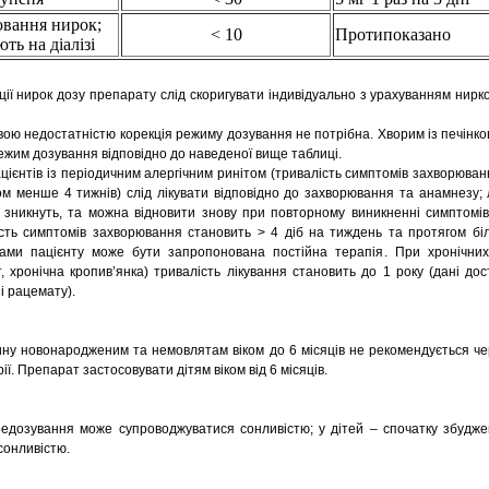
ювання нирок;
< 10
Протипоказано
ть на діалізі
ії нирок дозу препарату слід скоригувати індивідуально з урахуванням нирко
вою недостатністю корекція режиму дозування не потрібна. Хворим із печінк
ежим дозування відповідно до наведеної вище таблиці.
ацієнтів із періодичним алергічним ринітом (тривалість симптомів захворюван
ом менше 4 тижнів) слід лікувати відповідно до захворювання та анамнезу;
зникнуть, та можна відновити знову при повторному виникненні симптомів.
лість симптомів захворювання становить > 4 діб на тиждень та протягом бі
нами пацієнту може бути запропонована постійна терапія. При хронічни
, хронічна кропив’янка) тривалість лікування становить до 1 року (дані дост
і рацемату).
ну новонародженим та немовлятам віком до 6 місяців не рекомендується че
рії. Препарат застосовувати дітям віком від 6 місяців.
едозування може супроводжуватися сонливістю; у дітей – спочатку збудже
сонливістю.