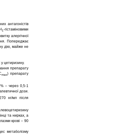
их антагоністів
Н
-гістаміновими
1
витку алергічної
ення. Попереджає
ну дію, майже не
 у цетиризину.
ування препарату
С
) препарату
mах
% – через 0,5-1
апевтичної дози.
70 нг/мл після
я левоцетиризину
нці та нирках, а
плазми крові – 90
цес метаболізму