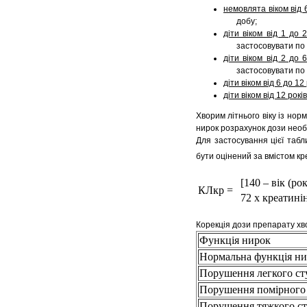
немовлята віком від 
добу;
діти віком від 1 до 2
застосовувати по 
діти віком від 2 до 6
застосовувати по 
діти віком від 6 до 12
діти віком від 12 років
Хворим літнього віку із но
нирок розрахунок дози необх
Для застосування цієї табл
бути оцінений за вмістом кр
[140 – вік (рок
КЛкр =
72 x креатині
Корекція дози препарату х
Функція нирок
Нормальна функція н
Порушення легкого ст
Порушення помірного
Порушення тяжкого с