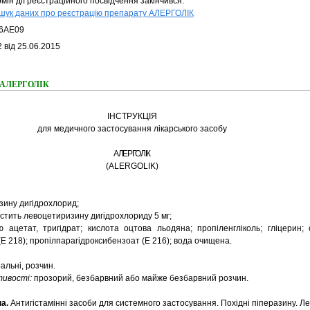
мін дії реєстраційного посвідчення закінчився.
шук даних про реєстрацію препарату АЛЕРГОЛІК
6AE09
 від 25.06.2015
ня АЛЕРГОЛІК
ІНСТРУКЦІЯ
для медичного застосування лікарського засобу
АЛЕРГОЛІК
(ALERGOLIK)
ину дигідрохлорид;
істить левоцетиризину дигідрохлориду 5 мг;
ю ацетат, тригідрат; кислота оцтова льодяна; пропіленгліколь; гліцерин;
Е 218); пропілпарагідроксибензоат (Е 216); вода очищена.
альні, розчин.
тивості:
прозорий, безбарвний або майже безбарвний розчин.
а.
Антигістамінні засоби для системного застосування. Похідні піперазину. Л