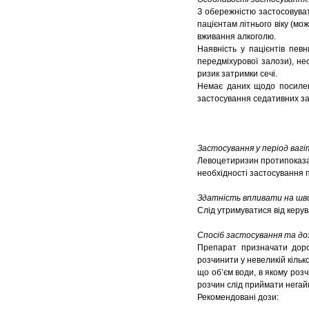
З обережністю застосовуват
пацієнтам літнього віку (мо
вживання алкоголю.
Наявність у пацієнтів пев
передміхурової залози), н
ризик затримки сечі.
Немає даних щодо посиленн
застосування седативних за
Застосування у період вагі
Левоцетиризин протипоказан
необхідності застосування 
Здатність впливати на шви
Слід утримуватися від керу
Спосіб застосування та до
Препарат призначати дорос
розчинити у невеликій кільк
що об’єм води, в якому розч
розчин слід приймати негай
Рекомендовані дози: