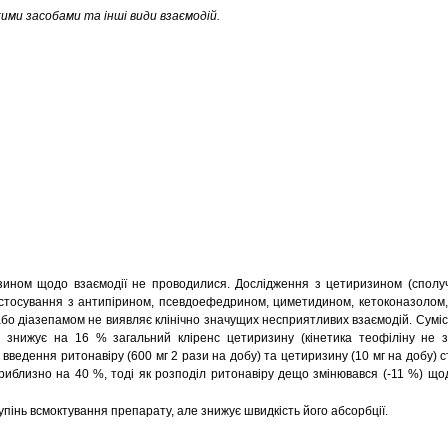
кими засобами та інші види взаємодій.
зином щодо взаємодії не проводилися. Дослідження з цетиризином (сполу
стосування з антипірином, псевдоефедрином, циметидином, кетоконазолом,
або діазепамом не виявляє клінічно значущих несприятливих взаємодій. Сумі
) знижує на 16 % загальний кліренс цетиризину (кінетика теофіліну не з
введення ритонавіру (600 мг 2 рази на добу) та цетиризину (10 мг на добу) с
риблизно на 40 %, тоді як розподіл ритонавіру дещо змінювався (-11 %) щ
упінь всмоктування препарату, але знижує швидкість його абсорбції.