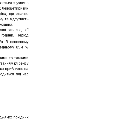
вається з участю
P. Левоцетиризин
ціях, що значно
у та відсутність
мовірна.
вної канальцевої
 години. Період
кг. В основному
редньому 85,4 %
рними та тяжкими
уванням кліренсу
ься приблизно на
одиться під час
ь-яких похідних