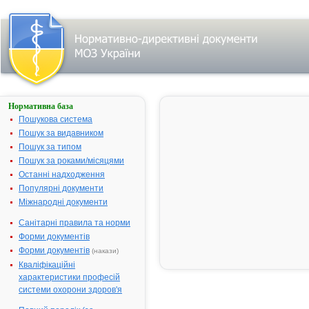
Нормативна база
АЛОПУРИНОЛ
САНДОЗ®
Пошукова система
Пошук за видавником
Назва:
АЛОПУРИНОЛ
Пошук за типом
САНДОЗ®
Пошук за роками/місяцями
Міжнародна
Allopurinol
Останні надходження
непатентована
Популярні документи
назва:
Міжнародні документи
Виробник:
Салютас
Фарма ГмбХ,
Санітарні правила та норми
Німеччина
Форми документів
Лікарська
Таблетки
Форми документів
(накази)
форма:
Кваліфікаційні
характеристики професій
Форма випуску:
Таблетки по
системи охорони здоров'я
100 мг № 50
(10х5) у