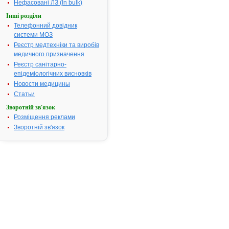
Нефасовані ЛЗ (In bulk)
Наказ МОЗ:
418 від
08.07.2015
Інші розділи
Телефонний довідник
системи МОЗ
Реєстр медтехніки та виробів
Інструкція для
медичного призначення
застосування
АЛОПУРИНОЛ
Реєстр санітарно-
САНДОЗ®
епідеміологічних висновків
Новости медицины
Статьи
ІНСТРУКЦІЯ
Зворотній зв'язок
для
медичного
Розміщення реклами
застосування
Зворотній зв'язок
лікарського
засобу
АЛОПУРИНОЛ
®
САНДОЗ
(ALLOPURINOL
®
SANDOZ
)
Склад:
діюча
речовина: