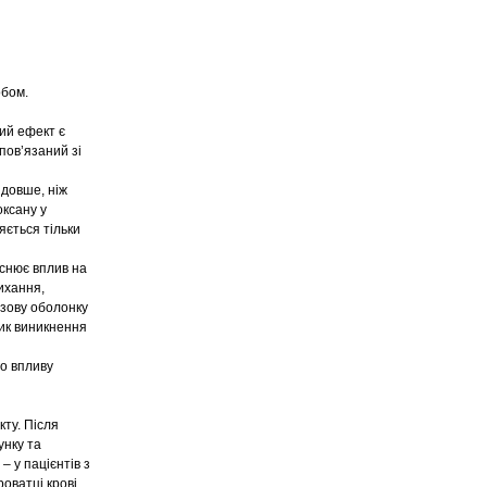
обом.
ий ефект є
пов’язаний зі
 довше, ніж
оксану у
яється тільки
йснює вплив на
ихання,
изову оболонку
ик виникнення
го впливу
ту. Після
унку та
– у пацієнтів з
оватці крові