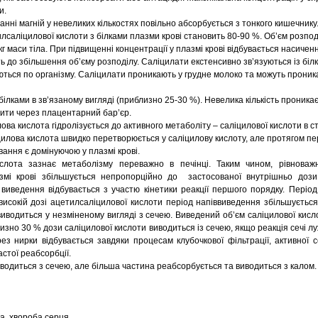
и.
ні магній у невеликих кількостях повільно абсорбується з тонкого кишечнику
лсаліцилової кислоти з білками плазми крові становить 80-90 %. Об’єм розпод
г маси тіла. При підвищенні концентрації у плазмі крові відбувається насичен
ть до збільшення об’єму розподілу. Саліцилати екстенсивно зв’язуються із бі
ються по організму. Саліцилати проникають у грудне молоко та можуть проник
ілками в зв’язаному вигляді (приблизно 25-30 %). Невелика кількість проникає
ити через плацентарний бар’єр.
ва кислота гідролізується до активного метаболіту – саліцилової кислоти в ст
цилова кислота швидко перетворюється у саліцилову кислоту, але протягом п
ання є домінуючою у плазмі крові.
слота зазнає метаболізму переважно в печінці. Таким чином, рівноваж
азмі крові збільшується непропорційно до застосованої внутрішньо дози
 виведення відбувається з участю кінетики реакції першого порядку. Періо
високій дозі ацетилсаліцилової кислоти період напіввиведення збільшується
иводиться у незміненому вигляді з сечею. Виведений об’єм саліцилової кисл
лизно 30 % дози саліцилової кислоти виводиться із сечею, якщо реакція сечі лу
з нирки відбувається завдяки процесам клубочкової фільтрації, активної с
астої реабсорбції.
виводиться з сечею, але більша частина реабсорбується та виводиться з калом
на хвороба серця.