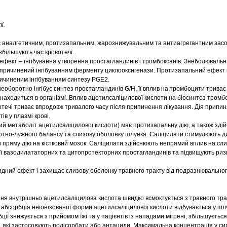
і.
є аналгетичним, протизапальним, жарознижувальним та антиагрегантним зас
збільшують час кровотечі.
фект – інгібування утворення простагландинів і тромбоксанів. Знеболювальн
причинений інгібуванням ферменту циклооксигенази. Протизапальний ефект 
ичиненим інгібуванням синтезу PGE2.
оборотно інгібує синтез простагландинів G/H, її вплив на тромбоцити триває
находиться в організмі. Вплив ацетилсаліцилової кислоти на біосинтез тромб
течі триває впродовж тривалого часу після припинення лікування. Дія припин
ів у плазмі крові.
ий метаболіт ацетилсаліцилової кислоти) має протизапальну дію, а також зді
отно-лужного балансу та слизову оболонку шлунка. Саліцилати стимулюють д
пряму дію на кістковий мозок. Саліцилати здійснюють непрямий вплив на сл
її вазодилататорних та цитопротекторних простагландинів та підвищують риз
идний ефект і захищає слизову оболонку травного тракту від подразнювально
ня внутрішньо ацетилсаліцилова кислота швидко всмоктується з травного трак
абсорбція неіонізованої форми ацетилсаліцилової кислоти відбувається у шл
ії знижується з прийомом їжі та у пацієнтів із нападами мігрені, збільшується 
в, які застосовують полісорбати або антациди. Максимальна концентрація у сир