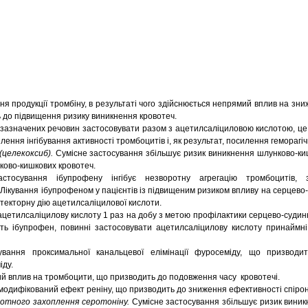
 продукції тромбіну, в результаті чого здійснюється непрямий вплив на зни
 до підвищення ризику виникнення кровотеч.
езазначених речовин застосовувати разом з ацетилсаліциловою кислотою, ц
лення інгібування активності тромбоцитів і, як результат, посилення геморагіч
(целекоксиб).
Сумісне застосування збільшує ризик виникнення шлунково-ки
ково-кишкових кровотеч.
стосування ібупрофену інгібує незворотну агрегацію тромбоцитів, 
 Лікування ібупрофеном у пацієнтів із підвищеним ризиком впливу на серцево
екторну дію ацетилсаліцилової кислоти.
 ацетилсаліцилову кислоту 1 раз на добу з метою профілактики серцево-суди
ють ібупрофен, повинні застосовувати ацетилсаліцилову кислоту принаймні
ування проксимальної канальцевої елімінації фуросеміду, що призводи
іду.
 вплив на тромбоцити, що призводить до подовження часу кровотечі.
одифікований ефект реніну, що призводить до зниження ефективності спірон
ротного захоплення серотоніну.
Сумісне застосування збільшує ризик вини