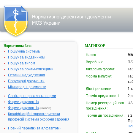
Нормативна база
МАГНІКОР
Пошукова система
Назва:
МА
Пошук за видавником
Виробник:
ПАТ
Пошук за типом
Пошук за роками/місяцями
Лікарська форма:
Та
Останні надходження
Форма випуску:
Таб
Популярні документи
таб
Міжнародні документи
Діючі речовини:
1 т
Санітарні правила та норми
Термін придатності:
2 р
Форми документів
Номер реєстраційного
UA
Форми документів
(накази)
посвідчення:
Кваліфікаційні характеристики
Термін дії посвідчення:
з 2
професій системи охорони здоров'я
Тер
По
Повний перелік (за алфавітом)