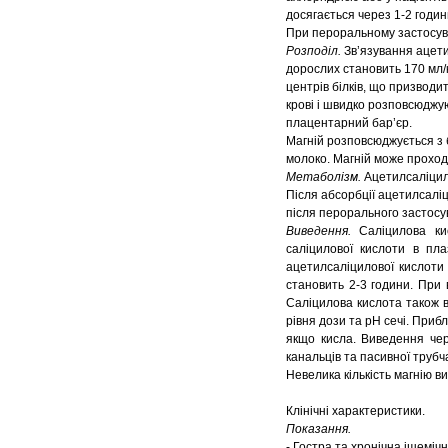
досягається через 1-2 годин
При пероральному застосуван
Розподіл.
Зв’язування ацети
дорослих становить 170 мл/к
центрів
білків, що призводи
крові і швидко розповсюджу
плацентарний бар’єр.
Магній розповсюджується з б
молоко. Магній може проход
Метаболізм.
Ацетилсаліцило
Після абсорбції ацетилсалі
після перорального застосув
Виведення.
Саліцилова ки
саліцилової кислоти в пл
ацетилсаліцилової кислоти
становить 2-3 години. При 
Саліцилова кислота також в
рівня дози та рН сечі. Приб
якщо кисла. Виведення чере
канальців та пасивної трубч
Невелика кількість магнію 
Клінічні характеристики.
Показання.
- Гостра та хронічна ішеміч