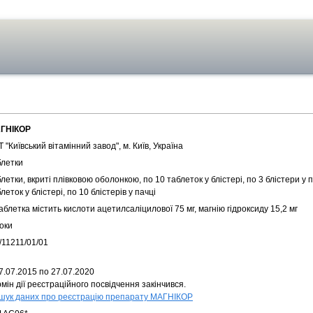
ГНІКОР
 "Київський вітамінний завод", м. Київ, Україна
блетки
летки, вкриті плівковою оболонкою, по 10 таблеток у блістері, по 3 блістери у п
леток у блістері, по 10 блістерів у пачці
аблетка містить кислоти ацетилсаліцилової 75 мг, магнію гідроксиду 15,2 мг
оки
/11211/01/01
7.07.2015 по 27.07.2020
мін дії реєстраційного посвідчення закінчився.
шук даних про реєстрацію препарату МАГНІКОР