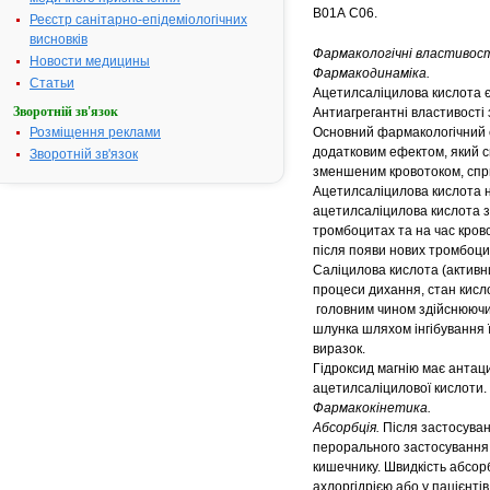
В01А С06.
Реєстр санітарно-епідеміологічних
висновків
Фармакологічні властивост
Новости медицины
Фармакодинаміка.
Статьи
Ацетилсаліцилова кислота 
Зворотній зв'язок
Антиагрегантні властивості 
Розміщення реклами
Основний фармакологічний е
додатковим ефектом, який с
Зворотній зв'язок
зменшеним кровотоком, спр
Ацетилсаліцилова кислота не
ацетилсаліцилова кислота з
тромбоцитах та на час крово
після появи нових тромбоцит
Саліцилова кислота (активн
процеси дихання, стан кисл
головним чином здійснюючи 
шлунка шляхом інгібування 
виразок.
Гідроксид магнію має антац
ацетилсаліцилової кислоти.
Фармакокінетика.
Абсорбція.
Після застосуван
перорального застосування 
кишечнику. Швидкість абсорбц
ахлоргідрією або у пацієнті