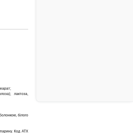
теарат;
лоза); лактоза,
болонкою, білого
епарину. Код АТX