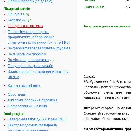
АТ код:
B0
Повний перелік (за датою)
Наказ МОЗ:
468
Лікарські засоби
Пошук ЛЗ
(+)
Каталог ЛЗ
(+)
Пошук ліків в аптеках
Інструкція для застосуван
Противірусні препарати;
профілактика, послаблення
симптомів та лікування грипу та ГРВІ
За фармакотерапевтичними групами
За лікарською формою
За міжнародною назвою
(+)
Популярні лікарські засоби
Задекларовані оптово-відпускні ціни
Склад:
на ліки
діючі речовини:
1 таблетка м
Каталог виробників
допоміжні речовини:
крохмал
оболонка:
суміш для плівк
Субстанції
моногідрат; поліетиленглікол
Лікарська рослинна сировина
Нефасовані ЛЗ (In bulk)
Лікарська форма.
Таблетки
Основні фізико-хімічні вла
Інші розділи
або майже білого кольору.
Телефонний довідник системи МОЗ
Реєстр медтехніки та виробів
Фармакотерапевтична гру
медичного призначення