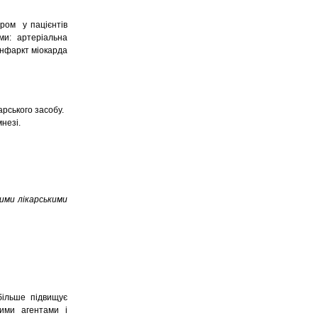
дром у пацієнтів
ми: артеріальна
(інфаркт міокарда
арського засобу.
незі.
шими лікарськими
більше підвищує
ними агентами і