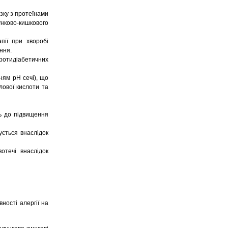
зку з протеїнами
унково-кишкового
пії при хворобі
ння.
отидіабетичних
ням рН сечі), що
лової кислоти та
ть до підвищення
ується внаслідок
отечі внаслідок
ності алергії на