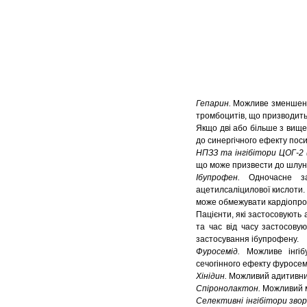
Гепарин.
Можливе зменшення
тромбоцитів, що призводить
Якщо дві або більше з вищ
до синергічного ефекту поси
НПЗЗ та інгібітори ЦОГ-2 
що може призвести до шлун
Ібупрофен.
Одночасне за
ацетилсаліцилової кислоти.
може обмежувати кардіопрот
Пацієнти, які застосовують
та час від часу застосову
застосування ібупрофену.
Фуросемід.
Можливе інгіб
сечогінного ефекту фуросем
Хінідин.
Можливий адитивний
Спіронолактон.
Можливий м
Селективні інгібітори зво