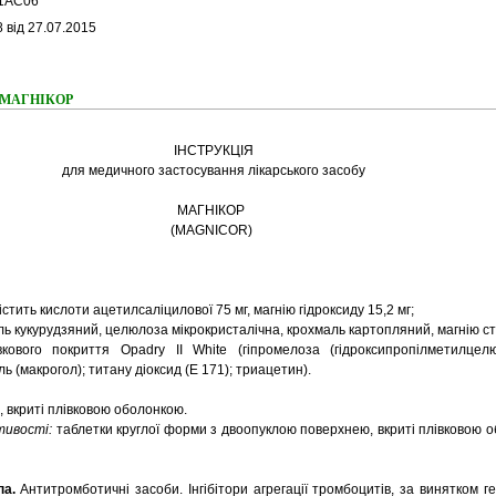
1AC06*
 від 27.07.2015
ня МАГНІКОР
ІНСТРУКЦІЯ
для медичного застосування лікарського засобу
МАГНІКОР
(MAGNICOR)
істить кислоти ацетилсаліцилової 75 мг, магнію гідроксиду 15,2 мг;
ь кукурудзяний, целюлоза мікрокристалічна, крохмаль картопляний, магнію с
ового покриття Оpadry II White (гіпромелоза (гідроксипропілметилцелю
ь (макрогол); титану діоксид (Е 171); триацетин).
, вкриті плівковою оболонкою.
стивості:
таблетки круглої форми з двоопуклою поверхнею, вкриті плівковою о
па.
Антитромботичні засоби. Інгібітори агрегації тромбоцитів, за винятком г