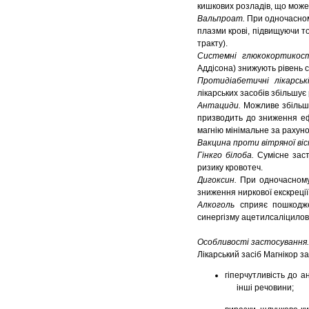
кишкових розладів, що може
Вальпроат.
При одночасном
плазми крові, підвищуючи т
тракту).
Системні глюкокортикост
Аддісона) знижують рівень с
Протидіабетичні лікарськ
лікарських засобів збільшує 
Антациди.
Можливе збільше
призводить до зниження еф
магнію мінімальне за рахунок
Вакцина проти вітряної віс
Гінкго білоба.
Сумісне заст
ризику кровотеч.
Дигоксин.
При одночасному 
зниження ниркової екскреції
Алкоголь
сприяє пошкоджен
синергізму ацетилсаліцилов
Особливості застосування.
Лікарський засіб Магнікор з
гіперчутливість до а
інші речовини;