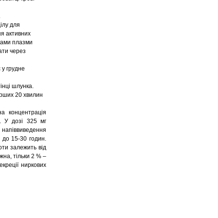
.
ілу для
ня
активних
лками плазми
ати через
 у грудне
інці шлунка.
ерших 20 хвилин
на концентрація
. У дозі 325 мг
д напіввиведення
 до 15-30 годин.
оти залежить від
жна, тільки 2 % –
екреції ниркових
.