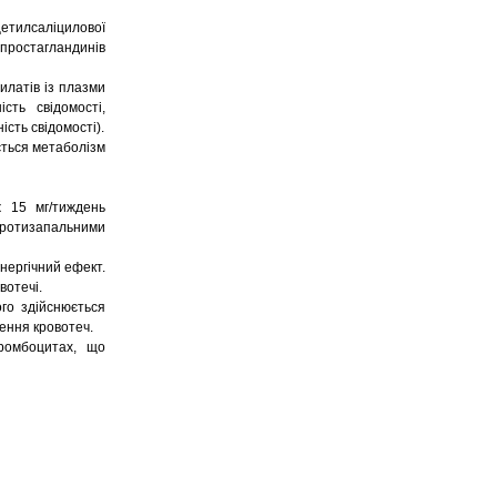
цетилсаліцилової
 простагландинів
илатів із плазми
сть свідомості,
ість свідомості).
ується метаболізм
 15 мг/тиждень
протизапальними
нергічний ефект.
вотечі.
ого здійснюється
нення кровотеч.
тромбоцитах, що