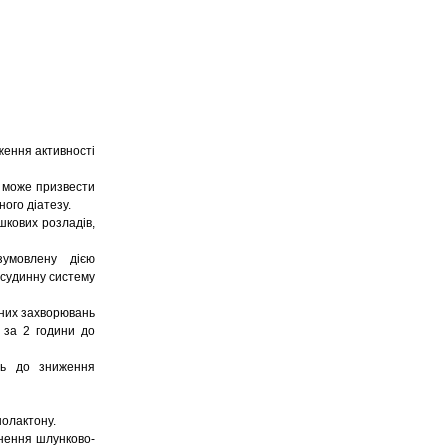
ження активності
е може призвести
ного діатезу.
шкових розладів,
зумовлену дією
-судинну систему
нних захворювань
 за 2 години до
ть до
зниження
олактону.
кнення шлунково-