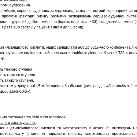
 тромбоутворення.
ромбозів, серцево-судинних захворювань, таких як гострий коронарний син
х присутні фактори ризику розвитку захворювань серцево-судинної систе
немія, цукровий діабет, ожиріння (індекс маси тіла > 30), спадковий анамнез 
, брата або сестри у пацієнтів віком до 55 років).
цетилсаліцилової кислоти, інших саліцилатів або до будь-якого компонента лік
стосуванням саліцилатів або речовин з подібною дією, особливо НПЗЗ, в анам
ки.
ь тяжкого ступеня.
сть тяжкого ступеня.
ть тяжкого ступеня.
ексатом у дозуванні 15 мг/тиждень або більше (див. розділ
«Взаємодія з ін
 види взаємодій»
).
кими засобами та інші види взаємодій.
сного застосування.
ня ацетилсаліцилової кислоти та метотрексату в дозах 15 мг/тиждень і 
ь метотрексату (зниження ниркового кліренсу метотрексату протизапаль