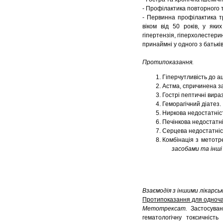
- Профілактика повторного
- Первинна профілактика т
віком від 50 років, у яки
гіпертензія, гіперхолестери
принаймні у одного з батьків
Протипоказання.
Гіперчутливість до а
Астма, спричинена за
Гострі пептичні вираз
Геморагічний діатез.
Ниркова недостатніст
Печінкова недостатні
Серцева недостатніс
Комбінація з метотр
засобами та інші
Взаємодія з іншими лікарсь
Протипоказання для одноча
Метотрексат.
Застосуван
гематологічну токсичніст