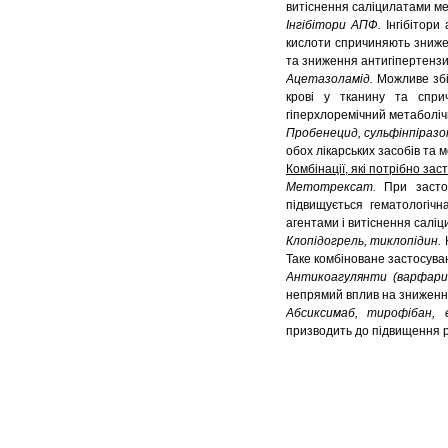
витіснення саліцилатами мет
Інгібітори АПФ.
Інгібітор
кислоти спричиняють знижен
та зниження антигіпертензи
Ацетазоламід.
Можливе збі
крові у тканину та спричи
гіперхлоремічний метаболічни
Пробенецид, сульфінпіразо
обох лікарських засобів та 
Комбінації, які потрібно за
Метотрексат.
При застос
підвищується гематологічн
агентами і витіснення саліц
Клопідогрель, тиклопідин.
Таке комбіноване застосуван
Антикоагулянти (варфари
непрямий вплив на зниження 
Абсиксимаб, тирофібан,
призводить до підвищення р