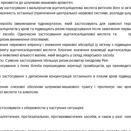
 призвести до шлунково-кишкових кровотеч.
у застосуванні з вальпроатом ацетилсаліцилова кислота витісняє його зі зв’я
оксичність останньої (пригнічення центральної нервової системи, розлади шл
ероїди
(виключаючи гідрокортизон, який застосовують для замісної тера
аліцилатів у крові та підвищують ризик передозування після закінчення лікува
і засоби.
Одночасне застосування ацетилсаліцилової кислоти та пр
ризик виникнення гіпоглікемії.
ння ниркового кліренсу і зниження ниркової абсорбції (у зв’язку з підвищен
екту ацетилсаліцилової кислоти. Клінічне значення взаємодії ацетилсаліци
 невеликої кількості магнію, який входить у склад лікарського засобу.
пи.
Сумісне застосування збільшує ризик розвитку синдрому Рея.
осування з гінгко білоба перешкоджає агрегації тромбоцитів, що призводи
застосуванні з дигоксином концентрація останнього в плазмі крові підвищ
.
ню слизової оболонки шлунково-кишкового тракту і пролонгує час кров
ої кислоти та алкоголю.
астосовувати з обережністю у наступних ситуаціях:
налгетичних, протизапальних, протиревматичних засобів, а також у разі наяв