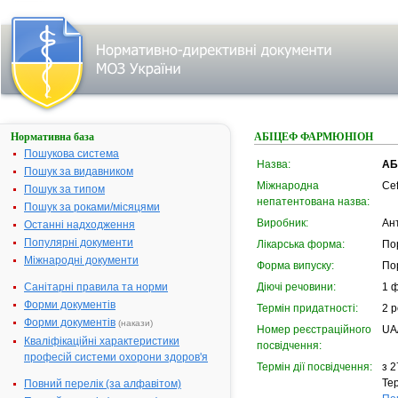
Нормативна база
АБІЦЕФ ФАРМЮНІОН
Пошукова система
Назва:
АБ
Пошук за видавником
Міжнародна
Ce
Пошук за типом
непатентована назва:
Пошук за роками/місяцями
Виробник:
Ант
Останні надходження
Популярні документи
Лікарська форма:
По
Міжнародні документи
Форма випуску:
По
Санітарні правила та норми
Діючі речовини:
1 
Форми документів
Термін придатності:
2 р
Форми документів
(накази)
Номер реєстраційного
UA
Кваліфікаційні характеристики
посвідчення:
професій системи охорони здоров'я
Термін дії посвідчення:
з 2
Тер
Повний перелік (за алфавітом)