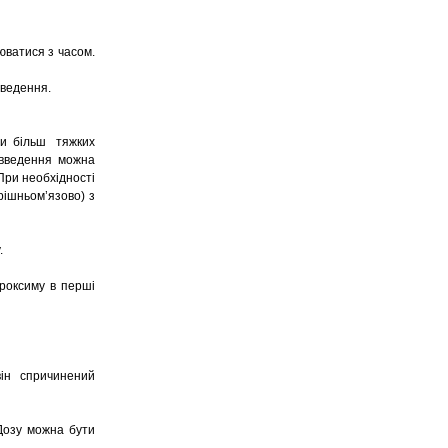
юватися з часом.
введення.
ри більш тяжких
 введення можна
 При необхідності
трішньом’язово) з
.
уроксиму в перші
він спричинений
Дозу можна бути