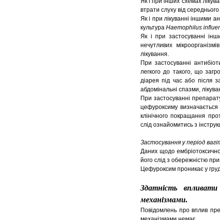
Як і при інших схемах лікува
втрати слуху від середнього
Як і при лікуванні іншими а
культура
Haemophilus influe
Як і при застосуванні інш
нечутливих мікроорганізмі
лікування.
При застосуванні антибіот
легкого до такого, що загр
діарея під час або після з
абдомінальні спазми, лікув
При застосуванні препарат
цефуроксиму визначається т
клінічного покращання про
слід ознайомитись з інстру
Застосування у період вагі
Даних щодо ембріотоксичної 
його слід з обережністю при
Цефуроксим проникає у груд
Здатність впливати
механізмами.
Повідомлень про вплив пре
механізмами немає.