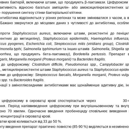
ивних бактерій, включаючи штами, що продукують β-лактамази. Цефуроксим с
активність відносно багатьох ампіцилін- або амоксицилінрезистентних ш
– порушення синтезу стінки бактеріальної клітини.
нтибіотика відрізняється у різних регіонах та може змінюватися з часом, а 
 Бажано звернутися до місцевих даних з чутливості до антибіотика, особли
й проти
Staphylococcus aureus
, включаючи штами, резистентні до пеніци
тентних до метициліну),
Staphylococcus epidermidis, Haemophilus influenza,
ccus pyogenes, Escherichia coli, Streptococcus mitis (viridians group), Clostrid
 Salmonella typhi, Salmonella typhimurium
та інших штамів
Salmonella, Shigella sp
orrhea
, що продукують бета-лактамазу),
Bordetella pertussis.
Препарат в
garis, Morganella morganii (Proteus morganii)
та
Bacterides fragilis.
ві до цефуроксиму:
Clostridium difficile, Pseudomonas spp., Campylobacter sp
.,
метицилінрезистентні штами
Staphylococcus aureus
та
Staphylococcus epider
ими до цефуроксіму:
Streptococcus faecalis, Morganella morganii, Proteus vulga
a spp.
та
Bacteroides fragilis.
ації з аміноглікозидними антибіотиками має щонайменше адитивну дію, ін
ція цефуроксиму в сироватці крові спостерігається через 30-45
ення. Період напіввиведення цефуроксиму при внутрішньовенному та внут
изно 70 хвилин. Одночасне введення пробенециду сповільнює виведення
онцентрації в сироватці крові.
атки крові коливається від 33 до 50 %.
нту введення препарат практично повністю (85-90 %) виділяється в незміненом