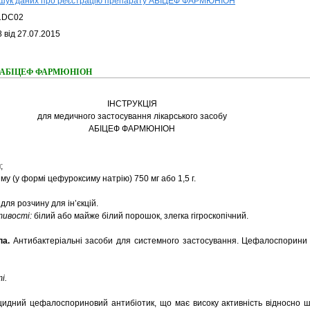
шук даних про реєстрацію препарату АБІЦЕФ ФАРМЮНІОН
1DC02
 від 27.07.2015
ння АБІЦЕФ ФАРМЮНІОН
ІНСТРУКЦІЯ
для медичного застосування лікарського засобу
АБІЦЕФ ФАРМЮНІОН
;
у (у формі цефуроксиму натрію) 750 мг або 1,5 г.
ля розчину для ін’єкцій.
стивості:
білий або майже білий порошок, злегка гігроскопічний.
па.
Антибактеріальні засоби для системного застосування. Цефалоспорини д
і.
дний цефалоспориновий антибіотик, що має високу активність відносно ш