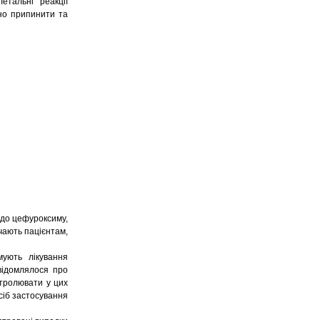
етальні реакції
йно припинити та
 до цефуроксиму,
чають пацієнтам,
мують лікування
відомлялося про
нтролювати у цих
осіб застосування