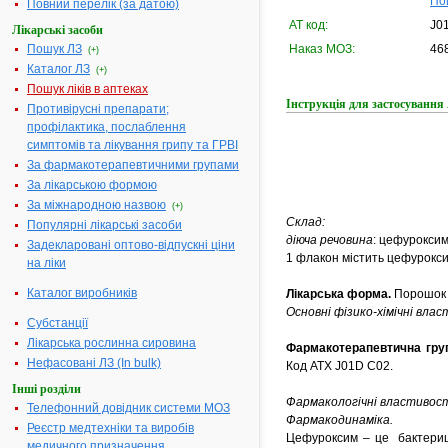
По
Повний перелік (за датою)
АТ код:
J0
Лікарські засоби
Пошук ЛЗ
Наказ МОЗ:
468
(+)
Каталог ЛЗ
(+)
Пошук ліків в аптеках
Інструкція для застосува
Противірусні препарати;
профілактика, послаблення
симптомів та лікування грипу та ГРВІ
За фармакотерапевтичними групами
За лікарською формою
За міжнародною назвою
(+)
Склад:
Популярні лікарські засоби
діюча речовина
: цефуроксим
Задекларовані оптово-відпускні ціни
1 флакон містить цефуроксим
на ліки
Каталог виробників
Лікарська форма.
Порошок д
Основні фізико-хімічні вла
Субстанції
Лікарська рослинна сировина
Фармакотерапевтична гру
Нефасовані ЛЗ (In bulk)
Код АТХ J01D С02.
Інші розділи
Фармакологічні властивост
Телефонний довідник системи МОЗ
Фармакодинаміка.
Реєстр медтехніки та виробів
Цефуроксим – це бактерици
медичного призначення