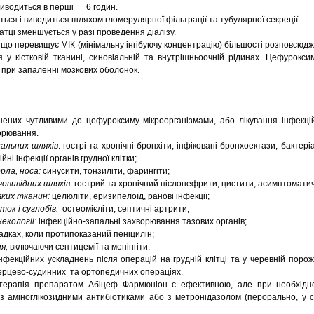
виводиться в перші 6 годин.
ься і виводиться шляхом гломерулярної фільтрації та тубулярної секреції.
тці зменшується у разі проведення діалізу.
що перевищує МІК (мінімальну інгібуючу концентрацію) більшості розповсюд
ся у кістковій тканині, синовіальній та внутрішньоочній рідинах. Цефурокси
при запаленні мозкових оболонок.
инених чутливими до цефуроксиму мікроорганізмами, або лікування інфекці
орювання.
хальних шляхів
: гострі та хронічні бронхіти, інфіковані бронхоектази, бактер
ні інфекції органів грудної клітки;
рла, носа:
синусити, тонзиліти, фарингіти;
човивідних шляхів
: гострий та хронічний пієлонефрити, цистити, асимптоматичн
яких тканин:
целюліти, еризипелоїд, ранові інфекції;
ток і суглобів:
остеомієліти, септичні артрити;
екологіі:
інфекційно-запальні захворювання тазових органів;
адках, коли протипоказаний пеніцилін;
я,
включаючи септицемії та менінгіти.
фекційних ускладнень після операцій на грудній клітці та у черевній порож
серцево-судинних та ортопедичних операціях.
отерапія препаратом Абіцеф Фармюніон є ефективною, але при необхідн
ї з аміноглікозидними антибіотиками або з метронідазолом (перорально, у 