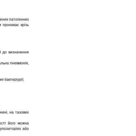
жених патогенних
м проникає крізь
й до визначення
іальна пневмонія,
і бактеріурії;
нині, на тазових
ості його можна
супозиторіях або