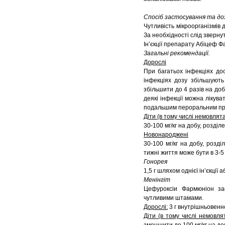
Спосіб застосування та до
Чутливість мікроорганізмів
За необхідності слід зверну
Ін’єкції препарату Абіцеф 
Загальні рекомендації.
Дорослі
При багатьох інфекціях до
інфекціях дозу збільшують
збільшити до 4 разів на доб
деякі інфекції можна лікува
подальшим пероральним пр
Діти (в тому числі немовлят
30-100 мг/кг на добу, розділ
Новонароджені
30-100 мг/кг на добу, розд
тижні життя може бути в 3-5
Гонорея
1,5 г шляхом однієї ін’єкції
Менінгіт
Цефуроксіи Фармюніон зас
чутливими штамами.
Дорослі:
3 г внутрішньовенн
Діти (в тому числі немовлят