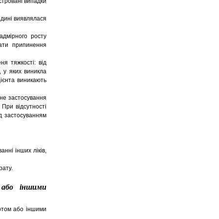
єстровані випадки
рідині виявлялася
адмірного росту
ати припинення
ня тяжкості: від
, у яких виникла
цієнта виникають
ьне застосування
 При відсутності
д застосуванням
нні інших ліків,
рату.
 або іншими
ртом або іншими