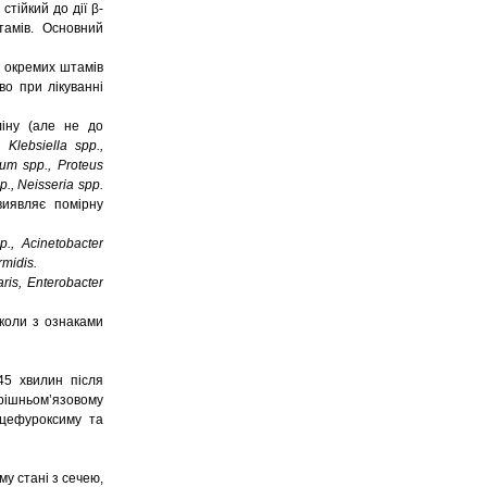
тійкий до дії β-
тамів. Основний
в окремих штамів
во при лікуванні
ліну (але не до
 Klebsiella spp.,
ium spp., Proteus
p., Neisseria spp.
иявляє помірну
p., Acinetobacter
midis.
ris, Enterobacter
коли з ознаками
 хвилин після
рішньом’язовому
 цефуроксиму та
у стані з сечею,