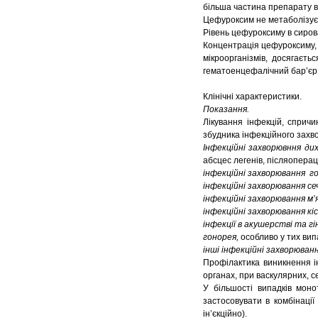
більша частина препарату 
Цефуроксим не метаболізуєт
Рівень цефуроксиму в сирова
Концентрація цефуроксиму, 
мікроорганізмів, досягаєть
гематоенцефалічний бар’єр 
Клінічні характеристики.
Показання.
Лікування інфекцій, сприч
збудника інфекційного захв
Інфекційні захворювння ди
абсцес легенів, післяоперацій
інфекційні захворювання го
інфекційні захворювання се
інфекційні захворювання м’
інфекційні захворювання кіс
інфекції в акушерстві та гін
гонорея,
особливо у тих вип
інші інфекційні захворюванн
Профілактика виникнення ін
органах, при васкулярних, 
У більшості випадків мон
застосовувати в комбінаці
ін’єкційно).