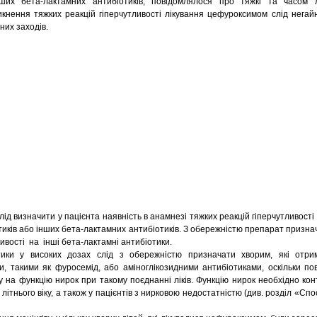
ших бета-лактамних антибіотиків, повідомлялося про тяжкі та часом л
никнення тяжких реакцій гіперчутливості лікування цефуроксимом слід нега
них заходів.
ід визначити у пацієнта наявність в анамнезі тяжких реакцій гіперчутливості
ків або інших бета-лактамних антибіотиків. З обережністю препарат призна
ливості на інші бета-лактамні антибіотики.
ики у високих дозах слід з обережністю призначати хворим, які отри
, такими як фуросемід, або аміноглікозидними антибіотиками, оскільки по
 на функцію нирок при такому поєднанні ліків. Функцію нирок необхідно ко
 літнього віку, а також у пацієнтів з нирковою недостатністю (див. розділ «Сп