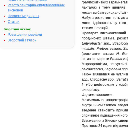
грампозитивних і грамнегат
Реєстр санітарно-епідеміологічних
лактамаз і тому виявляє 
висновків
механізм бактерицидної дії 
Новости медицины
Набута резистентність до а
Статьи
може відрізнятись суттєво.
тяжких інфекцій.
Зворотній зв'язок
Препарат високоактивни
Розміщення реклами
поодиноких штамів, резис
Зворотній зв'язок
Enterobacter spp., Streptoco
mitabilis, Proteus, rettgeri,
(включаючи штами
N. Gon
активність проти
Proteus vul
Мікроорганізми, не чутли
calcoaceticus, Legionella spp
Також виявилися не чутлив
spp., Citrobacter spp., Serrati
In vitro
цефуроксим у комбін
синергізму.
Фармакокінетика.
Максимальна концентра
внутрішньом’язового введ
введенні становить прибл
спричинює підвищення його к
Зв’язування з білками сиров
Протягом 24 годин від моме