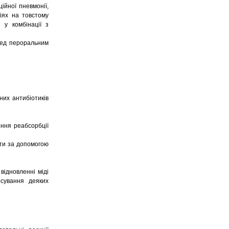
ійної пневмонії,
ціях на товстому
 у комбінації з
ред пероральним
них антибіотиків
ння реабсорбції
ати за допомогою
ідновленні міді
тосування деяких