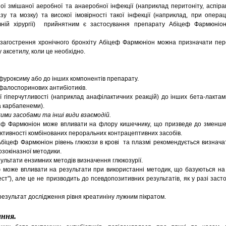
ної змішаної аеробної та анаеробної інфекції (наприклад перитоніту, аспірац
азу та мозку) та високої імовірності такої інфекції (наприклад, при опера
ічній хірургії) прийнятним є застосування препарату Абіцеф Фармюніон
а загострення хронічного бронхіту Абіцеф Фармюніон можна призначати пе
 аксетилу, коли це необхідно.
фуроксиму або до інших компонентів препарату.
фалоспоринових антибіотиків.
ї гіперчутливості (наприклад анафілактичних реакцій) до інших бета-лактам
а карбапенеми).
кими засобами та інші види взаємодій.
іцеф Фармюніон може впливати на флору кишечнику, що призведе до зменше
ктивності комбінованих пероральних контрацептивних засобів.
Абіцеф Фармюніон рівень глюкози в крові та плазмі рекомендується визнач
озокіназної методики.
ультати ензимних методів визначення глюкозурії.
може впливати на результати при використанні методик, що базуються на в
тест"), але це не призводить до псевдопозитивних результатів, як у разі зас
езультат дослідження рівня креатиніну лужним пікратом.
ання.