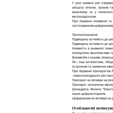
У разі наявної або очікува
абсцесу легенів, органів т
кишечнику та у гінеколог
метронідазолом.
При лікуванні пневмонії т
застосуванням цефуроксиму
Протипоказання.
Підвищена чутливість до це
Підвищена чутливість до це
Наявність в анамнезі тяжко
(пеніциліни, монобактами т
Взаємодія з іншими лікарсь
Як і інші антибіотики, Аб
естрогенів та зниження ефе
При лікуванні препаратом 
глюкозооксидазної або гекс
Препарат не впливає на рез
Препарат незначною мірою 
(Бенедикта, Фелінга "Кліні
інших цефалоспоринів.
Цефуроксим не впливає на р
Особливості застосув