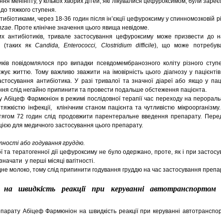
ння менінгіту, у кількох хворих дітей, які лікувалися цефуроксимом, були заре
 до тяжкого ступеня.
нтибіотиками, через 18-36 годин після ін’єкції цефуроксиму у спинномозковій 
nzae
. Проте клінічне значення цього явища невідоме.
их антибіотиків, тривале застосування цефуроксиму може призвести до н
в (таких як
Candida, Enterococci, Clostridium difficile
), що може потребув
иків повідомлялося про випадки псевдомембранозного коліту різного ступе
ожує життю. Тому важливо зважити на імовірність цього діагнозу у пацієнтів
астосування антибіотика. У разі тривалої та значної діареї або якщо у па
ання слід негайно припинити та провести подальше обстеження пацієнта.
у Абіцеф Фармюніон в режимі послідовної терапії час переходу на перорал
яжкістю інфекції, клінічним станом пацієнта та чутливістю мікроорганізму.
тягом 72 годин слід продовжити парентеральне введення препарату. Пере
кцією для медичного застосування цього препарату.
тності або годування груддю.
та тератогенної дії цефуроксиму не було одержано, проте, як і при застосува
значати у перші місяці вагітності.
не молоко, тому слід припинити годування груддю на час застосування препа
 на швидкість реакції при керуванні автотранспортом
парату Абіцеф Фармюніон на швидкість реакції при керуванні автотранспо