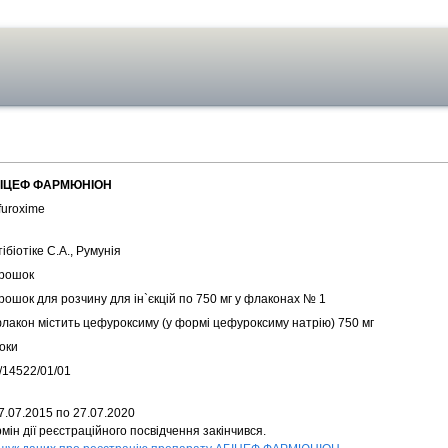
ІЦЕФ ФАРМЮНІОН
furoxime
ібіотіке С.А., Румунія
рошок
рошок для розчину для ін`єкцій по 750 мг у флаконах № 1
флакон містить цефуроксиму (у формі цефуроксиму натрію) 750 мг
оки
/14522/01/01
7.07.2015 по 27.07.2020
мін дії реєстраційного посвідчення закінчився.