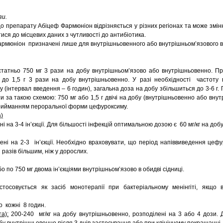
зи.
 до препарату Абіцеф Фармюніон відрізняється у різних регіонах та може змін
тися до місцевих даних з чутливості до антибіотика.
Фармюніон призначені лише для внутрішньовенного або внутрішньом’язового 
статньо 750 мг 3 рази на добу внутрішньом’язово або внутрішньовенно. П
 до 1,5 г 3 рази на добу внутрішньовенно. У разі необхідності частоту
у (інтервал введення – 6 годин), загальна доза на добу збільшиться до 3-6 г.
ти за такою схемою: 750 мг або 1,5 г двічі на добу (внутрішньовенно або вну
ийманням пероральної форми цефуроксиму.
а)
ені на 3-4 ін’єкції. Для більшості інфекцій оптимальною дозою є 60 мг/кг на добу
ілені на 2-3 ін’єкції. Необхідно враховувати, що період напіввиведення цеф
 разів більшим, ніж у дорослих.
 або по 750 мг двома ін’єкціями внутрішньом’язово в обидві сідниці.
тосовується як засіб монотерапії при бактеріальному менінгіті, якщо 
о кожні 8 годин.
а):
200-240 мг/кг на добу внутрішньовенно, розподілені на 3 або 4 дози. 