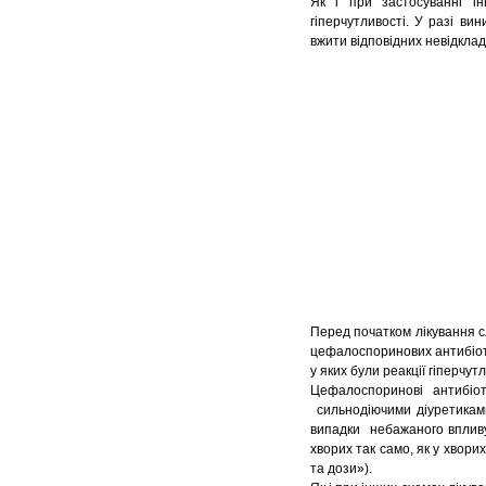
Як і при застосуванні ін
гіперчутливості. У разі ви
вжити відповідних невідклад
Перед початком лікування сл
цефалоспоринових антибіоти
у яких були реакції гіперчут
Цефалоспоринові антибіот
сильнодіючими діуретиками
випадки небажаного впливу
хворих так само, як у хворих
та дози»).