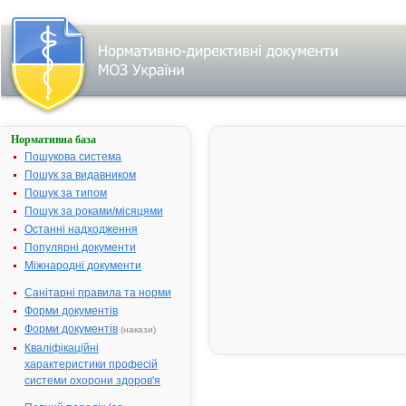
Нормативна база
АСТАТОР
5
Пошукова система
Пошук за видавником
Назва:
АСТАТОР 5
Пошук за типом
Міжнародна
Montelukast
Пошук за роками/місяцями
непатентована
Останні надходження
назва:
Популярні документи
Виробник:
Торрент
Міжнародні документи
Фармасьютікалс
Лтд, Індія
Санітарні правила та норми
Форми документів
Лікарська
Таблетки
форма:
жувальні
Форми документів
(накази)
Кваліфікаційні
Форма випуску:
Таблетки
характеристики професій
жувальні по 5 мг
системи охорони здоров'я
№ 30 (10х3) у
блістерах