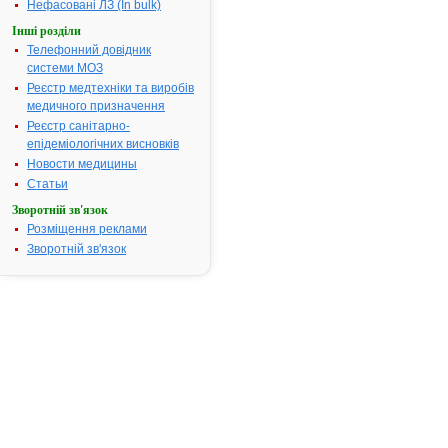
Нефасовані ЛЗ (In bulk)
Наказ МОЗ:
789 від
27.11.2015
Інші розділи
Телефонний довідник
системи МОЗ
Інструкція
Реєстр медтехніки та виробів
для
медичного призначення
застосування
Реєстр санітарно-
АСТАТОР 5
епідеміологічних висновків
Новости медицины
ІНСТРУКЦІЯ
Статьи
для
Зворотній зв'язок
медичного
Розміщення реклами
застосування
Зворотній зв'язок
препарату
АСТАТОР
5
Cклад:
діюча
речовина:
montelukast;
1
таблетка,