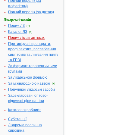
Повний перелік (за
Діючі
1 таблетка,
алфавітом)
речовини:
містить
Повний перелік (за датою)
монтелукасту
Лікарські засоби
натрію
Пошук ЛЗ
(+)
еквівалентно
Каталог ЛЗ
монтелукасту 5
(+)
мг
Пошук ліків в аптеках
Противірусні препарати;
Термін
3 роки
профілактика, послаблення
придатності:
симптомів та лікування грипу
Номер
UA/14663/01/03
та ГРВІ
реєстраційного
За фармакотерапевтичними
посвідчення:
групами
Термін дії
з 27.11.2015 по
За лікарською формою
посвідчення:
27.11.2020
За міжнародною назвою
(+)
Термін дії
Популярні лікарські засоби
реєстраційного
Задекларовані оптово-
посвідчення
відпускні ціни на ліки
закінчився.
Пошук даних
Каталог виробників
про реєстрацію
препарату
Субстанції
АСТАТОР 5
Лікарська рослинна
сировина
АТ код:
R03DC03