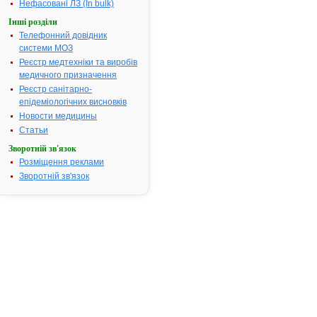
Нефасовані ЛЗ (In bulk)
про
реєстрацію
Інші розділи
препарату
Телефонний довідник
ХОНДРОІТИН-
системи МОЗ
ФІТОФАРМ
Реєстр медтехніки та виробів
медичного призначення
АТ код:
M01AX25
Реєстр санітарно-
Наказ МОЗ:
14 від
епідеміологічних висновків
13.01.2016
Новости медицины
Статьи
Зворотній зв'язок
Інструкція для
Розміщення реклами
застосування
ХОНДРОІТИН-
Зворотній зв'язок
ФІТОФАРМ
ІНСТРУКЦІЯ
для
медичного
застосування
лікарського
засобу