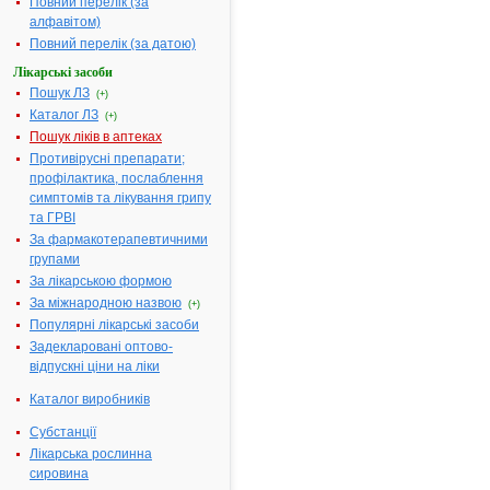
Повний перелік (за
% по 25 г або
алфавітом)
по 40 г у тубах
Повний перелік (за датою)
№ 1
Діючі
1 г емульгелю
Лікарські засоби
речовини:
містить
Пошук ЛЗ
(+)
хондроїтину
Каталог ЛЗ
(+)
натрію
Пошук ліків в аптеках
сульфату (у
Противірусні препарати;
перерахуванні
профілактика, послаблення
на 100 % суху
симптомів та лікування грипу
речовину) 50
та ГРВІ
мг;
За фармакотерапевтичними
Термін
2 роки.
групами
придатності:
За лікарською формою
Номер
UA/4699/01/01
За міжнародною назвою
(+)
реєстраційного
Популярні лікарські засоби
посвідчення:
Задекларовані оптово-
Термін дії
з 13.01.2016 по
відпускні ціни на ліки
посвідчення:
13.01.2021
Каталог виробників
Термін дії
реєстраційного
Субстанції
посвідчення
Лікарська рослинна
закінчився.
сировина
Пошук даних