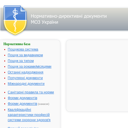
Нормативна база
ХОНДРОІТИН-
ФІТОФАРМ
Пошукова система
Пошук за видавником
Назва:
ХОНДРОІТИН-
Пошук за типом
ФІТОФАРМ
Пошук за роками/місяцями
Міжнародна
Chondroitin
Останні надходження
непатентована
sulfate
Популярні документи
назва:
Міжнародні документи
Виробник:
ПАТ
"Фітофарм", м.
Санітарні правила та норми
Артемівськ,
Форми документів
Донецька обл.,
Форми документів
(накази)
Україна
Кваліфікаційні
Форма випуску:
Емульгель для
характеристики професій
зовнішнього
системи охорони здоров'я
застосування 5