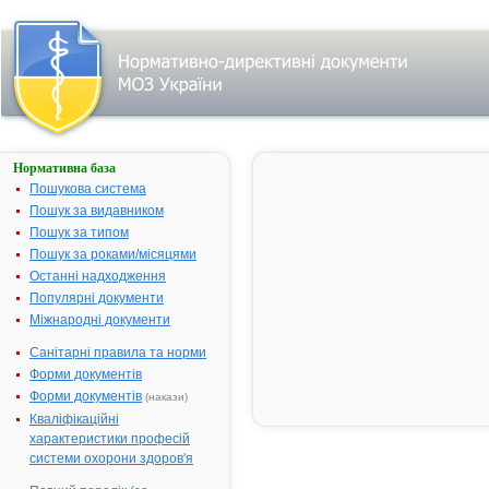
Нормативна база
АМЛОГЕН
10
Пошукова система
Пошук за видавником
Назва:
АМЛОГЕН 10
Пошук за типом
Міжнародна
Amlodipine
Пошук за роками/місяцями
непатентована
Останні надходження
назва:
Популярні документи
Виробник:
Алкем
Міжнародні документи
Лабораторіз
Лтд., Індія
Санітарні правила та норми
Форми документів
Лікарська
Таблетки
форма:
Форми документів
(накази)
Кваліфікаційні
Форма випуску:
Таблетки по 10
характеристики професій
мг № 10 (10х1)
системи охорони здоров'я
у блістерах
Діючі
1 таблетка