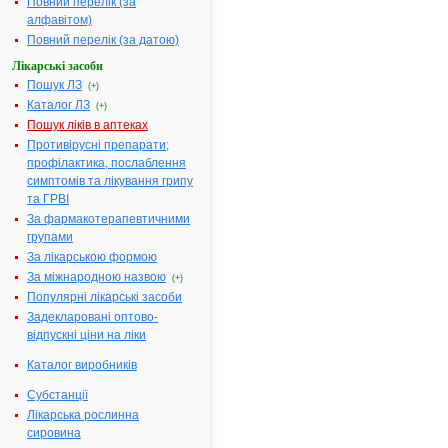
Повний перелік (за
речовини:
містить
алфавітом)
амлодипіну
Повний перелік (за датою)
бесилату
Лікарські засоби
еквівалентно
Пошук ЛЗ
(+)
амлодипіну 10
Каталог ЛЗ
мг
(+)
Пошук ліків в аптеках
Термін
3 роки
Противірусні препарати;
придатності:
профілактика, послаблення
Номер
UA/15034/01/02
симптомів та лікування грипу
реєстраційного
та ГРВІ
посвідчення:
За фармакотерапевтичними
Термін дії
з 31.03.2016 по
групами
посвідчення:
31.03.2021
За лікарською формою
Термін дії
За міжнародною назвою
(+)
реєстраційного
Популярні лікарські засоби
посвідчення
Задекларовані оптово-
закінчився.
відпускні ціни на ліки
Пошук даних
про реєстрацію
Каталог виробників
препарату
АМЛОГЕН 10
Субстанції
Лікарська рослинна
АТ код:
C08CA01
сировина
Наказ МОЗ:
288 від