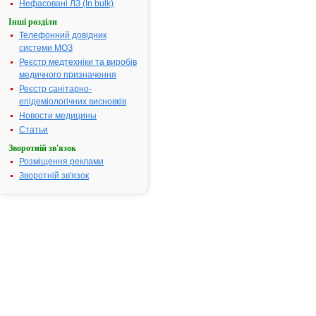
Нефасовані ЛЗ (In bulk)
31.03.2016
Інші розділи
Телефонний довідник
Інструкція
системи МОЗ
для
Реєстр медтехніки та виробів
застосування
медичного призначення
АМЛОГЕН
Реєстр санітарно-
10
епідеміологічних висновків
Новости медицины
ІНСТРУКЦІЯ
Статьи
для
медичного
Зворотній зв'язок
застосування
Розміщення реклами
лікарського
Зворотній зв'язок
засобу
АМЛОГЕН
5
АМЛОГЕН
10
Склад:
діючі
речовини: