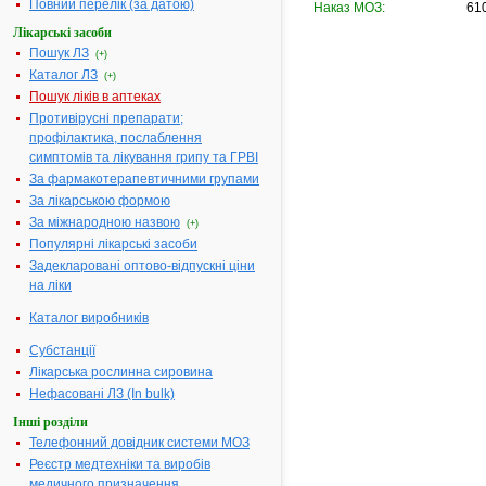
Повний перелік (за датою)
Наказ МОЗ:
610
Лікарські засоби
Пошук ЛЗ
(+)
Каталог ЛЗ
(+)
Пошук ліків в аптеках
Противірусні препарати;
профілактика, послаблення
симптомів та лікування грипу та ГРВІ
За фармакотерапевтичними групами
За лікарською формою
За міжнародною назвою
(+)
Популярні лікарські засоби
Задекларовані оптово-відпускні ціни
на ліки
Каталог виробників
Субстанції
Лікарська рослинна сировина
Нефасовані ЛЗ (In bulk)
Інші розділи
Телефонний довідник системи МОЗ
Реєстр медтехніки та виробів
медичного призначення