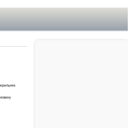
терильних
ечовину