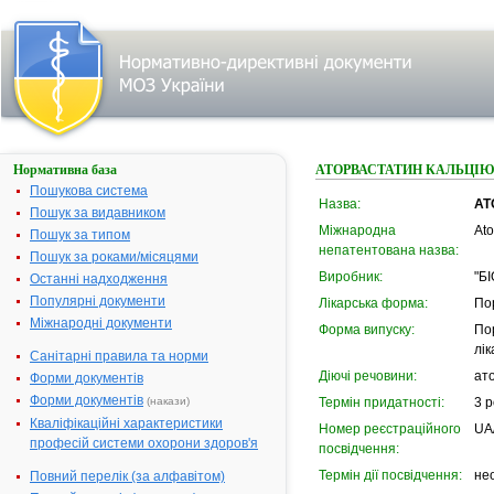
Нормативна база
АТОРВАСТАТИН КАЛЬЦІ
Пошукова система
Назва:
АТ
Пошук за видавником
Міжнародна
Ato
Пошук за типом
непатентована назва:
Пошук за роками/місяцями
Виробник:
"БІ
Останні надходження
Популярні документи
Лікарська форма:
По
Міжнародні документи
Форма випуску:
По
лі
Санітарні правила та норми
Діючі речовини:
ат
Форми документів
Форми документів
(накази)
Термін придатності:
3 р
Кваліфікаційні характеристики
Номер реєстраційного
UA
професій системи охорони здоров'я
посвідчення:
Термін дії посвідчення:
не
Повний перелік (за алфавітом)