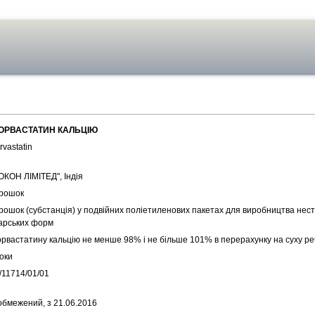
Ю
ОРВАСТАТИН КАЛЬЦІЮ
rvastatin
ОКОН ЛІМІТЕД", Індія
рошок
рошок (субстанція) у подвійних поліетиленових пакетах для виробництва нес
карських форм
орвастатину кальцію не менше 98% і не більше 101% в перерахунку на суху р
оки
/11714/01/01
обмежений, з 21.06.2016