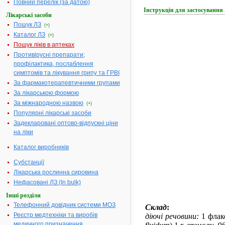
Повний перелік (за датою)
Інструкція для застосуван
Лікарські засоби
Пошук ЛЗ
(+)
Каталог ЛЗ
(+)
Пошук ліків в аптеках
Противірусні препарати;
профілактика, послаблення
симптомів та лікування грипу та ГРВІ
За фармакотерапевтичними групами
За лікарською формою
За міжнародною назвою
(+)
Популярні лікарські засоби
Задекларовані оптово-відпускні ціни
на ліки
Каталог виробників
Субстанції
Лікарська рослинна сировина
Нефасовані ЛЗ (In bulk)
Інші розділи
Телефонний довідник системи МОЗ
Склад
:
Реєстр медтехніки та виробів
діючі
речовини:
1 флак
медичного призначення