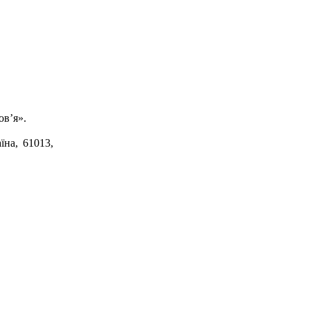
ов’я».
їна, 61013,