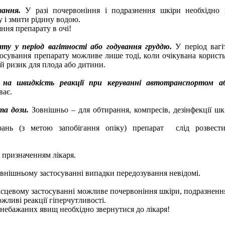
вання.
У разі почервоніння і подразнення шкіри необхідно
у і змити рідину водою.
ння препарату в очі!
ату у період вагітності або годування груддю.
У період ваг
осування препарату можливе лише тоді, коли очікувана користь
 ризик для плода або дитини.
 на швидкість реакції при керуванні автотранспортом 
ває.
та дози.
Зовнішньо – для обтирання, компресів, дезінфекції шк
рань (з метою запобігання опіку) препарат слід розвес
а призначенням лікаря.
внішньому застосуванні випадки передозування невідомі.
сцевому застосуванні можливе почервоніння шкіри, подразненн
жливі реакції гіперчутливості.
 небажаних явищ необхідно звернутися до лікаря!