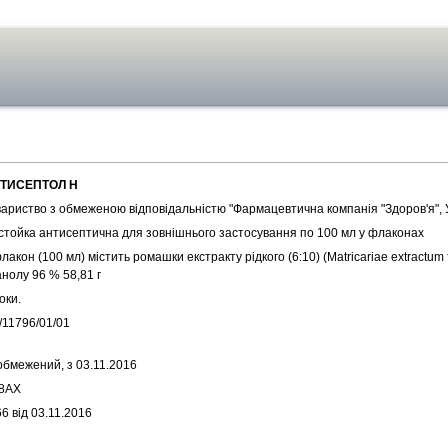
ТИСЕПТОЛ Н
вариство з обмеженою відповідальністю "Фармацевтична компанія "Здоров'я", 
стойка антисептична для зовнішнього застосування по 100 мл у флаконах
лакон (100 мл) містить ромашки екстракту рідкого (6:10) (Matricariae extractum f
нолу 96 % 58,81 г
оки.
/11796/01/01
обмежений, з 03.11.2016
8AX
6 від 03.11.2016