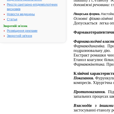
fluidum) 1 г, етанолу 9
допоміжні речовини:
г
Реєстр санітарно-епідеміологічних
висновків
Лікарська
форма.
Настойк
Новости медицины
Основні
фізико-хімічн
Статьи
Допускається легка опа
Зворотній зв'язок
Розміщення реклами
Фармакотерапевтичн
Зворотній зв'язок
Фармакологічні власт
Фармакодинаміка.
При
подразнювальну дію.
Екстракт ромашки чини
Етанол коагулює білки
Фармакокінетика.
При 
Клінічні характерист
Показання.
Фурункули,
компресів. Хірургічна 
Протипоказання.
Під
запальних процесах шк
Взаємодія
з іншими
застосуванні етанолу р