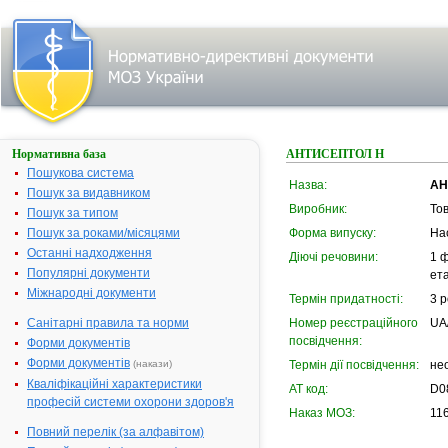
Нормативна база
АНТИСЕПТОЛ Н
Пошукова система
Назва:
АН
Пошук за видавником
Виробник:
То
Пошук за типом
Пошук за роками/місяцями
Форма випуску:
На
Останні надходження
Діючі речовини:
1 ф
Популярні документи
ета
Міжнародні документи
Термін придатності:
3 р
Санітарні правила та норми
Номер реєстраційного
UA
посвідчення:
Форми документів
Форми документів
(накази)
Термін дії посвідчення:
не
Кваліфікаційні характеристики
АТ код:
D0
професій системи охорони здоров'я
Наказ МОЗ:
116
Повний перелік (за алфавітом)