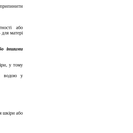
 припинити
ітності або
 для матері
або іншими
іри, у тому
ти водою у
я шкіри або