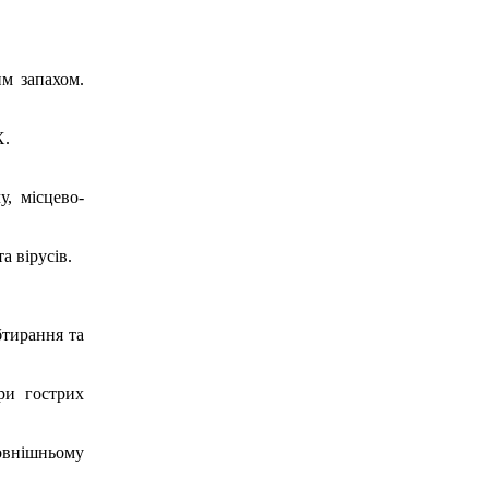
м запахом.
X.
у, місцево-
а вірусів.
бтирання та
ри гострих
внішньому