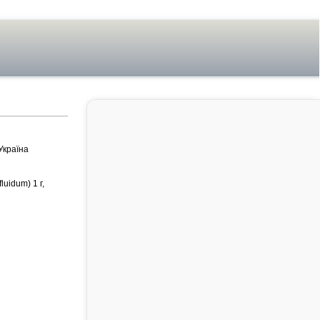
Україна
luidum) 1 г,