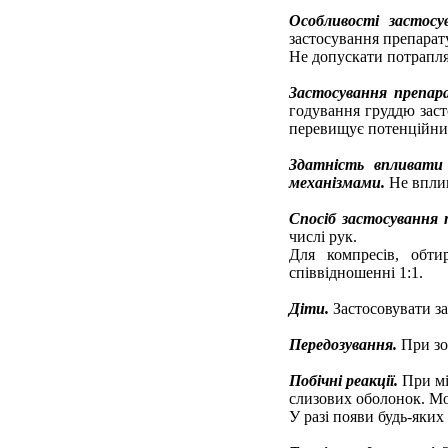
Особливості
застосу
застосування препарат
Не допускати потрапля
Застосування
препар
годування груддю заст
перевищує потенційний
Здатність
впливати
механізмами.
Не впли
Спосіб
застосування 
числі рук.
Для компресів, обти
співвідношенні 1:1.
Діти.
Застосовувати з
Передозування.
При зо
Побічні
реакції.
При мі
слизових оболонок. Мо
У разі появи будь-яких