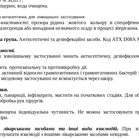
6 % 58,81 г;
ліцерин, вода очищена.
а антисептична
для зовнішнього застосування.
і властивості:
прозора рідина жовтого кольору зі специфічни
лесценція або випадіння незначного осаду в процесі зберігання.
а
група.
Антисептичні та дезінфекційні засоби. Код АТХ D08A 
ивості.
 зовнішньому застосуванні чинить антисептичну, дезінфікуюч
ть протизапальну та протимікробну дії.
, активний відносно грампозитивних і грамнегативних бактерій т
місцевому застосуванні не всмоктується через шкіру.
ики.
 панариції, інфільтрати, мастити на початкових стадіях. Для о
обробка рук хірургів.
вищена індивідуальна чутливість. Не можна застосовувати п
іри.
 лікарськими засобами та інші види взаємодій.
При зо
езультати взаємодії з іншими лікарськими засобами невідомі.