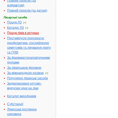
(виробництво
Повний перелік (за
нерозфасованої
алфавітом)
продукції),
Повний перелік (за датою)
Франція
Лікарські засоби
Лікарська
Гель
Пошук ЛЗ
(+)
форма:
Каталог ЛЗ
(+)
Форма випуску:
Гель для
Пошук ліків в аптеках
зовнішнього
Противірусні препарати;
застосування,
профілактика, послаблення
0,01 г/1 г по 5 г у
симптомів та лікування грипу
дозованому
та ГРВІ
пакетику, по 30
За фармакотерапевтичними
пакетиків у
групами
картонній
За лікарською формою
коробці
За міжнародною назвою
(+)
Діючі
1 г гелю містить
Популярні лікарські засоби
речовини:
тестостерону
Задекларовані оптово-
0,01 г
відпускні ціни на ліки
Термін
3 роки
Каталог виробників
придатності:
Номер
UA/5301/01/01
Субстанції
реєстраційного
Лікарська рослинна
посвідчення:
сировина