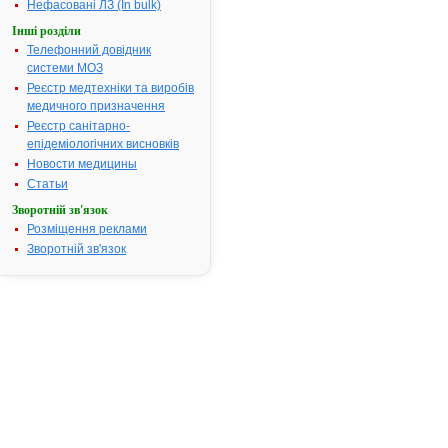
Термін дії
необмежений, з
Нефасовані ЛЗ (In bulk)
посвідчення:
01.12.2016
Інші розділи
АТ код:
G03BA03
Телефонний довідник
системи МОЗ
Наказ МОЗ:
1299 від
01.12.2016
Реєстр медтехніки та виробів
медичного призначення
Реєстр санітарно-
епідеміологічних висновків
Інструкція
Новости медицины
для
застосування
Статьи
АНДРОЖЕЛЬ
Зворотній зв'язок
Розміщення реклами
ІНСТРУКЦІЯ
Зворотній зв'язок
для
медичного
застосування
лікарського
засобу
АНДРОЖЕЛЬ
(ANDROGEL)
Склад:
діюча