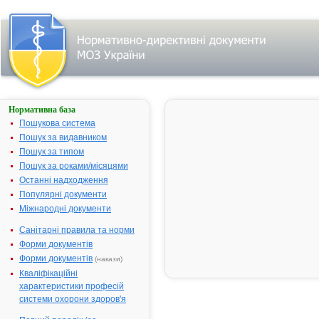
Нормативна база
АНДРОЖЕЛЬ
Пошукова система
Назва:
АНДРОЖЕЛЬ
Пошук за видавником
Міжнародна
Testosterone
Пошук за типом
непатентована
Пошук за роками/місяцями
назва:
Останні надходження
Виробник:
Безен
Популярні документи
Меньюфекчурінг
Міжнародні документи
Белджіум СА
Санітарні правила та норми
(первинна та
вторинна
Форми документів
упаковка, дозвіл
Форми документів
(накази)
на випуск серії),
Кваліфікаційні
Бельгія
характеристики професій
Капсуджель
системи охорони здоров'я
Плоермель