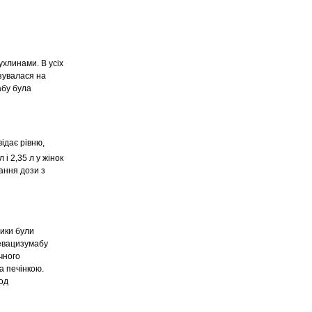
ухлинами. В усіх
азувалася на
абу була
відає рівню,
і 2,35 л у жінок
ання дози з
тики були
бевацизумабу
чного
а печінкою.
од