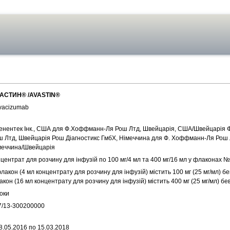
АСТИН® /AVASTIN®
vacizumab
енентек Інк., США для Ф.Хоффманн-Ля Рош Лтд, Швейцарія, США/Швейцарія
ш Лтд, Швейцарія Рош Діагностикс ГмбХ, Німеччина для Ф. Хоффманн-Ля Рош 
меччина/Швейцарія
центрат для розчину для інфузій по 100 мг/4 мл та 400 мг/16 мл у флаконах №
лакон (4 мл концентрату для розчину для інфузій) містить 100 мг (25 мг/мл) б
кон (16 мл концентрату для розчину для інфузій) містить 400 мг (25 мг/мл) б
оки
7/13-300200000
8.05.2016 по 15.03.2018