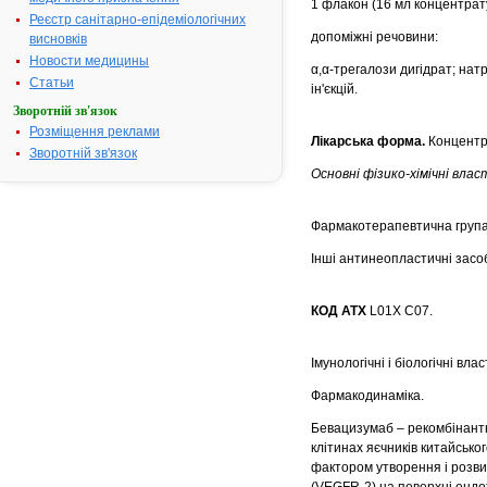
1 флакон (16 мл концентрату
Реєстр санітарно-епідеміологічних
допоміжні речовини:
висновків
Новости медицины
α,α-трегалози дигідрат; нат
Статьи
ін'єкцій.
Зворотній зв'язок
Розміщення реклами
Лікарська форма.
Концентра
Зворотній зв'язок
Основні фізико-хімічні влас
Фармакотерапевтична група
Інші антинеопластичні засо
КОД АТХ
L01Х С07.
Імунологічні і біологічні влас
Фармакодинаміка.
Бевацизумаб – рекомбінантн
клітинах яєчників китайсько
фактором утворення і розвит