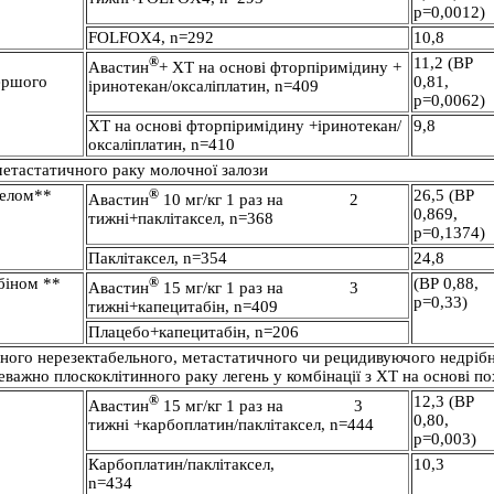
р=0,0012)
FOLFOX4, n=292
10,8
®
11,2 (ВР
Авастин
+ ХТ на основі фторпіримідину +
ершого
0,81,
іринотекан/оксаліплатин, n=409
р=0,0062)
ХТ на основі фторпіримідину +іринотекан/
9,8
оксаліплатин, n=410
метастатичного раку молочної залози
селом**
®
26,5 (ВР
Авастин
10 мг/кг 1 раз на 2
0,869,
тижні+паклітаксел, n=368
р=0,1374)
Паклітаксел, n=354
24,8
абіном **
®
(ВР 0,88,
Авастин
15 мг/кг 1 раз на 3
р=0,33)
тижні+капецитабін, n=409
Плацебо+капецитабін, n=206
ного нерезектабельного, метастатичного чи рецидивуючого недрібн
реважно плоскоклітинного раку легень у комбінації з ХТ на основі п
®
12,3 (ВР
Авастин
15 мг/кг 1 раз на 3
0,80,
тижні +карбоплатин/паклітаксел, n=444
р=0,003)
Карбоплатин/паклітаксел,
10,3
n=434