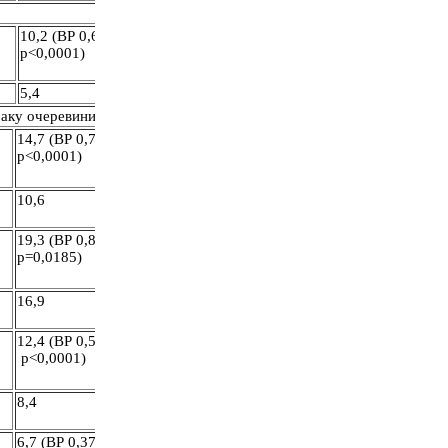
10,2 (ВР 0,63,
р˂0,0001)
5,4
раку очеревини
14,7 (ВР 0,70,
р˂0,0001)
10,6
19,3 (ВР 0,86,
р=0,0185)
16,9
12,4 (ВР 0,524,
р<0,0001)
8,4
6,7 (ВР 0,379,