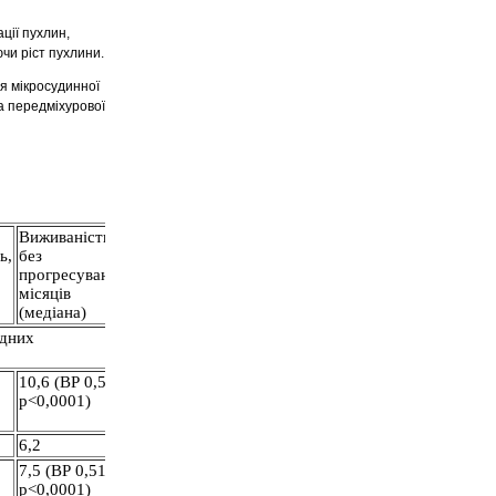
ції пухлин,
чи ріст пухлини.
я мікросудинної
а передміхурової
Виживаність
ь,
без
прогресування,
місяців
(медіана)
ідних
10,6 (ВР 0,54,
р˂0,0001)
6,2
7,5 (ВР 0,518,
р˂0,0001)