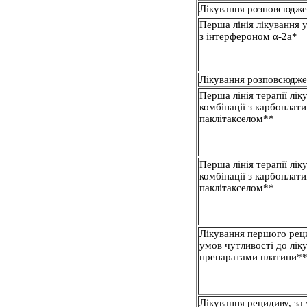
Лікування розповсюдже
Перша лінія лікування у
з інтерфероном α-2а*
Лікування розповсюджен
Перша лінія терапії лік
комбінації з карбоплати
паклітакселом**
Перша лінія терапії лік
комбінації з карбоплати
паклітакселом**
Лікування першого реци
умов чутливості до лік
препаратами платини*
Лікування рецидиву, за