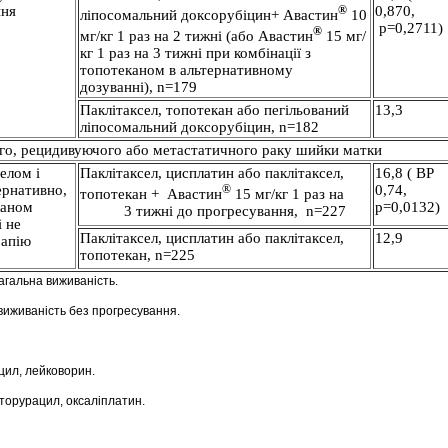
ння
®
0,870,
ліпосомальний доксорубіцин+ Авастин
10
*
р=0,2711)
®
мг/кг 1 раз на 2 тижні (або Авастин
15 мг/
кг 1 раз на 3 тижні при комбінації з
топотеканом в альтернативному
дозуванні), n=179
Паклітаксел, топотекан або пегільований
13,3
ліпосомальний доксорубіцин, n=182
го, рецидивуючого або метастатичного раку шийки матки
селом і
Паклітаксел, цисплатин або паклітаксел,
16,8 ( ВР
ернативно,
®
0,74,
топотекан + Авастин
15 мг/кг 1 раз на
каном
p=0,0132)
3 тижні до прогресування, n=227
і не
Паклітаксел, цисплатин або паклітаксел,
12,9
рапію
топотекан, n=225
агальна виживаність.
виживаність без прогресування.
цил, лейковорин.
торурацил, оксаліплатин.