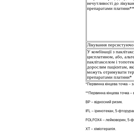
нечутливості до лікува
препаратами платини*
Лікування персистуючо
У комбінації з паклітак
цисплатином, або, альт
паклітакселом і топоте
дорослим пацієнтам, як
можуть отримувати те
препаратами платини*
*Первинна кінцева точка – з
**Первинна кінцева точка – 
ВР – відносний ризик.
IFL – іринотекан, 5-фторура
FOLFOX4 – лейковорин, 5-ф
ХТ – хіміотерапія.