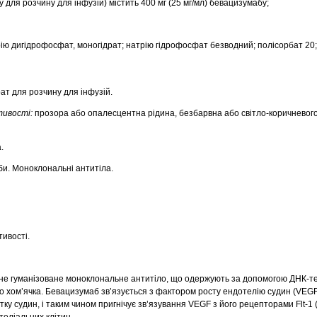
 для розчину для інфузій) містить 400 мг (25 мг/мл) бевацизумабу;
рію дигідрофосфат, моногідрат; натрію гідрофосфат безводний; полісорбат 20
т для розчину для інфузій.
тивості:
прозора або опалесцентна рідина, безбарвна або світло-коричневого
.
би. Моноклональні антитіла.
тивості.
е гуманізоване моноклональне антитіло, що одержують за допомогою ДНК-тех
го хом’ячка. Бевацизумаб зв’язується з фактором росту ендотелію судин (VEG
ку судин, і таким чином пригнічує зв’язування VEGF з його рецепторами Flt-1