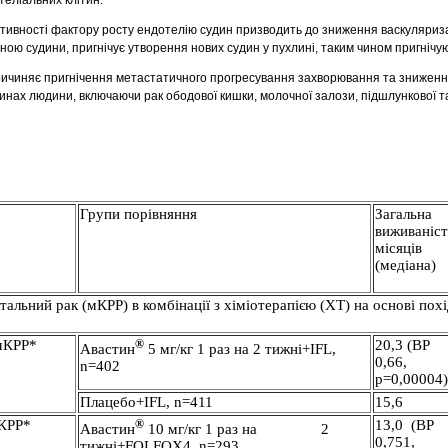
теліальних клітин.
активності фактору росту ендотелію судин призводить до зниження васкуляриза
ою судини, пригнічує утворення нових судин у пухлині, таким чином пригнічую
ичиняє пригнічення метастатичного прогресування захворювання та зниженн
линах людини, включаючи рак ободової кишки, молочної залози, підшлункової т
Групи порівняння
Загальна
виживаніст
місяців
(медіана)
альний рак (мКРР) в комбінації з хіміотерапією (ХТ) на основі пох
 мКРР*
®
20,3 (ВР
Авастин
5 мг/кг 1 раз на 2 тижні+IFL,
0,66,
n=402
p=0,00004)
Плацебо+IFL, n=411
15,6
мКРР*
®
13,0 (ВР
Авастин
10 мг/кг 1 раз на 2
0,751,
тижні+FOLFOX4, n=293