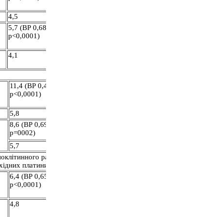
4,5
5,7 (ВР 0,68,
р˂0,0001)
4,1
11,4 (ВР 0,421,
р˂0,0001)
5,8
8,6 (ВР 0,69,
р=0002)
5,7
оклітинного раку
охідних платини
6,4 (ВР 0,65,
р˂0,0001)
4,8