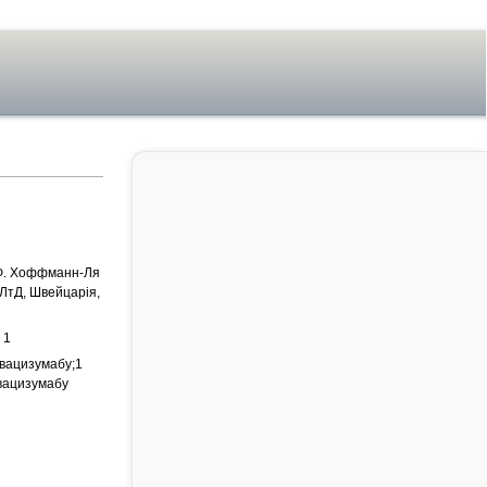
 Ф. Хоффманн-Ля
ЛтД, Швейцарія,
 1
евацизумабу;1
евацизумабу