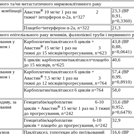
ного та/чи метастатичного нирковоклітинного раку
 комбінації
®
23,3 (ВР
Авастин
10 мг/кг 1 раз на 2
0,91,
тижні+ інтерферон α-2а, n=327
p=0,3360)
Плацебо+інтерферон α-2а, n=322
21,3
ого епітеліального раку яєчників, фаллопієвої труби і первинного 
ування у
Карбоплатин/паклітаксел 6 циклів +
43,8 (ВР
ном і
®
0,88,
Авастин
15 мг/кг 1 раз на 3
р˂0,0641)
тижні до 15 місяців/прогресування, n=623
6 циклів: карбоплатин/паклітаксел+плацебо
40,6
до 15 місяців, n=625
ування у
Карбоплатин/паклітаксел 6 циклів +
57,4 (ВР
ном і
®
0,99,
Авастин
7,5 мг/кг 1 раз на 3
р=0,8910)
тижні до 12 місяців/прогресування, n=764
Карбоплатин/паклітаксел 6 циклів n=764
58,0
диву, за
Гемцитабін/карбоплатин 6-10
33,6 (ВР
ування
®
0,952,
циклів + Авастин
15 мг/кг 1 раз на 3 тижні
*
р=0,6479)
до прогресування, n=242
Гемцитабін/карбоплатин 6-10
32,9
циклів + плацебо до прогресування, n=242
 умов
Паклітаксел, топотекан або пегільований
16,6 (ВР