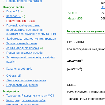
Повний перелік (за датою)
Тер
Лікарські засоби
По
Пошук ЛЗ
(+)
АТ код:
L0
Каталог ЛЗ
(+)
Наказ МОЗ:
669
Пошук ліків в аптеках
Противірусні препарати;
профілактика, послаблення
Інструкція для застосуван
симптомів та лікування грипу та ГРВІ
За фармакотерапевтичними групами
ІНСТРУКЦІЯ
За лікарською формою
За міжнародною назвою
(+)
про застосування медичного
Популярні лікарські засоби
Задекларовані оптово-відпускні ціни
®
АВАСТИН
на ліки
Каталог виробників
®
(AVASTIN
)
Субстанції
Лікарська рослинна сировина
Склад:
Нефасовані ЛЗ (In bulk)
Інші розділи
діюча речовина:
bevacizuma
Телефонний довідник системи МОЗ
1 флакон (4 мл концентрату 
Реєстр медтехніки та виробів
медичного призначення