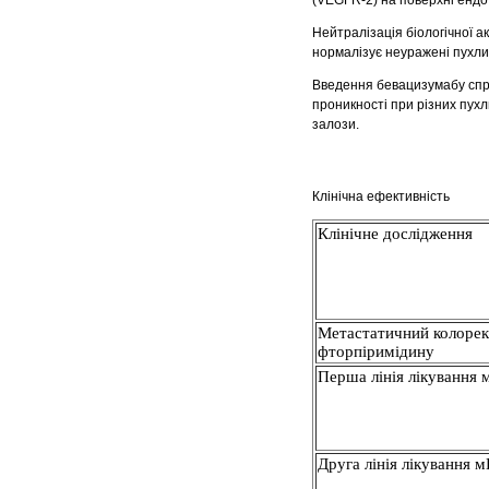
(VEGFR-2) на поверхні ендо
Нейтралізація біологічної 
нормалізує неуражені пухлин
Введення бевацизумабу спр
проникності при різних пух
залози.
Клінічна ефективність
Клінічне дослідження
Метастатичний колорект
фторпіримідину
Перша лінія лікування
Друга лінія лікування 