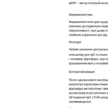
мКРР – метастатичний коло
Фармакокінетика.
Фармакокінетичні дані щодо 
клінічних дослідженнях бева
переносимості, при цьому п
лінійною в діапазоні доз від 1
Розподіл
Типове значення центрально
описаному для IgG та інших 
і чоловіків, відповідно, пр
урахуванням ваги у чоловікі
Біотрансформація
Після одноразового внутрі
аналогічні характеристикам
відповідає метаболізму і в
катаболізму в усіх клітинах
Зв’язування IgG з FcRn-рец
напіввиведення.