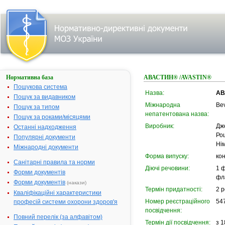
Нормативна база
АВАСТИН® /AVASTIN®
Пошукова система
Назва:
АВ
Пошук за видавником
Міжнародна
Be
Пошук за типом
непатентована назва:
Пошук за роками/місяцями
Виробник:
Дж
Останні надходження
Ро
Популярні документи
Ні
Міжнародні документи
Форма випуску:
кон
Санітарні правила та норми
Діючі речовини:
1 ф
Форми документів
фла
Форми документів
(накази)
Термін придатності:
2 р
Кваліфікаційні характеристики
Номер реєстраційного
54
професій системи охорони здоров'я
посвідчення:
Повний перелік (за алфавітом)
Термін дії посвідчення:
з 1