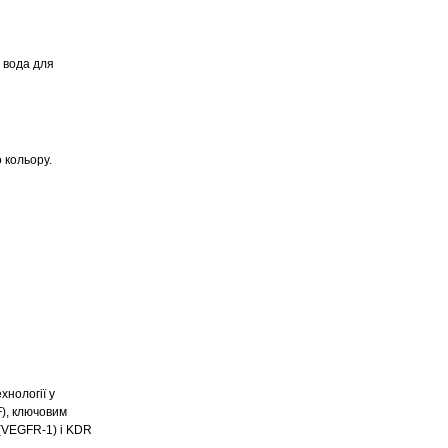
; вода для
 кольору.
нології у
F), ключовим
 (VEGFR-1) і KDR