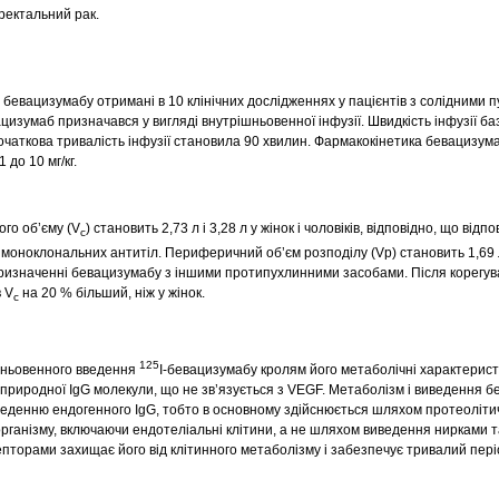
ректальний рак.
бевацизумабу отримані в 10 клінічних дослідженнях у пацієнтів з солідними п
цизумаб призначався у вигляді внутрішньовенної інфузії. Швидкість інфузії б
очаткова тривалість інфузії становила 90 хвилин. Фармакокінетика бевацизум
 до 10 мг/кг.
го об’єму (V
) становить 2,73 л і 3,28 л у жінок і чоловіків, відповідно, що відпо
c
моноклональних антитіл. Периферичний об’єм розподілу (Vр) становить 1,69 л 
и призначенні бевацизумабу з іншими протипухлинними засобами. Після корегув
в V
на 20 % більший, ніж у жінок.
c
125
шньовенного введення
I-бевацизумабу кролям його метаболічні характерис
 природної IgG молекули, що не зв’язується з VEGF. Метаболізм і виведення 
иведенню ендогенного IgG, тобто в основному здійснюється шляхом протеоліти
 організму, включаючи ендотеліальні клітини, а не шляхом виведення нирками т
епторами захищає його від клітинного метаболізму і забезпечує тривалий пері