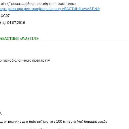
мін дії реєстраційного посвідчення закінчився.
шук даних про реєстрацію препарату АВАСТИН® /AVASTIN®
1XC07
 від 04.07.2016
ня АВАСТИН® /AVASTIN®
 імунобіологічного препарату
b;
для розчину для інфузій) містить 100 мг (25 мг/мл) бевацизумабу;