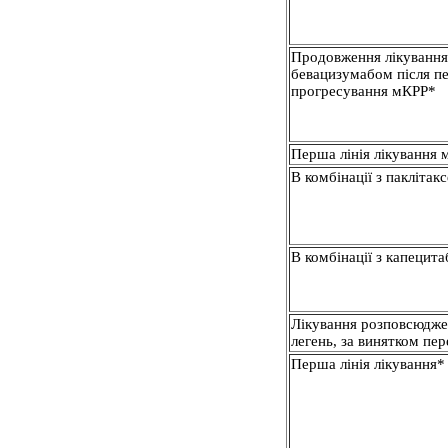
Продовження лікування
бевацизумабом після п
прогресування мКРР*
Перша лінія лікування 
В комбінації з паклітак
В комбінації з капецит
Лікування розповсюдже
легень, за винятком пе
Перша лінія лікування*