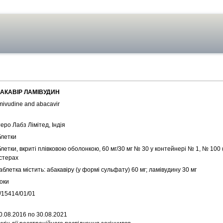
АКАВІР ЛАМІВУДИН
ivudine and abacavir
еро Лабз Лімітед, Індія
блетки
летки, вкриті плівковою оболонкою, 60 мг/30 мг № 30 у контейнері № 1, № 100 
істерах
аблетка містить: абакавіру (у формі сульфату) 60 мг; ламівудину 30 мг
оки
/15414/01/01
0.08.2016 по 30.08.2021