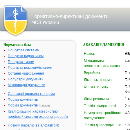
Нормативна база
АБАКАВІР ЛАМІВУДИН
Пошукова система
Назва:
АБ
Пошук за видавником
Міжнародна
Lam
Пошук за типом
непатентована назва:
Пошук за роками/місяцями
Виробник:
Гет
Останні надходження
Популярні документи
Лікарська форма:
Та
Міжнародні документи
Форма випуску:
Таб
бл
Санітарні правила та норми
Діючі речовини:
1 т
Форми документів
Форми документів
(накази)
Термін придатності:
2 р
Кваліфікаційні характеристики
Номер реєстраційного
UA
професій системи охорони здоров'я
посвідчення:
Термін дії посвідчення:
з 3
Повний перелік (за алфавітом)