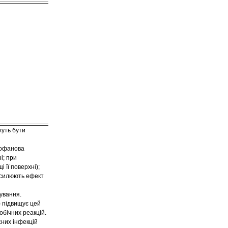
жуть бути
лофанова
і; при
 її поверхні);
осилюють ефект
кування.
) підвищує цей
обічних реакцій.
сних інфекцій