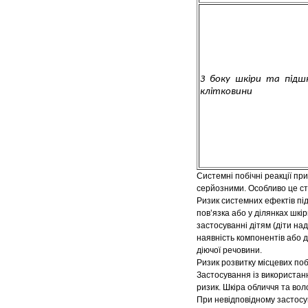
З боку шкіри та підшк
клітковини
Системні побічні реакції пр
серйозними. Особливо це ст
Ризик системних ефектів пі
пов’язка або у ділянках шкі
застосуванні дітям (діти над
наявність компонентів або
діючої речовини.
Ризик розвитку місцевих поб
Застосування із використан
ризик. Шкіра обличчя та вол
При невідповідному застосув