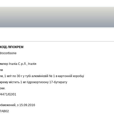
КОЇД ЛІПОКРЕМ
rocortisone
млер Італіа С.р.Л., Італія
ем
м, 1 мг/г по 30 г у тубі алюмінієвій № 1 в картонній коробці
 крему містить 1 мг гідрокортизону 17-бутирату
оки.
/4471/02/01
обмежений, з 15.09.2016
7AB02