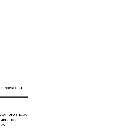
, включаючи
оочного тиску,
никнення
ому