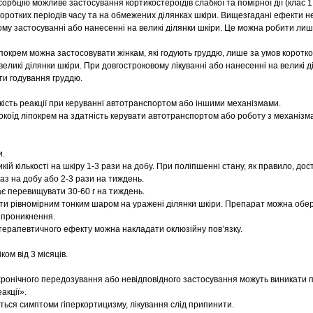
орбцію можливе застосування кортикостероїдів слабкої та помірної дії (клас 1 
коротких періодів часу та на обмежених ділянках шкіри. Вищезгадані ефекти 
му застосуванні або нанесенні на великі ділянки шкіри. Це можна робити лиш
покрем можна застосовувати жінкам, які годують груддю, лише за умов коротк
великі ділянки шкіри. При довгостроковому лікуванні або нанесенні на великі д
ти годування груддю.
кість реакції при керуванні автотранспортом або іншими механізмами.
Локоїд ліпокрем на здатність керувати автотранспортом або роботу з механіз
и.
ій кількості на шкіру 1-3 рази на добу. При поліпшенні стану, як правило, дос
аз на добу або 2-3 рази на тиждень.
ає перевищувати 30-60 г на тиждень.
ити рівномірним тонким шаром на уражені ділянки шкіри. Препарат можна обе
 проникнення.
ерапевтичного ефекту можна накладати оклюзійну пов’язку.
ком від 3 місяців.
хронічного передозування або невідповідного застосування можуть виникати п
акції».
ться симптоми гіперкортицизму, лікування слід припинити.