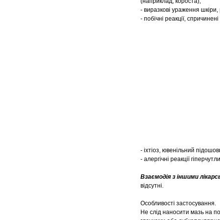
(наприклад, короста);
- виразкові ураження шкіри,
- побічні реакції, cпричине
- іхтіоз, ювенільний підошов
- алергічні реакції гіперчу
Взаємодія з іншими лікарс
відсутні.
Особливості застосування.
Не слід наносити мазь на по