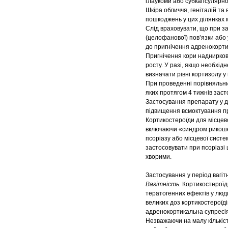
глаукоми або субкапсулярно
Шкіра обличчя, геніталій та
пошкоджень у цих ділянках м
Слід враховувати, що при за
(целофанової) пов’язки або
до пригнічення адренокортик
Пригнічення кори наднирков
росту. У разі, якщо необхід
визначати рівні кортизолу у 
При проведенні порівняльних
яких протягом 4 тижнів заст
Застосування препарату у ді
підвищення всмоктування п
Кортикостероїди для місцев
включаючи «синдром рикошет
псоріазу або місцевої систе
застосовувати при псоріазі 
хворими.
Застосування у період вагіт
Вагітність.
Кортикостероїди
тератогенних ефектів у люди
великих доз кортикостероїд
адренокортикальна супресія
Незважаючи на малу кількіст