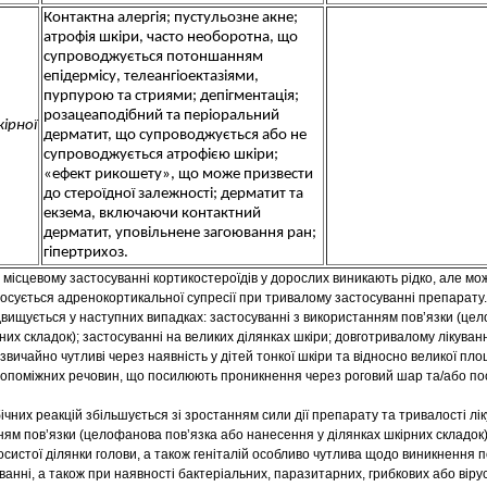
Контактна алергія; пустульозне акне;
атрофія шкіри, часто необоротна, що
супроводжується потоншанням
епідермісу, телеангіоектазіями,
пурпурою та стриями; депігментація;
розацеаподібний та періоральний
ірної
дерматит, що супроводжується або не
супроводжується атрофією шкіри;
«ефект рикошету», що може призвести
до стероїдної залежності; дерматит та
екзема, включаючи контактний
дерматит, уповільнене загоювання ран;
гіпертрихоз.
и місцевому застосуванні кортикостероїдів у дорослих виникають рідко, але мо
осується адренокортикальної супресії при тривалому застосуванні препарату.
двищується у наступних випадках: застосуванні з використанням пов’язки (це
рних складок); застосуванні на великих ділянках шкіри; довготривалому лікуванн
звичайно чутливі через наявність у дітей тонкої шкіри та відносно великої площі
 допоміжних речовин, що посилюють проникнення через роговий шар та/або п
ічних реакцій збільшується зі зростанням сили дії препарату та тривалості лі
ням пов’язки (целофанова пов’язка або нанесення у ділянках шкірних складок
осистої ділянки голови, а також геніталій особливо чутлива щодо виникнення п
анні, а також при наявності бактеріальних, паразитарних, грибкових або віру