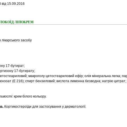
 від 15.09.2016
ння ЛОКОЇД ЛІПОКРЕМ
 лікарського засобу
ону 17-бутират;
кортизону 17-бутирату;
етостеариловий; макроголу цетостеариловий ефір; олія мінеральна легка; па
бензоат (Е 216); спирт бензиловий; кислота лимонна безводна; натрію цитрат;
стивості:
крем білого кольору.
а.
Кортикостероїди для застосування у дерматології.