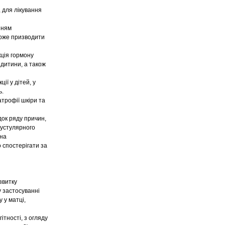
, для лікування
нням
може призводити
ція гормону
 дитини, а також
ї у дітей, у
ь.
атрофії шкіри та
док ряду причин,
пустулярного
жна
 спостерігати за
звитку
у застосуванні
 у матці,
ітності, з огляду