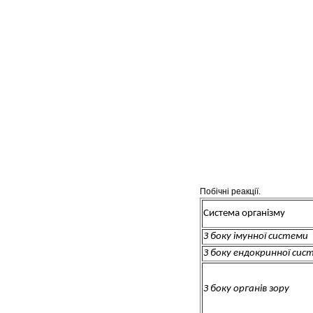
Побічні реакції.
Система організму
З боку імунної системи
З боку ендокринної сис
З боку органів зору