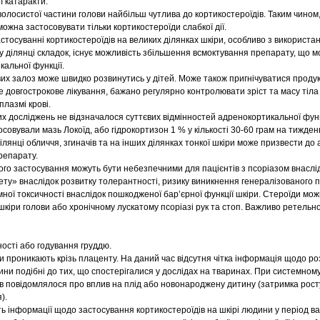
ї катаракти.
 волосистої частини голови найбільш чутлива до кортикостероїдів. Таким чином
ожна застосовувати тільки кортикостероїди слабкої дії.
стосуванні кортикостероїдів на великих ділянках шкіри, особливо з використа
 у ділянці складок, існує можливість збільшення всмоктування препарату, що 
альної функції.
их залоз може швидко розвинутись у дітей. Може також пригнічуватися продук
не довгострокове лікування, бажано регулярно контролювати зріст та масу тіла
плазмі крові.
 досліджень не відзначалося суттєвих відмінностей адренокортикальної функці
осовували мазь Локоїд, або гідрокортизон 1 % у кількості 30-60 грам на тижден
лянці обличчя, згиначів та на інших ділянках тонкої шкіри може призвести до 
репарату.
ого застосування можуть бути небезпечними для пацієнтів з псоріазом внаслі
у» внаслідок розвитку толерантності, ризику виникнення генералізованого 
мної токсичності внаслідок пошкодженої бар’єрної функції шкіри. Стероїди мо
шкіри голови або хронічному лускатому псоріазі рук та стоп. Важливо ретельно
ності або годування груддю.
 проникають крізь плаценту. На даний час відсутня чітка інформація щодо ро
ни подібні до тих, що спостерігалися у дослідах на тваринах. При системном
ів повідомлялося про вплив на плід або новонароджену дитину (затримка росту
).
ь інформації щодо застосування кортикостероїдів на шкірі людини у період ваг