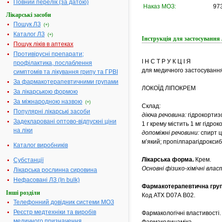
Повний перелік (за датою)
Наказ МОЗ:
973
Лікарські засоби
Пошук ЛЗ
(+)
Каталог ЛЗ
(+)
Інструкція для застосува
Пошук ліків в аптеках
Противірусні препарати;
І Н С Т Р У К Ц І Я
профілактика, послаблення
для медичного застосування
симптомів та лікування грипу та ГРВІ
За фармакотерапевтичними групами
ЛОКОЇД ЛІПОКРЕМ
За лікарською формою
За міжнародною назвою
(+)
Склад:
Популярні лікарські засоби
діюча речовина:
гідрокортиз
Задекларовані оптово-відпускні ціни
1 г крему містить 1 мг гідро
на ліки
допоміжні речовини:
спирт ц
м’який; пропілпарагідрокси
Каталог виробників
Лікарська форма.
Крем.
Субстанції
Основні фізико-хімічні вла
Лікарська рослинна сировина
Нефасовані ЛЗ (In bulk)
Фармакотерапевтична груп
Інші розділи
Код АТХ D07А B02.
Телефонний довідник системи МОЗ
Реєстр медтехніки та виробів
Фармакологічні властивості.
медичного призначення