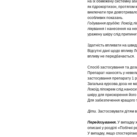
на їх обмежену системну абс
як гідрокортизон, протягом 
виключати при довготривало
особливих показань.
Годування груддю:
Локоїд лі
лікування і нанесення на не
уражену шкіру слід припини
Здатність впливати на швид
Відсутні дані щодо впливу 
впливу не передбачається.
Спосіб застосування та доз
Препарат наносять у невелик
застосування препарату 1 р
Загальна курсова доза не м
Локоїд ліпокрем слід нанос
шкіру для прискорення його
Для забезпечення кращого т
Діти.
Застосовувати дітям ві
Передозування.
У випадку 
описані у розділі «Побічні ре
У випадку, якщо спостерігаю