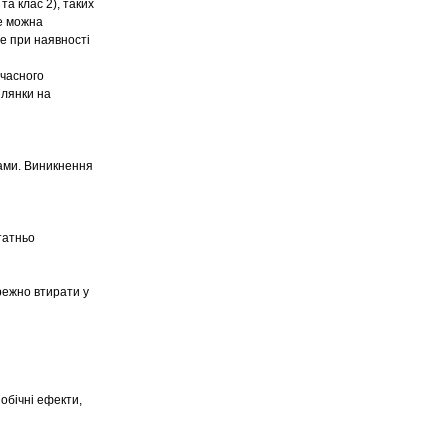
та клас 2), таких
не можна
е при наявності
очасного
ілянки на
мами. Виникнення
татньо
режно втирати у
обічні ефекти,