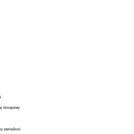
).
їд ліпокрему
ку звичайної