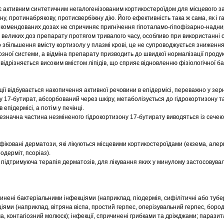
є активним синтетичним негалогенізованим кортикостероїдом для місцевого з
, протинабрякову, протисвербіжну дію. Його ефективність така ж сама, як і г
рекомендованих дозах не спричиняє пригнічення гіпоталамо-гіпофізарно-надн
 великих доз препарату протягом тривалого часу, особливо при використанні 
 збільшення вмісту кортизолу у плазмі крові, це не супроводжується зниженн
ної системи, а відміна препарату призводить до швидкої нормалізації продукц
ідрізняється високим вмістом ліпідів, що сприяє відновленню фізіологічної ба
ції відбувається накопичення активної речовини в епідермісі, переважно у зер
у 17-бутират, абсорбований через шкіру, метаболізується до гідрокортизону т
епідермісі, а потім у печінці.
езначна частина незміненого гідрокортизону 17-бутирату виводяться із сечею
іковані дерматози, які лікуються місцевими кортикостероїдами (екзема, алер
дерміт, псоріаз).
підтримуюча терапія дерматозів, для лікування яких у минулому застосовувал
инені бактеріальними інфекціями (наприклад, піодермія, сифілітичні або тубе
іями (наприклад, вітряна віспа, простий герпес, оперізувальний герпес, боро
, контагіозний молюск); інфекції, спричинені грибками та дріжджами; паразита