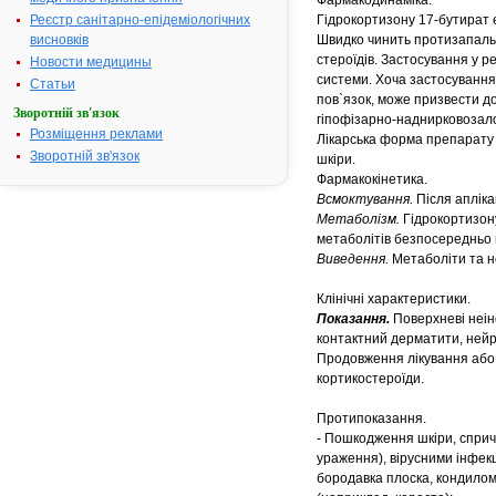
Фармакодинаміка.
Реєстр санітарно-епідеміологічних
Гідрокортизону 17-бутират 
висновків
Швидко чинить протизапальну
стероїдів. Застосування у 
Новости медицины
системи. Хоча застосування
Статьи
пов`язок, може призвести до
Зворотній зв'язок
гіпофізарно-наднирковозалоз
Розміщення реклами
Лікарська форма препарату в
Зворотній зв'язок
шкіри.
Фармакокінетика.
Всмоктування.
Після апліка
Метаболізм.
Гідрокортизон
метаболітів безпосередньо в 
Виведення.
Метаболіти та н
Клінічні характеристики.
Показання.
Поверхневі неінф
контактний дерматити, нейро
Продовження лікування або 
кортикостероїди.
Протипоказання.
- Пошкодження шкіри, cприч
ураження), вірусними інфекц
бородавка плоска, кондилома