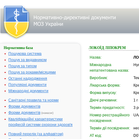
Нормативна база
ЛОКОЇД ЛІПОКРЕМ
Пошукова система
Назва:
ЛО
Пошук за видавником
Міжнародна
Hyd
Пошук за типом
непатентована назва:
Пошук за роками/місяцями
Виробник:
Тем
Останні надходження
Популярні документи
Лікарська форма:
Кр
Міжнародні документи
Форма випуску:
Кре
Санітарні правила та норми
Діючі речовини:
1 г
Форми документів
Термін придатності:
3 р
Форми документів
(накази)
Номер реєстраційного
UA
Кваліфікаційні характеристики
посвідчення:
професій системи охорони здоров'я
Термін дії посвідчення:
не
Повний перелік (за алфавітом)
АТ код:
D0