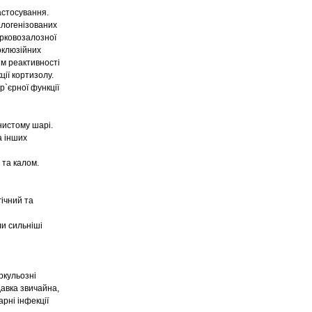
астосування.
алогенізованих
ирковозалозної
оклюзійних
ям реактивності
ії кортизолу.
р`єрної функції
нистому шарі.
а інших
 та калом.
гічний та
и сильніші
ркульозні
давка звичайна,
рні інфекції