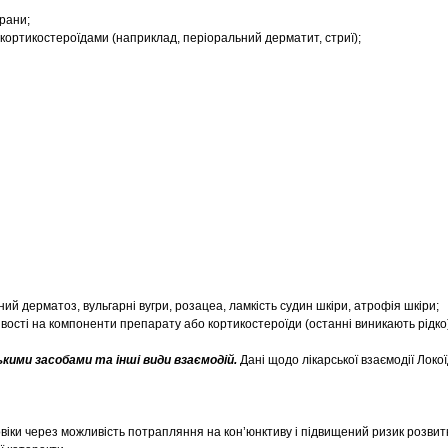
 рани;
ні кортикостероїдами (наприклад, періоральний дерматит, стриї);
ний дерматоз, вульгарні вугри, розацеа, ламкість судин шкіри, атрофія шкіри;
тливості на компоненти препарату або кортикостероїди (останні виникають рідко
ькими засобами та інші види взаємодій.
Дані щодо лікарської взаємодії Локо
віки через можливість потрапляння на кон’юнктиву і підвищений ризик розвит