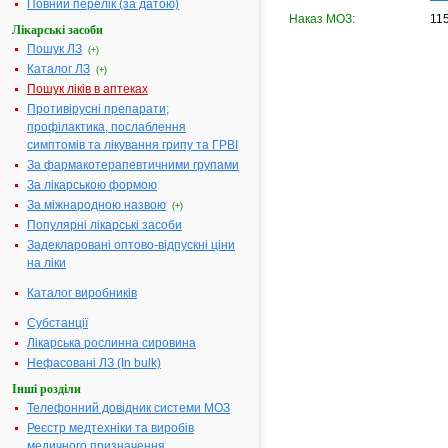
Повний перелік (за датою)
Наказ МОЗ:
115
Лікарські засоби
Пошук ЛЗ
(+)
Каталог ЛЗ
(+)
Пошук ліків в аптеках
Противірусні препарати;
профілактика, послаблення
симптомів та лікування грипу та ГРВІ
За фармакотерапевтичними групами
За лікарською формою
За міжнародною назвою
(+)
Популярні лікарські засоби
Задекларовані оптово-відпускні ціни
на ліки
Каталог виробників
Субстанції
Лікарська рослинна сировина
Нефасовані ЛЗ (In bulk)
Інші розділи
Телефонний довідник системи МОЗ
Реєстр медтехніки та виробів
медичного призначення