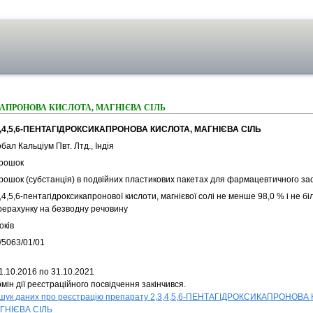
ИКАПРОНОВА КИСЛОТА, МАГНІЄВА СІЛЬ
3,4,5,6-ПЕНТАГІДРОКСИКАПРОНОВА КИСЛОТА, МАГНІЄВА СІЛЬ
бал Кальціум Пвт. Лтд., Індія
рошок
рошок (субстанція) в подвійних пластикових пакетах для фармацевтичного за
,4,5,6-пентагідроксикапронової кислоти, магнієвої солі не менше 98,0 % і не б
рерахунку на безводну речовину
оків
/5063/01/01
1.10.2016 по 31.10.2021
мін дії реєстраційного посвідчення закінчився.
шук даних про реєстрацію препарату 2,3,4,5,6-ПЕНТАГІДРОКСИКАПРОНОВА
ГНІЄВА СІЛЬ