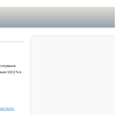
стосування
ільше 102,0 % в
 КИСЛОТА,