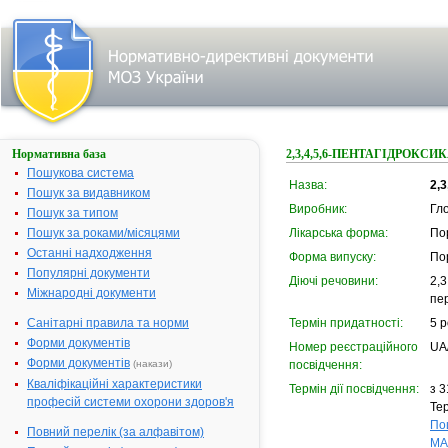
Нормативна база
2,3,4,5,6-ПЕНТАГІДРОКС
Пошукова система
Назва:
2,
Пошук за видавником
Виробник:
Гло
Пошук за типом
Пошук за роками/місяцями
Лікарська форма:
По
Останні надходження
Форма випуску:
По
Популярні документи
Діючі речовини:
2,3
Міжнародні документи
пе
Санітарні правила та норми
Термін придатності:
5 р
Форми документів
Номер реєстраційного
UA
Форми документів
(накази)
посвідчення:
Кваліфікаційні характеристики
Термін дії посвідчення:
з 3
професій системи охорони здоров'я
Тер
По
Повний перелік (за алфавітом)
МА