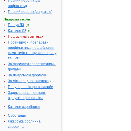
Повний перелік (за
форма:
алфавітом)
Форма випуску:
Сироп, 15 мг/5
Повний перелік (за датою)
мл по 100 мл у
флаконі, по 1
Лікарські засоби
флакону разом з
Пошук ЛЗ
(+)
мірною ложкою в
Каталог ЛЗ
(+)
картонній
Пошук ліків в аптеках
коробці
Противірусні препарати;
Діючі
5 мл сиропу
профілактика, послаблення
речовини:
містять
симптомів та лікування грипу
амброксолу
та ГРВІ
гідрохлориду 15
За фармакотерапевтичними
мг
групами
Термін
3 роки
За лікарською формою
придатності:
За міжнародною назвою
(+)
Популярні лікарські засоби
Номер
UA/5897/01/01
реєстраційного
Задекларовані оптово-
посвідчення:
відпускні ціни на ліки
Термін дії
необмежений, з
Каталог виробників
посвідчення:
10.11.2016
Субстанції
АТ код:
R05CB06
Лікарська рослинна
Наказ МОЗ:
1225 від
сировина
10.11.2016