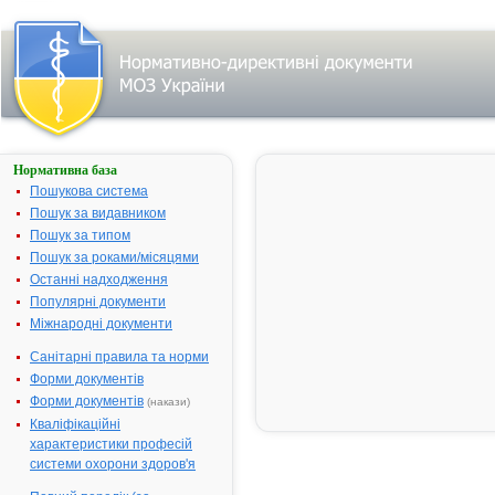
Нормативна база
АМБРОКСОЛ-
ЗДОРОВ'Я
Пошукова система
Пошук за видавником
Назва:
АМБРОКСОЛ-
Пошук за типом
ЗДОРОВ'Я
Пошук за роками/місяцями
Міжнародна
Ambroxol
Останні надходження
непатентована
Популярні документи
назва:
Міжнародні документи
Виробник:
Товариство з
обмеженою
Санітарні правила та норми
відповідальністю
Форми документів
"Фармацевтична
Форми документів
(накази)
компанія
Кваліфікаційні
"Здоров'я",
характеристики професій
Україна
системи охорони здоров'я
Лікарська
Сироп