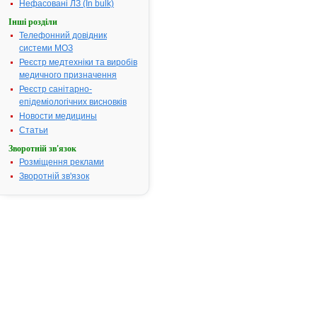
Нефасовані ЛЗ (In bulk)
Інші розділи
Телефонний довідник
Інструкція для
системи МОЗ
застосування
Реєстр медтехніки та виробів
АМБРОКСОЛ-
ЗДОРОВ'Я
медичного призначення
Реєстр санітарно-
епідеміологічних висновків
ІНСТРУКЦІЯ
Новости медицины
Статьи
для
Зворотній зв'язок
медичного
застосування
Розміщення реклами
лікарського
Зворотній зв'язок
засобу
АМБРОКСОЛ-
ЗДОРОВ’Я
Склад:
діюча
речовина:
5
мл