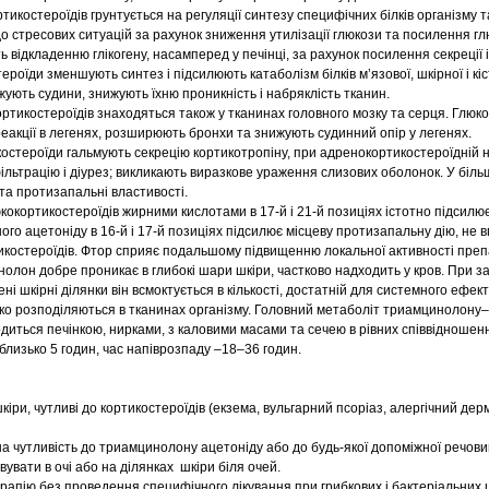
тикоcтероїдів грунтується на регуляції синтезу специфічних білків організму 
до стресових ситуацій за рахунок зниження утилізації глюкози та посилення г
ть відкладенню глікогену, насамперед у печінці, за рахунок посилення секреції 
тероїди зменшують синтез і підсилюють катаболізм білків м’язової, шкірної і кіс
жують судини, знижують їхню проникність і набряклість тканин.
ртикостероїдів знаходяться також у тканинах головного мозку та серця. Глюк
реакції в легенях, розширюють бронхи та знижують судинний опір у легенях.
костероїди гальмують секрецію кортикотропіну, при адренокортикостероїдній 
льтрацію і діурез; викликають виразкове ураження слизових оболонок. У біль
та протизапальні властивості.
окортикостероїдів жирними кислотами в 17-й і 21-й позиціях істотно підсилює 
ого ацетоніду в 16-й і 17-й позиціях підсилює місцеву протизапальну дію, не 
костероїдів. Фтор сприяє подальшому підвищенню локальної активності преп
олон добре проникає в глибокі шари шкіри, частково надходить у кров. При з
ні шкірні ділянки він всмоктується в кількості, достатній для системного ефект
о розподіляються в тканинах організму. Головний метаболіт триамцинолону–
иться печінкою, нирками, з каловими масами та сечею в рівних співвідношен
близько 5 годин, час напіврозпаду –18–36 годин.
ри, чутливі до кортикостероїдів (екзема, вульгарний псоріаз, алергічний дер
 чутливість до триамцинолону ацетоніду або до будь-якої допоміжної речови
вати в очі або на ділянках шкіри біля очей.
рапію без проведення специфічного лікування при грибкових і бактеріальних 