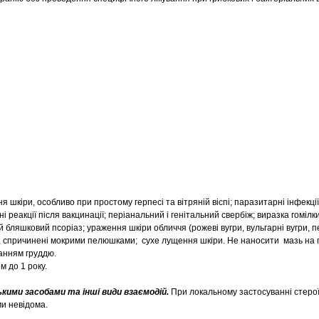
я шкіри, особливо при простому герпесі та вітряній віспі; паразитарні інфекції
ні реакції після вакцинації; періанальний і генітальний свербіж; виразка гомілк
бляшковий псоріаз; ураження шкіри обличчя (рожеві вугри, вульгарні вугри, 
и, спричинені мокрими пелюшками; сухе лущення шкіри. Не наносити мазь на 
анням груддю.
м до 1 року.
ькими засобами та інші види взаємодій.
При локальному застосуванні стерої
и невідома.