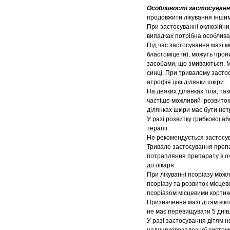
Особливості застосуванн
продовжити лікування інши
При застосуванні оклюзійних
випадках потрібна особлива
Під час застосування мазі м
бластоміцети), можуть прони
засобами, що змиваються. М
синці. При тривалому застос
атрофія цієї ділянки шкіри.
На деяких ділянках тіла, так
частіше можливий розвиток 
ділянках шкіри має бути не
У разі розвитку грибкової а
терапії.
Не рекомендується застосува
Тривале застосування препа
потрапляння препарату в очі
до лікаря.
При лікуванні псоріазу можл
псоріазу та розвиток місцев
псоріазом місцевими кортик
Призначення мазі дітям віко
не має перевищувати 5 днів
У разі застосування дітям 