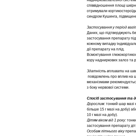
наднирковозалозної системи 
співвідношення площі шкірних
отримували кортикостероїди
синдром Кушинга, підвищенн
Застосування у період ваг
Даних, що підтверджують без
застосування препарату під ч
кожному випадку індивідуаль
дії препарату на плід.
Всмоктування глюкокортикос
кору надниркових залоз та р
Здатність впливати на шви
повідомлень про вплив на ш
механізмами рекомендується
з боку нервової системи.
Спосіб застосування та д
Дорослим:
тонкий шар мазі 
більше 15 г мазі на добу) а
10 г мазі на добу).
Дітям віком від 1 року:
тонки
застосування препарату діт
Особам літнього віку
препар