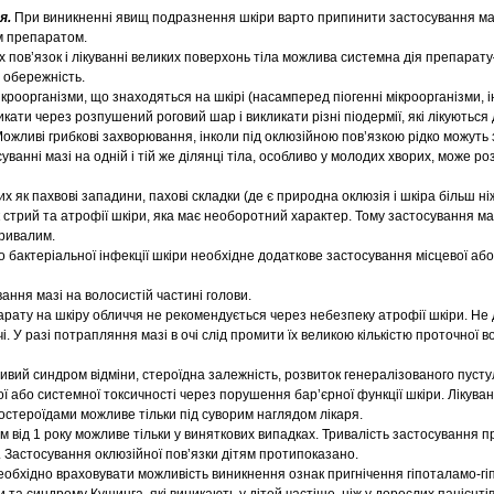
я.
При виникненні явищ подразнення шкіри варто припинити застосування маз
м препаратом.
 пов’язок і лікуванні великих поверхонь тіла можлива системна дія препарату
 обережність.
ікроорганізми, що знаходяться на шкірі (насамперед піогенні мікроорганізми, і
кати через розпушений роговий шар і викликати різні піодермії, які лікуютьс
ожливі грибкові захворювання, інколи під оклюзійною пов’язкою рідко можуть 
уванні мазі на одній і тій же ділянці тіла, особливо у молодих хворих, може р
их як пахвові западини, пахові складки (де є природна оклюзія і шкіра більш ні
стрий та атрофії шкіри, яка має необоротний характер. Тому застосування ма
тривалим.
бо бактеріальної інфекції шкіри необхідне додаткове застосування місцевої аб
ння мазі на волосистій частині голови.
рату на шкіру обличчя не рекомендується через небезпеку атрофії шкіри. Не
. У разі потрапляння мазі в очі слід промити їх великою кількістю проточної в
ивий синдром відміни, стероїдна залежність, розвиток генералізованого пуст
ої або системної токсичності через порушення бар’єрної функції шкіри. Лікуванн
остероїдами можливе тільки під суворим наглядом лікаря.
м від 1 року можливе тільки у виняткових випадках. Тривалість застосування 
. Застосування оклюзійної пов’язки дітям протипоказано.
необхідно враховувати можливість виникнення ознак пригнічення гіпоталамо-гі