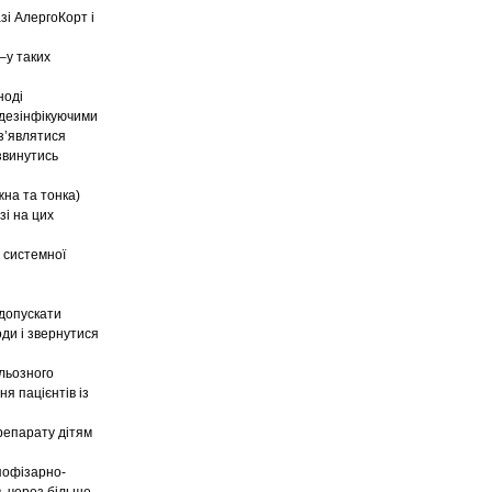
і АлергоКорт і
–у таких
ноді
я дезінфікуючими
з’являтися
озвинутись
жна та тонка)
зі на цих
о системної
 допускати
оди і звернутися
ульозного
я пацієнтів із
препарату дітям
пофізарно-