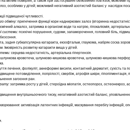
на великі поверхні, а також при застосуванні оклюзійних пов’язок, можливе п
алоз, особливо у дітей; можливий негативний азотистий баланс у наслідок по
ції підвищеної чутливості.
го обміну:
пригнічення функції кори надниркових залоз (вторинна недостатніс
ємічний алкалоз, затримка в організмі води та натрію, гіпокаліємія, артеріальн
ї системи:
психічні порушення, судоми, запаморочення, головний біль, підв
 безсоння.
та, задня субкапсулярна катаракта, екзофтальм, глаукома, набряк соска зоров
м. Імовірність розвитку катаракти вища у дітей.
стеми:
серцева недостатність, артеріальна гіпертензія.
шлункова кровотеча, шлунково-кишкова кровотеча, шлунково-кишкова перфора
ка.
уття печіння, фолікуліт, акнеформні висипи, контактний дерматит, сухість та
 підвищене потовиділення
,
попрілості
,
свербіж, атрофія шкіри, гіпопігментація,
ільнення загоєння ран.
арату:
затримка росту у дітей, стероїдна міопатія, остеопороз, остеонекроз, 
двищення внутрішньоочного тиску, негативний азотистий баланс, уповільненн
ахворювання:
активізація латентних інфекцій, маскування перебігу інфекцій, оп
и.