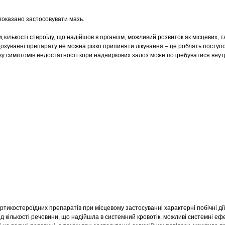
показано застосовувати мазь.
 кількості стероїду, що надійшов в організм, можливий розвиток як місцевих, т
дозуванні препарату не можна різко припиняти лікування – це роблять поступ
ку симптомів недостатності кори надниркових залоз може потребуватися вну
ртикостероїдних препаратів при місцевому застосуванні характерні побічні дії
ід кількості речовини, що надійшла в системний кровотік, можливі системні еф