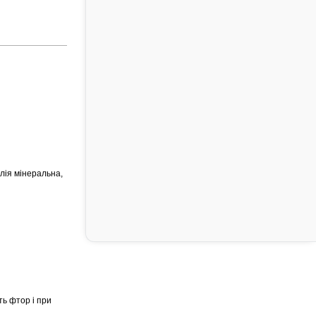
лія мінеральна,
ь фтор і при