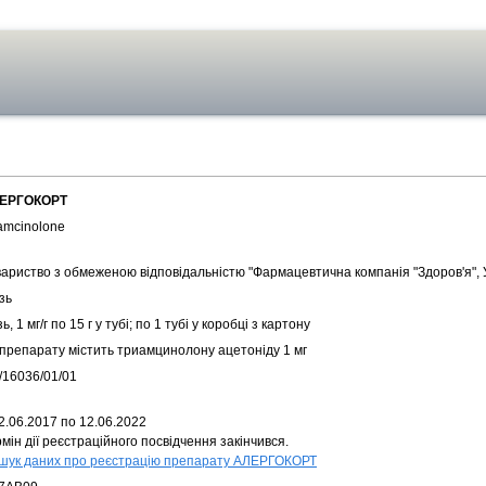
ЕРГОКОРТ
amcinolone
вариство з обмеженою відповідальністю "Фармацевтична компанія "Здоров'я", 
зь
ь, 1 мг/г по 15 г у тубі; по 1 тубі у коробці з картону
г препарату містить триамцинолону ацетоніду 1 мг
/16036/01/01
2.06.2017 по 12.06.2022
мін дії реєстраційного посвідчення закінчився.
шук даних про реєстрацію препарату АЛЕРГОКОРТ