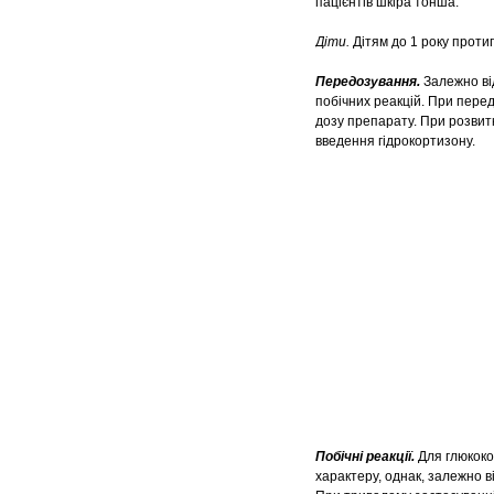
пацієнтів шкіра тонша.
Діти.
Дітям до 1 року проти
Передозування.
Залежно від
побічних реакцій. При пере
дозу препарату. При розвит
введення гідрокортизону.
Побічні реакції.
Для глюкоко
характеру, однак, залежно в