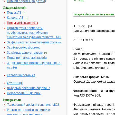
АТ код:
D0
Повний перелік (за датою)
Лікарські засоби
Пошук ЛЗ
(+)
Інструкція для застосуван
Каталог ЛЗ
(+)
Пошук ліків в аптеках
ІНСТРУКЦІЯ
Противірусні препарати;
для медичного застосування
профілактика, послаблення
симптомів та лікування грипу та ГРВІ
АЛЕРГОКОРТ
За фармакотерапевтичними групами
За лікарською формою
Склад:
За міжнародною назвою
(+)
діюча речовина:
триамцинол
Популярні лікарські засоби
1 г препарату містить триам
Задекларовані оптово-відпускні ціни
допоміжні речовини:
метилпа
на ліки
гліцерин, вода очищена.
Каталог виробників
Лікарська форма.
Мазь.
Основні фізико-хімічні вла
Субстанції
Лікарська рослинна сировина
Фармакотерапевтична
груп
Нефасовані ЛЗ (In bulk)
Код АТХ D07A B09.
Інші розділи
Телефонний довідник системи МОЗ
Фармакологічні властивості.
Фармакодинаміка.
Активною
Реєстр медтехніки та виробів
місцевому застосуванні про
медичного призначення