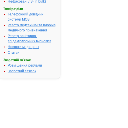
Нефасовані ЛЗ (In bulk)
для
медичного
Інші розділи
застосування
Телефонний довідник
лікарського
системи МОЗ
засобу
Реєстр медтехніки та виробів
медичного призначення
АЛОПУРИНОЛ-
Реєстр санітарно-
КВ
епідеміологічних висновків
(ALLOPURINOL-
Новости медицины
KV)
Статьи
Склад:
Зворотній зв'язок
Розміщення реклами
діюча
Зворотній зв'язок
речовина:
алопуринол;
1
таблетка
містить
алопуринолу
100
мг
або
300
мг;