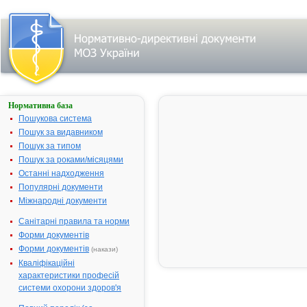
Нормативна база
АЛОПУРИНОЛ-
КВ
Пошукова система
Пошук за видавником
Назва:
АЛОПУРИНОЛ-
Пошук за типом
КВ
Пошук за роками/місяцями
Міжнародна
Allopurinol
Останні надходження
непатентована
Популярні документи
назва:
Міжнародні документи
Виробник:
АТ "Київський
вітамінний
Санітарні правила та норми
завод", м.Київ,
Форми документів
Україна
Форми документів
(накази)
Лікарська
Таблетки
Кваліфікаційні
форма:
характеристики професій
системи охорони здоров'я
Форма випуску:
таблетки по
100 мг; по 10