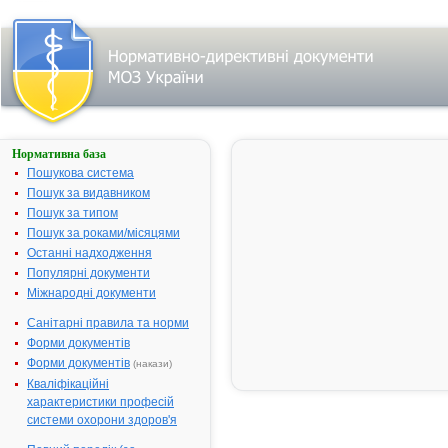
Нормативна база
АМБРОКСОЛ
Пошукова система
Назва:
АМБРОКСОЛ
Пошук за видавником
Міжнародна
Ambroxol
Пошук за типом
непатентована
Пошук за роками/місяцями
назва:
Останні надходження
Виробник:
Товариство з
Популярні документи
обмеженою
Міжнародні документи
відповідальністю
Санітарні правила та норми
"Дослідний
завод "ГНЦЛС",
Форми документів
Україна
Форми документів
(накази)
Лікарська
Таблетки
Кваліфікаційні
форма:
характеристики професій
системи охорони здоров'я
Форма випуску:
таблетки по 30
мг по 10