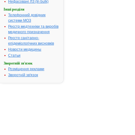
Нефасовані ЛЗ (In bulk)
ІНСТРУКЦІЯ
Інші розділи
для
Телефонний довідник
медичного
системи МОЗ
застосування
Реєстр медтехніки та виробів
лікарського
медичного призначення
засобу
Реєстр санітарно-
епідеміологічних висновків
АМБРОКСОЛ
Новости медицины
Склад:
діюча
Статьи
речовина:
Зворотній зв'язок
ambroxol;
Розміщення реклами
1
Зворотній зв'язок
таблетка
містить
амброксолу
гідрохлориду
30
мг;
допоміжні
речовини:
лактози
моногідрат,
крохмаль