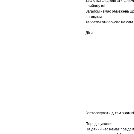
Таблетки слід ковтати цілим
прийому їжі.
Загалом немає обмежень щод
наглядом.
Таблетки Амброксол не слід 
Діти.
Застосовувати дітям віком ві
Передозування.
На даний час немає повідом