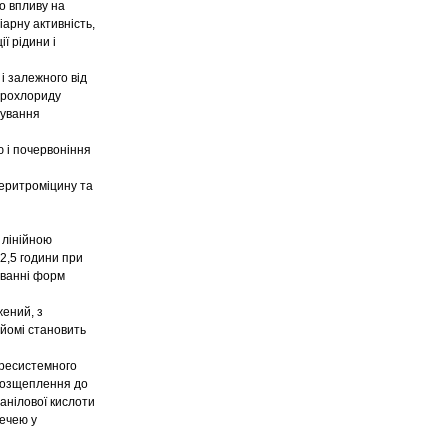
о впливу на
іарну активність,
ї рідини і
і залежного від
ідрохлориду
зування
 і почервоніння
 еритроміцину та
 лінійною
-2,5 години при
уванні форм
жений, з
йомі становить
пресистемного
 розщеплення до
анілової кислоти
сечею у