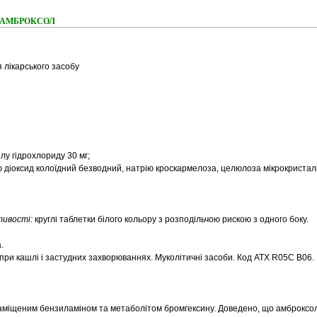
ння АМБРОКСОЛ
 лікарського засобу
лу гідрохлориду 30 мг;
ю діоксид колоїдний безводний, натрію кроскармелоза, целюлоза
мікрокристал
стивості:
круглі таблетки білого кольору з розподільчою рискою з одного боку.
.
при кашлі і застудних захворюваннях. Муколітичні засоби. Код АТХ R05C B06.
аміщеним бензиламіном та метаболітом бромгексину. Доведено, що амброксо