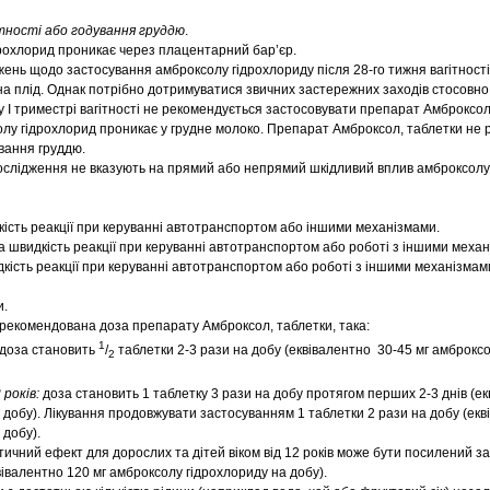
ітності або годування груддю
.
рохлорид проникає через плацентарний бар’єр.
жень щодо застосування амброксолу гідрохлориду після 28-го тижня вагітност
на плід. Однак потрібно дотримуватися звичних застережних заходів стосовно 
 у І триместрі вагітності не рекомендується застосовувати препарат Амброксол
лу гідрохлорид проникає у грудне молоко. Препарат Амброксол, таблетки не
вання груддю.
дослідження не вказують на прямий або непрямий шкідливий вплив амброксолу
кість реакції при керуванні автотранспортом або іншими механізмами.
 швидкість реакції при керуванні автотранспортом або роботі з іншими механ
кість реакції при керуванні автотранспортом або роботі з іншими механізмам
и.
рекомендована доза препарату Амброксол, таблетки, така:
1
доза становить
/
таблетки 2-3 рази на добу (еквівалентно 30-45 мг амброкс
2
 років:
доза становить 1 таблетку 3 рази на добу протягом перших 2-3 днів (ек
добу). Лікування продовжувати застосуванням 1 таблетки 2 рази на добу (екв
 добу).
тичний ефект для дорослих та дітей віком від 12 років може бути посилений з
вівалентно 120 мг амброксолу гідрохлориду на добу).