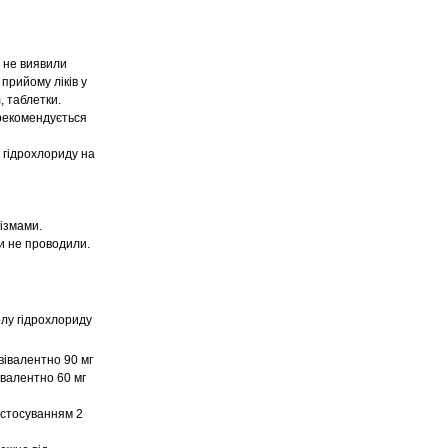
і не виявили
прийому ліків у
, таблетки.
 рекомендується
 гідрохлориду на
ізмами.
и не проводили.
олу гідрохлориду
вівалентно 90 мг
івалентно 60 мг
астосуванням 2