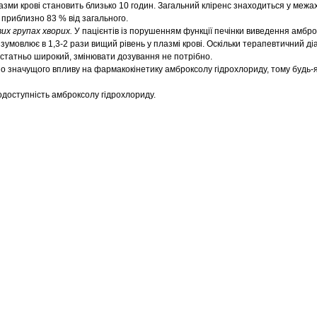
зми крові становить близько 10 годин. Загальний кліренс знаходиться у межах
 приблизно 83 % від загального.
их групах хворих.
У пацієнтів із порушенням функції печінки виведення амбр
умовлює в 1,3-2 рази вищий рівень у плазмі крові. Оскільки терапевтичний д
статньо широкий, змінювати дозування не потрібно.
чно значущого впливу на фармакокінетику амброксолу гідрохлориду, тому будь-
одоступність амброксолу гідрохлориду.