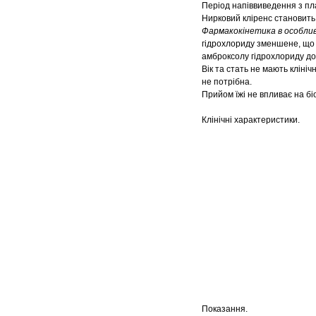
Період напіввиведення з пла
Нирковий кліренс становить
Фармакокінетика в особлив
гідрохлориду зменшене, що з
амброксолу гідрохлориду до
Вік та стать не мають кліні
не потрібна.
Прийом їжі не впливає на бі
Клінічні характеристики.
Показання.