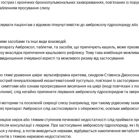
 гострих і хронічних бронхопульмональних захворюваннях, пов’язаних із по
лабленням просування слизу.
вувати пацієнтам з відомою гіперчутливістю до амброксолу гідрохлориду або
ими засобами та інші види взаємодій.
парату Амброксол, таблетки, та засобів, що пригнічують кашель, може призв
зу внаслідок пригнічення кашльового рефлексу. Тому така комбінація можлива 
іввідношення очікуваної користі та можливого ризику від застосування.
о тяжкі ураження шкіри: мультиформна еритема, синдром Стівенса-Джонсона
гострий генералізований екзантематозний пустульоз, пов’язані із застосуван
 симптоми або ознаки прогресування висипання на шкірі (іноді пов×язані з п
лонки), слід негайно припинити лікування амброксолу гідрохлоридом та звер
моторики та посиленій секреції слизу (наприклад, при такому рідкісному зах
ія) препарат Амброксол слід застосовувати з обережністю, оскільки амброксо
кцією нирок або тяжким ступенем печінкової недостатності слід приймати п
після консультації з лікарем. При застосуванні амброксолу гідрохлориду, як і б
ся у печінці, а потім виводиться нирками, відбувається накопичення метаболіті
ієнтів з тяжкою нирковою недостатністю.