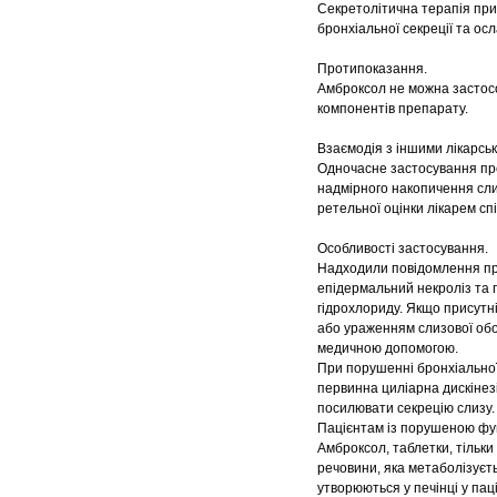
Секретолітична терапія при
бронхіальної секреції та ос
Протипоказання.
Амброксол не можна застосо
компонентів препарату.
Взаємодія з іншими лікарськ
Одночасне застосування пре
надмірного накопичення сли
ретельної оцінки лікарем сп
Особливості застосування.
Надходили повідомлення пр
епідермальний некроліз та 
гідрохлориду. Якщо присутні
або ураженням слизової обо
медичною допомогою.
При порушенні бронхіальної 
первинна циліарна дискінез
посилювати секрецію слизу.
Пацієнтам із порушеною фун
Амброксол, таблетки, тільки 
речовини, яка метаболізуєть
утворюються у печінці у пац