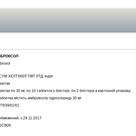
БРОКСОЛ
broxol
СУМ ХЕЛТХКЕР ПВТ ЛТД, Індія
блетки
летки по 30 мг, по 10 таблеток у блістері, по 2 блістери в картонній упаковці
аблетка містить амброксолу гідрохлориду 30 мг
/7939/01/01
обмежений, з 29.11.2017
5CB06