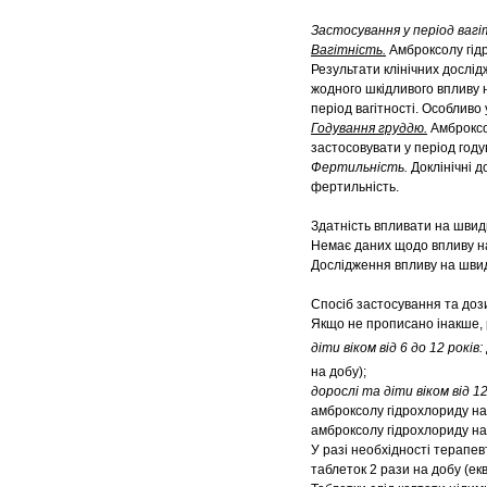
Застосування у період ваг
Вагітність.
Амброксолу гід
Результати клінічних дослід
жодного шкідливого впливу 
період вагітності. Особливо
Годування груддю.
Амброксо
застосовувати у період году
Фертильність.
Доклінічні 
фертильність.
Здатність впливати на швид
Немає даних щодо впливу на
Дослідження впливу на швид
Спосіб застосування та доз
Якщо не прописано інакше, 
діти віком від 6 до 12 років:
на добу);
дорослі та діти віком від 12
амброксолу гідрохлориду на 
амброксолу гідрохлориду на
У разі необхідності терапев
таблеток 2 рази на добу (ек