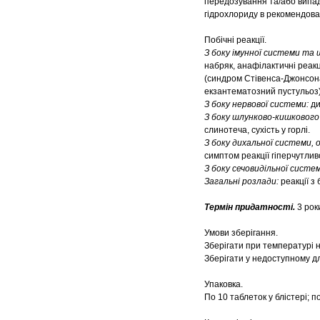
передозування та/або випад
гідрохлориду в рекомендова
Побічні реакції.
З боку імунної системи та ш
набряк, анафілактичні реакц
(синдром Стівенса-Джонсона
екзантематозний пустульоз)
З боку нервової системи:
ди
З боку шлунково-кишковог
слинотеча, сухість у горлі.
З боку дихальної системи, 
симптом реакції гіперчутлив
З боку сечовидільної систе
Загальні розлади:
реакції з 
Термін придатності.
3 рок
Умови зберігання.
Зберігати при температурі н
Зберігати у недоступному дл
Упаковка.
По 10 таблеток у блістері; п