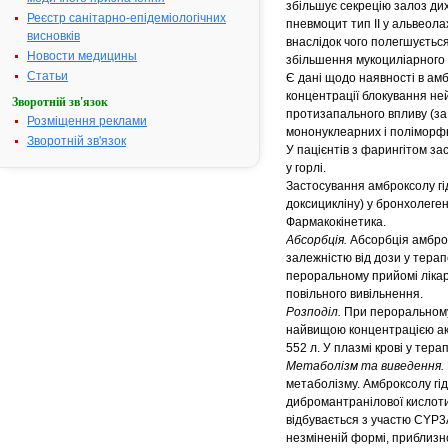
збільшує секрецію залоз ди
Реєстр санітарно-епідеміологічних
пневмоцит тип ІІ у альвеола
висновків
внаслідок чого полегшується
Новости медицины
збільшення мукоциліарного 
Статьи
Є дані щодо наявності в ам
концентрації блокування ней
Зворотній зв'язок
протизапального впливу (за
Розміщення реклами
мононуклеарних і поліморфн
Зворотній зв'язок
У пацієнтів з фарингітом з
у горлі.
Застосування амброксолу гі
доксицикліну) у бронхолеген
Фармакокінетика.
Абсорбція.
Абсорбція амброк
залежністю від дози у терап
пероральному прийомі лікар
повільного вивільнення.
Розподіл.
При пероральному 
найвищою концентрацією акт
552 л. У плазмі крові у тер
Метаболізм та виведення.
метаболізму. Амброксолу гі
дибромантранілової кислоти
відбувається з участю CYP3
незміненій формі, приблиз