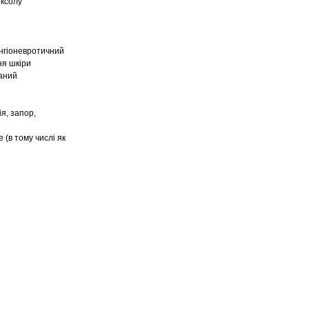
оксолу
ангіоневротичний
ня шкіри
ваний
ія, запор,
 (в тому числі як