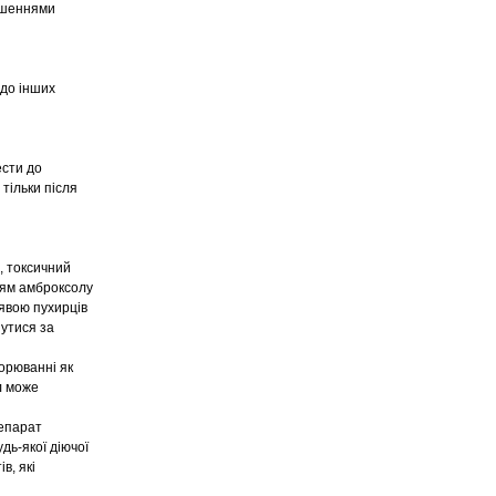
рушеннями
 до інших
ести до
тільки після
, токсичний
ням амброксолу
оявою пухирців
нутися за
ворюванні як
л може
репарат
удь-якої діючої
в, які