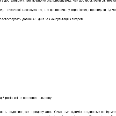
и з достатньою кількістю рідини (наприклад вода, чай або фруктовий сік) неза
о тривалості застосування, але довготривалу терапію слід проводити під м
застосовувати довше 4-5 днів без консультації з лікарем.
д 6 років, які не переносять сиропу.
лень щодо випадків передозування. Симптоми, відомі з поодиноких повідомл