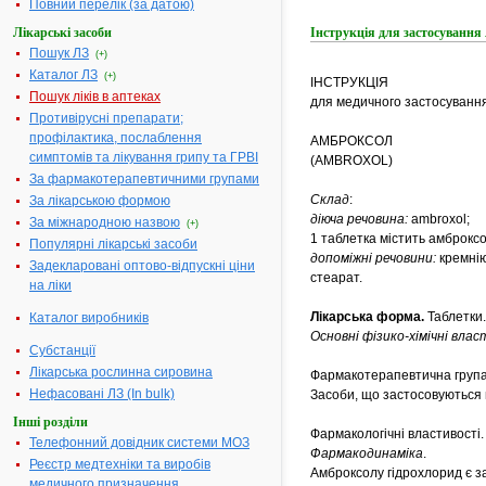
Повний перелік (за датою)
Лікарські засоби
Інструкція для застосува
Пошук ЛЗ
(+)
Каталог ЛЗ
(+)
ІНСТРУКЦІЯ
Пошук ліків в аптеках
для медичного застосування
Противірусні препарати;
профілактика, послаблення
АМБРОКСОЛ
симптомів та лікування грипу та ГРВІ
(AMBROXOL)
За фармакотерапевтичними групами
Склад
:
За лікарською формою
діюча речовина:
ambroxol;
За міжнародною назвою
(+)
1 таблетка містить амброксо
Популярні лікарські засоби
допоміжні речовини:
кремні
Задекларовані оптово-відпускні ціни
стеарат.
на ліки
Лікарська форма.
Таблетки.
Каталог виробників
Основні фізико-хімічні вла
Субстанції
Лікарська рослинна сировина
Фармакотерапевтична група
Нефасовані ЛЗ (In bulk)
Засоби, що застосовуються 
Інші розділи
Фармакологічні властивості.
Телефонний довідник системи МОЗ
Фармакодинаміка
.
Реєстр медтехніки та виробів
Амброксолу гідрохлорид є з
медичного призначення