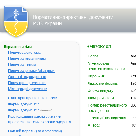
Нормативна база
АМБРОКСОЛ
Пошукова система
Назва:
АМ
Пошук за видавником
Міжнародна
Am
Пошук за типом
непатентована назва:
Пошук за роками/місяцями
Виробник:
КУ
Останні надходження
Популярні документи
Лікарська форма:
Та
Міжнародні документи
Форма випуску:
таб
Санітарні правила та норми
Діючі речовини:
1 т
Форми документів
Номер реєстраційного
UA
Форми документів
(накази)
посвідчення:
Кваліфікаційні характеристики
Термін дії посвідчення:
не
професій системи охорони здоров'я
АТ код:
R0
Повний перелік (за алфавітом)