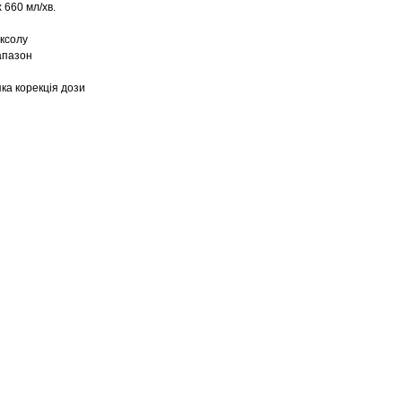
 660 мл/хв.
оксолу
іапазон
яка корекція дози