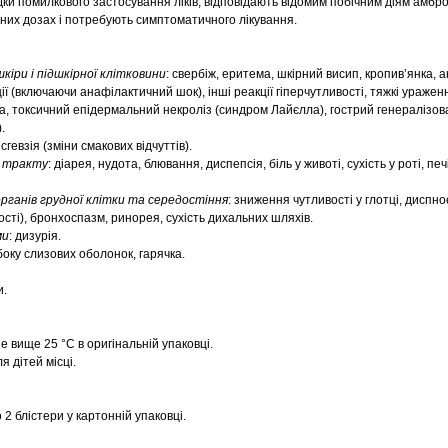
ки помилкового застосування ліків, відповідають відомим побічним діям амбр
них дозах і потребують симптоматичного лікування.
кіри і підшкірної клітковини
: свербіж, еритема, шкірний висип, кропив’янка, 
ії (включаючи анафілактичний шок), інші реакції гіперчутливості, тяжкі уражен
, токсичний епідермальний некроліз (синдром Лайєлла), гострий генералізо
.
сгевзія (зміни смакових відчуттів).
о тракту
: діарея, нудота, блювання, диспепсія, біль у животі, сухість у роті, печ
органів грудної клітки та середостіння
: зниження чутливості у глотці, диспное
ості), бронхоспазм, ринорея, сухість дихальних шляхів.
ми
: дизурія.
боку слизових оболонок, гарячка.
и.
е вище 25 °С в оригінальній упаковці.
я дітей місці.
о 2 блістери у картонній упаковці.