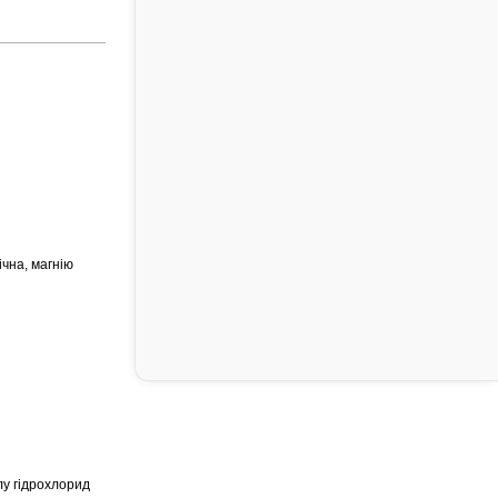
ічна, магнію
лу гідрохлорид