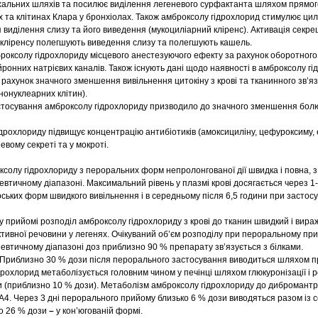
хальних шляхів та посилює виділення легеневого сурфактанта шляхом прямог
х та клітинах Клара у бронхіолах. Також амброксолу гідрохлорид стимулює цил
 виділення слизу та його виведення (мукоциліарний кліренс). Активація секреці
кліренсу полегшують виведення слизу та полегшують кашель.
броксолу гідрохлориду місцевого анестезуючого ефекту за рахунок оборотного 
ронних натрієвих каналів. Також існують дані щодо наявності в амброксолу г
 рахунок значного зменшення вивільнення цитокіну з крові та тканинного зв’я
онуклеарних клітин).
астосування амброксолу гідрохлориду призводило до значного зменшення болю
дрохлориду підвищує концентрацію антибіотиків (амоксициліну, цефуроксиму,
евому секреті та у мокроті.
солу гідрохлориду з пероральних форм непролонгованої дії швидка і повна, з
евтичному діапазоні. Максимальний рівень у плазмі крові досягається через 1
ських форм швидкого вивільнення і в середньому після 6,5 години при застос
прийомі розподіл амброксолу гідрохлориду з крові до тканин швидкий і вира
ивної речовини у легенях. Очікуваний об’єм розподілу при пероральному при
апевтичному діапазоні доз приблизно 90 % препарату зв’язується з білками.
Приблизно 30 % дози після перорального застосування виводиться шляхом 
дрохлорид метаболізується головним чином у печінці шляхом глюкуронізації і
 (приблизно 10 % дози). Метаболізм амброксолу гідрохлориду до дибромантр
A4. Через 3 дні перорального прийому близько 6 % дози виводяться разом із 
но 26 % дози
–
у кон’югованій формі.