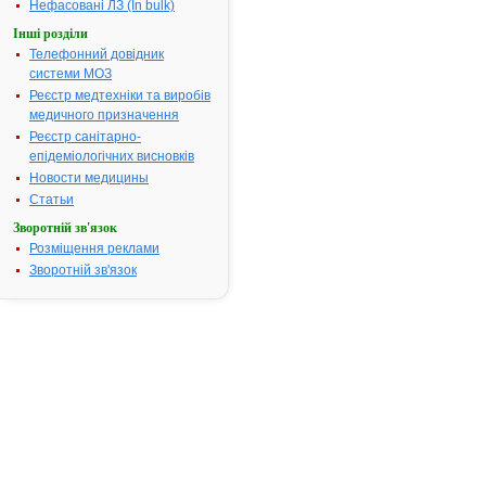
АТ код:
M01AX
Нефасовані ЛЗ (In bulk)
Інші розділи
Телефонний довідник
Інструкція
системи МОЗ
для
Реєстр медтехніки та виробів
застосування
медичного призначення
АРТРОН®
КОМПЛЕКС
Реєстр санітарно-
епідеміологічних висновків
Новости медицины
IНСТРУКЦIЯ
Статьи
для
медичного
Зворотній зв'язок
застосування
Розміщення реклами
лікарського
Зворотній зв'язок
засобу
®
АРТРОН
КОМПЛЕКС
Склад:
діюча
речовина:
хондроїтину
сульфат,