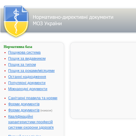
Нормативна база
АРТРОН®
КОМПЛЕКС
Пошукова система
Пошук за видавником
Назва:
АРТРОН®
Пошук за типом
КОМПЛЕКС
Пошук за роками/місяцями
Міжнародна
Comb drug
Останні надходження
непатентована
Популярні документи
назва:
Міжнародні документи
Виробник:
Юніфарм, Інк.,
США
Санітарні правила та норми
Форми документів
Лікарська
Таблетки,
форма:
вкриті
Форми документів
(накази)
оболонкою
Кваліфікаційні
характеристики професій
Форма випуску:
таблетки,
системи охорони здоров'я
вкриті
оболонкою, по