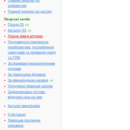
Повний перелік (за
10 таблеток у
алфавітом)
блістері; по 1
Повний перелік (за датою)
блістеру в
коробці; по 30,
Лікарські засоби
або 60, по 100,
Пошук ЛЗ
(+)
по 120
Каталог ЛЗ
(+)
таблеток у
Пошук ліків в аптеках
флаконі; по 1
Противірусні препарати;
флакону в
профілактика, послаблення
коробці
симптомів та лікування грипу
Діючі
1 таблетка
та ГРВІ
речовини:
містить
За фармакотерапевтичними
хондроїтину
групами
сульфату
За лікарською формою
натрію 500 мг,
За міжнародною назвою
(+)
глюкозаміну
Популярні лікарські засоби
гідрохлориду
Задекларовані оптово-
500 мг
відпускні ціни на ліки
Номер
UA/12960/01/01
реєстраційного
Каталог виробників
посвідчення:
Субстанції
Термін дії
необмежений,
Лікарська рослинна
посвідчення:
з 21.03.2018
сировина