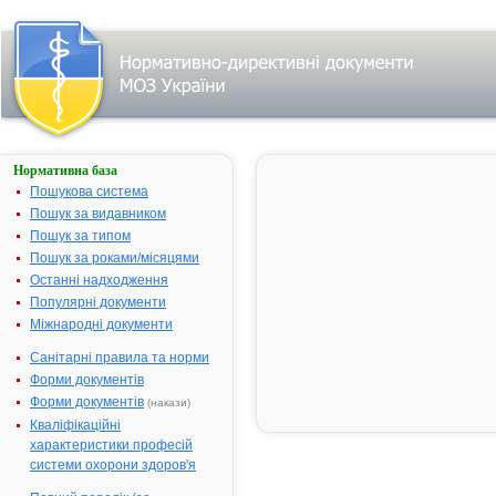
Нормативна база
ГЕНТАМІЦИНУ
СУЛЬФАТ-
Пошукова система
ДАРНИЦЯ
Пошук за видавником
Пошук за типом
Назва:
ГЕНТАМІЦИНУ
Пошук за роками/місяцями
СУЛЬФАТ-
ДАРНИЦЯ
Останні надходження
Популярні документи
Міжнародна
Gentamicin
Міжнародні документи
непатентована
назва:
Санітарні правила та норми
Виробник:
ПрАТ
Форми документів
"Фармацевтична
Форми документів
(накази)
фірма
Кваліфікаційні
"Дарниця",
характеристики професій
Україна
системи охорони здоров'я
Лікарська
Розчин для