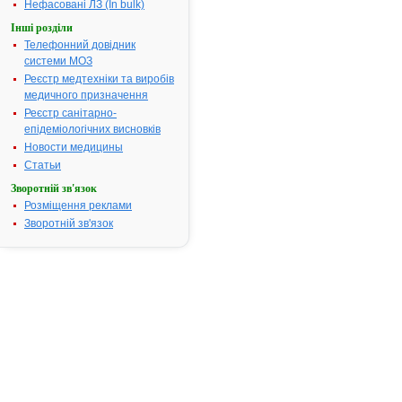
Нефасовані ЛЗ (In bulk)
Інструкція для
Інші розділи
застосування
Телефонний довідник
ГЕНТАМІЦИНУ
системи МОЗ
СУЛЬФАТ-
ДАРНИЦЯ
Реєстр медтехніки та виробів
медичного призначення
Реєстр санітарно-
ІНСТРУКЦІЯ
епідеміологічних висновків
для
Новости медицины
медичного
Статьи
застосування
лікарського
Зворотній зв'язок
засобу
Розміщення реклами
Зворотній зв'язок
Гентаміцину
сульфат-
Дарниця
(Gentamicin
sulfat-
Darnitsa)
Склад:
діюча
речовина: