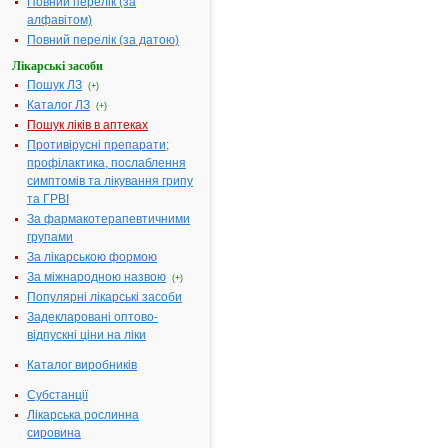
форма:
ін'єкцій
Повний перелік (за
алфавітом)
Форма випуску:
розчин для
Повний перелік (за датою)
ін'єкцій, 40 мг/
мл, по 2 мл в
Лікарські засоби
ампулі; по 5
Пошук ЛЗ
(+)
ампул в у
Каталог ЛЗ
(+)
контурній
Пошук ліків в аптеках
чарунковій
Противірусні препарати;
упаковці; по 2
профілактика, послаблення
контурні
симптомів та лікування грипу
чарункові
та ГРВІ
упаковки в пачці
За фармакотерапевтичними
Діючі
1 мл розчину
групами
речовини:
містить
За лікарською формою
гентаміцину
За міжнародною назвою
(+)
сульфату 40 мг
Популярні лікарські засоби
Номер
UA/6256/01/01
Задекларовані оптово-
реєстраційного
відпускні ціни на ліки
посвідчення:
Каталог виробників
Термін дії
необмежений, з
посвідчення:
28.04.2017
Субстанції
АТ код:
J01GB03
Лікарська рослинна
сировина