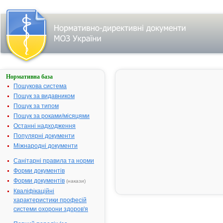
Нормативна база
КАПТОПРЕС-
ДАРНИЦЯ
Пошукова система
Пошук за видавником
Назва:
КАПТОПРЕС-
Пошук за типом
ДАРНИЦЯ
Пошук за роками/місяцями
Міжнародна
Captopril and
Останні надходження
непатентована
diuretics
Популярні документи
назва:
Міжнародні документи
Виробник:
ПрАТ
"Фармацевтична
Санітарні правила та норми
фірма "Дарниця",
Форми документів
Україна
Форми документів
(накази)
Лікарська
Таблетки
Кваліфікаційні
форма:
характеристики професій
системи охорони здоров'я
Форма випуску:
таблетки, по 10
таблеток у