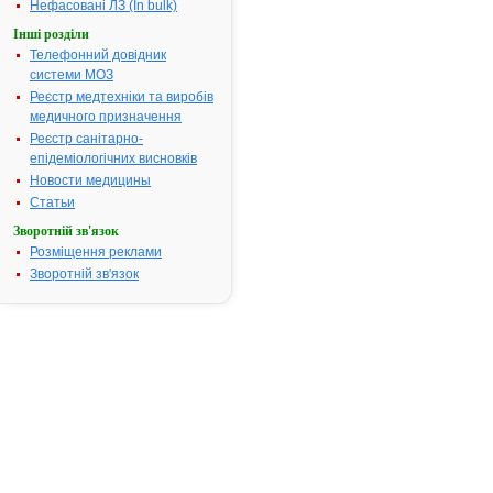
Нефасовані ЛЗ (In bulk)
Інші розділи
Телефонний довідник
ІНСТРУКЦІЯ
системи МОЗ
для
Реєстр медтехніки та виробів
медичного
медичного призначення
застосування
Реєстр санітарно-
лікарського
епідеміологічних висновків
засобу
Новости медицины
Статьи
КАПТОПРЕС-
Зворотній зв'язок
ДАРНИЦЯ
Розміщення реклами
Зворотній зв'язок
(CAPTOPRES-
DARNITSA)
Склад:
діючі
речовини:
captopril,
hydrochlorothiazide;