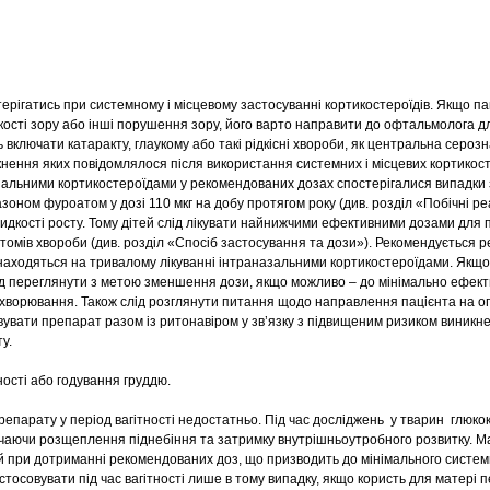
рігатись при системному і місцевому застосуванні кортикостероїдів. Якщо пац
кості зору або інші порушення зору, його варто направити до офтальмолога д
 включати катаракту, глаукому або такі рідкісні хвороби, як центральна сероз
нення яких повідомлялося після використання системних і місцевих кортикост
азальними кортикостероїдами у рекомендованих дозах спостерігалися випадки 
зоном фуроатом у дозі 110 мкг на добу протягом року (див. розділ «Побічні реа
идкості росту. Тому дітей слід лікувати найнижчими ефективними дозами для
омів хвороби (див. розділ «Спосіб застосування та дози»). Рекомендується 
 знаходяться на тривалому лікуванні інтраназальними кортикостероїдами. Якщо
ід переглянути з метою зменшення дози, якщо можливо – до мінімально ефект
ворювання. Також слід розглянути питання щодо направлення пацієнта на ог
увати препарат разом із ритонавіром у зв’язку з підвищеним ризиком виникн
у.
ності або годування груддю.
епарату у період вагітності недостатньо. Під час досліджень у тварин глюко
чаючи розщеплення піднебіння та затримку внутрішньоутробного розвитку. М
 при дотриманні рекомендованих доз, що призводить до мінімального систем
тосовувати під час вагітності лише в тому випадку, якщо користь для матері