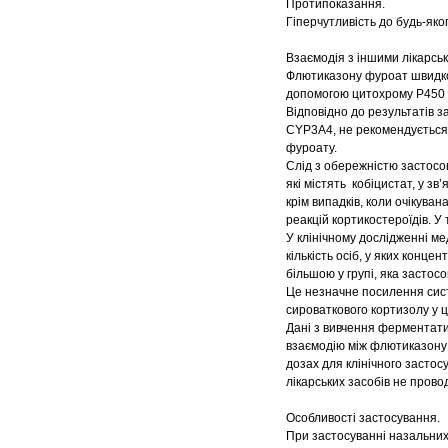
Протипоказання.
Гіперчутливість до будь-як
Взаємодія з іншими лікарськ
Флютиказону фуроат швидко
допомогою цитохрому Р450 
Відповідно до результатів 
CYP3A4, не рекомендується 
фуроату.
Слід з обережністю застосо
які містять кобіцистат, у зв
крім випадків, коли очікув
реакцій кортикостероїдів. У
У клінічному дослідженні м
кількість осіб, у яких конц
більшою у групі, яка застосо
Це незначне посилення сист
сироваткового кортизолу у ц
Дані з вивчення ферментатив
взаємодію між флютиказону
дозах для клінічного застос
лікарських засобів не прово
Особливості застосування.
При застосуванні назальних