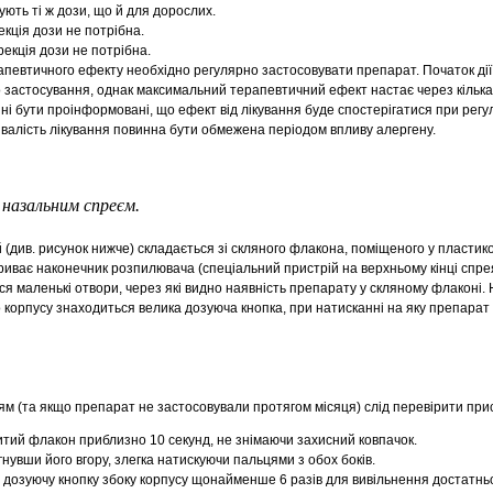
ють ті ж дози, що й для дорослих.
екція дози не потрібна.
екція дози не потрібна.
певтичного ефекту необхідно регулярно застосовувати препарат. Початок дії
 застосування, однак максимальний терапевтичний ефект настає через кілька 
инні бути проінформовані, що ефект від лікування буде спостерігатися при рег
ивалість лікування повинна бути обмежена періодом впливу алергену.
назальним спреєм.
(див. рисунок нижче) складається зі скляного флакона, поміщеного у пластико
риває наконечник розпилювача (спеціальний пристрій на верхньому кінці спрея
я маленькі отвори, через які видно наявність препарату у скляному флаконі. 
 корпусу знаходиться велика дозуюча кнопка, при натисканні на яку препарат
 (та якщо препарат не застосовували протягом місяця) слід перевірити прис
итий флакон приблизно 10 секунд, не знімаючи захисний ковпачок.
гнувши його вгору, злегка натискуючи пальцями з обох боків.
дозуючу кнопку збоку корпусу щонайменше 6 разів для вивільнення достатньої