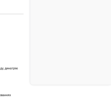
ду, динатрію
рюваннях