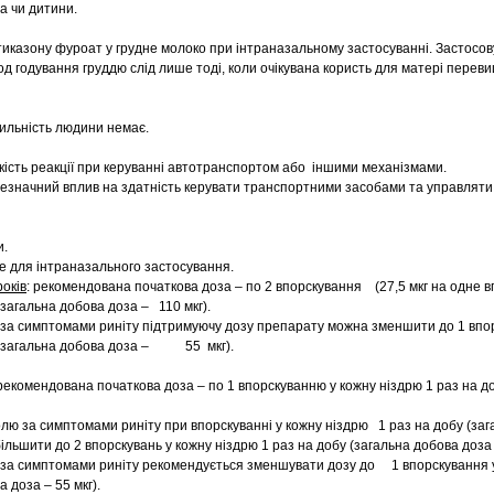
а чи дитини.
иказону фуроат у грудне молоко при інтраназальному застосуванні. Застосо
д годування груддю слід лише тоді, коли очікувана користь для матері пере
ильність людини немає.
кість реакції при керуванні автотранспортом або іншими механізмами.
незначний вплив на здатність керувати транспортними засобами та управлят
и.
е для інтраназального застосування.
років
: рекомендована початкова доза – по 2 впорскування (27,5 мкг на одне в
(загальна добова доза – 110 мкг).
 за симптомами риніту підтримуючу дозу препарату можна зменшити до 1 впо
у (загальна добова доза – 55 мкг).
екомендована початкова доза – по 1 впорскуванню у кожну ніздрю 1 раз на до
олю за симптомами риніту при впорскуванні у кожну ніздрю 1 раз на добу (за
більшити до 2 впорскувань у кожну ніздрю 1 раз на добу (загальна добова доза –
 за симптомами риніту рекомендується зменшувати дозу до 1 впорскування у
 доза – 55 мкг).