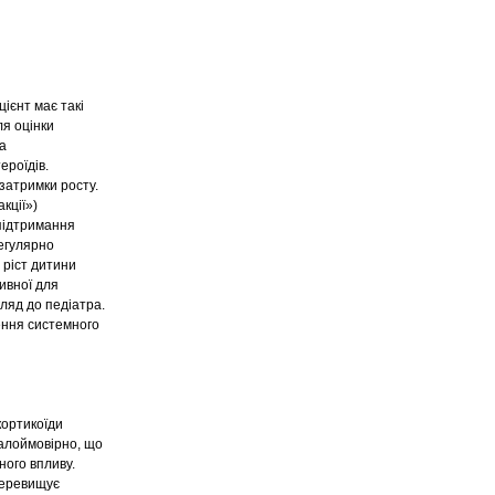
ієнт має такі
ля оцінки
на
ероїдів.
затримки росту.
кції»)
 підтримання
регулярно
 ріст дитини
ивної для
ляд до педіатра.
ення системного
кортикоїди
алоймовірно, що
ного впливу.
 перевищує