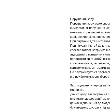
Порушення зору
Порушення зору може спосте
симптоми, як порушення чіт
можливих причин, які можуть
хоріоретинопатія, про виник
При лікуванні дітей інтран
При лікуванні дітей флютика
спостерігалася затримка шв
адекватного контролю симпт
перевіряти зріст дітей, які
сповільнюється, терапію сл
контролю за симптомами зах
Не рекомендується застосов
впливу флютиказону фуроат
Застосування у період вагіт
Вагітність
Даних щодо застосування пр
викликали деформації, вклю
це має відношення до людей
Флутиказону фуроат слід зас