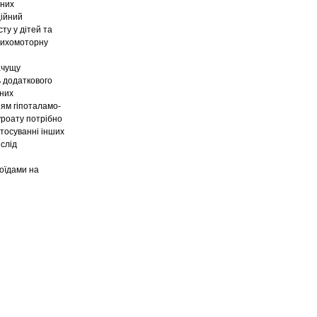
ьних
ційний
ту у дітей та
психомоторну
ачущу
ь додаткового
ьних
ням гіпоталамо-
уроату потрібно
стосуванні інших
 слід
роїдами на