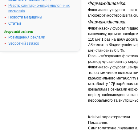
Фармакодинаміка.
Реєстр санітарно-епідеміологічних
Флютиказону фуроат – синт
висновків
глюкокортикостероїдів та 
Новости медицины
Фармакокінетика.
Статьи
Флютиказону фуроат піддаєт
Зворотній зв'язок
кишечнику, що має наслідко
Розміщення реклами
110 мкг 1 раз на добу досяг
Зворотній зв'язок
Абсолютна біодоступність ф
мкг) становить 0,5 %.
Рівень зв’язування флютика
розподілу становить у сере
Флютиказону фуроат швидк
головним чином шляхом печ
карбоксильного метаболіту 
метаболіту 17β-карбоксильн
фекаліями з ознаками екскр
період напіввиведення стано
перорального та внутрішньо
Клінічні характеристики.
Показання.
Симптоматичне лікування ал