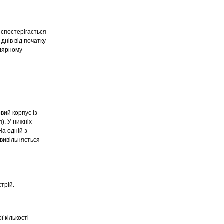
 спостерігається
днів від початку
улярному
вий корпус із
). У нижніх
На одній з
 вивільняється
трій.
 кількості