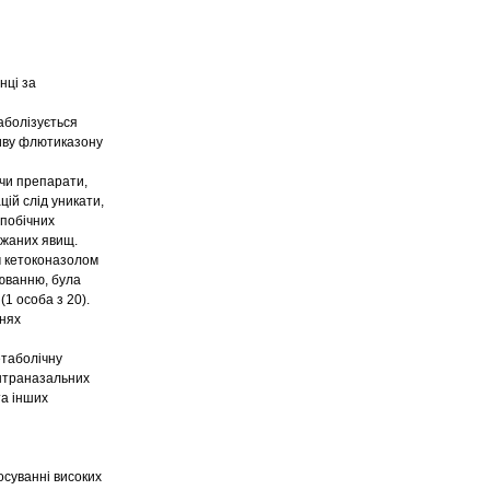
нці за
аболізується
ливу флютиказону
чи препарати,
цій слід уникати,
 побічних
ажаних явищ.
м кетоконазолом
рюванню, була
(1 особа з 20).
внях
етаболічну
інтраназальних
та інших
осуванні високих