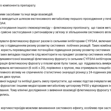
ого компонента препарату.
ими засобами та інші види взаємодій.
 виводиться шляхом екстенсивного метаболізму першого проходження у печі
3А4.
застосування іншого глюкокортикоїду – флютиказону пропіонату, що також мет
сумісне застосування з ритонавіром у зв’язку зі збільшенням системного вп
вувати флютиказону фуроат разом із сильними інгібіторами CYP3A4, включаю
’язку з підвищенням ризику розвитку системних побічних реакцій. Таких комбіна
ана користь перевищуватиме потенційне підвищення ризику розвитку системних
 таких випадках пацієнтів слід моніторити на предмет розвитку системних неб
едикаментозної взаємодії флютиказону фуроату із сильним CYP3A4-інгібіторо
ентрація флютиказону фуроату у плазмі крові була такою, що піддавалась вимі
вувала кетоконазол (6 осіб з 20), порівняно з групою, яка отримувала плацебо 
емного впливу не спричиняло статистично значущої різниці у 24-годинних рі
их двох групах.
ної індукції та інгібіції дають змогу припустити, що немає підстав очікувати м
 фуроатом і іншими медіаторами метаболізму цитохрому Р450 у відповідних 
ування. Тому клінічні дослідження з вивчення взаємодії флютиказону фуроату 
дились.
 кортикостероїдів можливе виникнення системного ефекту, особливо при заст