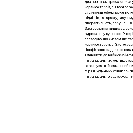
доз протягом тривалого час
кортикостероїдів, і варіює з
системний ефект може включ
підлітків, катаракту, глаук
гіперактивність, порушення с
Застосування вищих за реко
адреналову супресію. У пері
застосування системних сте
кортикостероїдів. Застосува
гіпофізарно-наднирковозало
зменшити до найнижчої ефек
інтраназальних кортикостеро
враховувати їх загальний с
У разі будь-яких ознак приг
інтраназальне застосуванн