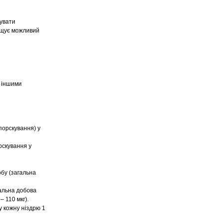
вувати
вищує можливий
и іншими
порскування) у
рскування у
бу (загальна
гальна добова
 110 мкг).
 кожну ніздрю 1