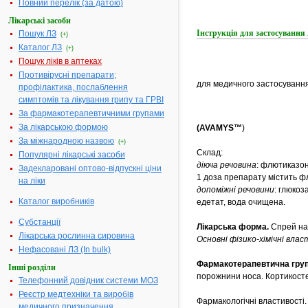
Повний перелік (за датою)
Лікарські засоби
Інструкція для застосуван
Пошук ЛЗ
(+)
Каталог ЛЗ
(+)
Пошук ліків в аптеках
Противірусні препарати;
для медичного застосування
профілактика, послаблення
симптомів та лікування грипу та ГРВІ
За фармакотерапевтичними групами
За лікарською формою
(AVAMYS™
)
За міжнародною назвою
(+)
Склад:
Популярні лікарські засоби
діюча речовина
: флютиказо
Задекларовані оптово-відпускні ціни
1 доза препарату містить ф
на ліки
допоміжні речовини
: глюкоз
Каталог виробників
едетат, вода очищена.
Субстанції
Лікарська форма.
Спрей на
Лікарська рослинна сировина
Основні фізико-хімічні вла
Нефасовані ЛЗ (In bulk)
Фармакотерапевтична гру
Інші розділи
порожнини носа. Кортикосте
Телефонний довідник системи МОЗ
Реєстр медтехніки та виробів
Фармакологічні властивості.
медичного призначення