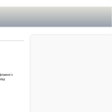
флаконі з
обці