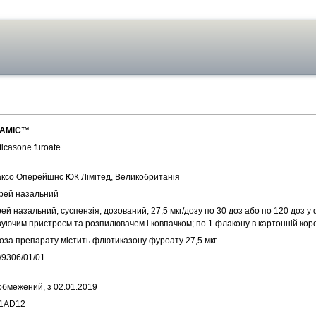
АМІС™
ticasone furoate
аксо Оперейшнс ЮК Лімітед, Великобританія
рей назальний
ей назальний, суспензія, дозований, 27,5 мкг/дозу по 30 доз або по 120 доз у 
зуючим пристроєм та розпилювачем і ковпачком; по 1 флакону в картонній кор
доза препарату містить флютиказону фуроату 27,5 мкг
/9306/01/01
обмежений, з 02.01.2019
1AD12