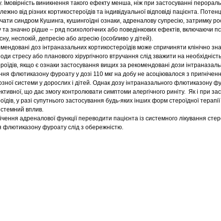
у. Імовірність виникнення такого ефекту менша, ніж при застосуванні перорал
алежно від різних кортикостероїдів та індивідуальної відповіді пацієнта. Потен
ати синдром Кушинга, кушингоїдні ознаки, адреналову супресію, затримку рос
ому та значно рідше – ряд психологічних або поведінкових ефектів, включаючи 
ну, неспокій, депресію або агресію (особливо у дітей).
мендовані доз інтраназальних кортикостероїдів може спричиняти клінічно зн
оди стресу або планового хірургічного втручання слід зважити на необхідніст
роїдів, якщо є ознаки застосування вищих за рекомендовані дози інтраназал
ння флютиказону фуроату у дозі 110 мкг на добу не асоціювалося з пригнічен
зної системи у дорослих і дітей. Однак дозу інтраназального флютиказону ф
тивної, що дає змогу контролювати симптоми алергічного риніту. Як і при за
їдів, у разі супутнього застосування будь-яких інших форм стероїдної терапії
истемний вплив.
нічення адреналової функції переводити пацієнта із системного лікування сте
я флютиказону фуроату слід з обережністю.