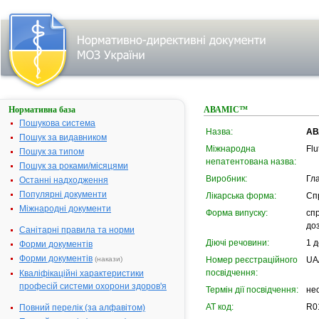
Нормативна база
АВАМІС™
Пошукова система
Назва:
АВ
Пошук за видавником
Міжнародна
Flu
Пошук за типом
непатентована назва:
Пошук за роками/місяцями
Виробник:
Гл
Останні надходження
Популярні документи
Лікарська форма:
Сп
Міжнародні документи
Форма випуску:
спр
до
Санітарні правила та норми
Діючі речовини:
1 
Форми документів
Форми документів
(накази)
Номер реєстраційного
UA
посвідчення:
Кваліфікаційні характеристики
професій системи охорони здоров'я
Термін дії посвідчення:
не
АТ код:
R0
Повний перелік (за алфавітом)