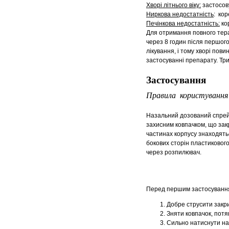
Хворі літнього віку:
застосову
Ниркова недостатність
: кор
Печінкова недостатність:
кор
Для отримання повного тера
через 8 годин після першого
лікування, і тому хворі пов
застосуванні препарату. Тр
Застосування
Правила користування 
Назальний дозований спрей 
захисним ковпачком, що зак
частинах корпусу знаходятьс
бокових сторін пластикового
через розпилювач.
Перед першим застосуванням
Добре струсити закр
Зняти ковпачок, потя
Сильно натиснути на 