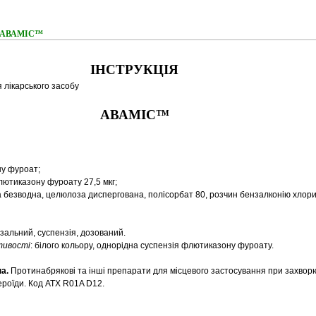
ня АВАМІС™
ІНСТРУКЦІЯ
 лікарського засобу
АВАМІС™
ну фуроат;
лютиказону фуроату 27,5 мкг;
а безводна, целюлоза диспергована, полісорбат 80, розчин бензалконію хлори
зальний, суспензія, дозований.
стивості
: білого кольору, однорідна суспензія флютиказону фуроату.
па.
Протинабрякові та інші препарати для місцевого застосування при захво
роїди. Код ATХ R01A D12.