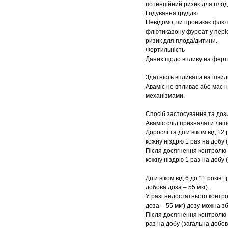
потенційний ризик для плод
Годування груддю
Невідомо, чи проникає флют
флютиказону фуроат у періо
ризик для плода/дитини.
Фертильність
Даних щодо впливу на ферт
Здатність впливати на швид
Аваміс не впливає або має 
механізмами.
Спосіб застосування та доз
Аваміс слід призначати лиш
Дорослі та діти віком від 12 
кожну ніздрю 1 раз на добу 
Після досягнення контролю
кожну ніздрю 1 раз на доб
Діти віком від 6 до 11 років:
р
добова доза – 55 мкг).
У разі недостатнього контр
доза – 55 мкг) дозу можна з
Після досягнення контролю
раз на добу (загальна добова