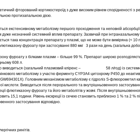
етичний фторований кортикостероїд з дуже високим рівнем спорідненості з 
сильною протизапальною дією.
ься екстенсивному метаболізму першого проходження та неповній абсорбції у
м дуже незначний системний вплив препарату. Зазвичай при інтраназальному
ається така концентрація препарату у плазмі, що не може бути виміряна (< 10 п
лютиказону фуроату при застосуванні 880 мкг 3 рази на день (загальна добо
зону фуроату з білками плазми – більше 99 %. Препарат широко розподіляєть
дньому 608 л.
о виводиться (загальний плазмовий кліренс – 58 л/год) із системної
інкового метаболізму з участю ферменту CYP3A4 цитохрому P450 до неактив
(GW694301X). Головним механізмом метаболізму є гідроліз S-флюорометил ка
ої кислоти. Виводиться після перорального та внутрішньовенного застосуван
еції флютиказону фуроату та його метаболітів у жовчі. Після внутрішньовенно
вить 15,1 години. Рівень екскреції із сечею становить приблизно 1 % та 2 % п
венного застосування відповідно.
ергічних ринітів.