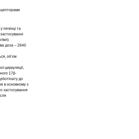
рецепторами
 печінці та
 застосуванні
г/мл).
ва доза – 2640
ся, об’єм
 циркуляції,
ного 17β-
рботіоату до
ня в основному з
го застосування
ісля