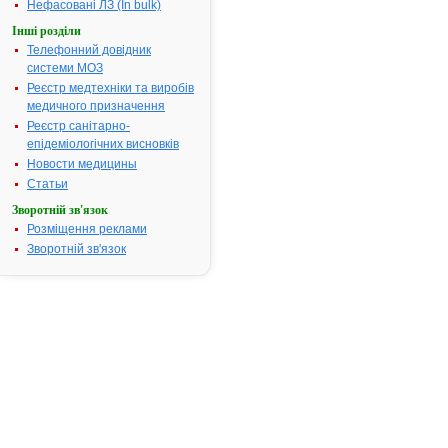
Нефасовані ЛЗ (In bulk)
ІНСТРУКЦІЯ
Інші розділи
для
Телефонний довідник
медичного
системи МОЗ
застосування
Реєстр медтехніки та виробів
лікарського
медичного призначення
засобу
Реєстр санітарно-
епідеміологічних висновків
АЗТЕК
Новости медицины
(AZTEK)
Статьи
Склад:
Зворотній зв'язок
діюча
Розміщення реклами
речовина:
Зворотній зв'язок
азитроміцин;
1
таблетка
містить
азитроміцину
дигідрату
еквівалентно
азитроміцину
250
мг
або