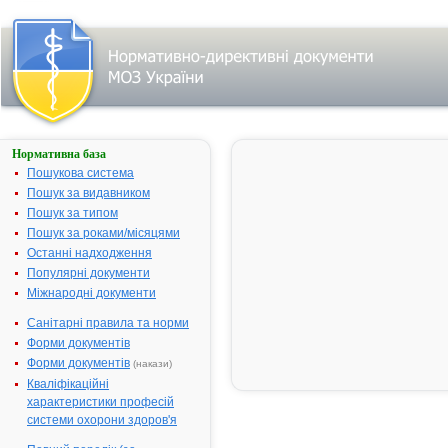
Нормативна база
АЗТЕК
Пошукова система
Назва:
АЗТЕК
Пошук за видавником
Міжнародна
Azithromycin
Пошук за типом
непатентована
Пошук за роками/місяцями
назва:
Останні надходження
Виробник:
ФДС Лімітед,
Популярні документи
Індія
Міжнародні документи
Лікарська
Таблетки
Санітарні правила та норми
форма:
Форми документів
Форма випуску:
таблетки,
Форми документів
(накази)
вкриті
Кваліфікаційні
плівковою
характеристики професій
оболонкою,
системи охорони здоров'я
по 500 мг по 3
таблеток у