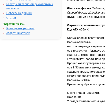
полівініловий спирт, тальк, 
Реєстр санітарно-епідеміологічних
висновків
Лікарська форма.
Таблетки,
Основні фізико-хімічні влас
Новости медицины
круглої форми з двоопукло
Статьи
Зворотній зв'язок
Фармакотерапевтична груп
Розміщення реклами
Код АТХ
А05А Х.
Зворотній зв'язок
Фармакологічні властивості.
Фармакодинаміка.
Алохол покращує секреторну
жовчних кислот; підвищує ос
води та електролітів; прис
інтенсивність запального п
Процес холатоутворення відб
жовчі. Збільшення виходу ж
травного тракту, покращує е
складу препарату, пригнічу
Фармакокінетика.
Препарат добре всмоктуєтьс
Клінічні характеристики.
Показання.
У складі комплексного лікув