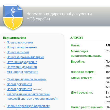
Нормативна база
АЛОХОЛ
Пошукова система
Назва:
АЛ
Пошук за видавником
Міжнародна
Co
Пошук за типом
непатентована назва:
Пошук за роками/місяцями
Виробник:
Пу
Останні надходження
фа
Популярні документи
Міжнародні документи
Лікарська форма:
Та
Форма випуску:
таб
Санітарні правила та норми
блі
Форми документів
кон
Форми документів
(накази)
Діючі речовини:
1 т
Кваліфікаційні характеристики
кис
професій системи охорони здоров'я
под
Повний перелік (за алфавітом)
Номер реєстраційного
UA