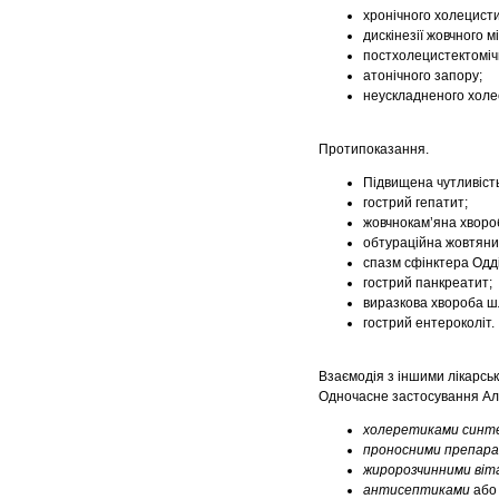
хронічного холецисти
дискінезії жовчного м
постхолецистектоміч
атонічного запору;
неускладненого холе
Протипоказання.
Підвищена чутливіст
гострий гепатит;
жовчнокам’яна хворо
обтураційна жовтяни
спазм сфінктера Одді
гострий панкреатит;
виразкова хвороба шл
гострий ентероколіт.
Взаємодія з іншими лікарськ
Одночасне застосування Ал
холеретиками
синт
проносними препар
жиророзчинними віт
антисептиками
аб