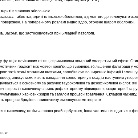
лецитин, хіноліновий жовтий (Е 104), індигокармін (Е 132).
 вкриті плівковою оболонкою.
тивості:
таблетки, вкриті плівковою оболонкою, від жовтого до зеленувато-жов
ю поверхнею. На поперечному розламі видно ядро, оточене шаром оболонки.
а.
Засоби, що застосовуються при біліарній патології.
 функцію печінкових клітин, спричиняючи помірний холеретичний ефект. Ст
мотичний градієнт між жовчю і кров’ю, що зумовлює збільшення фільтрації у жо
корює потік жовчі жовчними шляхами, запобігаючи поширенню інфекції і зменш
роцесу; знижує можливість випадання холестерину в осад із наступним утворе
увається в основному за рахунок таурохолевої та дезоксихолевої кислот, які м
овчі в просвіт кишечнику сприяє рефлекторному підвищенню секреторної та рух
мульгування харчових жирів та загалом процеси травлення. Складові часнику, 
ють процеси бродіння в кишечнику, зменшуючи метеоризм.
я в кишечнику, потім частково реабсорбується; інша частина виводиться з фе
ання: