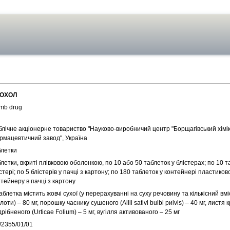
ОХОЛ
mb drug
блічне акціонерне товариство "Науково-виробничий центр "Борщагівський хімік
рмацевтичний завод", Україна
блетки
летки, вкриті плівковою оболонкою, по 10 або 50 таблеток у блістерах; по 10 т
стері; по 5 блістерів у пачці з картону; по 180 таблеток у контейнері пластиков
тейнеру в пачці з картону
аблетка містить жовчі сухої (у перерахуванні на суху речовину та кількісний вмі
лоти) – 80 мг, порошку часнику сушеного (Аlliі sativi bulbi риlvіs) – 40 мг, листя
рібненого (Urticae Fоlium) – 5 мг, вугілля активованого – 25 мг
/2355/01/01