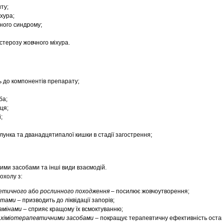
ту;
іхура;
ного синдрому;
стерозу жовчного міхура.
ь до компонентів препарату;
ба;
ця;
;
унка та дванадцятипалої кишки в стадії загострення;
ими засобами та інші види взаємодій.
охолу з:
етичного
або
рослинного походження
– посилює жовчоутворення;
атами
– призводить до ліквідації запорів;
амінами
– сприяє кращому їх всмоктуванню;
о
хіміотерапевтичними засобами
– покращує терапевтичну ефективність оста