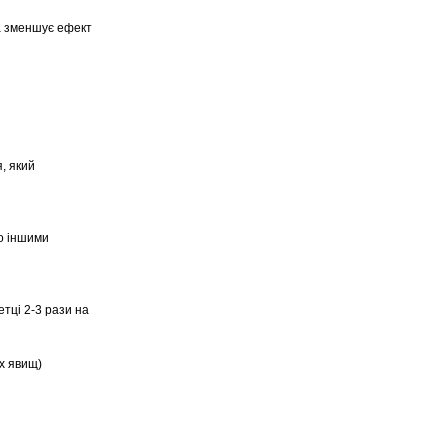
а зменшує ефект
, який
о іншими
етці 2-3 рази на
х явищ)