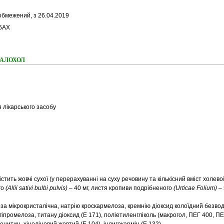
обмежений, з 26.04.2019
5AX
ня АЛОХОЛ
 лікарського засобу
істить
жовчі сухої (у перерахуванні на суху речовину та кількісний вміст холево
го
(Аlliі sativi bulbi риlvіs)
– 40 мг, листя кропиви подрібненого
(Urticae Fоlium)
– 
а мікрокристалічна, натрію кроскармелоза, кремнію діоксид колоїдний безвод
 гіпромелоза, титану діоксид (Е 171), поліетиленгліколь (макрогол, ПЕГ 400, ПЕ