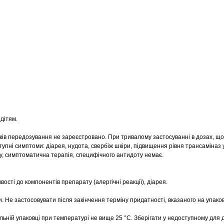
дітям.
ків передозування не зареєстровано. При тривалому застосуванні в дозах, 
упні симптоми: діарея, нудота, свербіж шкіри, підвищення рівня трансаміназ у
у, симптоматична терапія, специфічного антидоту немає.
ості до компонентів препарату (алергічні реакції), діарея.
и. Не застосовувати після закінчення терміну придатності, вказаного на упаков
льній упаковці при температурі не вище 25 °С. Зберігати у недоступному для ді