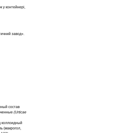
ок у контейнері,
тичний завод».
нный состав
льченные
(Urticae
д коллоидный
ь (макрогол,