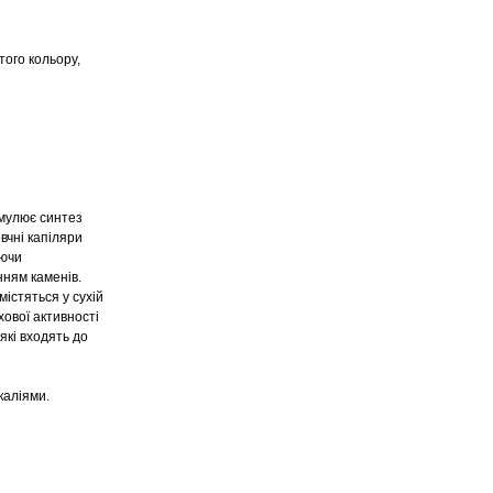
того кольору,
имулює синтез
вчні капіляри
уючи
нням каменів.
істяться у сухій
ової активності
які входять до
каліями.