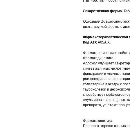
ПЕГ 400, ПЕГ 4000), поливи
Лекарственная форма.
Таб
Основные физико-химическ
цвета, круглой формы с дв
Фармакотерапевтическая г
Код АТХ
А05А Х.
Фармакологические свойств
Фармакодинамика.
Аллохол улучшает секретор
синтез желчных кислот; уве
фильтрации в желчные капи
распространение инфекции 
холестерина в осадок с по
таурохолевой и дезоксихоле
способствует рефлекторном
эмульгирование пищевых жи
препарата, угнетают проце
Фармакокинетика.
Препарат хорошо всасывает