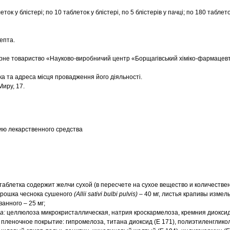
ток у блістері; по 10 таблеток у блістері, по 5 блістерів у пачці; по 180 таблет
епта.
ерне товариство «Науково-виробничий центр «Борщагівський хіміко-фармацев
 та адреса місця провадження його діяльності.
Миру, 17.
ю лекарственного средства
 таблетка содержит желчи сухой (в пересчете на сухое вещество и количестве
порошка чеснока сушеного
(Аlliі sativi bulbi риlvіs)
– 40 мг, листья крапивы изме
ванного – 25 мг;
а:
целлюлоза микрокристаллическая, натрия кроскармелоза, кремния диокси
 пленочное покрытие: гипромелоза, титана диоксид (Е 171), полиэтиленгликол