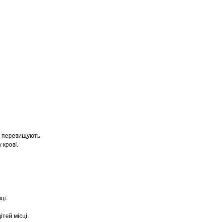
що перевищують
 крові.
ці.
тей місці.