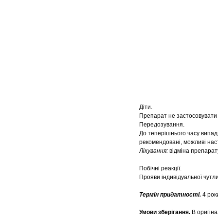
Діти.
Препарат не застосовувати 
Передозування.
До теперішнього часу випад
рекомендовані, можливі наст
Лікування:
відміна препарат
Побічні реакції.
Прояви індивідуальної чутлив
Термін придатності.
4 рок
Умови зберігання.
В оригіна