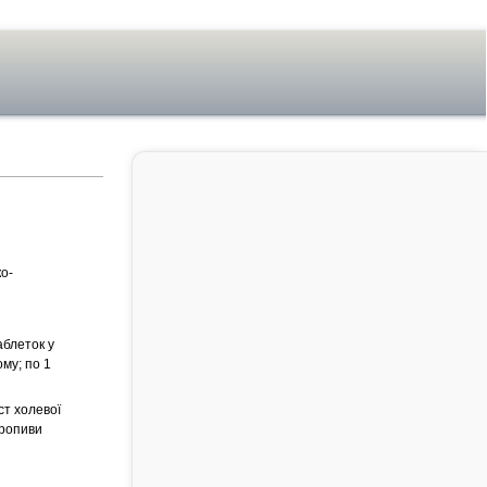
о-
аблеток у
ому; по 1
ст холевої
 кропиви