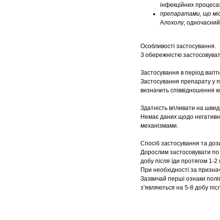
інфекційних процесах
препаратами, що міс
Алохолу; одночасний
Особливості застосування.
З обережністю застосовуват
Застосування в період вагіт
Застосування препарату у пе
визначить співвідношення к
Здатність впливати на швид
Немає даних щодо негативно
механізмами.
Спосіб застосування та доз
Дорослим застосовувати по 1
добу після їди протягом 1-2 
При необхідності за признач
Зазвичай перші ознаки полі
з’являються на 5-8 добу піс