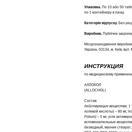
Упаковка.
По 10 або 50 табле
по 1 контейнеру в пачці.
Категорія відпуску.
Без рец
Виробник.
Публічне акціон
Місцезнаходження виробника
Україна, 03134, м. Київ, вул. 
ИНСТРУКЦИЯ
по медицинскому применени
АЛЛОХОЛ
(ALLOCHOL)
Состав:
действующие вещества:
1
холевой кислоты) – 80 мг, 
Fоlium)
– 5 мг, угля активиро
вспомогательные веществ
безводный, магния стеарат;