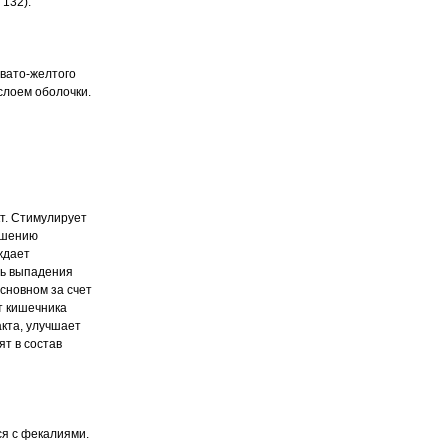
 132).
овато-желтого
слоем оболочки.
т. Стимулирует
вышению
ждает
ть выпадения
сновном за счет
т кишечника
кта, улучшает
т в состав
ся с фекалиями.