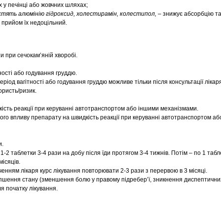
 у печінці або жовчних шляхах;
тять алюмінію гідроксид, холестирамін, колестипол, –
знижує абсорбцію т
 прийом їх недоцільний.
и при сечокам’яній хворобі.
ності або годування груддю.
ріод вагітності або годування груддю можливе тільки після консультації лікаря
ористь/ризик.
кість реакції при керуванні автотранспортом або іншими механізмами.
го впливу препарату на швидкість реакції при керуванні автотранспортом аб
и.
-2 таблетки 3-4 рази на добу після їди протягом 3-4 тижнів. Потім – по 1 табл
місяців.
енням лікаря курс лікування повторювати 2-3 рази з перервою в 3 місяці.
пшення стану (зменшення болю у правому підребер’ї, зникнення диспептични
ля початку лікування.