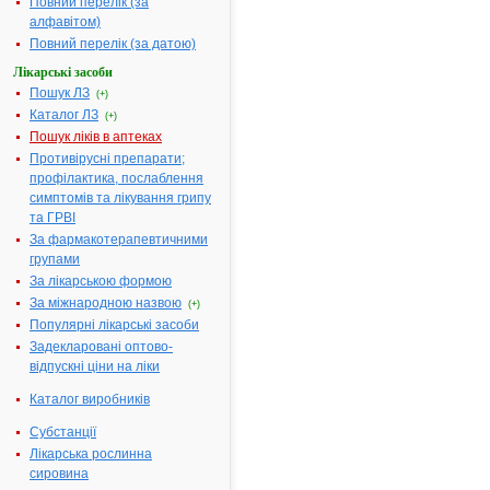
Повний перелік (за
форма:
алфавітом)
Форма випуску:
таблетки, вкриті
Повний перелік (за датою)
плівковою
оболонкою, по
Лікарські засоби
50 мг, по 10
Пошук ЛЗ
(+)
таблеток у
Каталог ЛЗ
(+)
блістері; по 1
Пошук ліків в аптеках
або 2 блістери в
Противірусні препарати;
картонній
профілактика, послаблення
коробці; по 20
симптомів та лікування грипу
таблеток у
та ГРВІ
блістері; по 1
За фармакотерапевтичними
блістеру в
групами
картонній
За лікарською формою
коробці; по 10
За міжнародною назвою
(+)
таблеток у
Популярні лікарські засоби
блістерах
Задекларовані оптово-
Діючі
1 таблетка
відпускні ціни на ліки
речовини:
містить
хлорпромазину
Каталог виробників
гідрохлориду 50
мг
Субстанції
Лікарська рослинна
Номер
UA/1118/01/02
сировина
реєстраційного