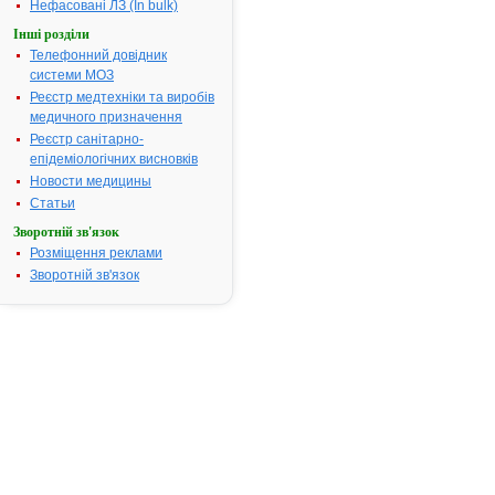
Нефасовані ЛЗ (In bulk)
посвідчення:
Термін дії
необмежений, з
Інші розділи
посвідчення:
03.04.2019
Телефонний довідник
системи МОЗ
АТ код:
N05AA01
Реєстр медтехніки та виробів
медичного призначення
Реєстр санітарно-
Інструкція
епідеміологічних висновків
для
Новости медицины
застосування
АМІНАЗИН-
Статьи
ЗДОРОВ'Я
Зворотній зв'язок
Розміщення реклами
Зворотній зв'язок
ІНСТРУКЦІЯ
для
медичного
застосування
лікарського
засобу
АМІНАЗИН-
ЗДОРОВ’Я
(AMINAZIN-
ZDOROVYE)