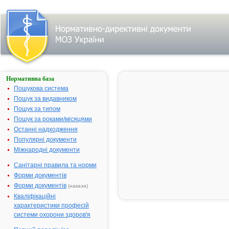
Нормативна база
АМІНАЗИН-
ЗДОРОВ'Я
Пошукова система
Пошук за видавником
Назва:
АМІНАЗИН-
Пошук за типом
ЗДОРОВ'Я
Пошук за роками/місяцями
Міжнародна
Chlorpromazine
Останні надходження
непатентована
Популярні документи
назва:
Міжнародні документи
Виробник:
Товариство з
обмеженою
Санітарні правила та норми
відповідальністю
Форми документів
"Фармацевтична
Форми документів
(накази)
компанія
Кваліфікаційні
"Здоров'я",
характеристики професій
Україна
системи охорони здоров'я
Лікарська
Таблетки