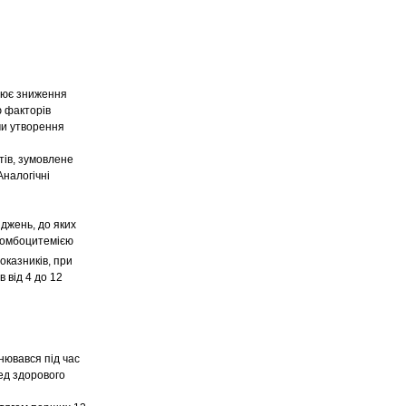
влює зниження
ю факторів
чи утворення
ів, зумовлене
Аналогічні
іджень, до яких
тромбоцитемією
показників, при
 від 4 до 12
інювався під час
ед здорового