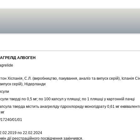
АГРЕЛІД АЛВОГЕН
grelide
тон Хіспанія, С.Л. (виробництво, пакування, аналіз та випуск серій), Іспанія С
випуск серій), Нідерланди
псули
сули тверді по 0,5 мг; по 100 капсул у пляшці; по 1 пляшці у картонній пачці
апсула тверда містить анагреліду гідрохлориду моногідрату 0,61 мг еквівален
 мг
/17240/01/01
2.02.2019 по 22.02.2024
мін дії реєстраційного посвідчення закінчився.