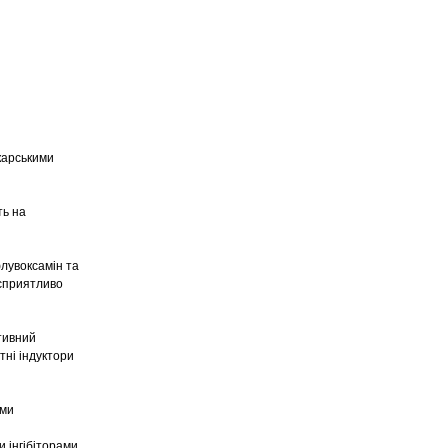
карськими
ть на
лувоксамін та
есприятливо
тивний
тні індуктори
ими
и інгібіторами