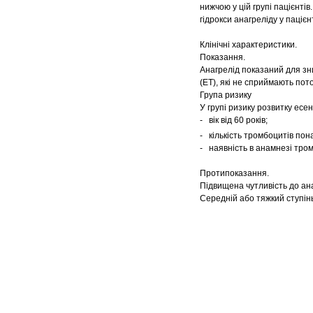
нижчою у цій групі пацієнті
гідрокси анагреліду у пацієнт
Клінічні характеристики.
Показання.
Анагрелід показаний для зн
(ЕТ), які не сприймають пот
Група ризику
У групі ризику розвитку есе
- вік від 60 років;
- кількість тромбоцитів пон
- наявність в анамнезі тром
Протипоказання.
Підвищена чутливість до ана
Середній або тяжкий ступінь