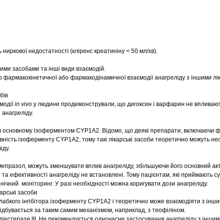
 ниркової недостатності (кліренс креатиніну < 50 мл/хв).
ими засобами та інші види взаємодій.
 фармакокінетичної або фармакодінамичної взаємодії анагреліду з іншими лі
бів
модії
in vivo
у людини продемонстрували, що дигоксин і варфарин не впливаю
 анагреліду.
в основному ізоферментом CYP1A2. Відомо, що деякі препарати, включаючи ф
ивність ізоферменту CYP1A2, тому такі лікарські засоби теоретично можуть н
іду.
омепразол, можуть зменшувати вплив анагреліду, збільшуючи його основний ак
 та ефективності анагреліду не встановлені. Тому пацієнтам, які приймають су
ічний моніторинг. У разі необхідності можна коригувати дози анагреліду.
карські засоби
слабкого інгібітора ізоферменту CYP1A2 і теоретично може взаємодіяти з інш
відбувається за таким самим механізмом, наприклад, з
теофіліном
.
діестерази III. Не рекомендується одночасне застосування анагреліду з іншим