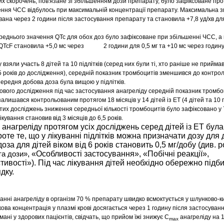
х скорочень, пов'язане зі збільшенням дози препарату, було зафіксоване пр
ння ЧСС відбулось при максимальній концентрації препарату. Максимальна з
на через 2 години після застосування препарату та становила +7,8 уд/хв для 
еднього значення QTc для обох доз було зафіксоване при збільшенні ЧСС, а
QTcF становила +5,0 мс через 2 години для 0,5 мг та +10 мс через годину 
 взяли участь 8 дітей та 10 підлітків (серед них були ті, хто раніше не приймав 
5 років до дослідження), середній показник тромбоцитів зменшився до контро
Середня добова доза була вищою у підлітків.
рового дослідження під час застосування анагреліду середній показник тромб
алишався контрольованим протягом 18 місяців у 14 дітей із ЕТ (4 дітей та 10 пі
их досліджень зниження середньої кількості тромбоцитів було зафіксовано у 7
ікування становив від 3 місяців до 6,5 років.
анагреліду протягом усіх досліджень серед дітей із ЕТ була
роте те, що у лікуванні підлітків можна призначати дозу для 
за для дітей віком від 6 років становить 0,5 мг/добу (див. р
, «Особливості застосування», «Побічні реакції»,
та дози»
тивості»). Під час лікування дітей необхідно обережно підб
дку.
нні анагреліду в організм 70 % препарату швидко всмоктується у шлунково-к
ва концентрація у плазмі крові досягається через 1 годину після застосуванн
мані у здорових пацієнтів, свідчать, що прийом їжі знижує C
анагреліду на 
max