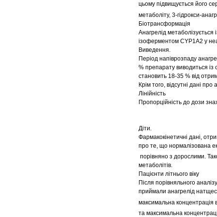
цьому підвищується його се
метаболіту, 3‑гідрокси‑анаг
Біотрансформація
Анагрелід метаболізується 
ізоферментом CYP1A2 у неак
Виведення.
Період напіврозпаду анагрел
% препарату виводиться із с
становить 18‑35 % від отрим
Крім того, відсутні дані про
Лінійність
Пропорційність до дози знах
Діти.
Фармакокінетичні дані, отрим
про те, що нормалізована е
порівняно з дорослими. Так
метаболітів.
Пацієнти літнього віку
Після порівняльного аналізу 
приймали анагрелід натщесер
максимальна концентрація в 
та максимальна концентраці