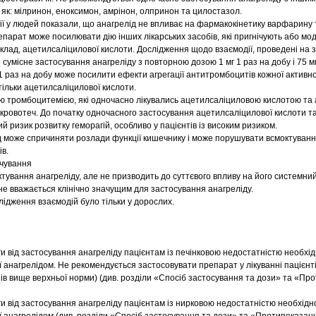
 як: мілринон, еноксимон, амрінон, олпринон та цилостазол.
ї у людей показали, що анагрелід не впливає на фармакокінетику варфарину т
парат може посилювати дію інших лікарських засобів, які пригнічують або мо
клад, ацетилсаліцилової кислоти. Дослідження щодо взаємодії, проведені на 
сумісне застосування анагреліду з повторною дозою 1 мг 1 раз на добу і 75 м
1 раз на добу може посилити ефекти агрегації антитромбоцитів кожної активн
тільки ацетилсаліцилової кислоти.
ною тромбоцитемією, які одночасно лікувались ацетилсаліциловою кислотою та 
кровотеч. До початку одночасного застосування ацетилсаліцилової кислоти та
й ризик розвитку геморагій, особливо у пацієнтів із високим ризиком.
ід може спричиняти розлади функції кишечнику і може порушувати всмоктуван
в.
рчування
тування анагреліду, але не призводить до суттєвого впливу на його системний
 не вважається клінічно значущим для застосування анагреліду.
лідження взаємодій було тільки у дорослих.
ги від застосування анагреліду пацієнтам із печінковою недостатністю необхі
 анагрелідом. Не рекомендується застосовувати препарат у лікуванні пацієнт
ів вище верхньої норми) (див. розділи «Спосіб застосування та дози» та «Пр
ги від застосування анагреліду пацієнтам із нирковою недостатністю необхідн
 анагрелідом (див. розділи «Спосіб застосування та дози» та «Протипоказанн