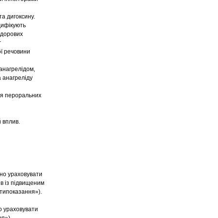
а дигоксину.
дифікують
здорових
г
ої речовини
анагрелідом,
 анагреліду
ня пероральних
 вплив.
дно ураховувати
ів із підвищеним
отипоказання»).
о ураховувати
я»).