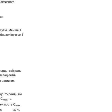
активного
ься
дсутні. Менше 1
іназоліну в сечі
серце, свідчать
і пацієнтів
я активних
о 75 років), які
 C
та
max
ку, проте C
max
 42 % та 37 %