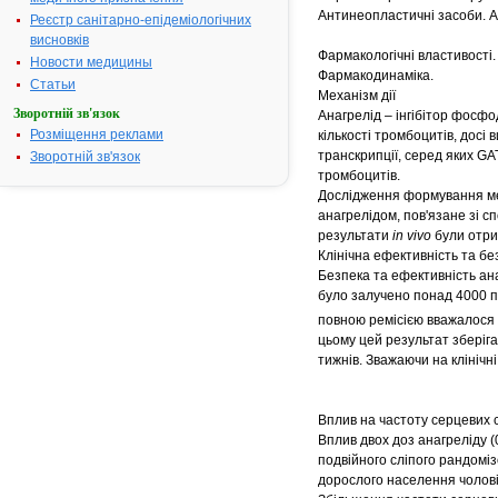
Антинеопластичні засоби. А
Реєстр санітарно-епідеміологічних
висновків
Фармакологічні властивості.
Новости медицины
Фармакодинаміка.
Статьи
Механізм дії
Зворотній зв'язок
Анагрелід – інгібітор фосфо
Розміщення реклами
кількості тромбоцитів, досі
транскрипції, серед яких G
Зворотній зв'язок
тромбоцитів.
Дослідження формування ме
анагрелідом, пов'язане зі с
результати
in vivo
були отрим
Клінічна ефективність та бе
Безпека та ефективність ана
було залучено понад 4000 п
повною ремісією вважалося 
цьому цей результат зберіга
тижнів. Зважаючи на клінічн
Вплив на частоту серцевих 
Вплив двох доз анагреліду (0
подвійного сліпого рандомі
дорослого населення чоловіч