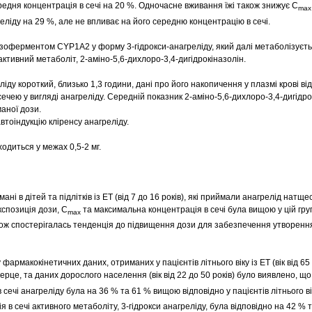
редня концентрація в сечі на 20 %. Одночасне вживання їжі також знижує C
max
реліду на 29 %, але не впливає на його середню концентрацію в сечі.
ізоферментом CYP1A2 у форму 3‑гідрокси‑анагреліду, який далі метаболізуєт
тивний метаболіт, 2‑аміно‑5,6‑дихлоро‑3,4‑дигідрокіназолін.
іду короткий, близько 1,3 години, дані про його накопичення у плазмі крові ві
ечею у вигляді анагреліду. Середній показник 2‑аміно‑5,6‑дихлоро‑3,4‑дигідрок
аної дози.
 автоіндукцію кліренсу анагреліду.
одиться у межах 0,5-2 мг.
ані в дітей та підлітків із ЕТ (від 7 до 16 років), які приймали анагрелід натще
кспозиція дози, C
та максимальна концентрація в сечі була вищою у цій груп
max
ож спостерігалась тенденція до підвищення дози для забезпечення утворенн
фармакокінетичних даних, отриманих у пацієнтів літнього віку із ЕТ (вік від 65 д
це, та даних дорослого населення (вік від 22 до 50 років) було виявлено, що
сечі анагреліду була на 36 % та 61 % вищою відповідно у пацієнтів літнього ві
я в сечі активного метаболіту, 3-гідрокси анагреліду, була відповідно на