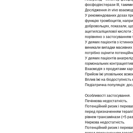
фосфодіестерази III, такими
Дослідження
in vivo
взаємоді
У рекомендованих дозах пре
функцію тромбоцитів, напри
добровольцях, показали, що 
ацетилсаліцилової кислоти 
порівняно з застосуванням 
У деяких пацієнтів з істин
виникали випадки масивних 
потрібно оцінити потенційни
У деяких пацієнтів анагрел
гормональних контрацептиві
Взаємодія з продуктами ха
Прийом їжі уповільнює всмок
Вплив їжі на біодоступність
Педіатрична популяція: дос
Особливості застосування.
Печінкова недостатність.
Потенційний ризик і перева
перед призначенням терапії
рівнем трансамінази (>5 раз
Ниркова недостатність.
Потенційний ризик і перева
перед призначенням терапії