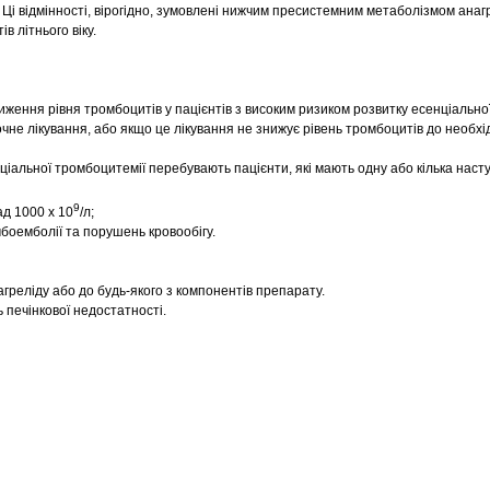
в. Ці відмінності, вірогідно, зумовлені нижчим пресистемним метаболізмом анагр
ів літнього віку.
иження рівня тромбоцитів у пацієнтів з високим ризиком розвитку есенціально
очне лікування, або якщо це лікування не знижує рівень тромбоцитів до необхід
нціальної тромбоцитемії перебувають пацієнти, які мають одну або кілька наст
9
ад 1000 х 10
/л;
боемболії та порушень кровообігу.
греліду або до будь-якого з компонентів препарату.
 печінкової недостатності.