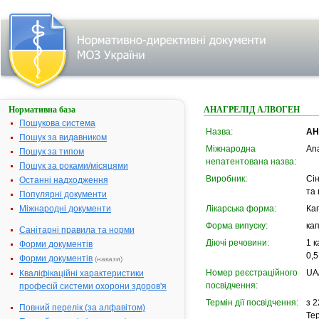
Нормативна база
АНАГРЕЛІД АЛВОГЕН
Пошукова система
Назва:
АН
Пошук за видавником
Міжнародна
Ana
Пошук за типом
непатентована назва:
Пошук за роками/місяцями
Виробник:
Сін
Останні надходження
та 
Популярні документи
Міжнародні документи
Лікарська форма:
Ка
Форма випуску:
кап
Санітарні правила та норми
Діючі речовини:
1 к
Форми документів
0,5
Форми документів
(накази)
Номер реєстраційного
UA
Кваліфікаційні характеристики
посвідчення:
професій системи охорони здоров'я
Термін дії посвідчення:
з 2
Повний перелік (за алфавітом)
Тер