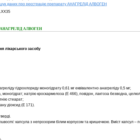
шук даних про реєстрацію препарату АНАГРЕЛІД АЛВОГЕН
1XX35
ння АНАГРЕЛІД АЛВОГЕН
ня лікарського засобу
агреліду гідрохлориду моногідрату 0,61 мг еквівалентно анагреліду 0,5 мг;
, моногідрат; натрію кроскармелоза (Е 466), повідон, лактоза безводна, целю
гнію стеарат;
ну діоксид (Е 171).
верді.
стивості:
капсула з непрозорим білим корпусом та кришечкою. Вміст капсул – 
.