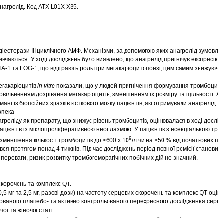
нагрелід. Код АТХ L01X X35.
діестерази III циклічного АМФ. Механізми, за допомогою яких анагрелід зумо
 вивчаються. У ході досліджень було виявлено, що анагрелід пригнічує експресі
ATA‑1 та FOG‑1, що відіграють роль при мегакаріоцитопоезі, цим самим знижую
гакаріоцитів
in vitro
показали, що у людей пригнічення формування тромбоцит
повільненням дозрівання мегакаріоцитів, зменшенням їх розміру та щільності. 
ані із біопсійних зразків кісткового мозку пацієнтів, які отримували анагрелід.
зпека
греліду як препарату, що знижує рівень тромбоцитів, оцінювалася в ході досл
ацієнтів із мієлопроліферативною неоплазмою. У пацієнтів з есенціальною 
9
зменшення кількості тромбоцитів до ≤600 x 10
/л чи на ≥50 % від початкових 
вся протягом понад 4 тижнів. Під час досліджень період повної ремісії становив
і переваги, ризик розвитку тромбогеморагічних побічних дій не значний.
скорочень та комплекс QT.
,5 мг та 2,5 мг, разові дози) на частоту серцевих скорочень та комплекс QT оц
зованого плацебо- та активно контрольованого перехресного дослідження сер
ої та жіночої статі.