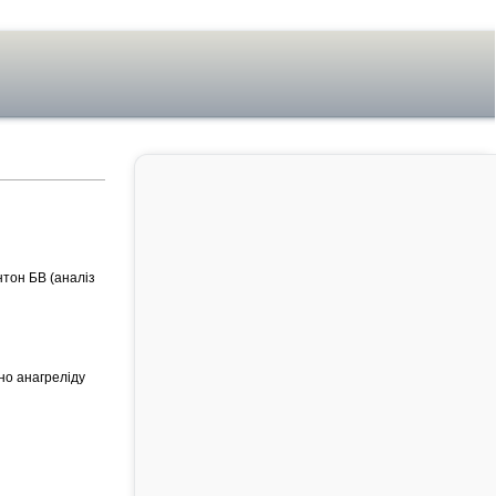
інтон БВ (аналіз
тно анагреліду