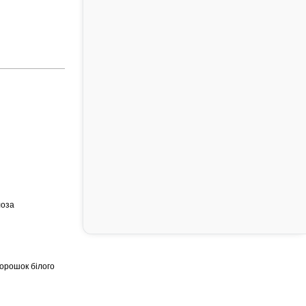
лоза
порошок білого