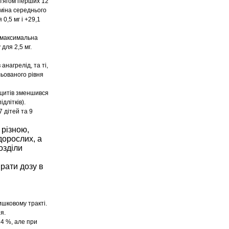
отягом перших 12
міна середнього
0,5 мг і +29,1
 максимальна
для 2,5 мг.
анагрелід, та ті,
льованого рівня
оцитів зменшився
длітків).
 дітей та 9
 різною,
дорослих, а
озділи
ирати дозу в
ишковому тракті.
я.
14 %, але при