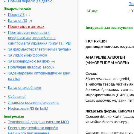
Повний перелік (за датою)
По
Лікарські засоби
АТ код:
L0
Пошук ЛЗ
(+)
Каталог ЛЗ
(+)
Пошук ліків в аптеках
Інструкція для застосува
Противірусні препарати;
профілактика, послаблення
ІНСТРУКЦІЯ
симптомів та лікування грипу та ГРВІ
для медичного застосуван
За фармакотерапевтичними групами
За лікарською формою
АНАГРЕЛІД АЛВОГЕН
За міжнародною назвою
(+)
(ANAGRELIDE ALVOGEN)
Популярні лікарські засоби
Задекларовані оптово-відпускні ціни
Склад:
на ліки
діюча речовина:
аnagrelid;
1 капсула тверда містить ан
Каталог виробників
допоміжні речовини:
лактоза
мікрокристалічна (Е 460), ма
Субстанції
склад капсули:
желатин, тита
Лікарська рослинна сировина
Нефасовані ЛЗ (In bulk)
Лікарська форма.
Капсули т
Інші розділи
Основні фізико-хімічні вла
Телефонний довідник системи МОЗ
чи майже білого кольору.
Реєстр медтехніки та виробів
Фармакотерапевтична група
медичного призначення