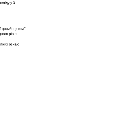
еліду у 3-
ї тромбоцитемії
ного рівня.
упних ознак: