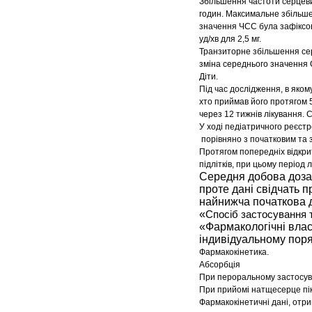
Збільшення частоти серцеви
годин. Максимальне збільше
значення ЧСС була зафіксова
уд/хв для 2,5 мг.
Транзиторне збільшення сер
зміна середнього значення 
Діти.
Під час дослідження, в якому
хто приймав його протягом 
через 12 тижнів лікування. 
У ході педіатричного реєст
порівняно з початковим та з
Протягом попередніх відкрит
підлітків, при цьому період л
Середня добова доза 
проте дані свідчать п
найнижча початкова до
«
Спосіб застосування 
«Фармакологічні влас
індивідуальному поря
Фармакокінетика.
Абсорбція
При пероральному застосува
При прийомі натщесерце піко
Фармакокінетичні дані, отри