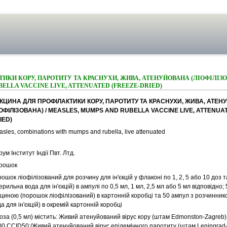
ИКИ КОРУ, ПАРОТИТУ ТА КРАСНУХИ, ЖИВА, АТЕНУЙОВАНА (ЛІОФІЛІЗОВ
ELLA VACCINE LIVE, ATTENUATED (FREEZE-DRIED)
КЦИНА ДЛЯ ПРОФІЛАКТИКИ КОРУ, ПАРОТИТУ ТА КРАСНУХИ, ЖИВА, АТЕ
ІОФІЛІЗОВАНА) / MEASLES, MUMPS AND RUBELLA VACCINE LIVE, ATTENUA
IED)
sles, combinations with mumps and rubella, live attenuated
ум Iнститут Індії Пвт. Лтд.
рошок
ошок ліофілізований для розчину для ін'єкцій у флаконі по 1, 2, 5 або 10 доз 
ерильна вода для ін'єкцій) в ампулі по 0,5 мл, 1 мл, 2,5 мл або 5 мл відповідно;
кциною (порошок ліофілізований) в картонній коробці та 50 ампул з розчинник
а для ін'єкцій) в окремій картонній коробці
оза (0,5 мл) містить: Живий атенуйований вірус кору (штам Edmonston-Zagreb)
0 CCID50;/Живий атенуйований вірус епідемічного паротиту (штам Leningrad-Z