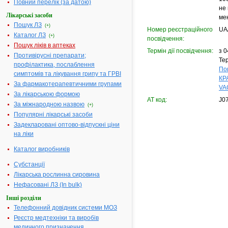
Повний перелік (за датою)
не
Лікарські засоби
ме
Пошук ЛЗ
(+)
Номер реєстраційного
UA
Каталог ЛЗ
(+)
посвідчення:
Пошук ліків в аптеках
Термін дії посвідчення:
з 0
Противірусні препарати;
Тер
профілактика, послаблення
По
симптомів та лікування грипу та ГРВІ
КР
За фармакотерапевтичними групами
VA
За лікарською формою
АТ код:
J0
За міжнародною назвою
(+)
Популярні лікарські засоби
Задекларовані оптово-відпускні ціни
на ліки
Каталог виробників
Субстанції
Лікарська рослинна сировина
Нефасовані ЛЗ (In bulk)
Інші розділи
Телефонний довідник системи МОЗ
Реєстр медтехніки та виробів
медичного призначення