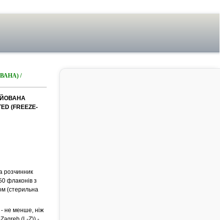
АНА) /
НУЙОВАНА
TED (FREEZE-
та розчинник
 50 флаконів з
ом (стерильна
 - не менше, ніж
agreb (L-Z)) -