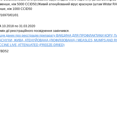
 менше, ніж 5000 CCID50;/Живий атенуйований вірус краснухи (штам Wistar RA2
нше, ніж 1000 CCID50
/16970/01/01
4.10.2018 по 31.03.2020
мін дії реєстраційного посвідчення закінчився.
шук даних про реєстрацію препарату ВАКЦИНА ДЛЯ ПРОФІЛАКТИКИ КОРУ, 
АСНУХИ, ЖИВА, АТЕНУЙОВАНА (ЛІОФІЛІЗОВАНА) / MEASLES, MUMPS AND 
CCINE LIVE, ATTENUATED (FREEZE-DRIED)
7BD52