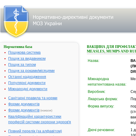
Нормативна база
ВАКЦИНА ДЛЯ ПРОФІЛАКТ
MEASLES, MUMPS AND RUB
Пошукова система
Пошук за видавником
Назва:
ВА
Пошук за типом
(Л
Пошук за роками/місяцями
DR
Останні надходження
Міжнародна
Mea
Популярні документи
непатентована назва:
Міжнародні документи
Виробник:
Сер
Санітарні правила та норми
Лікарська форма:
По
Форми документів
Форма випуску:
пор
Форми документів
(накази)
(ст
Кваліфікаційні характеристики
ва
професій системи охорони здоров'я
вод
Діючі речовини:
1 д
Повний перелік (за алфавітом)
100