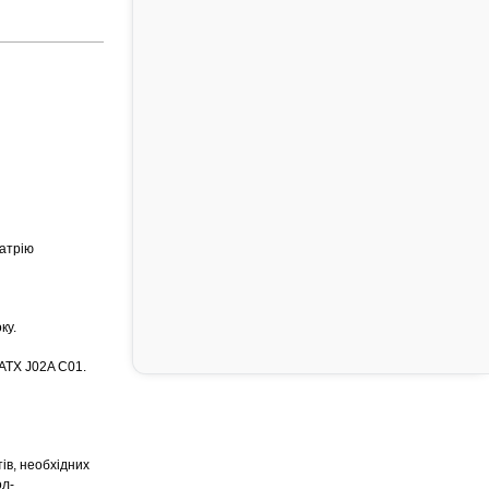
натрію
ку.
 АТХ J02A C01.
ів, необхідних
ол-