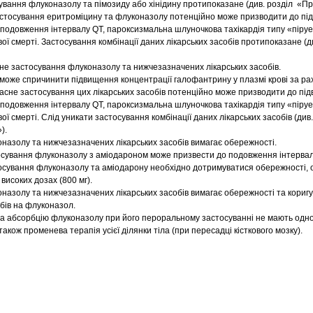
ування флуконазолу та пімозиду або хінідину протипоказане (див. розділ «П
стосування еритроміцину та флуконазолу потенційно може призводити до пі
(подовження інтервалу QT, пароксизмальна шлуночкова тахікардія типу «пірует
вої смерті. Застосування комбінації даних лікарських засобів протипоказане (д
е застосування флуконазолу та нижчезазначених лікарських засобів.
оже спричинити підвищення концентрації галофантрину у плазмі крові за ра
сне застосування цих лікарських засобів потенційно може призводити до пі
(подовження інтервалу QT, пароксизмальна шлуночкова тахікардія типу «пірует
ої смерті. Слід уникати застосування комбінації даних лікарських засобів (див.
).
назолу та нижчезазначених лікарських засобів вимагає обережності.
сування флуконазолу з аміодароном може призвести до подовження інтервал
тосування флуконазолу та аміодарону необхідно дотримуватися обережності, 
високих дозах (800 мг).
назолу та нижчезазначених лікарських засобів вимагає обережності та коригу
бів на флуконазол.
 на абсорбцію флуконазолу при його пероральному застосуванні не мають од
також променева терапія усієї ділянки тіла (при пересадці кісткового мозку).