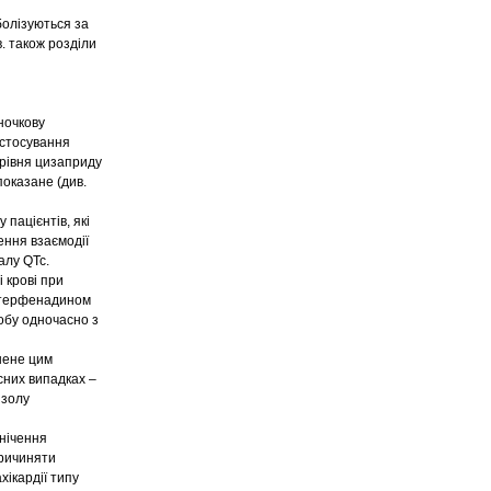
болізуються за
. також розділи
ночкову
астосування
 рівня цизаприду
оказане (див.
пацієнтів, які
ення взаємодії
алу QTc.
 крові при
з терфенадином
обу одночасно з
нене цим
сних випадках –
ізолу
гнічення
причиняти
хікардії типу