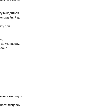
нтів CYP2С9 та
ту виводиться
ропорційний до
ату при
од
у флуконазолу.
Сеанс
нічний кандидоз
ності місцевих