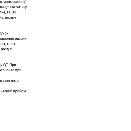
ротипоказання»).
двищення ризику
»), та, як
ив. розділ
хунок
двищення ризику
»), та як
 розділ
у QT. При
особливо при
вання дози.
ночасний прийом