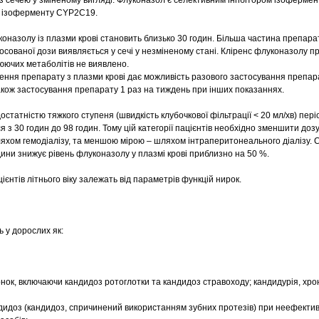
з сечею у зміненому вигляді. Флуконазол є селективним інгібітором ізоферме
м ізоферменту CYP2С19.
оназолу із плазми крові становить близько 30 годин. Більша частина препара
осованої дози виявляється у сечі у незміненому стані. Кліренс флуконазолу п
люючих метаболітів не виявлено.
ення препарату з плазми крові дає можливість разового застосування препар
також застосування препарату 1 раз на тиждень при інших показаннях.
остатністю тяжкого ступеня (швидкість клубочкової фільтрації < 20 мл/хв) пері
 з 30 годин до 98 годин. Тому цій категорії пацієнтів необхідно зменшити доз
хом гемодіалізу, та меншою мірою – шляхом інтраперитонеального діалізу. 
дини знижує рівень флуконазолу у плазмі крові приблизно на 50 %.
ієнтів літнього віку залежать від параметрів функцій нирок.
 у дорослих як:
нок, включаючи кандидоз ротоглотки та кандидоз стравоходу; кандидурія, хро
дидоз (кандидоз, спричинений використанням зубних протезів) при неефектив