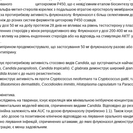
кованого цитохромом Р450, що є невід’ємним етапом біосинтезу гр
4 альфа-метил-стеролів корелює з подальшою втратою ергостеролу мембраною
 за протигрибкову активність флуконазолу. Флуконазол є більш селективним д
ніж до різних систем ферментів цитохрому Р450 ссавців.
дозі 50 мг на добу протягом 28 днів не впливає на рівень тестостерону у плаз
генних стероїдів у жінок репродуктивного віку. Флуконазол у дозі 200-400 мг на
 впливу на рівень ендогенних стероїдів або на відповідь на стимуляцію АКТГ 
.
типірином продемонструвало, що застосування 50 мг флуконазолу разово або
нтипірину.
ує протигрибкову активність стосовно видів
Candida
, що зустрічаються найча
, Candida parapsilosis, Candida tropicalis
).
C.glabrata
демонструє широкий діап
ida krusei
є до нього резистентною.
монструє активність як проти
Cryptococcus neoformans
та
Cryptococcus
gattii
, 
в
Blastomices dermatitidis
,
Coccidioides immitis
,
Histoplasma capsulatum
та
Paraco
кінетика.
осліджень на тваринах, існує кореляція між мінімальною інгібуючою концентра
иментальних моделей мікозів, спричинених видами
Candida
. Відповідно до ре
 лінійна залежність між AUC та дозою флуконазолу (приблизно 1:1). Також існу
C або дозою та позитивною клінічною відповіддю на лікування орального кан
ічно лікування інфекцій, спричинених штамами, до яких флуконазол демонстру
трацію, є менш задовільним.