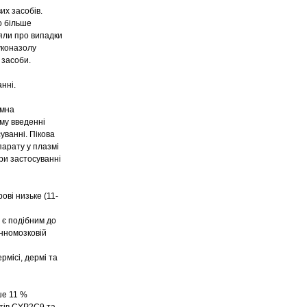
их засобів.
о більше
ляли про випадки
уконазолу
 засоби.
нні.
емна
му введенні
уванні. Пікова
парату у плазмі
при застосуванні
ові низьке (11-
 є подібним до
инномозковій
рмісі, дермі та
ше 11 %