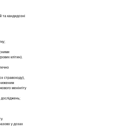
й та кандидозні
тку;
існими
рових клітин).
зпечно
оз стравоходу),
 зниженим
ового менінгіту
 досліджень;
у.
азово у дозах