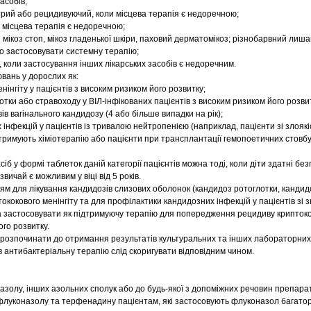
асобів;
стрий або рецидивуючий, коли місцева терапія є недоречною;
 місцева терапія є недоречною;
мікоз стоп, мікоз гладенької шкіри, паховий дерматомікоз; різнобарвний лиша
но застосовувати системну терапію;
 коли застосування інших лікарських засобів є недоречним.
вань у дорослих як:
нінгіту у пацієнтів з високим ризиком його розвитку;
тки або стравоходу у ВІЛ-інфікованих пацієнтів з високим ризиком його розви
в вагінального кандидозу (4 або більше випадки на рік);
інфекцій у пацієнтів із тривалою нейтропенією (наприклад, пацієнти зі злояк
тримують хіміотерапію або пацієнти при трансплантації гемопоетичних стовбу
іб у формі таблеток даній категорії пацієнтів можна тоді, коли діти здатні бе
вичай є можливим у віці від 5 років.
ям для лікування кандидозів слизових оболонок (кандидоз ротоглотки, кандид
тококового менінгіту та для профілактики кандидозних інфекцій у пацієнтів зі
 застосовувати як підтримуючу терапію для попередження рецидиву криптокок
ого розвитку.
розпочинати до отримання результатів культуральних та інших лабораторних
 антибактеріальну терапію слід скоригувати відповідним чином.
азолу, інших азольних сполук або до будь-якої з допоміжних речовин препарат
луконазолу та терфенадину пацієнтам, які застосовують флуконазол багатор