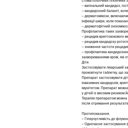
стоматологічних гігієнічних з
– вагінальний кандидоз, го
– кандидозний баланіт, коли
– дерматомікози, включаючи 
інфекції шкіри, коли показа
– дерматофітний оніхомікоз,
Профілактика таких захворю
– рецидив криптококового ме
– рецидив кандидозу ротогло
– зниження частоти рецидиві
– профілактика кандидозних 
захворюваннями крові, які о
Діти.
Застосовувати лікарський зас
проковтнути таблетку, що заз
Препарат застосовувати діт
інвазивних кандидозів, крип
імунітетом. Препарат можна
у дітей із високим ризиком й
Терапію препаратом можна 
після отримання результатів
Протипоказання.
– Гіперчутливість до флукон
– Одночасне застосування ф