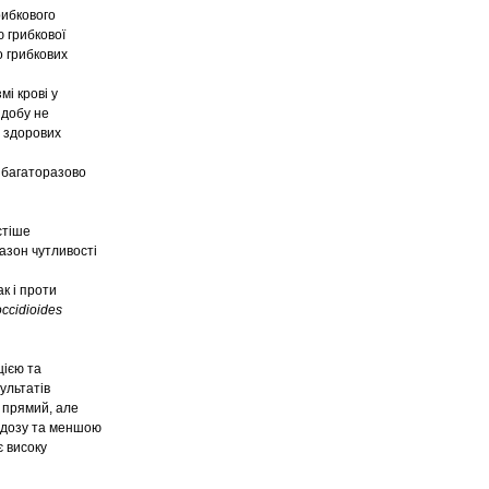
ибкового
 грибкової
о грибкових
мі крові у
 добу не
у здорових
 багаторазово
стіше
азон чутливості
так і проти
ccidioides
цією та
зультатів
є прямий, але
дидозу та меншою
є високу