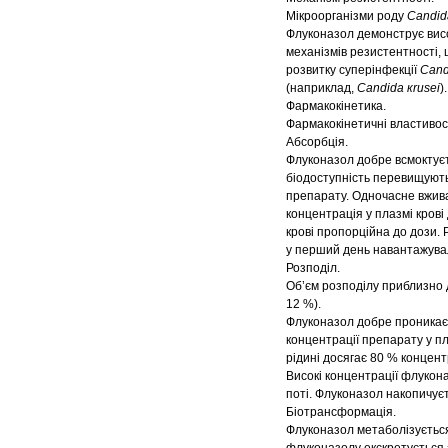
Мікроорганізми роду
Candid
Флуконазол демонструє висо
механізмів резистентності,
розвитку суперінфекції
Cand
(наприклад,
Candida кrusei
)
Фармакокінетика.
Фармакокінетичні властивос
Абсорбція.
Флуконазол добре всмоктуєт
біодоступність перевищують
препарату. Одночасне вжива
концентрація у плазмі крові
крові пропорційна до дози. 
у перший день навантажувал
Розподіл.
Об’єм розподілу приблизно д
12 %).
Флуконазол добре проникає в
концентрації препарату у пл
рідині досягає 80 % концентр
Високі концентрації флукона
поті. Флуконазол накопичуєт
Біотрансформація.
Флуконазол метаболізується