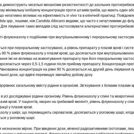
a
демонструють чисельні механізми резистентності до азольних протигрибков
ку мінімальну інгібуючу концентрацію проти штамів грибів, що мають один аб
 що негативно впливає на ефективність
in vivo
та в клінічній практиці. Повідом
ida spp.
, іншими, ніж
Candida Albicans
видами, що часто є нечутливими до фл
. Для лікування таких випадків слід застосовувати альтернативні протигрибкові
ті флуконазолу є подібними при внутрішньовенному і пероральному застосува
ься при пероральному застосуванні, а рівень препарату у плазмі крові і сист
 90 % рівня флуконазолу у плазмі крові, що досягається при внутрішньовенно
ння їжі не впливає на всмоктування препарату при його пероральному застос
 досягається через 0,5-1,5 години після прийому препарату. Концентрація пре
Рівноважна концентрація на рівні 90 % досягається на другий день лікування 
ьної дози, що вдвічі перевищує звичайну добову дозу.
орівнює загальному вмісту рідини в організмі. Зв’язування з білками плазми кр
 усі досліджувані рідини організму. Рівень флуконазолу у слині та мокротинні
азмі крові. У пацієнтів, хворих на грибковий менінгіт, рівень флуконазолу у сп
ації у плазмі крові.
золу у шкірі, що перевищують сироваткові, досягаються у роговому шарі, епіде
ься у роговому шарі.
 незначною мірою. При введенні дози, міченої радіоактивними ізотопами, ли