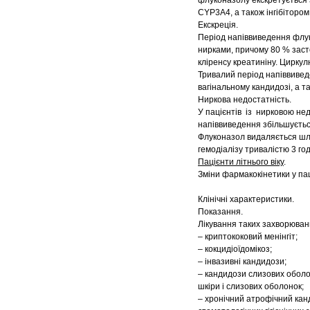
флуконазолу екскретується 
CYP3А4, а також інгібіторо
Екскреція.
Період напіввиведення флук
нирками, причому 80 % заст
кліренсу креатиніну. Цирку
Тривалий період напіввивед
вагінальному кандидозі, а 
Ниркова недостатність.
У пацієнтів із нирковою нед
напіввиведення збільшується
Флуконазол видаляється шля
гемодіалізу тривалістю 3 го
Пацієнти літнього віку
.
Зміни фармакокінетики у пац
Клінічні характеристики.
Показання.
Лікування таких захворювань
– криптококовий менінгіт;
– кокцидіоїдомікоз;
– інвазивні кандидози;
– кандидози слизових оболо
шкіри і слизових оболонок;
– хронічний атрофічний кан