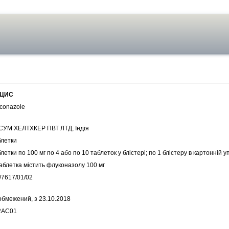
ЦИС
uconazole
СУМ ХЕЛТХКЕР ПВТ ЛТД, Індія
блетки
летки по 100 мг по 4 або по 10 таблеток у блістері; по 1 блістеру в картонній у
таблетка містить флуконазолу 100 мг
/7617/01/02
обмежений, з 23.10.2018
2AC01