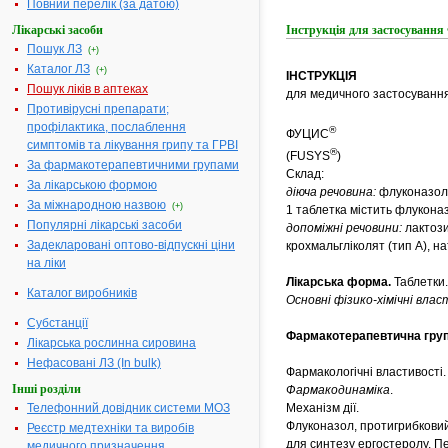
Повний перелік (за датою)
Лікарські засоби
Інструкція для застосуван
Пошук ЛЗ
(+)
Каталог ЛЗ
(+)
ІНСТРУКЦІЯ
Пошук ліків в аптеках
для медичного застосування
Противірусні препарати;
профілактика, послаблення
®
ФУЦИС
симптомів та лікування грипу та ГРВІ
®
(FUSYS
)
За фармакотерапевтичними групами
Склад:
За лікарською формою
діюча речовина:
флуконазол 
За міжнародною назвою
(+)
1 таблетка містить флуконаз
Популярні лікарські засоби
допоміжні речовини:
лактози
Задекларовані оптово-відпускні ціни
крохмальгліколят (тип А), н
на ліки
Лікарська форма.
Таблетки.
Каталог виробників
Основні фізико-хімічні вла
Субстанції
Фармакотерапевтична груп
Лікарська рослинна сировина
Нефасовані ЛЗ (In bulk)
Фармакологічні властивості.
Інші розділи
Фармакодинаміка
.
Телефонний довідник системи МОЗ
Механізм дії.
Флуконазол, протигрибковий 
Реєстр медтехніки та виробів
для синтезу ергостеролу. П
медичного призначення