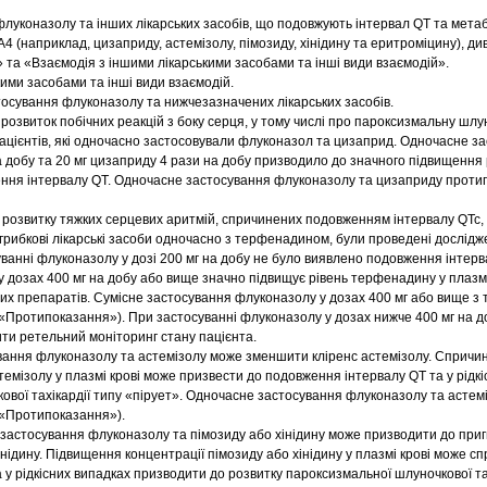
луконазолу та інших лікарських засобів, що подовжують інтервал QT та мета
(наприклад, цизаприду, астемізолу, пімозиду, хінідину та еритроміцину), див
 та «Взаємодія з іншими лікарськими засобами та інші види взаємодій».
ими засобами та інші види взаємодій.
осування флуконазолу та нижчезазначених лікарських засобів.
розвиток побічних реакцій з боку серця, у тому числі про пароксизмальну шлу
 пацієнтів, які одночасно застосовували флуконазол та цизаприд. Одночасне з
а добу та 20 мг цизаприду 4 рази на добу призводило до значного підвищення
ження інтервалу QT. Одночасне застосування флуконазолу та цизаприду протип
розвитку тяжких серцевих аритмій, спричинених подовженням інтервалу QTc, у 
грибкові лікарські засоби одночасно з терфенадином, були проведені дослідж
уванні флуконазолу у дозі 200 мг на добу не було виявлено подовження інтерв
 дозах 400 мг на добу або вище значно підвищує рівень терфенадину у плазмі
их препаратів. Сумісне застосування флуконазолу у дозах 400 мг або вище 
 «Протипоказання»). При застосуванні флуконазолу у дозах нижче 400 мг на д
и ретельний моніторинг стану пацієнта.
вання флуконазолу та астемізолу може зменшити кліренс астемізолу. Спричи
емізолу у плазмі крові може призвести до подовження інтервалу QT та у рідкі
ової тахікардії типу «пірует». Одночасне застосування флуконазолу та астем
 «Протипоказання»).
 застосування флуконазолу та пімозиду або хінідину може призводити до при
нідину. Підвищення концентрації пімозиду або хінідину у плазмі крові може с
у рідкісних випадках призводити до розвитку пароксизмальної шлуночкової та