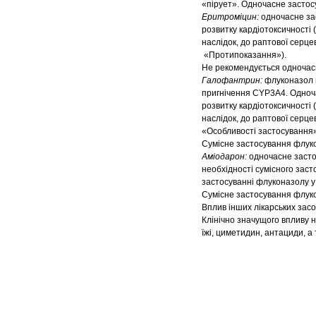
«пірует». Одночасне застос
Еритроміцин:
одночасне за
розвитку кардіотоксичності 
наслідок, до раптової серце
«Протипоказання»).
Не рекомендується одночасн
Галофантрин:
флуконазол м
пригнічення CYP3A4. Одноча
розвитку кардіотоксичності 
наслідок, до раптової серцев
«Особливості застосування»
Сумісне застосування флуко
Аміодарон:
одночасне засто
необхідності сумісного зас
застосуванні флуконазолу у 
Сумісне застосування флуко
Вплив інших лікарських засо
Клінічно значущого впливу
їжі, циметидин, антациди, а 