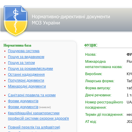
Нормативна база
ФУЦИС
Пошукова система
Назва:
ФУ
Пошук за видавником
Міжнародна
Fl
Пошук за типом
непатентована назва:
Пошук за роками/місяцями
Виробник:
КУ
Останні надходження
Популярні документи
Лікарська форма:
Та
Міжнародні документи
Форма випуску:
таб
Санітарні правила та норми
Діючі речовини:
1 
Форми документів
Номер реєстраційного
UA
Форми документів
(накази)
посвідчення:
Кваліфікаційні характеристики
Термін дії посвідчення:
не
професій системи охорони здоров'я
АТ код:
J0
Повний перелік (за алфавітом)