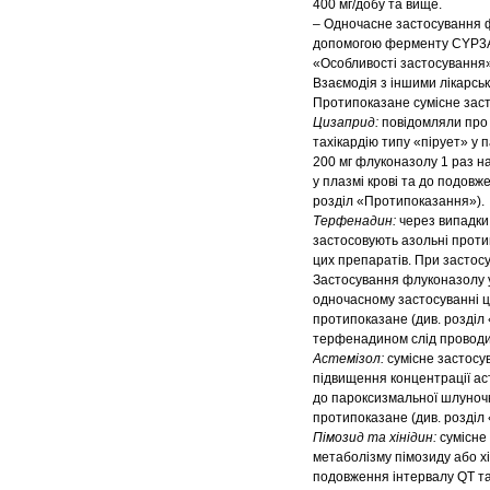
400 мг/добу та вище.
– Одночасне застосування ф
допомогою ферменту CYP3А4 
«Особливості застосування»
Взаємодія з іншими лікарськ
Протипоказане сумісне заст
Цизаприд:
повідомляли про 
тахікардію типу «пірует» у
200 мг флуконазолу 1 раз н
у плазмі крові та до подов
розділ «Протипоказання»).
Терфенадин:
через випадки 
застосовують азольні проти
цих препаратів. При застос
Застосування флуконазолу у
одночасному застосуванні ц
протипоказане (див. розділ
терфенадином слід проводит
Астемізол:
сумісне застосу
підвищення концентрації аст
до пароксизмальної шлуночк
протипоказане (див. розділ
Пімозид та хінідин:
сумісне
метаболізму пімозиду або хі
подовження інтервалу QT та 