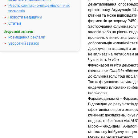
деметилювання, опосеред
Реєстр санітарно-епідеміологічних
ергостеролу. Акумуляція 1
висновків
клітини та може відповідати
Новости медицины
ферментів цитохрому Р450, 
Статьи
Застосування флуконазолу у 
Зворотній зв'язок
чоловіків або на рівень ендо
Розміщення реклами
проявляє клінічно значущого
добровольців чоловічої статі
Зворотній зв'язок
Дослідження взаємодії з ан
не впливає на метаболізм а
Чутливість
in vitro
.
Флуконазол
in vitro
демонстр
(включаючи
Candida albicans
до флуконазолу, тоді як
Cand
Також флуконазол
in vitro
де
ендемічних пліснявих грибі
brasiliensis.
Фармакодинаміка – Фармако
Відповідно до результатів д
ефективністю проти експер
клінічних досліджень, існує
недостатній зв’язок між AU
мірою – кандидемії. Аналог
мінімальну інгібуючу концен
Механізм резистентності.