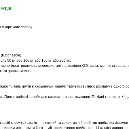
ня ФУЦИС
 лікарського засобу
(fluconazole);
олу 50 мг або 100 мг або 150 мг або 200 мг;
 моногідрат, целюлоза мікрокристалічна, повідон К30, тальк, магнію стеарат, 
атрію кроскармелоза.
стивості:
білі, круглі зі скошеними краями таблетки з лінією розламу з одного бо
а.
Протигрибкові засоби для системного застосування. Похідні триазолу. Код
засіб класу триазолів – потужний та селективний інгібітор грибкових фермент
ервинним механізмом його дії є пригнічення грибкового 14 альфа-ланостер