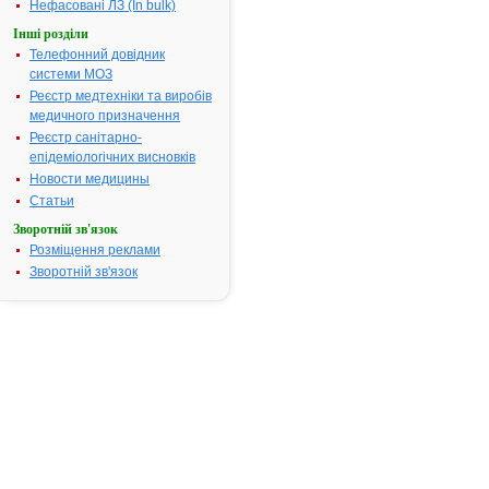
Нефасовані ЛЗ (In bulk)
Інші розділи
ІНСТРУКЦІЯ
Телефонний довідник
для
системи МОЗ
медичного
застосування
Реєстр медтехніки та виробів
лікарського
медичного призначення
засобу
Реєстр санітарно-
епідеміологічних висновків
АЦИКЛОВІР
Новости медицины
400
Статьи
®
СТАДА
Зворотній зв'язок
(ACYCLOVIR
Розміщення реклами
400
Зворотній зв'язок
®
STADA
)
Cклад:
діюча
речовина:
ацикловір;
1
таблетка
містить
ацикловіру