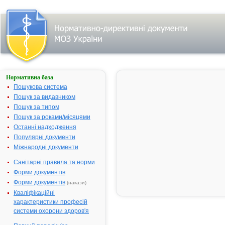
Нормативна база
АЦИКЛОВІР
400 СТАДА®
Пошукова система
Пошук за видавником
Назва:
АЦИКЛОВІР
Пошук за типом
400 СТАДА®
Пошук за роками/місяцями
Міжнародна
Aciclovir
Останні надходження
непатентована
Популярні документи
назва:
Міжнародні документи
Виробник:
СТАДА
Арцнайміттель
Санітарні правила та норми
АГ, Німеччина
Форми документів
Лікарська
Таблетки
Форми документів
(накази)
форма:
Кваліфікаційні
характеристики професій
Форма випуску:
таблетки по
системи охорони здоров'я
400 мг по 5
таблеток у