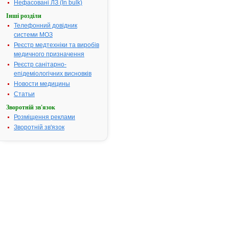
Нефасовані ЛЗ (In bulk)
Інструкція для
Інші розділи
застосування
Телефонний довідник
АЦЕТИЛЦИСТЕЇН-
системи МОЗ
ТЕВА
Реєстр медтехніки та виробів
медичного призначення
Реєстр санітарно-
ІНСТРУКЦІЯ
епідеміологічних висновків
для
Новости медицины
медичного
Статьи
застосування
Зворотній зв'язок
лікарського
Розміщення реклами
засобу
Зворотній зв'язок
Ацетилцистеїн-
Тева
(Acetylcysteine-
Teva)
Склад: