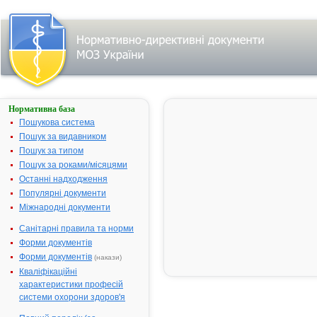
Нормативна база
АЦЕТИЛЦИСТЕЇН-
ТЕВА
Пошукова система
Пошук за видавником
Назва:
АЦЕТИЛЦИСТЕЇН-
Пошук за типом
ТЕВА
Пошук за роками/місяцями
Міжнародна
Acetylcysteine
Останні надходження
непатентована
Популярні документи
назва:
Міжнародні документи
Виробник:
Меркле ГмбХ,
Німеччина
Санітарні правила та норми
Форми документів
Лікарська
Таблетки шипучі
форма:
Форми документів
(накази)
Кваліфікаційні
Форма випуску:
таблетки шипучі
характеристики професій
по 600 мг, по 10
системи охорони здоров'я
таблеток у тубі, по
1 тубі у картонній