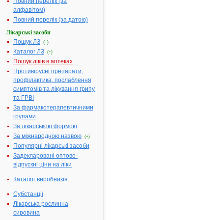
Повний перелік (за
коробці
алфавітом)
Діючі
1 таблетка шипуча
Повний перелік (за датою)
речовини:
містить:
Лікарські засоби
ацетилцистеїну
Пошук ЛЗ
(+)
600 мг
Каталог ЛЗ
(+)
Термін
2 роки
Пошук ліків в аптеках
придатності:
Противірусні препарати;
Номер
UA/18609/01/01
профілактика, послаблення
реєстраційного
симптомів та лікування грипу
посвідчення:
та ГРВІ
Термін дії
з 16.03.2021 по
За фармакотерапевтичними
посвідчення:
16.03.2026
групами
Термін дії
За лікарською формою
реєстраційного
За міжнародною назвою
(+)
посвідчення
Популярні лікарські засоби
закінчився.
Задекларовані оптово-
Пошук даних про
відпускні ціни на ліки
реєстрацію
препарату
Каталог виробників
АЦЕТИЛЦИСТЕЇН-
ТЕВА
Субстанції
Лікарська рослинна
АТ код:
R05CB01
сировина