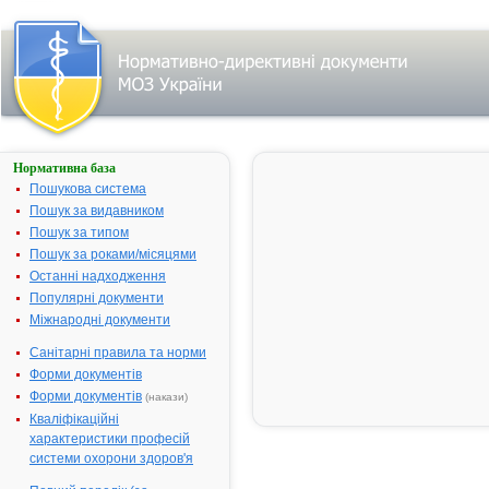
Нормативна база
АРИФОН®
Пошукова система
Назва:
АРИФОН®
Пошук за видавником
Міжнародна
Indapamide
Пошук за типом
непатентована
Пошук за роками/місяцями
назва:
Останні надходження
Виробник:
Лабораторії
Популярні документи
Серв'є
Міжнародні документи
Індастрі,
Санітарні правила та норми
Франція
Форми документів
Лікарська
Таблетки
Форми документів
(накази)
форма:
Кваліфікаційні
Форма випуску:
таблетки,
характеристики професій
вкриті
системи охорони здоров'я
плівковою
оболонкою, по