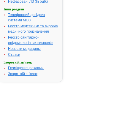
препарату
Нефасовані ЛЗ (In bulk)
АРИФОН®
Інші розділи
АТ код:
C03BA11
Телефонний довідник
системи МОЗ
Реєстр медтехніки та виробів
медичного призначення
Інструкція
для
Реєстр санітарно-
застосування
епідеміологічних висновків
АРИФОН®
Новости медицины
Статьи
ІНСТРУКЦІЯ
Зворотній зв'язок
для
Розміщення реклами
медичного
Зворотній зв'язок
застосування
лікарського
засобу
®
АРИФОН
®
(ARIFON
)
Склад:
діюч
а
речовина:
індапамід,