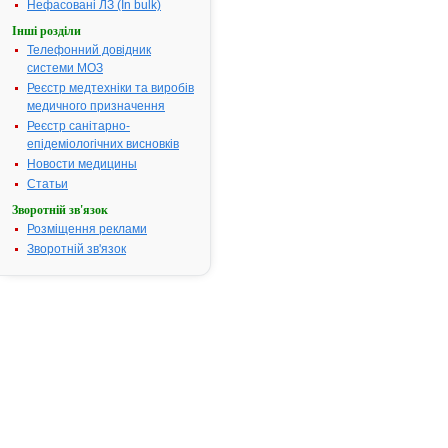
Нефасовані ЛЗ (In bulk)
БОСНАЛЕК
Інші розділи
Телефонний довідник
ІНСТРУКЦІЯ
системи МОЗ
для
медичного
Реєстр медтехніки та виробів
застосування
медичного призначення
лікарського
Реєстр санітарно-
засобу
епідеміологічних висновків
Новости медицины
АМЛОДИЛ
Статьи
БОСНАЛЕК®
Зворотній зв'язок
(AMLODIL
Розміщення реклами
BOSNALIJEK®)
Зворотній зв'язок
Склад:
діюча
речовина:
аmlodipin;
1
капсула
містить
амлодипіну
5
мг
(у