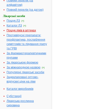
Повний перелік (за
однодозовому
алфавітом)
контейнері, по
Повний перелік (за датою)
6 контейнерів в
саше та
Лікарські засоби
картонній пачці
Пошук ЛЗ
(+)
Каталог ЛЗ
Діючі
1 г розчину
(+)
речовини:
містить
Пошук ліків в аптеках
азитроміцину
Противірусні препарати;
дигідрату 15 мг,
профілактика, послаблення
що
симптомів та лікування грипу
еквівалентно
та ГРВІ
азитроміцину
За фармакотерапевтичними
14,3 мг;/1
групами
однодозовий
За лікарською формою
контейнер (250
За міжнародною назвою
(+)
мг розчину)
Популярні лікарські засоби
містить 3,75 мг
Задекларовані оптово-
азитроміцину
відпускні ціни на ліки
дигідрату
Термін
18 місяців
Каталог виробників
придатності:
Субстанції
Номер
UA/17864/01/01
Лікарська рослинна
реєстраційного
сировина
посвідчення: