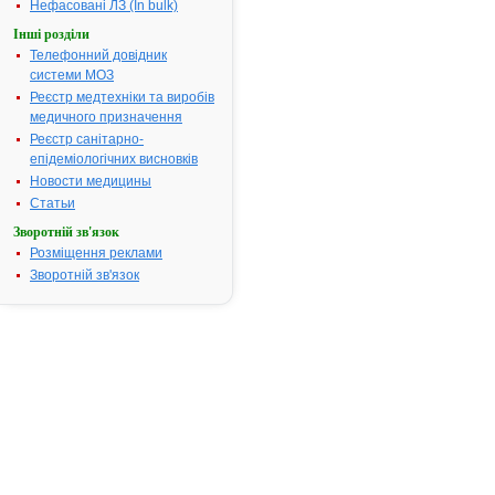
Нефасовані ЛЗ (In bulk)
Термін дії
з 17.01.2020 по
Інші розділи
посвідчення:
17.01.2025
Телефонний довідник
Термін дії
системи МОЗ
реєстраційного
Реєстр медтехніки та виробів
посвідчення
медичного призначення
закінчився.
Реєстр санітарно-
Пошук даних
епідеміологічних висновків
про реєстрацію
препарату
Новости медицины
АЗИОПТИК
Статьи
РОМФАРМ
Зворотній зв'язок
АТ код:
S01AA26
Розміщення реклами
Зворотній зв'язок
Інструкція
для
застосування
АЗИОПТИК
РОМФАРМ
ІНСТРУКЦІЯ
для
медичного