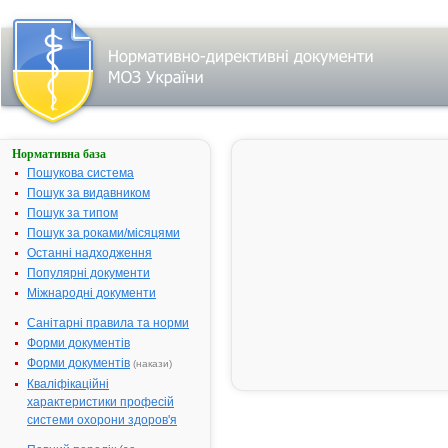
Нормативна база
АЗИОПТИК
РОМФАРМ
Пошукова система
Пошук за видавником
Назва:
АЗИОПТИК
Пошук за типом
РОМФАРМ
Пошук за роками/місяцями
Міжнародна
Azithromycin
Останні надходження
непатентована
Популярні документи
назва:
Міжнародні документи
Виробник:
К.Т. Ромфарм
Компані С.Р.Л.,
Санітарні правила та норми
Румунія
Форми документів
Лікарська
Краплі очні
Форми документів
(накази)
форма:
Кваліфікаційні
характеристики професій
Форма випуску:
краплі очні,
системи охорони здоров'я
розчин, 15 мг/г,
по 250 мг в