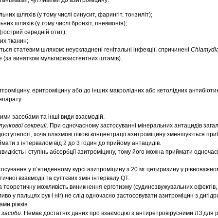
рганізмами, чутливими до азитроміцину:
льних шляхів (у тому числі синусит, фарингіт, тонзиліт);
ьних шляхів (у тому числі бронхіт, пневмонія);
(гострий середній отит);
ких тканин;
ться статевим шляхом: неускладнені генітальні інфекції, спричинені
Chlamydia
ae
(за винятком мультирезистентних штамів).
троміцину, еритроміцину або до інших макролідних або кетолідних антибіотикі
епарату.
ими засобами та інші види взаємодій.
лункової секреції.
При одночасному застосуванні мінеральних антацидів зага
доступності, хоча плазмові пікові концентрації азитроміцину зменшуються при
мати з інтервалом від 2 до 3 годин до прийому антацидів.
видкість і ступінь абсорбції азитроміцину, тому його можна приймати одночас
осування у п’ятиденному курсі азитроміцину з 20 мг цетиризину у рівноважном
чної взаємодії та суттєвих змін інтервалу QT.
а теоретичну можливість виникнення ерготизму (судинозвужувальних ефектів, 
иво у пальцях рук і ніг) не слід одночасно застосовувати азитроміцин з дигід
ми ріжків.
 засоби.
Немає достатніх даних про взаємодію з антиретровірусними ЛЗ для 