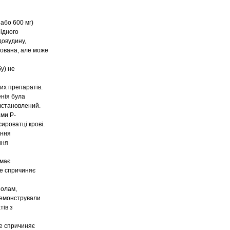
або 600 мг)
ідного
довудину,
сована, але може
у) не
их препаратів.
енія була
встановлений.
ами Р-
сироватці крові.
ення
ння
 має
не спричиняє
золам,
демонстрували
тів з
не спричиняє