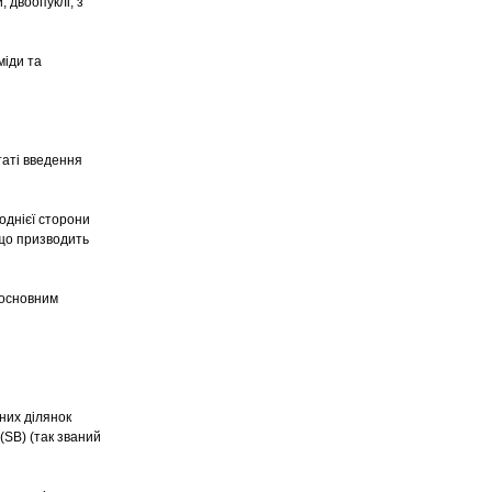
, двоопуклі, з
міди та
таті введення
однієї сторони
 що призводить
 основним
них ділянок
 (SB) (так званий