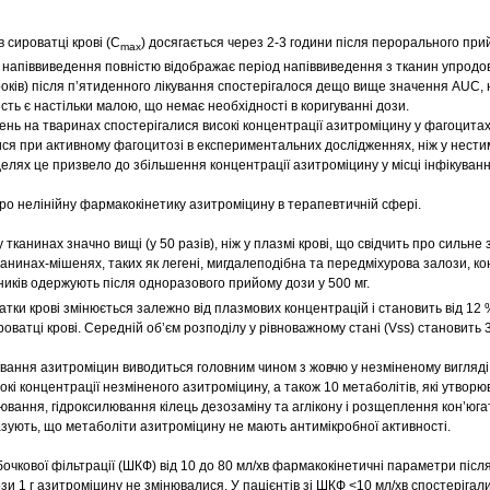
 сироватці крові (C
) досягається через 2-3 години після перорального при
max
 напіввиведення повністю відображає період напіввиведення з тканин упродовж
 років) після п’ятиденного лікування спостерігалося дещо вище значення AUC, н
ість є настільки малою, що немає необхідності в коригуванні дози.
нь на тваринах спостерігалися високі концентрації азитроміцину у фагоцитах,
лися при активному фагоцитозі в експериментальних дослідженнях, ніж у нест
елях це призвело до збільшення концентрації азитроміцину у місці інфікуванн
про нелінійну фармакокінетику азитроміцину в терапевтичній сфері.
тканинах значно вищі (у 50 разів), ніж у плазмі крові, що свідчить про сильне
канинах-мішенях, таких як легені, мигдалеподібна та передміхурова залози, к
ників одержують після одноразового прийому дози у 500 мг.
атки крові змінюється залежно від плазмових концентрацій і становить від 12 
роватці крові. Середній об’єм розподілу у рівноважному стані (Vss) становить 31
вання азитроміцин виводиться головним чином з жовчю у незміненому вигляді
кі концентрації незміненого азитроміцину, а також 10 метаболітів, які утворю
вання, гідроксилювання кілець дезозаміну та аглікону і розщеплення кон’юга
азують, що метаболіти азитроміцину не мають антимікробної активності.
убочкової фільтрації (ШКФ) від 10 до 80 мл/хв фармакокінетичні параметри піс
и 1 г азитроміцину не змінювалися. У пацієнтів зі ШКФ <10 мл/хв спостерігал