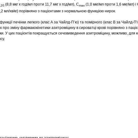
(8,8 мкг х год/мл проти 11,7 мкг х год/мл), C
(1,0 мкг/мл проти 1,6 мкг/мл) і
120
max
 0,2 мл/хв/кг) порівняно з пацієнтами з нормальною функцією нирок.
функції печінки легкого (клас А за Чайлд-П’ю) та помірного (клас В за Чайлд-П
 про зміну фармакокінетики азитроміцину в сироватці крові порівняно з паці
и. У цих пацієнтів покращується сечовиведення азитроміцину, можливо, для к
су.