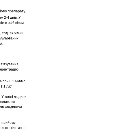
йому препарату.
 2-4 днів. У
іж в осіб віком
 тоді як більш
имульованих
я.
 зв’язування
онцентрацію
% при 0,5 мкг/мл
,1 л/кг.
. У жовчі людини
валися за
тів кладинози.
ля прийому
ися статистично