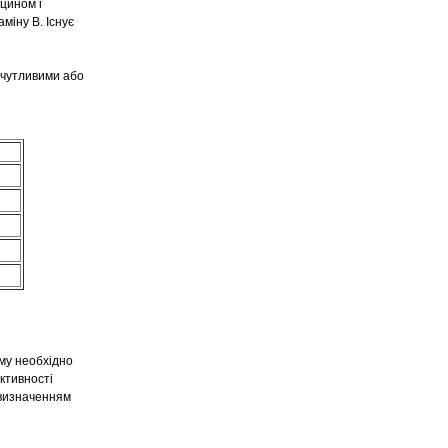
цином і
міну B. Існує
 чутливими або
ому необхідно
ктивності
 визначенням