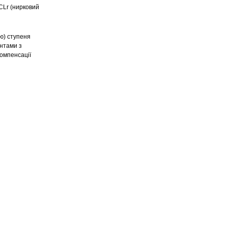
 CLr (нирковий
’ю) ступеня
єнтами з
омпенсації