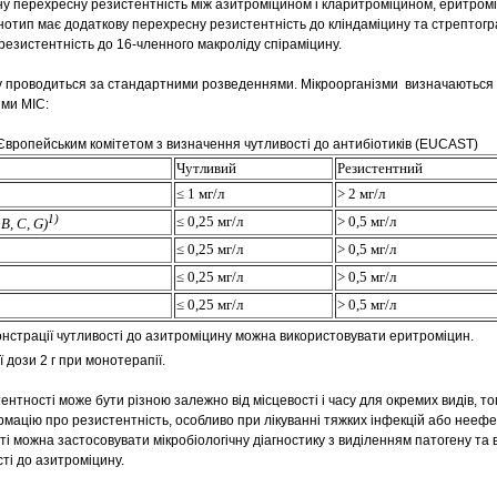
 перехресну резистентність між азитроміцином і кларитроміцином, еритромі
тип має додаткову перехресну резистентність до кліндаміцину та стрептогра
резистентність до 16-членного макроліду спіраміцину.
 проводиться за стандартними розведеннями. Мікроорганізми визначаються
ими MIC:
Європейським комітетом з визначення чутливості до антибіотиків (EUCAST)
Чутливий
Резистентний
≤ 1 мг/л
> 2 мг/л
1)
≤ 0,25 мг/л
> 0,5 мг/л
B, C, G)
≤ 0,25 мг/л
> 0,5 мг/л
≤ 0,25 мг/л
> 0,5 мг/л
≤ 0,25 мг/л
> 0,5 мг/л
нстрації чутливості до азитроміцину можна використовувати еритроміцин.
дози 2 г при монотерапії.
нтності може бути різною залежно від місцевості і часу для окремих видів, т
мацію про резистентність, особливо при лікуванні тяжких інфекцій або неефе
сті можна застосовувати мікробіологічну діагностику з виділенням патогену та
сті до азитроміцину.