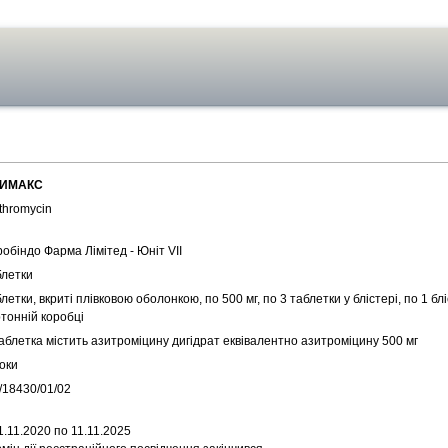
ИМАКС
thromycin
обіндо Фарма Лімітед - Юніт VІІ
блетки
летки, вкриті плівковою оболонкою, по 500 мг, по 3 таблетки у блістері, по 1 бл
тонній коробці
аблетка містить азитроміцину дигідрат еквівалентно азитроміцину 500 мг
оки
/18430/01/02
1.11.2020 по 11.11.2025