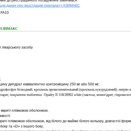
мін дії реєстраційного посвідчення закінчився.
шук даних про реєстрацію препарату АЗИМАКС
1FA10
ня АЗИМАКС
 лікарського засобу
;
цину дигідрат еквівалентно азитроміцину 250 мг або 500 мг;
ідрофосфат безводний, крохмаль прежелатинізований (крохмаль кукурудзяний), натрію 
теарат;
покриття таблетки:
Opadry ІІ 31К58902 white (лактоза, моногідрат; гіпромелоз
 вкриті плівковою оболонкою.
ивості:
криті плівковою оболонкою, від білого до майже білого кольору, довгастої форми
боку та «D» з іншого боку;