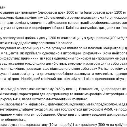
ати:
сування азитроміцину (одноразові дози 1000 мг та багаторазові дози 1200 мг 
плазмову фармакокінетику або екскрецію з сечею зидовудину чи його глюкурон
вання азитроміцину спричиняє збільшення концентрації фосфорильованого зи
ту, у мононуклеарах периферичної крові. Клінічна значущість цих даних не з’я
.
 застосуванні добових доз у 1200 мг азитроміцину з диданозином (400 мг/доб
кокінетику диданозину порівняно з плацебо.
осування азитроміцину і рифабутину не впливало на плазмові концентрації ц
 у пацієнтів, які приймали одночасно азитроміцин і рифабутин. Хоча нейтроп
 рифабутину, причинний зв’язок з одночасним прийомом азитроміцину не був 
 застосування макролідних антибіотиків, включаючи азитроміцин із субстрат
оксин і колхіцин, призводить до підвищеного рівня субстрату Р-глікопротеїну у 
суванні азитроміцину та дигоксину необхідно враховувати можливість підвищ
роватці крові. Необхідний клінічний контроль під час і після припинення лікува
ї взаємодії з системою цитохрому Р450 у печінці. Вважається, що препарат не
ї взаємодії, характерної для еритроміцину та інших макролідів. Азитроміцин 
итохрому Р450 через цитохром-метаболітний комплекс.
тин, карбамазепін, ефавіренц, флуконазол, індинавір, метилпреднізолон, міда
иметоприм/сульфаметоксазол, які метаболізуються цитохромом P450, не про
іцином у клінічних випробуваннях. Однак при спільному введенні цих препара
ти обережність.
застосування аторвастатину (10 мг на добу) і азитроміцину (500 мг на добу) 