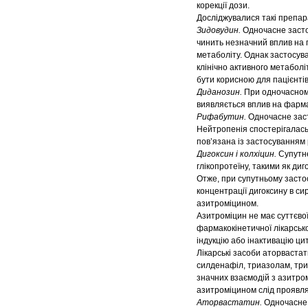
корекції дози.
Досліджувалися такі препар
Зидовудин.
Одночасне засто
чинить незначний вплив на 
метаболіту. Однак застосу
клінічно активного метаболі
бути корисною для пацієнтів
Диданозин.
При одночасному
виявляється вплив на фарма
Рифабутин.
Одночасне заст
Нейтропенія спостерігалась
пов’язана із застосуванням
Дигоксин
і колхіцин.
Супутнє
глікопротеїну, такими як диг
Отже, при супутньому засто
концентрації дигоксину в си
азитроміцином.
Азитроміцин не має суттєво
фармакокінетичної лікарсько
індукцію або інактивацію ц
Лікарські засоби аторваста
силденафіл, триазолам, тр
значних взаємодій з азитром
азитроміцином слід проявля
Аторвастатин.
Одночасне 