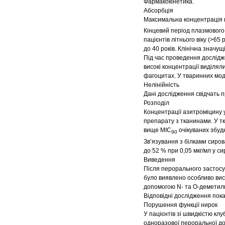
Фармакокінетика.
Абсорбція
Максимальна концентрація в
Кінцевий період плазмового
пацієнтів літнього віку (>65
до 40 років. Клінічна значущ
Під час проведення дослідже
високі концентрації виділя
фагоцитах. У тваринних мод
Нелінійність
Дані дослідження свідчать 
Розподіл
Концентрації азитроміцину у 
препарату з тканинами. У т
вище MIС
очікуваних збуд
90
Зв’язування з білками сиров
до 52 % при 0,05 мкг/мл у си
Виведення
Після перорального застосу
було виявлено особливо висо
допомогою N- та O-деметилю
Відповідні дослідження пок
Порушення функції нирок
У пацієнтів зі швидкістю кл
одноразової пероральної доз