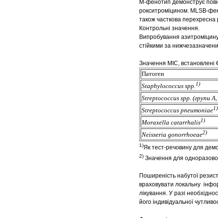
М-фенотип демонструє повну
рокситроміцином. МLSB-фено
також часткова перехресна 
Контрольні значення.
Випробування азитроміцину
стійкими за нижчезазначен
Значення MIC, встановлені 
Патоген
1)
Staphylococcus spp.
Streptococcus spp. (групи A, 
1)
Streptococcus pneumoniae
1)
Moraxella catarrhalis
2)
Neisseria gonorrhoeae
1)
Як тест-речовину для демо
2)
Значення для одноразової 
Поширеність набутої резисте
враховувати локальну інфор
лікування. У разі необхідно
його індивідуальної чутливо