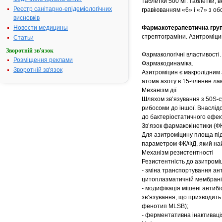
таблетки 500 мг: таблетки, в
Реєстр санітарно-епідеміологічних
гравіюванням «6» і «7» з об
висновків
Новости медицины
Фармакотерапевтична гру
стрептограміни. Азитроміци
Статьи
Зворотній зв'язок
Фармакологічні властивості.
Розміщення реклами
Фармакодинаміка.
Зворотній зв'язок
Азитроміцин є макролідним 
атома азоту в 15-членне ла
Механізм дії
Шляхом зв’язування з 50S-с
рибосоми до іншої. Внаслідо
до бактеріостатичного ефек
Зв’язок фармакокінетики (Ф
Для азитроміцину площа під
параметром ФК/ФД, який на
Механізм резистентності
Резистентність до азитромі
- зміна транспортування ант
цитоплазматичній мембрані,
- модифікація мішені антиб
зв’язування, що призводить д
фенотип MLSB);
- ферментативна інактивація