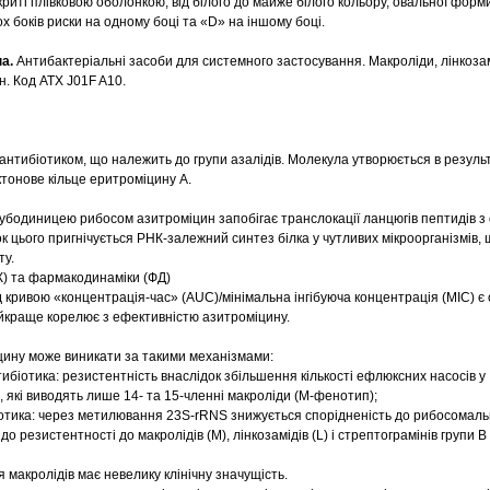
криті плівковою оболонкою, від білого до майже білого кольору, овальної форми
ох боків риски на одному боці та «D» на іншому боці.
па.
Антибактеріальні засоби для системного застосування. Макроліди, лінкоза
н. Код АТХ J01F A10.
антибіотиком, що належить до групи азалідів. Молекула утворюється в резуль
ктонове кільце еритроміцину А.
убодиницею рибосом азитроміцин запобігає транслокації ланцюгів пептидів з 
к цього пригнічується РНК-залежний синтез білка у чутливих мікроорганізмів,
ту.
К) та фармакодинаміки (ФД)
 кривою «концентрація-час» (AUC)/мінімальна інгібуюча концентрація (MIC) є
йкраще корелює з ефективністю азитроміцину.
цину може виникати за такими механізмами:
ибіотика: резистентність внаслідок збільшення кількості ефлюксних насосів у
 які виводять лише 14- та 15-членні макроліди (М-фенотип);
іотика: через метилювання 23S-rRNS знижується спорідненість до рибосомаль
о резистентності до макролідів (М), лінкозамідів (L) і стрептограмінів групи В
 макролідів має невелику клінічну значущість.