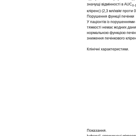
значущі відмінності в AUC
0-
кліренс) (2,3 мл/хв/кг проти
Порушення функції печінки
У пацієнтів із порушеннями 
тяжкості немає жодних даних
нормальною функцією печінк
зниження печінкового клірен
Клінічні характеристики.
Показання.