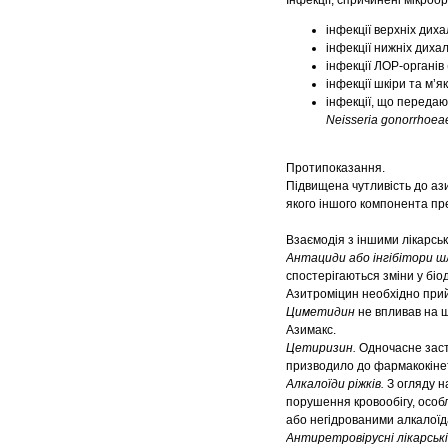
Інфекції, спричинені мікроо
інфекції верхніх диха
інфекції нижніх дихал
інфекції ЛОР-органів 
інфекції шкіри та м’я
інфекції, що передаю
Neisseria gonorrhoe
Протипоказання.
Підвищена чутливість до ази
якого іншого компонента пр
Взаємодія з іншими лікарськ
Антациди
або інгібітори ш
спостерігаються зміни у біо
Азитроміцин необхідно прий
Циметидин
не впливав на ш
Азимакс.
Цетиризин.
Одночасне заст
призводило до фармакокінети
Алкалоїди ріжків.
З огляду н
порушення кровообігу, особл
або негідрованими алкалоїда
Антиретровірусні лікарські