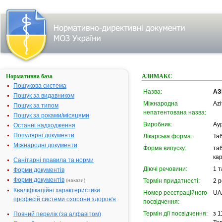
Нормативна база
АЗИМАКС
Пошукова система
Назва:
АЗ
Пошук за видавником
Міжнародна
Azi
Пошук за типом
непатентована назва:
Пошук за роками/місяцями
Виробник:
Аур
Останні надходження
Популярні документи
Лікарська форма:
Та
Міжнародні документи
Форма випуску:
таб
кар
Санітарні правила та норми
Діючі речовини:
1 т
Форми документів
Форми документів
(накази)
Термін придатності:
2 р
Кваліфікаційні характеристики
Номер реєстраційного
UA
професій системи охорони здоров'я
посвідчення:
Термін дії посвідчення:
з 1
Повний перелік (за алфавітом)