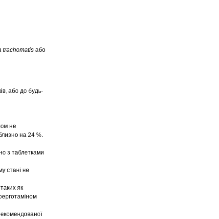
 trachomatis
або
в, або до будь-
лом не
близно на 24 %.
но з таблетками
у стані не
таких як
роерготаміном
рекомендованої