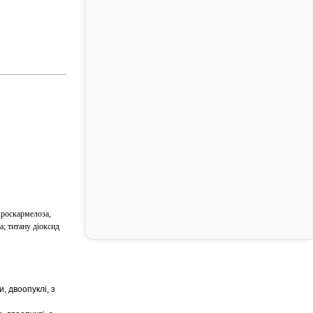
кроскармелоза,
а; титану діоксид
, двоопуклі, з