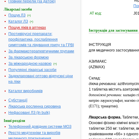
Тер
Повний перелік (за датою)
По
Лікарські засоби
АТ код:
J0
Пошук ЛЗ
(+)
Каталог ЛЗ
(+)
Пошук ліків в аптеках
Інструкція для застосуван
Противірусні препарати;
профілактика, послаблення
ІНСТРУКЦІЯ
симптомів та лікування грипу та ГРВІ
для медичного застосування
За фармакотерапевтичними групами
За лікарською формою
АЗИМАКС
За міжнародною назвою
(+)
(AZIMAX)
Популярні лікарські засоби
Задекларовані оптово-відпускні ціни
Склад:
на ліки
діюча речовина:
azithromycin
1 таблетка містить азитромі
Каталог виробників
допоміжні речовини:
кальцію г
Субстанції
натрію лаурилсульфат, магнію с
(Е171); триацетин)
.
Лікарська рослинна сировина
Нефасовані ЛЗ (In bulk)
Лікарська форма.
Таблетки,
Інші розділи
Основні фізико-хімічні власт
Телефонний довідник системи МОЗ
таблетки 250 мг: таблетки, в
Реєстр медтехніки та виробів
гравіюванням «66» з одного 
медичного призначення