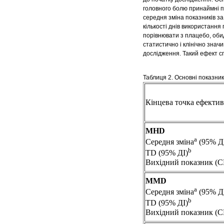
головного болю принаймні по
середня зміна показників за
кількості днів використання
порівнювати з плацебо, оби
статистично і клінічно зна
дослідження. Такий ефект сп
Таблиця 2. Основні показник
Кінцева точка ефектив
MHD
а
Середня зміна
(95% Д
b
TD (95% ДІ)
Вихідний показник (С
MMD
а
Середня зміна
(95% Д
b
TD (95% ДІ)
Вихідний показник (С