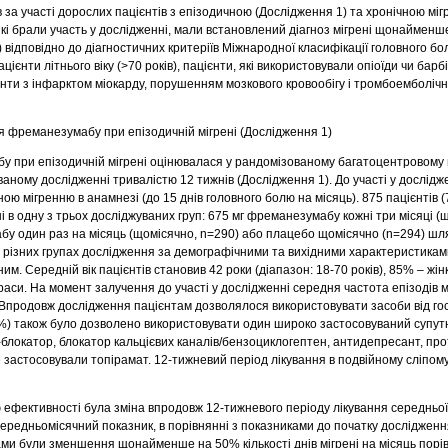
 за участі дорослих пацієнтів з епізодичною (Дослідження 1) та хронічною мі
які брали участь у дослідженні, мали встановлений діагноз мігрені щонаймен
ез) відповідно до діагностичних критеріїв Міжнародної класифікації головного бол
ієнти літнього віку (>70 років), пацієнти, які використовували опіоїди чи барб
ієнти з інфарктом міокарду, порушенням мозкового кровообігу і тромбоемболіч
я фреманезумабу при епізодичній мігрені (Дослідження 1)
у при епізодичній мігрені оцінювалася у рандомізованому багатоцентровому
аному дослідженні тривалістю 12 тижнів (Дослідження 1). До участі у дослідж
ою мігренню в анамнезі (до 15 днів головного болю на місяць). 875 пацієнтів (
і в одну з трьох досліджуваних груп: 675 мг фреманезумабу кожні три місяці 
бу один раз на місяць (щомісячно, n=290) або плацебо щомісячно (n=294) шл
в у різних групах дослідження за демографічними та вихідними характеристик
им. Середній вік пацієнтів становив 42 роки (діапазон: 18-70 років), 85% – жін
аси. На момент залучення до участі у дослідженні середня частота епізодів м
. Впродовж дослідження пацієнтам дозволялося використовувати засоби від го
21%) також було дозволено використовувати один широко застосовуваний супут
-блокатор, блокатор кальцієвих каналів/бензоциклогептен, антидепресант, пр
е застосовували топірамат. 12‑тижневий період лікування в подвійному сліпом
фективності була зміна впродовж 12-тижневого періоду лікування середньої к
середньомісячний показник, в порівнянні з показниками до початку досліджен
ми були зменшення щонайменше на 50% кількості днів мігрені на місяць порі