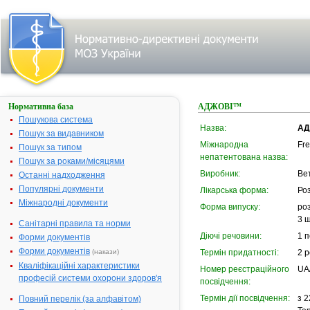
Нормативна база
АДЖОВІ™
Пошукова система
Назва:
АД
Пошук за видавником
Міжнародна
Fr
Пошук за типом
непатентована назва:
Пошук за роками/місяцями
Виробник:
Ве
Останні надходження
Популярні документи
Лікарська форма:
Роз
Міжнародні документи
Форма випуску:
роз
3 
Санітарні правила та норми
Діючі речовини:
1 
Форми документів
Форми документів
(накази)
Термін придатності:
2 р
Кваліфікаційні характеристики
Номер реєстраційного
UA
професій системи охорони здоров'я
посвідчення:
Термін дії посвідчення:
з 2
Повний перелік (за алфавітом)