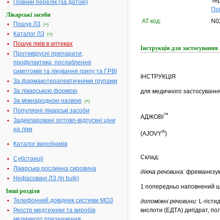
Тер
Повний перелік (за датою)
По
Лікарські засоби
АТ код:
N0
Пошук ЛЗ
(+)
Каталог ЛЗ
(+)
Пошук ліків в аптеках
Інструкція для застосуван
Противірусні препарати;
профілактика, послаблення
симптомів та лікування грипу та ГРВІ
ІНСТРУКЦІЯ
За фармакотерапевтичними групами
За лікарською формою
для медичного застосування
За міжнародною назвою
(+)
Популярні лікарські засоби
™
АДЖОВІ
Задекларовані оптово-відпускні ціни
на ліки
®
(AJOVY
)
Каталог виробників
Склад:
Субстанції
Лікарська рослинна сировина
діюча речовина:
фреманезу
Нефасовані ЛЗ (In bulk)
1 попередньо наповнений шп
Інші розділи
Телефонний довідник системи МОЗ
допоміжні речовини:
L-гісти
Реєстр медтехніки та виробів
кислоти (ЕДТА) дигідрат, пол
медичного призначення