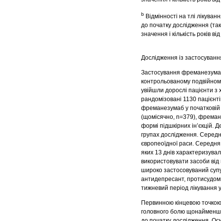
b
Відмінності на тлі лікуван
до початку дослідження (так/
значення і кількість років від
Дослідження із застосуванн
Застосування фреманезумаб
контрольованому подвійному
увійшли дорослі пацієнти з 
рандомізовані 1130 пацієнтів
фреманезумаб у початковій 
(щомісячно, n=379), фреман
формі підшкірних ін’єкцій. 
групах дослідження. Середній
європеоїдної раси. Середня
яких 13 днів характеризув
використовувати засоби від 
широко застосовуваний супу
антидепресант, протисудомн
тижневий період лікування 
Первинною кінцевою точкою 
головного болю щонайменше 
до початку дослідження. О