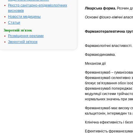
Реєстр санітарно-епідеміологічних
Лікарська форма.
Розчин дл
висновків
Новости медицины
Основні фізико-хімічні вла
Статьи
Зворотній зв'язок
Фармакотерапевтична груп
Розміщення реклами
Зворотній зв'язок
Фармакологічні властивості.
Фармакодинаміка.
Механізм дії
Фреманезумаб – гуманізован
Фреманезумаб селективно зв
блокує зв’язування обох із
фреманезумаб попереджає мі
модуляції системи трійчасто
нормальних значень при зм
Фреманезумаб має високу сп
кальцитонін, інтермедин та
Клінічна ефективність і без
Ефективність фреманезумаб