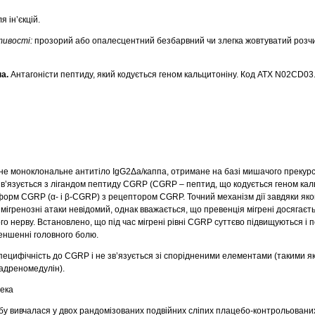
я ін’єкцій.
стивості:
прозорий або опалесцентний безбарвний чи злегка жовтуватий розч
а.
Антагоністи пептиду, який кодується геном кальцитоніну. Код АТХ N02CD03
е моноклональне антитіло IgG2Δa/каппа, отримане на базі мишачого прекурс
’язується з лігандом пептиду CGRP (CGRP – пептид, що кодується геном каль
оформ CGRP (α- і β-CGRP) з рецептором CGRP. Точний механізм дії завдяки як
гренозні атаки невідомий, однак вважається, що превенція мігрені досягаєть
го нерву. Встановлено, що під час мігрені рівні CGRP суттєво підвищуються і
еншенні головного болю.
ецифічність до CGRP і не зв’язується зі спорідненими елементами (такими як 
 адреномедулін).
пека
у вивчалася у двох рандомізованих подвійних сліпих плацебо-контрольовани