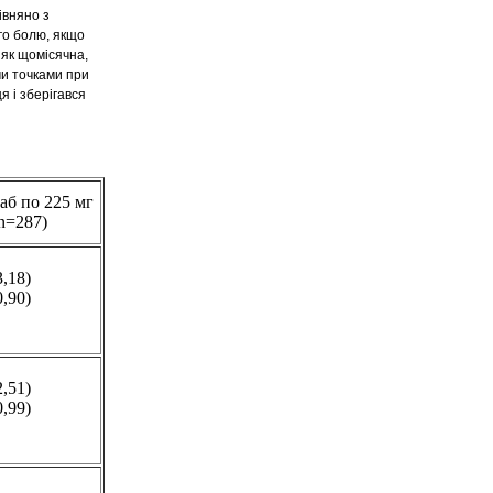
івняно з
ого болю, якщо
 як щомісячна,
ми точками при
я і зберігався
б по 225 мг
n=287)
3,18)
0,90)
2,51)
0,99)