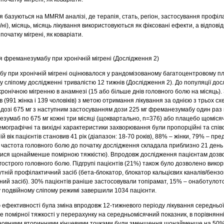
ня базуються на MMRM аналізі, де терапія, стать, регіон, застосування профіл
ні), місяць, місяць лікування використовуються як фіксовані ефекти, а відповідн
 початку мігрені, як коваріати.
я фреманезумабу при хронічній мігрені (Дослідження 2)
у при хронічній мігрені оцінювалося у рандомізованому багатоцентровому п
 сліпому дослідженні тривалістю 12 тижнів (Дослідження 2). До популяції до
хронічною мігренню в анамнезі (15 або більше днів головного болю на місяць).
 (991 жінка і 139 чоловіків) з метою отримання лікування за однією з трьох сх
дозі 675 мг з наступним застосуванням дози 225 мг фреманезумабу один раз 
езумаб по 675 мг кожні три місяці (щоквартально, n=376) або плацебо щомісяч
Демографічні та вихідні характеристики захворювання були пропорційні та співс
 вік пацієнтів становив 41 рік (діапазон: 18-70 років), 88% – жінки, 79% – пр
 частота головного болю до початку дослідження складала приблизно 21 день 
алися щонайменше помірною тяжкістю). Впродовж дослідження пацієнтам дозв
гострого головного болю. Підгрупі пацієнтів (21%) також було дозволено вико
тній профілактичний засіб (бета-блокатор, блокатор кальцієвих каналів/бенз
ий засіб). 30% пацієнтів раніше застосовували топірамат, 15% – онаботулото
у подвійному сліпому режимі завершили 1034 пацієнти.
ефективності була зміна впродовж 12-тижневого періоду лікування середньої к
помірної тяжкості у перерахунку на середньомісячний показник, в порівнянн
сновними вторинними кінцевими точками були зменшення щонайменше на 50% к