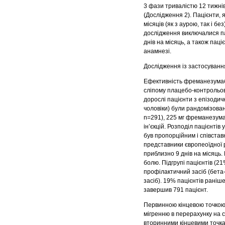
3 фази тривалістю 12 тижнів
(Дослідження 2). Пацієнти, 
місяців (як з аурою, так і б
дослідження виключалися пац
днів на місяць, а також пац
анамнезі.
Дослідження із застосуванн
Ефективність фреманезумаб
сліпому плацебо-контрольов
дорослі пацієнти з епізодичн
чоловіки) були рандомізован
n=291), 225 мг фреманезума
ін’єкцій. Розподіл пацієнті
був пропорційним і співставн
представники європеоїдної р
приблизно 9 днів на місяць
болю. Підгрупі пацієнтів (
профілактичний засіб (бета
засіб). 19% пацієнтів раніш
завершив 791 пацієнт.
Первинною кінцевою точкою е
мігренню в перерахунку на 
вторинними кінцевими точка