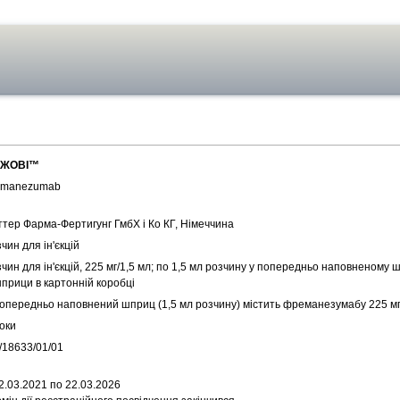
ЖОВІ™
emanezumab
ттер Фарма-Фертигунг ГмбХ і Ко КГ, Німеччина
чин для ін'єкцій
чин для ін'єкцій, 225 мг/1,5 мл; по 1,5 мл розчину у попередньо наповненому ш
шприци в картонній коробці
попередньо наповнений шприц (1,5 мл розчину) містить фреманезумабу 225 м
оки
/18633/01/01
2.03.2021 по 22.03.2026