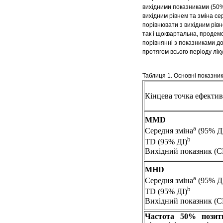
вихідними показниками (50% 
вихідним рівнем та зміна се
порівнювати з вихідним рів
так і щоквартальна, продем
порівнянні з показниками до
протягом всього періоду лік
Таблиця 1. Основні показник
Кінцева точка ефектив
MMD
а
Середня зміна
(95% Д
b
TD (95% ДІ)
Вихідний показник (С
MHD
а
Середня зміна
(95% Д
b
TD (95% ДІ)
Вихідний показник (С
Частота 50% позит