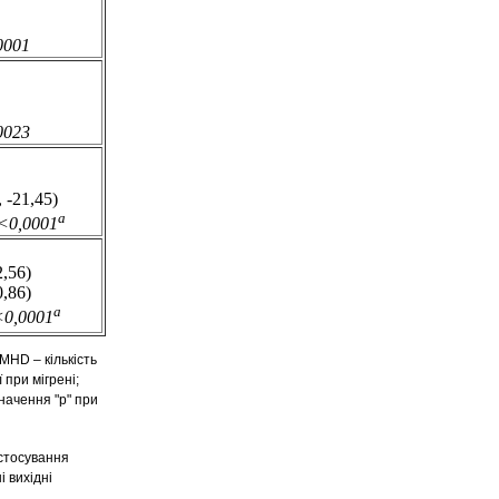
0001
0023
, -21,45)
a
<0,0001
2,56)
0,86)
a
<0,0001
MHD – кількість
при мігрені;
значення "p" при
астосування
і вихідні