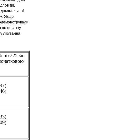
дповіді),
едньомісячної
ем. Якщо
родемонстрували
и до початку
у лікування.
 по 225 мг
початковою
,97)
,46)
,33)
,09)