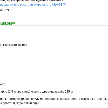
мін дії реєстраційного посвідчення закінчився.
шук даних про реєстрацію препарату АДЖОВІ™
2CD03
ня АДЖОВІ™
 лікарського засобу
маб;
риц (1,5 мл розчину) містить фреманезумабу 225 мг;
дин, L-гістидину гідрохлориду моногідрат, сахароза, динатрієвої солі етиленді
ісорбат 80, вода для ін’єкцій.