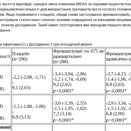
частота відповіді), середня зміна показника MIDAS за оцінками пацієнтів пор
редньомісячної кількості днів використання препаратів проти гострого головн
нем. Якщо порівнювати з плацебо, обидві схеми застосування фреманезумабу,
онстрували статистично і клінічно значиме покращення за ключовими кінцеви
 початку дослідження. Такий ефект спостерігався вже впродовж першого місяц
ування.
и ефективності у Дослідженні 1 при епізодичній мігрені
Фреманезумаб по 675 мг
Плацебо
Фреманезума
ності
щоквартально
(n=290)
щомісячно (
(n=288)
-3,4 (-3,94, -2,96)
-3,7 (-4,15, -
І)
-2,2 (-2,68, -1,71)
-1,2 (-1,74, -0,69)
-1,4 (-1,96, -
-
9,2 (2,62)
8,9 (2,63)
9,1 (2,65)
В)
a
a
р<0,0001
р<0,0001
-3,0 (-3,39, -2,55)
-2,9 (-3,34, -
І)
-1,5 (-1,88, -1,06)
-1,5 (-1,95, -1,02)
-1,5 (-1,92, -
-
7,2 (3,14)
6,8 (2,90)
6,9 (3,13)
В)
a
a
р<0,0001
р<0,0001
ивної