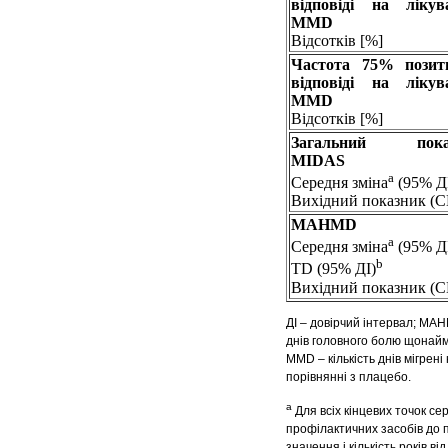
відповіді на лікув
MMD
Відсотків [%]
Частота 75% позит
відповіді на лікув
MMD
Відсотків [%]
Загальний пока
MIDAS
а
Середня зміна
(95% Д
Вихідний показник (С
MAHMD
а
Середня зміна
(95% Д
b
TD (95% ДІ)
Вихідний показник (С
ДІ – довірчий інтервал; MAH
днів головного болю щонайм
MMD – кількість днів мігрені
порівнянні з плацебо.
а
Для всіх кінцевих точок се
профілактичних засобів до п
значення і кількість років від