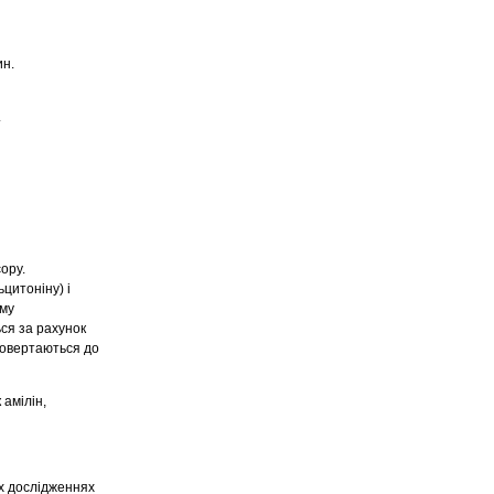
ин.
.
ору.
цитоніну) і
ому
ся за рахунок
 повертаються до
амілін,
х дослідженнях