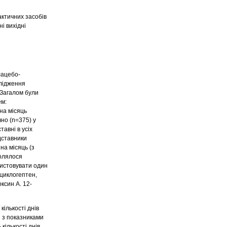
актичних засобів
і вихідні
лацебо-
слідження
 Загалом були
ем:
на місяць
но (n=375) у
тавні в усіх
едставники
на місяць (з
олялося
ристовувати один
оциклогептен,
ксин А. 12-
ількості днів
і з показниками
ількості днів