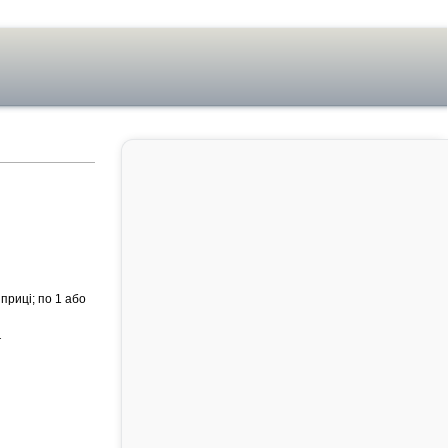
приці; по 1 або
г