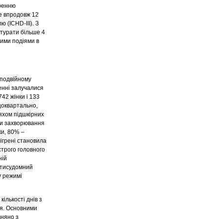
гренню
ше впродовж 12
ю (ICHD-ІІІ). З
ітурати більше 4
ними подіями в
 подвійному
енні залучалися
742 жінки і 133
(щоквартально,
яхом підшкірних
ами захворювання
ки, 80% –
ігрені становила
строго головного
ній
отисудомний
у режимі
ількості днів з
ня. Основними
вняно з