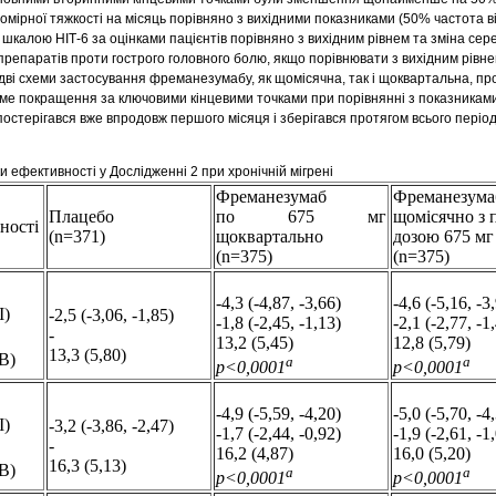
мірної тяжкості на місяць порівняно з вихідними показниками (50% частота ві
 шкалою НІТ-6 за оцінками пацієнтів порівняно з вихідним рівнем та зміна сер
 препаратів проти гострого головного болю, якщо порівнювати з вихідним рівн
дві схеми застосування фреманезумабу, як щомісячна, так і щоквартальна, п
чиме покращення за ключовими кінцевими точками при порівнянні з показникам
остерігався вже впродовж першого місяця і зберігався протягом всього період
и ефективності у Дослідженні 2 при хронічній мігрені
Фреманезумаб
Фреманезумаб
Плацебо
по 675 мг
щомісячно з 
ності
(n=371)
щоквартально
дозою 675 мг
(n=375)
(n=375)
-4,3 (-4,87, -3,66)
-4,6 (-5,16, -3
І)
-2,5 (-3,06, -1,85)
-1,8 (-2,45, -1,13)
-2,1 (-2,77, -1
-
13,2 (5,45)
12,8 (5,79)
13,3 (5,80)
В)
a
a
р<0,0001
р<0,0001
-4,9 (-5,59, -4,20)
-5,0 (-5,70, -4
І)
-3,2 (-3,86, -2,47)
-1,7 (-2,44, -0,92)
-1,9 (-2,61, -1
-
16,2 (4,87)
16,0 (5,20)
16,3 (5,13)
В)
a
a
р<0,0001
р<0,0001