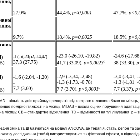
ання,
27,9%
44,4%,
р<0,0001
47,7%,
р<0,
ивної
ання,
9,7%
18,4%,
р=0,0025
18,5%,
р=0,
зник
-23,0 (-26,10, -19,82)
-24,6 (-27,68
-17,5 (-20,62, -14,47)
І)
a
37,3 (27,75)
В)
41,7 (33,09),
р=0,0023
38 (33,30),
p
-2,9 (-3,34, -2,48)
-3,0 (-3,41, -
-1,6 (-2,04, -1,20)
І)
-1,3 (-1,73, -0,78)
-1,3 (-1,81, -
-
a
7,7 (3,60)
7,7 (3,70),
р<0,0001
7,7 (3,37),
р
В)
MD – кількість днів прийому препаратів від гострого головного болю на місяць; 
енше помірної тяжкості на місяць; MIDAS – шкала оцінки порушення адаптації 
 на місяць; СВ – стандартне відхилення; TD – відмінності на тлі лікування; p – 
редня зміна та ДІ базуються на моделі ANCOVA, де терапія, стать, регіон та з
очатку дослідження (так/ні) використовуються як фіксовані ефекти, а відповідн
 початку мігрені, як коваріати.