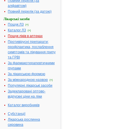
Повний перелік (за
бромізовалеріаново
алфавітом)
кислоти 16,63 мг,
Повний перелік (за датою)
розчину ментолу в
Лікарські засоби
ментиловому ефірі
Пошук ЛЗ
(+)
кислоти
Каталог ЛЗ
ізовалеріанової
(+)
45,74 мг, олії хмелю
Пошук ліків в аптеках
0,17 мг, м'яти олії
Противірусні препарати;
1,18 мг
профілактика, послаблення
симптомів та лікування грипу
Термін
1 рік 6 місяців
та ГРВІ
придатності:
За фармакотерапевтичними
Номер
UA/14667/01/01
групами
реєстраційного
За лікарською формою
посвідчення:
За міжнародною назвою
(+)
Термін дії
з 06.04.2020 по
Популярні лікарські засоби
посвідчення:
03.08.2021
Задекларовані оптово-
Термін дії
відпускні ціни на ліки
реєстраційного
посвідчення
Каталог виробників
закінчився.
Пошук даних про
Субстанції
реєстрацію
Лікарська рослинна
препарату
сировина