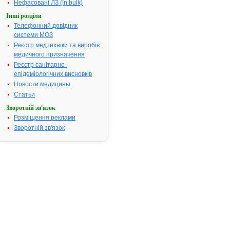
КОРВАЛОЛ® К
Нефасовані ЛЗ (In bulk)
АТ код:
N05CX
Інші розділи
Телефонний довідник
системи МОЗ
Інструкція
Реєстр медтехніки та виробів
для
медичного призначення
застосування
КОРВАЛОЛ®
Реєстр санітарно-
К
епідеміологічних висновків
Новости медицины
Статьи
ІНСТРУКЦІЯ
Зворотній зв'язок
для
Розміщення реклами
медичного
Зворотній зв'язок
застосування
лікарського
засобу
®
КОРВАЛОЛ
К
®
(CORVALOL
К)