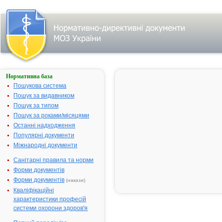
Нормативна база
КОРВАЛОЛ®
К
Пошукова система
Пошук за видавником
Назва:
КОРВАЛОЛ® К
Пошук за типом
Міжнародна
Comb drug
Пошук за роками/місяцями
непатентована
Останні надходження
назва:
Популярні документи
Виробник:
АТ "Фармак"
Міжнародні документи
Лікарська
Капсули
Санітарні правила та норми
форма:
Форми документів
Форма випуску:
капсули м'які по 10
Форми документів
(накази)
капсул у блістері; п
Кваліфікаційні
1 або 3 блістери у
характеристики професій
пачці
системи охорони здоров'я
Діючі
1 капсула містить
речовини:
етилового ефіру -