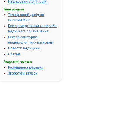
Нефасовані ЛЗ (In bulk)
Інші розділи
ІНСТРУКЦІЯ
Телефонний довідник
для
системи МОЗ
медичного
Реєстр медтехніки та виробів
застосування
медичного призначення
лікарського
Реєстр санітарно-
засобу
епідеміологічних висновків
Новости медицины
МІЛІСТАН
МУЛЬТИСИМПТОМНИЙ
Статьи
(MILISTAN
Зворотній зв'язок
MULTISYMPTOMIC)
Розміщення реклами
Зворотній зв'язок
Склад:
діючі
речовини:
парацетамол,
цетиризину
гідрохлорид,
хлорфеніраміну
малеат,
декстрометорфану
гідробромід;
5