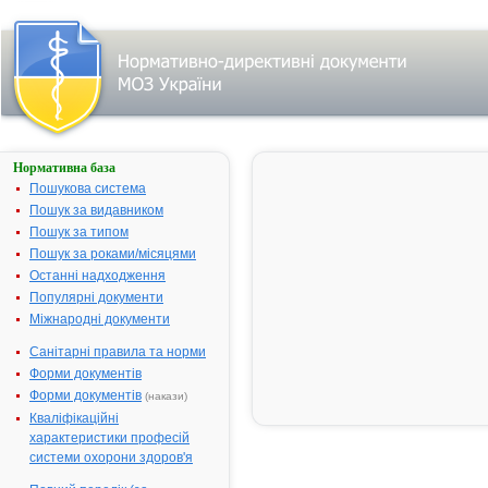
Нормативна база
МІЛІСТАН
МУЛЬТИСИМПТОМНИЙ
Пошукова система
Пошук за видавником
Назва:
МІЛІСТАН
Пошук за типом
МУЛЬТИСИМПТОМ
Пошук за роками/місяцями
Міжнародна
Paracetamol,
Останні надходження
непатентована
combinations excl.
Популярні документи
назва:
psycholeptics
Міжнародні документи
Виробник:
Гракуре
Фармасьютікалс ЛТ
Санітарні правила та норми
Індія
Форми документів
Лікарська
Суспензія
Форми документів
(накази)
форма:
Кваліфікаційні
характеристики професій
Форма випуску:
суспензія оральна 
системи охорони здоров'я
100 мл у флаконі, п
флакону разом з