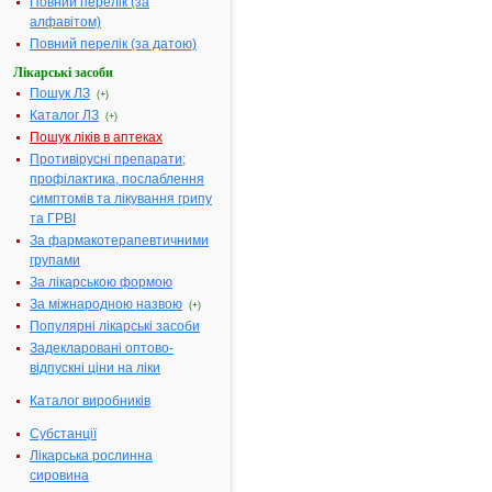
Повний перелік (за
мірною ложечкою у
алфавітом)
картонній упаковці
Повний перелік (за датою)
Діючі
5 мл суспензії містя
Лікарські засоби
речовини:
парацетамолу 160 м
Пошук ЛЗ
(+)
цетиризину
Каталог ЛЗ
гідрохлориду 2,5 мг,
(+)
хлорфеніраміну
Пошук ліків в аптеках
малеату 1 мг,
Противірусні препарати;
декстрометорфану
профілактика, послаблення
гідроброміду 5 мг
симптомів та лікування грипу
та ГРВІ
Термін
2 роки
За фармакотерапевтичними
придатності:
групами
Номер
UA/1454/01/01
За лікарською формою
реєстраційного
За міжнародною назвою
(+)
посвідчення:
Популярні лікарські засоби
Термін дії
необмежений, з
Задекларовані оптово-
посвідчення:
13.01.2020
відпускні ціни на ліки
АТ код:
N02BE51
Каталог виробників
Субстанції
Інструкція для
Лікарська рослинна
застосування МІЛІСТАН
сировина
МУЛЬТИСИМПТОМНИЙ