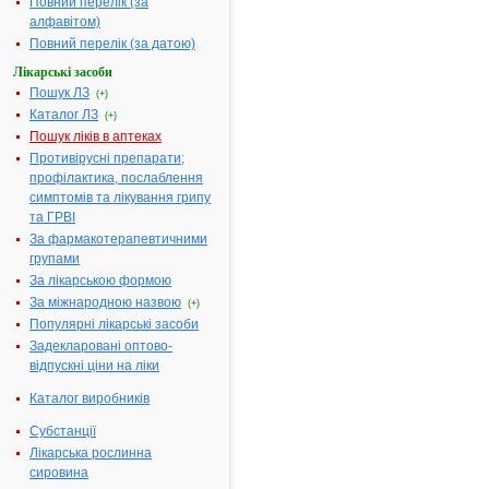
Повний перелік (за
ампул в
алфавітом)
картонній пачці
Повний перелік (за датою)
Діючі
1 мл містить
Лікарські засоби
речовини:
хондроїтину
Пошук ЛЗ
(+)
сульфату
Каталог ЛЗ
(+)
натрію 100 мг
Пошук ліків в аптеках
Термін
3 роки.
Противірусні препарати;
придатності:
профілактика, послаблення
Номер
UA/18601/01/01
симптомів та лікування грипу
реєстраційного
та ГРВІ
посвідчення:
За фармакотерапевтичними
Термін дії
з 11.03.2021 по
групами
посвідчення:
11.03.2026
За лікарською формою
Термін дії
За міжнародною назвою
(+)
реєстраційного
Популярні лікарські засоби
посвідчення
Задекларовані оптово-
закінчився.
відпускні ціни на ліки
Пошук даних
про реєстрацію
Каталог виробників
препарату
Субстанції
СТАУРУМ
Лікарська рослинна
АТ код:
M01AX25
сировина