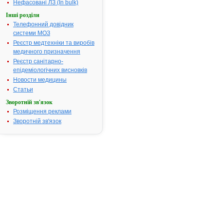
Нефасовані ЛЗ (In bulk)
Інструкція
Інші розділи
для
Телефонний довідник
застосування
системи МОЗ
СТАУРУМ
Реєстр медтехніки та виробів
медичного призначення
ІНСТРУКЦІЯ
Реєстр санітарно-
для
епідеміологічних висновків
медичного
Новости медицины
застосування
Статьи
лікарського
засобу
Зворотній зв'язок
Розміщення реклами
СТАУРУМ
Зворотній зв'язок
Склад:
діюча
речовина:
хондроїтину
сульфат
натрію;
1
мл
містить
хондроїтину