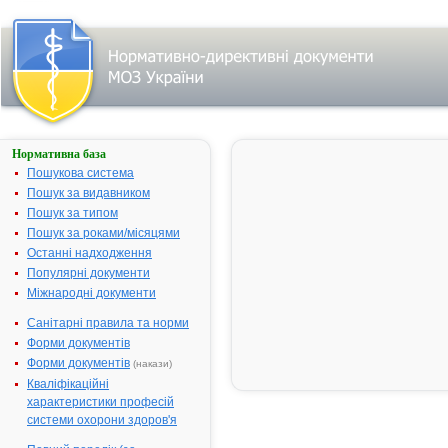
Нормативна база
СТАУРУМ
Пошукова система
Назва:
СТАУРУМ
Пошук за видавником
Міжнародна
Chondroitin
Пошук за типом
непатентована
sulfate
Пошук за роками/місяцями
назва:
Останні надходження
Виробник:
К.Т. Ромфарм
Популярні документи
Компані С.Р.Л.,
Міжнародні документи
Румунія
Санітарні правила та норми
Лікарська
Розчин для
Форми документів
форма:
ін'єкцій
Форми документів
(накази)
Форма випуску:
розчин для
Кваліфікаційні
ін'єкцій, 200
характеристики професій
мг/2 мл; по 2 мл
системи охорони здоров'я
в ампулі, по 5
або по 10