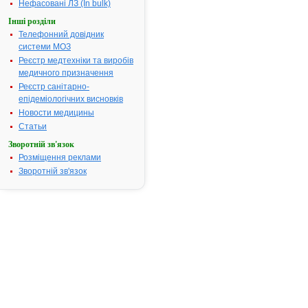
Нефасовані ЛЗ (In bulk)
для
застосування
Інші розділи
ТРИФТАЗИН-
Телефонний довідник
ДАРНИЦЯ
системи МОЗ
Реєстр медтехніки та виробів
ІНСТРУКЦІЯ
медичного призначення
для
Реєстр санітарно-
медичного
епідеміологічних висновків
застосування
Новости медицины
лікарського
Статьи
засобу
Зворотній зв'язок
Розміщення реклами
ТРИФТАЗИН-
Зворотній зв'язок
ДАРНИЦЯ
(TRIFTAZIN-
DARNITSA)
Склад:
діюча
речовина:
trifluoperazine;
1
мл