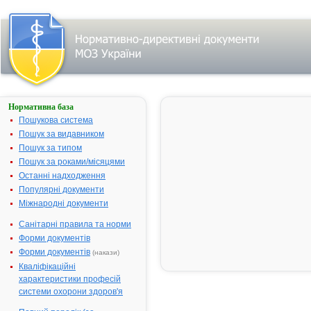
Нормативна база
ТРИФТАЗИН-
ДАРНИЦЯ
Пошукова система
Пошук за видавником
Назва:
ТРИФТАЗИН-
Пошук за типом
ДАРНИЦЯ
Пошук за роками/місяцями
Міжнародна
Trifluoperazine
Останні надходження
непатентована
Популярні документи
назва:
Міжнародні документи
Виробник:
ПрАТ
"Фармацевтична
Санітарні правила та норми
фірма "Дарниця",
Форми документів
Україна
Форми документів
(накази)
Лікарська
Розчин для
Кваліфікаційні
форма:
ін'єкцій
характеристики професій
системи охорони здоров'я
Форма випуску:
розчин для
ін'єкцій, 2 мг/мл по