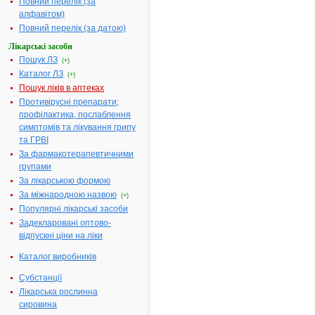
Повний перелік (за
коробці
алфавітом)
Діючі
1 таблетка
Повний перелік (за датою)
речовини:
містить
Лікарські засоби
дилтіазему
Пошук ЛЗ
(+)
гідрохлориду
Каталог ЛЗ
(+)
90 мг
Пошук ліків в аптеках
Термін
3 роки. Не
Противірусні препарати;
придатності:
застосовувати
профілактика, послаблення
після
симптомів та лікування грипу
закінчення
та ГРВІ
терміну
За фармакотерапевтичними
придатності,
групами
вказаного на
За лікарською формою
упаковці.
За міжнародною назвою
(+)
Номер
UA/1836/01/01
Популярні лікарські засоби
реєстраційного
Задекларовані оптово-
посвідчення:
відпускні ціни на ліки
Термін дії
необмежений,
посвідчення:
з 14.05.2021
Каталог виробників
АТ код:
C08DB01
Субстанції
Лікарська рослинна
сировина