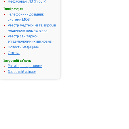
Інструкція
Нефасовані ЛЗ (In bulk)
для
Інші розділи
застосування
АЛДІЗЕМ
Телефонний довідник
системи МОЗ
Реєстр медтехніки та виробів
ІНСТРУКЦІЯ
медичного призначення
для
Реєстр санітарно-
медичного
епідеміологічних висновків
застосування
Новости медицины
лікарського
засобу
Статьи
Зворотній зв'язок
АЛДІЗЕМ
Розміщення реклами
®
(ALDIZEM
)
Зворотній зв'язок
Склад:
діюча
речовина:
diltiazem
hydrochloride;
1
таблетка
містить
дилтіазему
гідрохлориду