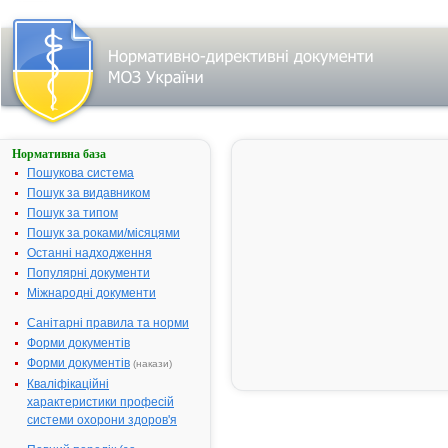
Нормативна база
АЛДІЗЕМ
Пошукова система
Назва:
АЛДІЗЕМ
Пошук за видавником
Міжнародна
Diltiazem
Пошук за типом
непатентована
Пошук за роками/місяцями
назва:
Останні надходження
Виробник:
АЛКАЛОЇД АД
Популярні документи
Скоп’є
Міжнародні документи
Лікарська
Таблетки
Санітарні правила та норми
форма:
Форми документів
Форма випуску:
таблетки по
Форми документів
(накази)
90 мг по 10
Кваліфікаційні
таблеток у
характеристики професій
блістері, по 3
системи охорони здоров'я
блістери у
картонній