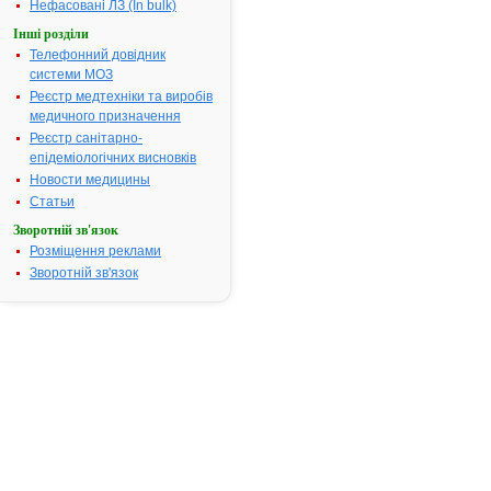
Нефасовані ЛЗ (In bulk)
Термін дії
необмежений, з
Інші розділи
посвідчення:
09.12.2021
Телефонний довідник
АТ код:
C08CA01
системи МОЗ
Реєстр медтехніки та виробів
медичного призначення
Інструкція
Реєстр санітарно-
для
епідеміологічних висновків
застосування
АМЛОДИПІН
Новости медицины
ЄВРО
Статьи
Зворотній зв'язок
ІНСТРУКЦІЯ
Розміщення реклами
для
Зворотній зв'язок
медичного
застосування
лікарського
засобу
АМЛОДИПІН
ЄВРО
(AMLODIPINE
EURO)
Склад: