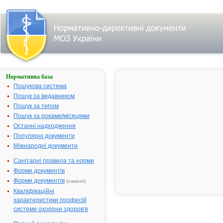
Нормативна база
АМЛОДИПІН
ЄВРО
Пошукова система
Пошук за видавником
Назва:
АМЛОДИПІН
Пошук за типом
ЄВРО
Пошук за роками/місяцями
Міжнародна
Amlodipine
Останні надходження
непатентована
Популярні документи
назва:
Міжнародні документи
Виробник:
Юнік
Фармасьютикал
Санітарні правила та норми
Лабораторіз
Форми документів
(відділення
Форми документів
(накази)
фірми Дж. Б.
Кваліфікаційні
Кемікалз енд
характеристики професій
Фармасьютикалз
системи охорони здоров'я
Лтд), Індія