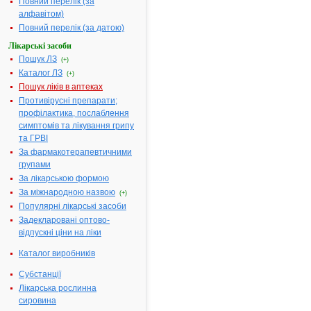
Повний перелік (за
Лікарська
Таблетки
алфавітом)
форма:
Повний перелік (за датою)
Форма випуску:
таблетки, по 5 мг
по 10 таблеток у
Лікарські засоби
контурній
Пошук ЛЗ
(+)
чарунковій
Каталог ЛЗ
(+)
упаковці з
Пошук ліків в аптеках
алюмінієвої
Противірусні препарати;
фольги (стрипі),
профілактика, послаблення
по 2 або по 3
симптомів та лікування грипу
стрипа у коробці
та ГРВІ
з пакувального
За фармакотерапевтичними
картону
групами
Діючі
1 таблетка по 5
За лікарською формою
речовини:
мг містить
За міжнародною назвою
(+)
амлодипіну
Популярні лікарські засоби
бесилату 6,935
Задекларовані оптово-
мг еквівалентно
відпускні ціни на ліки
амлодипіну 5 мг
Термін
3 роки.
Каталог виробників
придатності:
Субстанції
Номер
UA/15752/01/01
Лікарська рослинна
реєстраційного
сировина
посвідчення: