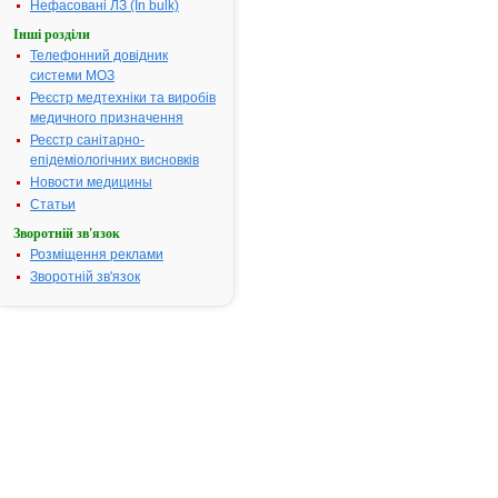
для
Нефасовані ЛЗ (In bulk)
застосування
Інші розділи
АМОКСИЛ-
К 1000
Телефонний довідник
системи МОЗ
Реєстр медтехніки та виробів
ІНСТРУКЦІЯ
медичного призначення
для
Реєстр санітарно-
медичного
епідеміологічних висновків
застосування
Новости медицины
лікарського
Статьи
засобу
Зворотній зв'язок
Розміщення реклами
АМОКСИЛ-
Зворотній зв'язок
К
1000
(AMOXIL-
K
1000)
Склад:
діючі
речовини
: