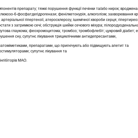
мпонентів препарату; тяжкі порушення функції печінки та/або нирок; вроджена
 глюкозо-6-фосфатдегідрогенази; фенілкетонурія, алкоголізм; захворювання кр
 артеріальної гіпертензії, атеросклерозу, ішемічної хвороби серця; гіпертирео
стати з затримкою сечі; обструкція шийки сечового міхура; пілородуоденальна
кутова глаукома; феохромоцитома; тромбоз; тромбофлебіт; цукровий діабет; е
ушення сну, супутнє лікування трициклічними антидепресантами,
патоміметиками, препаратами, що пригнічують або підвищують апетит та
стимуляторами; супутнє лікування та
інгібіторів МАО.