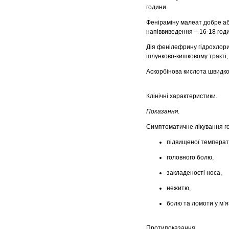
години.
Феніраміну малеат добре аб
напіввиведення – 16-18 год
Дія фенілефрину гідрохлорид
шлунково-кишковому тракті,
Аскорбінова кислота швидко 
Клінічні характеристики.
Показання
.
Симптоматичне лікування го
підвищеної температ
головного болю,
закладеності носа,
нежитю,
болю та ломоти у м’я
Протипоказання.