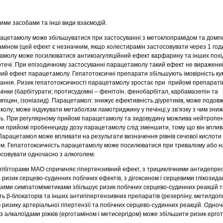
ими засобами та інші види взаємодій.
рацетамолу може збільшуватися при застосуванні з метоклопрамідом та домп
міном (цей ефект є незначним, якщо холестирамін застосовувати через 1 год
амолу може посилюватися антикоагуляційний ефект варфарину та інших похід
отечі. При епізодичному застосуванні парацетамолу такий ефект не виражени
 ефект парацетамолу. Гепатотоксичні препарати збільшують імовірність ку
ння. Ризик гепатотоксичності парацетамолу зростає при прийомі препаратів
інки (барбітурати; протисудомні – фенітоїн, фенобарбітал, карбамазепін та
піцин, ізоніазид). Парацетамол: знижує ефективність діуретиків, може подов
олу; може індукувати метаболізм ламотриджину у печінці,у зв’язку з чим зниж
сть. При регулярному прийомі парацетамолу та зидовудину можлива нейтропен
ри прийомі пробенециду дозу парацетамолу слід зменшити, тому що він вплив
Парацетамол може впливати на результати визначення рівнів сечової кислот
. Гепатотоксичність парацетамолу може посилюватися при тривалому або 
осовувати одночасно з алкоголем.
гібіторами МАО спричиняє гіпертензивний ефект, з трициклічними антидепр
 ризик серцево-судинних побічних ефектів, з дігоксином і серцевими глікозид
ншими симпатоміметиками збільшує ризик побічних серцево-судинних реакцій та
ь β-блокаторів та інших антигіпертензивних препаратів (резерпіну, метилдопи
ризику артеріальної гіпертензії та побічних серцево-судинних реакцій. Одно
 алкалоїдами ріжків (ерготаміном і метисергідом) може збільшити ризик ергот