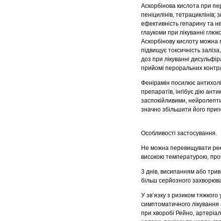
Аскорбінова кислота при пе
пеніцилінів, тетрациклінів;
ефективність гепарину та не
глаукоми при лікуванні глю
Аскорбінову кислоту можна п
підвищує токсичність заліза
доз при лікуванні дисульфі
прийомі пероральних контра
Фенірамін посилює антихолін
препаратів, інгібує дію ант
заспокійливими, нейролепти
значно збільшити його пригн
Особливості застосування.
Не можна перевищувати рек
високою температурою, про
3 днів, висипанням або три
більш серйозного захворюв
У зв’язку з ризиком тяжког
симптоматичного лікування
при хворобі Рейно, артеріал