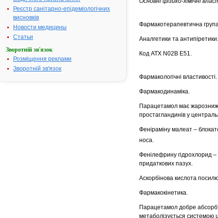
Основні фізико-хімічні вла
Реєстр санітарно-епідеміологічних
висновків
Фармакотерапевтична група
Новости медицины
Статьи
Аналгетики та антипіретики.
Зворотній зв'язок
Код АТХ N02B Е51.
Розміщення реклами
Зворотній зв'язок
Фармакологічні властивості.
Фармакодинаміка.
Парацетамол має жарознижу
простагландинів у центральн
Феніраміну малеат – блокат
носа.
Фенілефрину гідрохлорид – 
придаткових пазух.
Аскорбінова кислота посилю
Фармакокінетика.
Парацетамол добре абсорбує
метаболізується системою ци