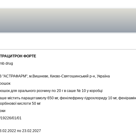
ТРАЦИТРОН ФОРТЕ
mb drug
В "АСТРАФАРМ", м.Вишневе, Києво-Святошинський р-н, Україна
рошок
рошок для орального розчину по 20 г в саше № 10 у коробці
аше містить парацетамолу 650 мг, фенілефрину гідрохлориду 10 мг, фенірамін
орбінової кислоти 50 мг
оки
/19226/01/01
3.02.2022 по 23.02.2027