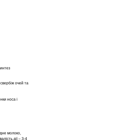
синтез
 свербіж очей та
нки носа і
дне молоко,
лість дії – 3-4