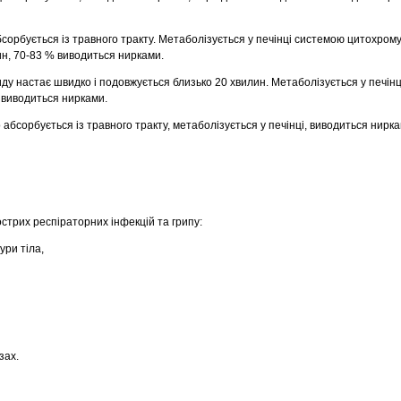
сорбується із травного тракту. Метаболізується у печінці системою цитохрому
ин, 70-83 % виводиться нирками.
у настає швидко і подовжується близько 20 хвилин. Метаболізується у печінц
 виводиться нирками.
абсорбується із травного тракту, метаболізується у печінці, виводиться нирка
стрих респіраторних інфекцій та грипу:
ури тіла,
зах.