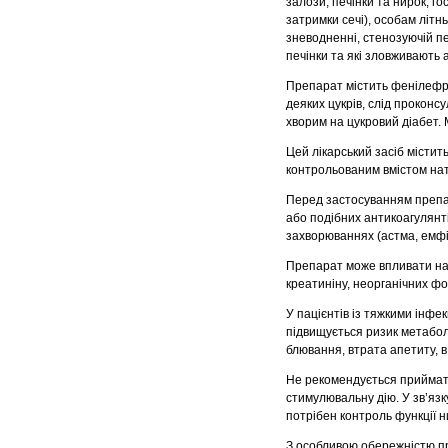
залози, печінки та нирок, го
затримки сечі), особам літнь
зневодненні, стенозуючій п
печінки та які зловживають 
Препарат містить фенілефри
деяких цукрів, слід проконс
хворим на цукровий діабет. 
Цей лікарський засіб містит
контрольованим вмістом нат
Перед застосуванням препар
або подібних антикоагулянт
захворюваннях (астма, емфі
Препарат може впливати на 
креатиніну, неорганічних фо
У пацієнтів із тяжкими інфе
підвищується ризик метабол
блювання, втрата апетиту, в
Не рекомендується приймати 
стимулювальну дію. У зв’яз
потрібен контроль функції ни
З особливою обережністю пр