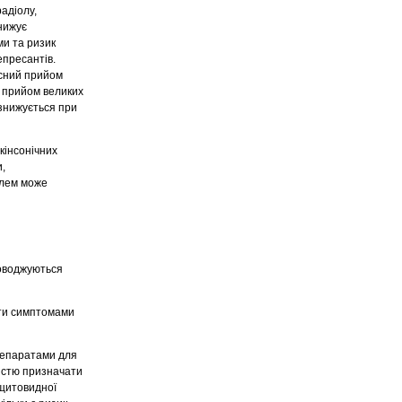
адіолу,
знижує
ми та ризик
епресантів.
асний прийом
й прийом великих
 знижується при
кінсонічних
и,
олем може
роводжуються
ути симптомами
препаратами для
істю призначати
 щитовидної