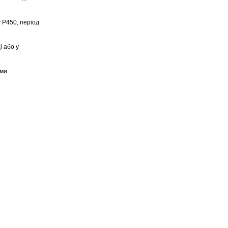
 Р450, період
і або у
ми.