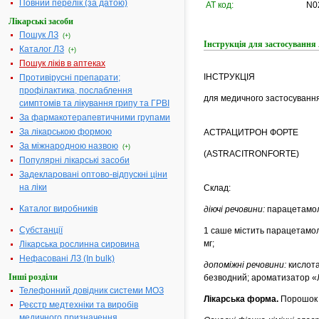
Повний перелік (за датою)
АТ код:
N0
Лікарські засоби
Пошук ЛЗ
(+)
Інструкція для застосува
Каталог ЛЗ
(+)
Пошук ліків в аптеках
ІНСТРУКЦІЯ
Противірусні препарати;
профілактика, послаблення
для медичного застосування
симптомів та лікування грипу та ГРВІ
За фармакотерапевтичними групами
За лікарською формою
АСТРАЦИТРОН ФОРТЕ
За міжнародною назвою
(+)
(ASTRACITRONFORTE)
Популярні лікарські засоби
Задекларовані оптово-відпускні ціни
на ліки
Склад:
Каталог виробників
діючі речовини:
парацетамол
Субстанції
1 саше містить парацетамолу
мг;
Лікарська рослинна сировина
Нефасовані ЛЗ (In bulk)
допоміжні речовини:
кислота
Інші розділи
безводний; ароматизатор «Л
Телефонний довідник системи МОЗ
Лікарська форма.
Порошок 
Реєстр медтехніки та виробів
медичного призначення