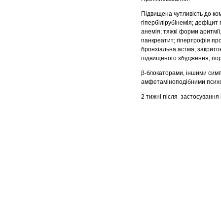
Підвищена чутливість до ко
гіпербілірубінемія; дефіцит
анемія; тяжкі форми аритмії,
панкреатит; гіпертрофія про
бронхіальна астма; закрито
підвищеного збудження; пор
β-блокаторами, іншими сим
амфетаміноподібними психо
2 тижні після застосування 