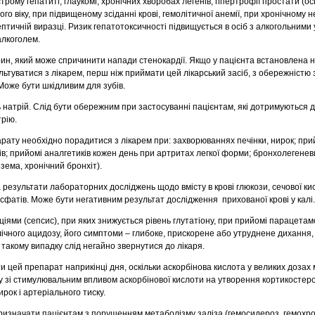
строму гепатиті, глаукомі, хронічних хворобах легенів, гіпертрофії простати (ос
ого віку, при підвищеному зсіданні крові, гемолітичної анемії, при хронічному н
ептичній виразці. Ризик гепатотоксичності підвищується в осіб з алкогольним
алкоголем.
н, який може спричинити напади стенокардії. Якщо у пацієнта встановлена 
ультуватися з лікарем, перш ніж приймати цей лікарський засіб, з обережністю
Може бути шкідливим для зубів.
ь натрій. Слід бути обережним при застосуванні пацієнтам, які дотримуються д
рію.
ату необхідно порадитися з лікарем при: захворюваннях печінки, нирок; пр
ів; прийомі аналгетиків кожен день при артритах легкої форми; бронхолегенев
зема, хронічний бронхіт).
результати лабораторних досліджень щодо вмісту в крові глюкози, сечової ки
сфатів. Може бути негативним результат дослідження прихованої крові у калі.
кціями (сепсис), при яких знижується рівень глутатіону, при прийомі парацета
ічного ацидозу, його симптоми – глибоке, прискорене або утруднене дихання,
 такому випадку слід негайно звернутися до лікаря.
цей препарат наприкінці дня, оскільки аскорбінова кислота у великих дозах 
ку зі стимулювальним впливом аскорбінової кислоти на утворення кортикостеро
рок і артеріального тиску.
изначати пацієнтам з порушенням метаболізму заліза (гемосидероз, гемохр