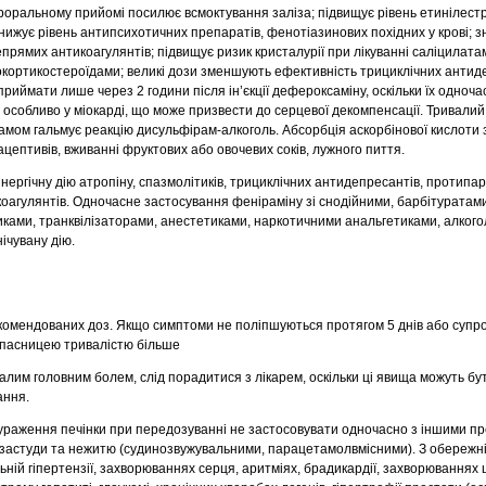
роральному прийомі посилює всмоктування заліза; підвищує рівень етинілестр
 знижує рівень антипсихотичних препаратів, фенотіазинових похідних у крові; 
прямих антикоагулянтів; підвищує ризик кристалурії при лікуванні саліцилата
кокортикостероїдами; великі дози зменшують ефективність трициклічних антид
риймати лише через 2 години після ін’єкції дефероксаміну, оскільки їх одноч
, особливо у міокарді, що може призвести до серцевої декомпенсації. Тривали
рамом гальмує реакцію дисульфірам-алкоголь. Абсорбція аскорбінової кислоти
цептивів, вживанні фруктових або овочевих соків, лужного пиття.
ергічну дію атропіну, спазмолітиків, трициклічних антидепресантів, протипар
икоагулянтів. Одночасне застосування феніраміну зі снодійними, барбітуратам
ками, транквілізаторами, анестетиками, наркотичними анальгетиками, алког
ічувану дію.
омендованих доз. Якщо симптоми не поліпшуються протягом 5 днів або суп
пасницею тривалістю більше
валим головним болем, слід порадитися з лікарем, оскільки ці явища можуть б
ання.
о ураження печінки при передозуванні не застосовувати одночасно з іншими 
 застуди та нежитю (судинозвужувальними, парацетамолвмісними). З обережн
ьній гіпертензії, захворюваннях серця, аритміях, брадикардії, захворюваннях