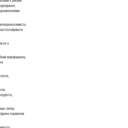
кільки є ризик
едоїданні,
и ураженнями
непереносимість
 застосовувати
ієти з
ийомі варфарину
их
слоти,
молу
 нудота,
має легку
їдних гормонів
оматоз,