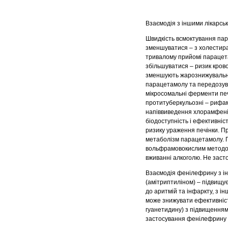
Взаємодія з іншими лікарськ
Швидкість всмоктування па
зменшуватися – з холестира
тривалому прийомі парацет
збільшуватися – ризик кров
зменшують жарознижувальний
парацетамолу та передозува
мікросомальні ферменти печ
протитуберкульозні – рифам
напіввиведення хлорамфенік
біодоступність і ефективні
ризику ураження печінки. П
метаболізм парацетамолу. 
вольфрамовокислим методом
вживанні алкоголю. Не заст
Взаємодія фенілефрину з ін
(амітриптиліном) – підвищує
до аритмій та інфаркту, з і
може знижувати ефективніст
гуанетидину) з підвищенням 
застосування фенілефрину з