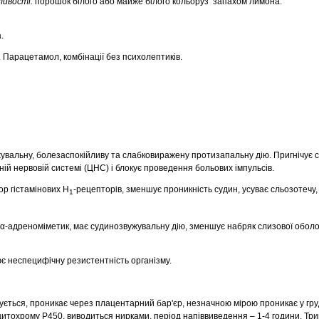
стивості:
порошок білого або майже білого кольоруз запахом лимона.
.
 Парацетамол, комбінації без психолептиків.
вальну, болезаспокійливу та слабковиражену протизапальну дію. Пригнічує 
ій нервовій системі (ЦНС) і блокує проведення больових імпульсів.
ор гістамінових Н
-рецепторів, зменшує проникність судин, усуває сльозотечу,
1
α-адреноміметик, має судинозвужувальну дію, зменшує набряк слизової оболо
є неспецифічну резистентність організму.
ться, проникає через плацентарний бар'єр, незначною мірою проникає у гру
тохрому Р450, виводиться нирками, період напіввиведення – 1-4 години. Трива