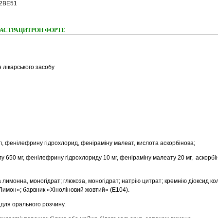
2BE51
ння АСТРАЦИТРОН ФОРТЕ
 лікарського засобу
, фенілефрину гідрохлорид, феніраміну малеат, кислота аскорбінова;
 650 мг, фенілефрину гідрохлориду 10 мг, феніраміну малеату 20 мг, аскорбі
 лимонна, моногідрат; глюкоза, моногідрат; натрію цитрат; кремнію діоксид ко
имон»; барвник «Хіноліновий жовтий» (E104).
для орального розчину.