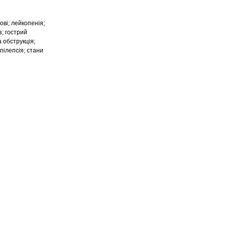
ові; лейкопенія;
з; гострий
 обструкція;
пілепсія; стани