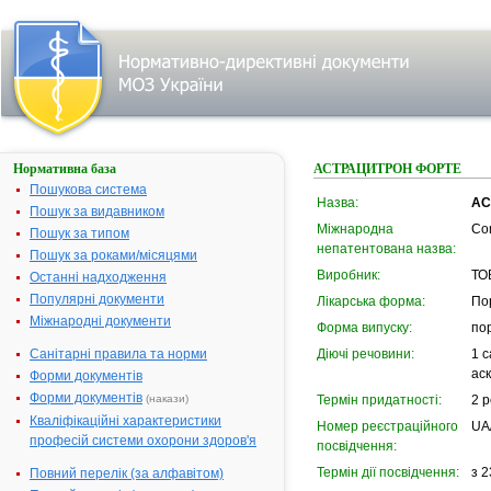
Нормативна база
АСТРАЦИТРОН ФОРТЕ
Пошукова система
Назва:
АС
Пошук за видавником
Міжнародна
Co
Пошук за типом
непатентована назва:
Пошук за роками/місяцями
Виробник:
ТО
Останні надходження
Популярні документи
Лікарська форма:
По
Міжнародні документи
Форма випуску:
по
Санітарні правила та норми
Діючі речовини:
1 с
аск
Форми документів
Форми документів
(накази)
Термін придатності:
2 р
Кваліфікаційні характеристики
Номер реєстраційного
UA
професій системи охорони здоров'я
посвідчення:
Термін дії посвідчення:
з 2
Повний перелік (за алфавітом)