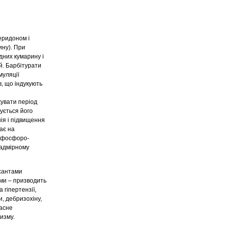
еридоном і
ину). При
них кумарину і
й. Барбітурати
муляції
, що індукують
жувати період
ується його
ія і підвищення
ає на
и фосфоро-
надмірному
есантами
ами – призводить
 гіпертензії,
, дебризохіну,
часне
изму.