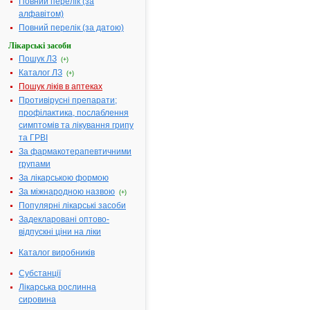
Повний перелік (за
блістерів в
алфавітом)
картонній
Повний перелік (за датою)
коробці
Лікарські засоби
Діючі
1 таблетка,
Пошук ЛЗ
(+)
речовини:
вкрита
Каталог ЛЗ
(+)
плівковою
Пошук ліків в аптеках
оболонкою,
Противірусні препарати;
містить
профілактика, послаблення
абіратерону
симптомів та лікування грипу
ацетату 500 мг
та ГРВІ
Термін
2 роки.
За фармакотерапевтичними
придатності:
групами
Номер
UA/19467/01/02
За лікарською формою
реєстраційного
За міжнародною назвою
(+)
посвідчення:
Популярні лікарські засоби
Термін дії
з 09.06.2022 по
Задекларовані оптово-
посвідчення:
15.07.2024
відпускні ціни на ліки
Термін дії
реєстраційного
Каталог виробників
посвідчення
Субстанції
закінчився.
Лікарська рослинна
Пошук даних
сировина
про реєстрацію