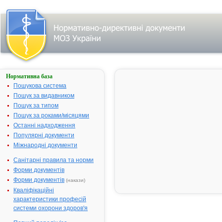
Нормативна база
АБІРТРОН
Пошукова система
Назва:
АБІРТРОН
Пошук за видавником
Міжнародна
Abiraterone
Пошук за типом
непатентована
Пошук за роками/місяцями
назва:
Останні надходження
Виробник:
Ремедіка Лтд.
Популярні документи
Міжнародні документи
Лікарська
Таблетки
форма:
Санітарні правила та норми
Форма випуску:
таблетки,
Форми документів
вкриті
Форми документів
(накази)
плівковою
Кваліфікаційні
оболонкою, по
характеристики професій
500 мг; по 10
системи охорони здоров'я
таблеток у
блістері по 6