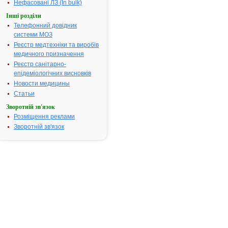
препарату
Нефасовані ЛЗ (In bulk)
АБІРТРОН
Інші розділи
АТ код:
L02BX03
Телефонний довідник
системи МОЗ
Реєстр медтехніки та виробів
Інструкція
медичного призначення
для
Реєстр санітарно-
застосування
епідеміологічних висновків
АБІРТРОН
Новости медицины
Статьи
ІНСТРУКЦІЯ
Зворотній зв'язок
для
Розміщення реклами
медичного
Зворотній зв'язок
застосування
лікарського
засобу
АБІРТРОН
(ABIRTRONE)
Склад: